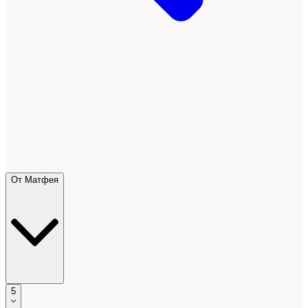
От Матфея
5