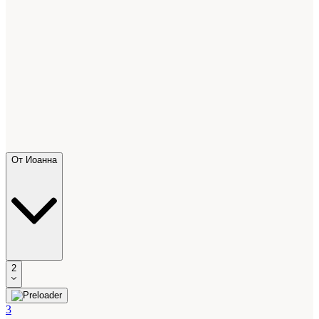
От Иоанна
2
3