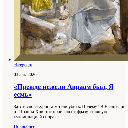
ekzeget.ru
03 авг. 2026
«Прежде нежели Авраам был, Я
есмь»
За эти слова Христа хотели убить. Почему? В Евангелии
от Иоанна Христос произносит фразу, ставшую
кульминацией спора с ...
Подробнее