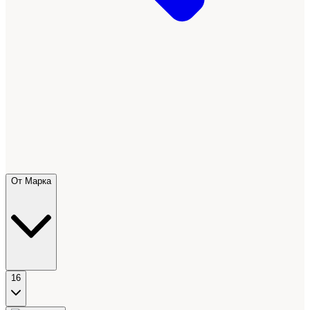
От Марка
16