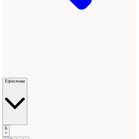
Ефесянам
6