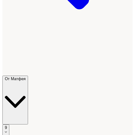
От Матфея
9