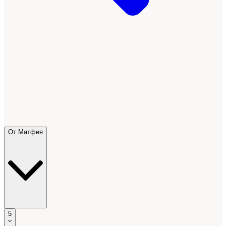
От Матфея
5