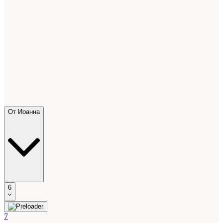
От Иоанна
6
7