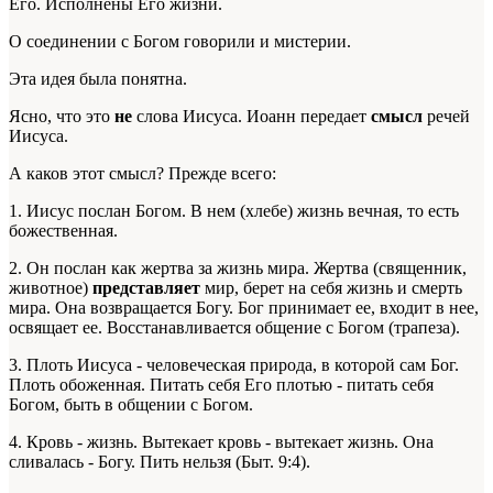
Его. Исполнены Его жизни.
О соединении с Богом говорили и мистерии.
Эта идея была понятна.
Ясно, что это
не
слова Иисуса. Иоанн передает
смысл
речей
Иисуса.
А каков этот смысл? Прежде всего:
1. Иисус послан Богом. В нем (хлебе) жизнь вечная, то есть
божественная.
2. Он послан как жертва за жизнь мира. Жертва (священник,
животное)
представляет
мир, берет на себя жизнь и смерть
мира. Она возвращается Богу. Бог принимает ее, входит в нее,
освящает ее. Восстанавливается общение с Богом (трапеза).
3. Плоть Иисуса - человеческая природа, в которой сам Бог.
Плоть обоженная. Питать себя Его плотью - питать себя
Богом, быть в общении с Богом.
4. Кровь - жизнь. Вытекает кровь - вытекает жизнь. Она
сливалась - Богу. Пить нельзя (Быт. 9:4).