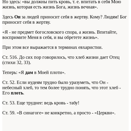
Но здесь: «вы должны пить кровь, т. е. впитать в себя Мою
жизнь, которая есть жизнь Бога, жизнь вечная».
Здесь
Он
за людей приносит себя в жертву. Кому? Людям! Бог
приносит себя в жертву.
«Я - не предмет богословского спора, а жизнь. Впитайте,
воспримите Меня в себя, и вы обретете жизнь».
При этом все выражается в терминах евхаристии.
Ст. 516. До сих пор говорилось, что хлеб жизни дает Отец
(стихи 32, 33).
Теперь: «Я
дам
в Моей плоти».
Ст. 52. Если иудеям трудно было уразуметь, что Он -
небесный хлеб, то тем более трудно понять, что этот хлеб -
Его
плоть
.
Ст. 53. Еще труднее: ведь кровь - табу!
Ст. 59. «В синагоге» не конкретно, а просто - «Церкви».