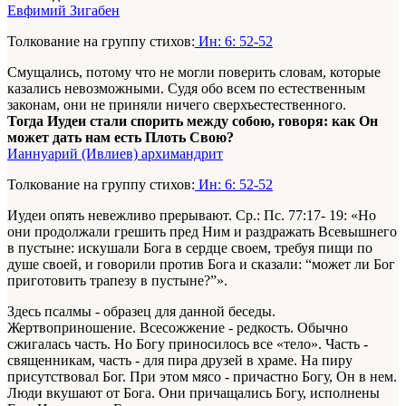
Евфимий Зигабен
Толкование на группу стихов:
Ин: 6: 52-52
Смущались, потому что не могли поверить словам, которые
казались невозможными. Судя обо всем по естественным
законам, они не приняли ничего сверхъестественного.
Тогда Иудеи стали спорить между собою, говоря: как Он
может дать нам есть Плоть Свою?
Ианнуарий (Ивлиев) архимандрит
Толкование на группу стихов:
Ин: 6: 52-52
Иудеи опять невежливо прерывают. Ср.: Пс. 77:17- 19: «Но
они продолжали грешить пред Ним и раздражать Всевышнего
в пустыне: искушали Бога в сердце своем, требуя пищи по
душе своей, и говорили против Бога и сказали: “может ли Бог
приготовить трапезу в пустыне?”».
Здесь псалмы - образец для данной беседы.
Жертвоприношение. Всесожжение - редкость. Обычно
сжигалась часть. Но Богу приносилось все «тело». Часть -
священникам, часть - для пира друзей в храме. На пиру
присутствовал Бог. При этом мясо - причастно Богу, Он в нем.
Люди вкушают от Бога. Они причащались Богу, исполнены