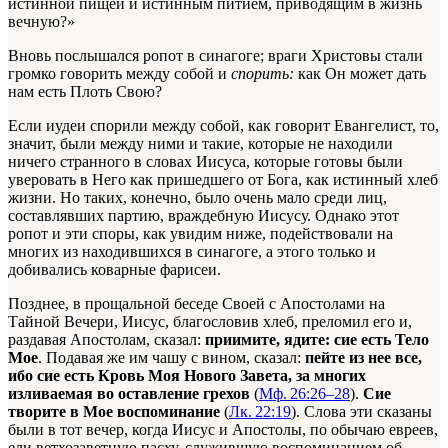
истинной пищей и истинным питием, приводящим в жизнь
вечную?»
Вновь послышался ропот в синагоге; враги Христовы стали
громко говорить между собой и
спорить:
как Он может дать
нам есть Плоть Свою?
Если иудеи спорили между собой, как говорит Евангелист, то,
значит, были между ними и такие, которые не находили
ничего странного в словах Иисуса, которые готовы были
уверовать в Него как пришедшего от Бога, как истинный хлеб
жизни. Но таких, конечно, было очень мало среди лиц,
составлявших партию, враждебную Иисусу. Однако этот
ропот и эти споры, как увидим ниже, подействовали на
многих из находившихся в синагоге, а этого только и
добивались коварные фарисеи.
Позднее, в прощальной беседе Своей с Апостолами на
Тайной Вечери, Иисус, благословив хлеб, преломил его и,
раздавая Апостолам, сказал:
приимите, ядите: сие есть Тело
Мое
. Подавая же им чашу с вином, сказал:
пейте из нее все,
ибо сие есть Кровь Моя Нового Завета, за многих
изливаемая во оставление грехов
(
Мф. 26:26–28
).
Сие
творите в Мое воспоминание
(
Лк. 22:19
). Слова эти сказаны
были в тот вечер, когда Иисус и Апостолы, по обычаю евреев,
ели ветхозаветную пасху, служившую воспоминанием об