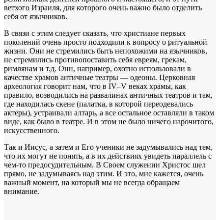
ветхого Израиля, для которого очень важно было отделить
себя от язычников.
В связи с этим следует сказать, что христиане первых
поколений очень просто подходили к вопросу о ритуальной
жизни. Они не стремились быть непохожими на язычников,
не стремились противопоставить себя евреям, грекам,
римлянам и т.д. Они, например, охотно использовали в
качестве храмов античные театры — одеоны. Церковная
археология говорит нам, что в IV–V веках храмы, как
правило, возводились на развалинах античных театров и там,
где находилась скене (палатка, в которой переодевались
актеры), устраивали алтарь, а все остальное оставляли в таком
виде, как было в театре. И в этом не было ничего нарочитого,
искусственного.
Так и Иисус, а затем и Его ученики не задумывались над тем,
что их могут не понять, а в их действиях увидеть параллель с
чем-то предосудительным. В Своем служении Христос шел
прямо, не задумываясь над этим. И это, мне кажется, очень
важный момент, на который мы не всегда обращаем
внимание.