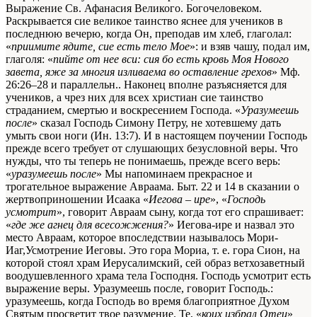
Выражение Св. Афанасия Великого.
Богочеловеком.
Раскрывается сие великое таинство яснее для учеников в
последнюю вечерю, когда Он, преподав им хлеб, глаголал:
«
приимите ядите, сие есть тело Мое
»: и взяв чашу, подал им,
глаголя: «
пийте от нее вси: сия бо есть кровь Моя Нового
завета, яже за многия изливаема во оставление грехов
»
Мф.
26:26–28 и параллельн.
. Наконец вполне разъясняется для
учеников, а чрез них для всех христиан сие таинство
страданием, смертью и воскресением Господа. «
Уразумеешь
после
» сказал Господь Симону Петру, не хотевшему дать
умыть свои ноги (Ин. 13:7). И в настоящем поучении Господь
прежде всего требует от слушающих безусловной веры. Что
нужды, что ты теперь не понимаешь, прежде всего верь:
«
уразумеешь после
»
Мы напоминаем прекрасное и
трогательное выражение Авраама. Быт. 22 и 14 в сказании о
жертвоприношении Исаака «
Иегова – ире
», «
Господь
усмотрит
», говорит Авраам сыну, когда тот его спрашивает:
«
где же агнец для всесожжения?
» Иегова-ире и назвал это
место Авраам, которое впоследствии называлось Мори-
Иаг,Усмотрение Иеговы. Это гора Mopиа, т. е. гора Сион, на
которой стоял храм Иерусалимский, сей образ ветхозаветный
воодушевленного храма тела Господня. Господь усмотрит есть
выражение веры. Уразумеешь после, говорит Господь.
:
уразумеешь, когда Господь во время благоприятное Духом
Святым просветит твое разумение. Те, «
коих избрал Отец
»