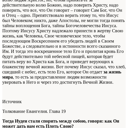
действительную волю Божию, надо поверить Христу, надо
поверить, что все, что Он говорит – говорит Сам Бог, что Он
и Отец – одно. Препятствовало верить этому то, что Иисус
был Человеком; никто, даже Апостолы, не могли тогда понять
тайны воплощения Бога, тайны Богочеловечества Иисуса.
Поэтому Иисусу Христу надлежало принести в жертву Свою
жизнь, как Человека, Свое человеческое тело, чтобы
последующим Воскресением его убедить людей в Своем
Божестве, а следовательно и в истинности всего сказанного
Им. И тогда это воскрешенное тело Его и пролитая кровь Его
будут действительно той небесной пищей, которая будет
питать веру во Христа как Бога, и приведет верующих к
блаженству вечной жизни. Вот почему Иисус сказал, что хлеб,
сшедший с небес, есть тело Его, которое Он отдает
за жизнь
мира
, то есть за предоставление людям возможности
уверовать в Него и через это достигнуть Вечной Жизни.
Источник
Толкование Евангелия. Глава 19
Тогда Иудеи стали спорить между собою, говоря: как Он
может дать нам есть Плоть Свою?