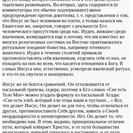
тщательно разжевывать. Во-вторых, здесь содержится (и
комментаторы это обычно подчеркивают) явное
предупреждение против докетизма, т. е. представления о том,
что Иисус не был человеком во плоти, а только казался им.
Евангелие же, напротив, говорит о реальности Его
человеческого присутствия среди нас. Иудеи, жившие среди
язычников, возмущаются еще и потому, что им известно: во
многих религиозных системах на Востоке практиковалось
ритуальное поедание божества, например тотемного
животного. Иудеи в течение столетий привыкли
противопоставлять себя язычникам, отделять себя от них, не
походить на них во всем, что касается отношения к Богу. В
словах Иисуса они, естественно, усмотрели языческий ритуал,
и это-то их смутило и шокировало.
Иисус же не боится сравнений. Он отталкивается от
пасхальной трапезы, седера, поэтому в Его словах «Сие есть
Тело Мое» можно угадать формулу из пасхальной Агады:
«Сие есть хлеб, который ели отцы ваши в пустыне…» Все,
что делает Иисус, Он делает не для того, чтобы отличаться от
других, противопоставить Себя другим, заявить о Своей
неординарности и неповторимости. Нет, Он делает то, что
необходимо нам. В этом, видимо, принципиальное отличие
пути, который избирает Христос, и от пути большинства
религиозных деятелей прошлого и настоящего, и от пути