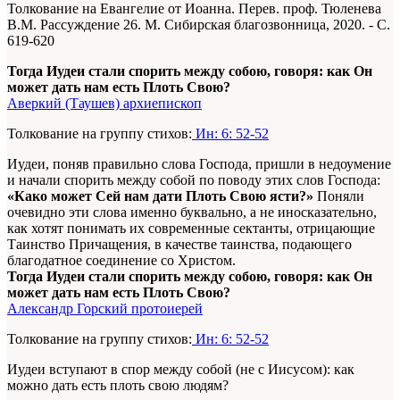
Толкование на Евангелие от Иоанна. Перев. проф. Тюленева
В.М. Рассуждение 26. М. Сибирская благозвонница, 2020. - С.
619-620
Тогда Иудеи стали спорить между собою, говоря: как Он
может дать нам есть Плоть Свою?
Аверкий (Таушев) архиепископ
Толкование на группу стихов:
Ин: 6: 52-52
Иудеи, поняв правильно слова Господа, пришли в недоумение
и начали спорить между собой по поводу этих слов Господа:
«Како может Сей нам дати Плоть Свою ясти?»
Поняли
очевидно эти слова именно буквально, а не иносказательно,
как хотят понимать их современные сектанты, отрицающие
Таинство Причащения, в качестве таинства, подающего
благодатное соединение со Христом.
Тогда Иудеи стали спорить между собою, говоря: как Он
может дать нам есть Плоть Свою?
Александр Горский протоиерей
Толкование на группу стихов:
Ин: 6: 52-52
Иудеи вступают в спор между собой (не с Иисусом): как
можно дать есть плоть свою людям?