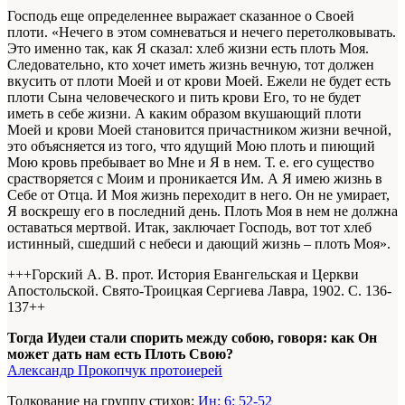
Господь еще определеннее выражает сказанное о Своей
плоти. «Нечего в этом сомневаться и нечего перетолковывать.
Это именно так, как Я сказал: хлеб жизни есть плоть Моя.
Следовательно, кто хочет иметь жизнь вечную, тот должен
вкусить от плоти Моей и от крови Моей. Ежели не будет есть
плоти Сына человеческого и пить крови Его, то не будет
иметь в себе жизни. А каким образом вкушающий плоти
Моей и крови Моей становится причастником жизни вечной,
это объясняется из того, что ядущий Мою плоть и пиющий
Мою кровь пребывает во Мне и Я в нем. Т. е. его существо
срастворяется с Моим и проникается Им. А Я имею жизнь в
Себе от Отца. И Моя жизнь переходит в него. Он не умирает,
Я воскрешу его в последний день. Плоть Моя в нем не должна
оставаться мертвой. Итак, заключает Господь, вот тот хлеб
истинный, сшедший с небеси и дающий жизнь – плоть Моя».
+++Горский А. В. прот. История Евангельская и Церкви
Апостольской. Свято-Троицкая Сергиева Лавра, 1902. С. 136-
137+
+
Тогда Иудеи стали спорить между собою, говоря: как Он
может дать нам есть Плоть Свою?
Александр Прокопчук протоиерей
Толкование на группу стихов:
Ин: 6: 52-52