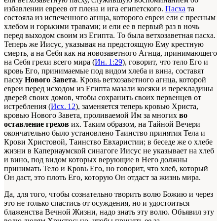
избавлении евреев от плена и ига египетского.
Пасха
та
состояла из испеченного агнца, которого евреи ели с пресным
хлебом и горькими травами; и ели ее в первый раз в ночь
перед выходом своим из Египта. То была ветхозаветная пасха.
Теперь же Иисус, указывая на предстоящую Ему крестную
смерть, а на Себя как на новозаветного Агнца, принимающего
на Себя грехи всего мира (
Ин. 1:29
), говорит, что тело Его и
кровь Его, принимаемые под видом хлеба и вина, составят
пасху
Нового Завета
. Кровь ветхозаветного агнца, которой
евреи перед исходом из Египта мазали косяки и перекладины
дверей своих домов, чтобы сохранить своих первенцев от
истребления (
Исх. 12
), заменяется теперь кровью Христа,
кровью Нового Завета, проливаемой Им за многих
во
оставление грехов
их. Таким образом, на Тайной Вечери
окончательно было установлено Таинство принятия Тела и
Крови Христовой, Таинство Евхаристии; в беседе же о хлебе
жизни в Капернаумской синагоге Иисус не указывает на хлеб
и вино, под видом которых верующие в Него должны
принимать Тело и Кровь Его, но говорит, что хлеб, который
Он даст, это плоть Его, которую Он отдаст за жизнь мира.
Да, для того, чтобы сознательно творить волю Божию и через
это не только спастись от осуждения, но и удостоиться
блаженства Вечной Жизни, надо знать эту волю. Объявил эту
волю людям Христос; но, чтобы принять ее за