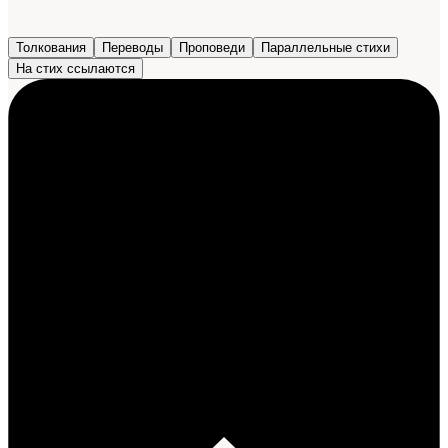
Толкования
Переводы
Проповеди
Параллельные стихи
На стих ссылаются