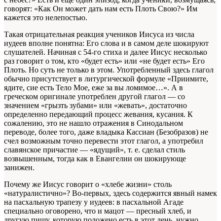
говорят: «Как Он может дать нам есть Плоть Свою?» Им
кажется это нелепостью.
Такая отрицательная реакция учеников Иисуса из числа
иудеев вполне понятна: Его слова и в самом деле шокируют
слушателей. Начиная с 54-го стиха и далее Иисус несколько
раз говорит о том, кто «будет есть» или «не будет есть» Его
Плоть. Но суть не только в этом. Употребленный здесь глагол
обычно присутствует в литургической формуле «Приимите,
ядите, сие есть Тело Мое, еже за вы ломимое…». А в
греческом оригинале употреблен другой глагол — со
значением «грызть зубами» или «жевать», достаточно
определенно передающий процесс жевания, кусания. К
сожалению, это не нашло отражения в Синодальном
переводе, более того, даже владыка Кассиан (Безобразов) не
счел возможным точно перевести этот глагол, а употребил
славянское причастие — «ядущий», т. е. сделал стиль
возвышенным, тогда как в Евангелии он шокирующе
занижен.
Почему же Иисус говорит о «хлебе жизни» столь
«натуралистично»? Во-первых, здесь содержится явный намек
на пасхальную трапезу у иудеев: в пасхальной Агаде
специально оговорено, что и мацот — пресный хлеб, и
другую пищу, которую положено есть в этот день, нужно