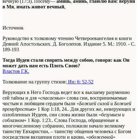
вечную (17:3). Посему—
аминь
,
аминь
,
глаюлю вам
:
веруяй
в Мя
,
имать живот вечный
,
Источник
Руководство к толковому чтению Четвероевангелия и книги
Деяний Апостольских. Д. Боголепов. Издание 5. М.: 1910. - С.
189-193
Тогда Иудеи стали спорить между собою, говоря: как Он
может дать нам есть Плоть Свою?
Властов Г.К.
Толкование на группу стихов:
Ин: 6: 52-52
Верующих в Него Господь ведет все к высшему разумению
сей тайны и для «
спасаемых
» слова сии, воспринимаемые
чистым и любящим сердцем были «
Божией силой и Божией
премудростью
»
1 Кор 1:18, 24.
. Для других же, неверующих и
озлобленных Иудеев, сии слова жизни были «
безумием и
соблазном
»
1 Кор. 1:23.
. Слова Господа, обращенные к
многочисленному собранию, положили начало великому
таинству Евхаристии, – таинству общения человека с Богом
посредством вкушения плоти и крови, «
обоженной
»