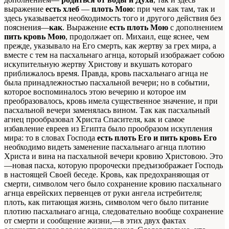
выражение
есть хлеб
—
плоть Мою
: при чем как там, так и
здесь указывается необходимость того и другого действия без
пояснения—
как
. Выражение
есть плоть Мою
с дополнением
пить кровь Мою
, продолжает оп. Михаил, еще яснее, чем
прежде, указывало на Его смерть, как жертву за грех мира, а
вместе с тем на пасхальнаго агнца, который изображает собою
искупительную жертву Христову и вкушать котораго
приближалось время. Правда, кровь пасхальнаго агнца не
была принадлежностью пасхальной вечери; но в событии,
которое воспоминалось этою вечерию и которое им
преобразовалось, кровь имела существенное значение, и при
пасхальной вечери заменялась вином. Так как пасхальный
агнец прообразовал Христа Спасителя, как и самое
избавление евреев из Египта было прообразом искупления
мира: то в словах Господа
есть плоть Его и пить кровь Его
необходимо видеть заменение пасхальнаго агнца плотию
Христа и вина на пасхальной вечери кровию Христовою. Это
—новая пасха, которую пророчески предъизображает Господь
в настоящей Своей беседе. Кровь, как предохраняющая от
смерти, символом чего было сохранение кровию пасхальнаго
агнца еврейских первенцев от руки ангела истребителя;
плоть, как питающая жизнь, символом чего было питание
плотию пасхальнаго агнца, следовательно вообще сохранение
от смерти и сообщение жизни,—в этих двух фактах