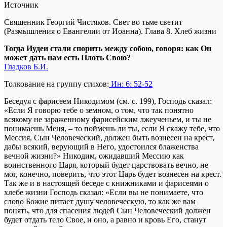
Источник
Священник Георгий Чистяков. Свет во тьме светит
(Размышления о Евангелии от Иоанна). Глава 8. Хлеб жизни
Тогда Иудеи стали спорить между собою, говоря: как Он
может дать нам есть Плоть Свою?
Гладков Б.И.
Толкование на группу стихов:
Ин: 6: 52-52
Беседуя с фарисеем Никодимом (см. с. 199), Господь сказал:
«Если Я говорю тебе о земном, о том, что так понятно
всякому не зараженному фарисейским лжеученьем, и ты не
понимаешь Меня, – то поймешь ли ты, если Я скажу тебе, что
Мессия, Сын Человеческий, должен быть вознесен на крест,
дабы всякий, верующий в Него, удостоился блаженства
вечной жизни?» Никодим, ожидавший Мессию как
воинственного Царя, который будет царствовать вечно, не
мог, конечно, поверить, что этот Царь будет вознесен на крест.
Так же и в настоящей беседе с книжниками и фарисеями о
хлебе жизни Господь сказал: «Если вы не понимаете, что
слово Божие питает душу человеческую, то как же вам
понять, что для спасения людей Сын Человеческий должен
будет отдать тело Свое, и оно, а равно и кровь Его, станут