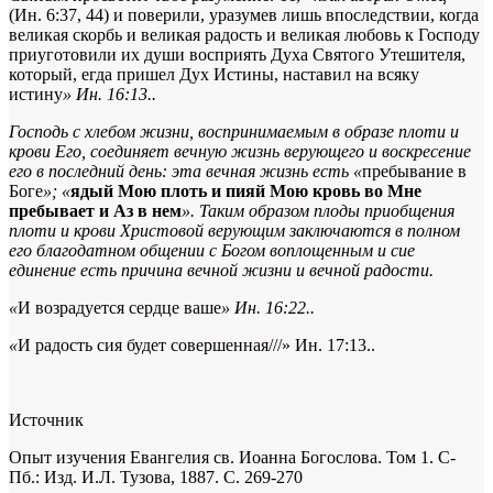
(Ин. 6:37, 44) и поверили, уразумев лишь впоследствии, когда
великая скорбь и великая радость и великая любовь к Господу
приуготовили их души восприять Духа Святого Утешителя,
который, егда пришел Дух Истины, наставил на всяку
истину
»
Ин. 16:13.
.
Господь с хлебом жизни, воспринимаемым в образе плоти и
крови Его, соединяет вечную жизнь верующего и воскресение
его в последний день: эта вечная жизнь есть «
пребывание в
Боге
»; «
ядый Мою плоть и пияй Мою кровь во Мне
пребывает и Аз в нем
». Таким образом плоды приобщения
плоти и крови Христовой верующим заключаются в полном
его благодатном общении с Богом воплощенным и сие
единение есть причина вечной жизни и вечной радости.
«
И возрадуется сердце ваше
»
Ин. 16:22.
.
«
И радость сия будет совершенная///»
Ин. 17:13.
.
Источник
Опыт изучения Евангелия св. Иоанна Богослова. Том 1. С-
Пб.: Изд. И.Л. Тузова, 1887. С. 269-270