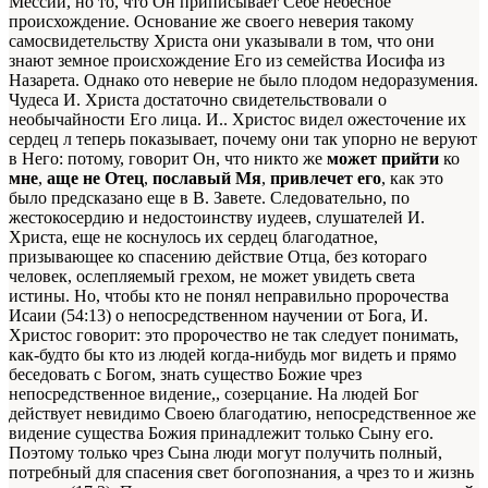
Мессии, но то, что Он приписывает Себе небесное
происхождение. Основание же своего неверия такому
самосвидетельству Христа они указывали в том, что они
знают земное происхождение Его из семейства Иосифа из
Назарета. Однако ото неверие не было плодом недоразумения.
Чудеса И. Христа достаточно свидетельствовали о
необычайности Его лица. И.. Христос видел ожесточение их
сердец л теперь показывает, почему они так упорно не веруют
в Него: потому, говорит Он, что никто же
может прийти
ко
мне
,
аще
не Отец
,
пославый Мя
,
привлечет его
, как это
было предсказано еще в В. Завете. Следовательно, по
жестокосердию и недостоинству иудеев, слушателей И.
Христа, еще не коснулось их сердец благодатное,
призывающее ко спасению действие Отца, без котораго
человек, ослепляемый грехом, не может увидеть света
истины. Но, чтобы кто не понял неправильно пророчества
Исаии (54:13) о непосредственном научении от Бога, И.
Христос говорит: это пророчество не так следует понимать,
как-будто бы кто из людей когда-нибудь мог видеть и прямо
беседовать с Богом, знать существо Божие чрез
непосредственное видение,, созерцание. На людей Бог
действует невидимо Своею благодатию, непосредственное же
видение существа Божия принадлежит только Сыну его.
Поэтому только чрез Сына люди могут получить полный,
потребный для спасения свет богопознания, а чрез то и жизнь