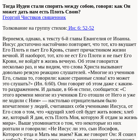
Тогда Иудеи стали спорить между собою, говоря: как Он
может дать нам есть Плоть Свою?
Георгий Чистяков священник
Толкование на группу стихов:
Ин: 6: 52-52
Вернемся, однако, к тексту 6-й главы Евангелия от Иоанна.
Иисус достаточно настойчиво повторяет, что тот, кто вкушает
Его Плоть и пьет Его Кровь, станет причастником жизни
вечной. И наоборот, тот, кто не ест Его Плоти и не пьет Его
Крови, не войдёт в жизнь вечную. Об этом говорится
несколько раз, и мы видим, что слова Христа вызывают
довольно резкую реакцию слушателей. «Многие из учеников
Его, слыша то, говорили: какие странные слова! кто может
это слушать?» (Ин. 6:60). Они говорят об этом даже с каким-
то раздражением. И дальше, в 66-м стихе, сообщается: «С
этого времени многие из учеников Его отошли от Него и уже
не ходили с Ним» — настолько отрицательным было
впечатление у людей, считавших себя учениками Иисуса, от
Его слов о том, что «ядущий хлеб сей будет жить вовек; хлеб
же, который Я дам, есть Плоть Моя, которую Я отдам за жизнь
мира». Выше упоминается о том, что некоторые из них
роптали и говорили: «Не Иисус ли это, сын Иосифов,
Которого отца и Мать мы знаем? Как же говорит Он: Я сошел
с небес?» Есть и еще один эпизод, когда ученики, возмущаясь,