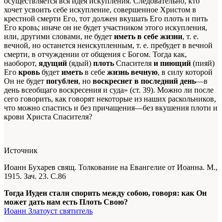
осуществляется вся идея искупления. Следовательно, кто
хочет усвоить себе искупление, совершенное Христом в
крестной смерти Его, тот должен вкушать Его плоть и пить
Его кровь; иначе он не будет участником этого искупления,
или, другими словами, не будет
иметь в себе жизни
, т. е.
вечной, но останется неискупленным, т. е. пребудет в вечной
смерти, в отчуждении от общения с Богом. Тогда как,
наоборот,
ядущий
(ядый)
плоть
Спасителя
и пиющий
(пияй)
Его
кровь
будет
иметь
в себе
жизнь вечную
, в силу которой
Он не будет
погублен
, но
воскреснет в последний день
—в
день всеобщаго воскресения и суда» (ст. 39). Можно ли после
сего говорить, как говорят некоторые из наших раскольников,
что можно спастись и без причащения—без вкушения плоти и
крови Христа Спасителя?
Источник
Иоанн Бухарев свящ. Толкование на Евангелие от Иоанна. М.,
1915. Зач. 23. С.86
Тогда Иудеи стали спорить между собою, говоря: как Он
может дать нам есть Плоть Свою?
Иоанн Златоуст святитель