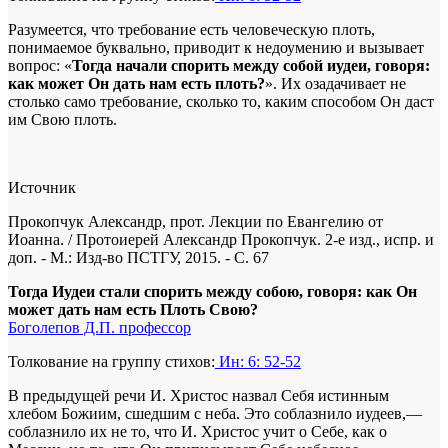
Разумеется, что требование есть человеческую плоть,
понимаемое буквально, приводит к недоумению и вызывает
вопрос: «
Тогда начали спорить между собой иудеи, говоря:
как может Он дать нам есть плоть?
». Их озадачивает не
столько само требование, сколько то, каким способом Он даст
им Свою плоть.
Источник
Прокопчук Александр, прот. Лекции по Евангелию от
Иоанна. / Протоиерей Александр Прокопчук. 2-е изд., испр. и
доп. - М.: Изд-во ПСТГУ, 2015. - С. 67
Тогда Иудеи стали спорить между собою, говоря: как Он
может дать нам есть Плоть Свою?
Боголепов Д.П. профессор
Толкование на группу стихов:
Ин: 6: 52-52
В предыдущей речи И. Христос назвал Себя истинным
хлебом Божиим, сшедшим с неба. Это соблазнило иудеев,—
соблазнило их не то, что И. Христос учит о Себе, как о