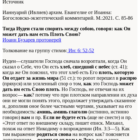
Источник
Ианнуарий (Ивлиев) архим. Евангелие от Иоанна:
Богословско-экзегетический комментарий. М.:2021. С. 85-86
Тогда Иудеи стали спорить между собою, говоря: как Он
может дать нам есть Плоть Свою?
Иоанн Бухарев протоиерей
Толкование на группу стихов:
Ин: 6: 52-52
Иудеи—слушатели Господа сначала возроптали, когда Он
сказал о Себе, что Он есть
хлеб, сшедший с небес
(ст. 41);
когда же Он пояснил, что этот хлеб есть Его
плоть, которую
Он отдает за жизнь мира
(51 ст.): то ропот перешел в
распрю
(пряхуся) или усиленный спор о том,
как
это Господь
может
дать им есть Свою плоть
. Но Господь, не отвечая на их
вопрос—
как
? потому что при плотском направлении их духа
они не могли понять этого, продолжает утверждать сказанное
и, дополняя оное более частными чертами, указывает на его
необходимость:
аминь, аминь глаголю
(истинно, истинно
говорю)
вам
и пр.
Если не будете есть
(аще не снесте) и пр.
«Этот ответ по внешнему складу, пишет еписк. Михаил,
похож на ответ Никодиму о возрождении (Ин. 3:3—5). Как
там выражение
родиться снова
на вопрос как? поясняется
дополнением—
родиться от воды и Духа
, так и здесь