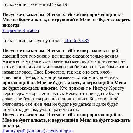
Толкование Евангелия.Глава 19
Иисус же сказал им: Я есмь хлеб жизни; приходящий ко
Мне не будет алкать, и верующий в Меня не будет жаждать
никогда.
Евфимий Зигабен
Толкование на группу стихов:
Ин: 6: 35-35
Иисус же сказал им: Я есмь хлеб жизни;
. оживляющий,
дающий вечную жизнь, как выше сказано; только вечная
жизнь есть жизнь в собственном смысле, а эта временная не
есть истинная жизнь, а только подобие жизни. Хлебом жизни
называет здесь Свое Божество, так как оно есть хлеб,
сшедший с неба; а в конце называет хлебом и Свое тело.
приходящий ко Мне не будет алкать, и верующий в Меня
не будет жаждать никогда
. Кто приходит к Иисусу Христу
через веру, которая есть путь к Нему, тот никогда не будет
алкать алчбою неверия; но исполнившись Божественной
благодати, сам ни в чем не будет нуждаться и даже будет
помогать другим, уча и вразумляя их.
Иисус же сказал им: Я есмь хлеб жизни; приходящий ко
Мне не будет алкать, и верующий в Меня не будет жаждать
никогда.
Ианнуарий (Ивлиев) архимандрит