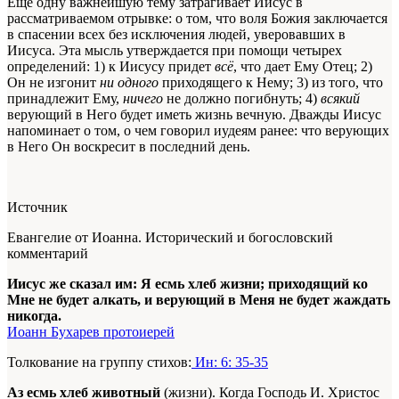
Еще одну важнейшую тему затрагивает Иисус в
рассматриваемом отрывке: о том, что воля Божия заключается
в спасении всех без исключения людей, уверовавших в
Иисуса. Эта мысль утверждается при помощи четырех
определений: 1) к Иисусу придет
всё
, что дает Ему Отец; 2)
Он не изгонит
ни одного
приходящего к Нему; 3) из того, что
принадлежит Ему,
ничего
не должно погибнуть; 4)
всякий
верующий в Него будет иметь жизнь вечную. Дважды Иисус
напоминает о том, о чем говорил иудеям ранее: что верующих
в Него Он воскресит в последний день.
Источник
Евангелие от Иоанна. Исторический и богословский
комментарий
Иисус же сказал им: Я есмь хлеб жизни; приходящий ко
Мне не будет алкать, и верующий в Меня не будет жаждать
никогда.
Иоанн Бухарев протоиерей
Толкование на группу стихов:
Ин: 6: 35-35
Аз есмь хлеб животный
(жизни). Когда Господь И. Христос