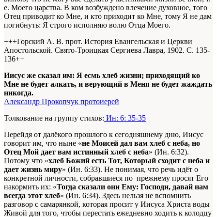
е. Моего царства. В ком возбуждено влечение духовное, того
Отец приводит ко Мне, и кто приходит ко Мне, тому Я не дам
погибнуть: Я строго исполняю волю Отца Моего.
+++Горский А. В. прот. История Евангельская и Церкви
Апостольской. Свято-Троицкая Сергиева Лавра, 1902. С. 135-
136+
+
Иисус же сказал им: Я есмь хлеб жизни; приходящий ко
Мне не будет алкать, и верующий в Меня не будет жаждать
никогда.
Александр Прокопчук протоиерей
Толкование на группу стихов:
Ин: 6: 35-35
Перейдя от далёкого прошлого к сегодняшнему дню, Иисус
говорит им, что ныне «
не Моисей дал вам хлеб с неба, но
Отец Мой дает вам истинный хлеб с неба
» (Ин. 6:32).
Потому что «
хлеб Божий есть Тот, Который сходит с неба и
дает жизнь миру
» (Ин. 6:33). Не понимая, что речь идёт о
конкретной личности, собравшиеся по–прежнему просят Его
накормить их: «
Тогда сказали они Ему: Господи, давай нам
всегда этот хлеб
» (Ин. 6:34). Здесь нельзя не вспомнить
разговор с самарянкой, которая просит у Иисуса Христа воды
Живой для того, чтобы перестать ежедневно ходить к колодцу