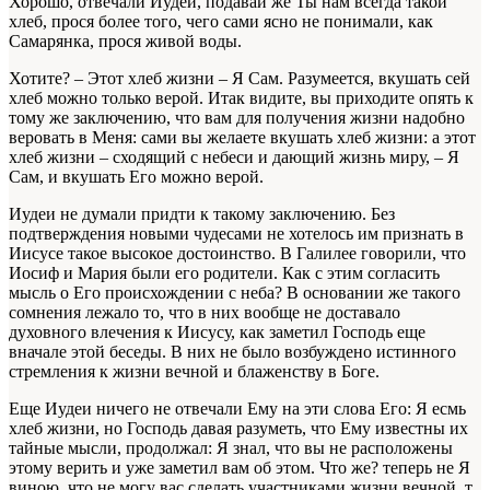
Хорошо, отвечали Иудеи, подавай же Ты нам всегда такой
хлеб, прося более того, чего сами ясно не понимали, как
Самарянка, прося живой воды.
Хотите? – Этот хлеб жизни – Я Сам. Разумеется, вкушать сей
хлеб можно только верой. Итак видите, вы приходите опять к
тому же заключению, что вам для получения жизни надобно
веровать в Меня: сами вы желаете вкушать хлеб жизни: а этот
хлеб жизни – сходящий с небеси и дающий жизнь миру, – Я
Сам, и вкушать Его можно верой.
Иудеи не думали придти к такому заключению. Без
подтверждения новыми чудесами не хотелось им признать в
Иисусе такое высокое достоинство. В Галилее говорили, что
Иосиф и Мария были его родители. Как с этим согласить
мысль о Его происхождении с неба? В основании же такого
сомнения лежало то, что в них вообще не доставало
духовного влечения к Иисусу, как заметил Господь еще
вначале этой беседы. В них не было возбуждено истинного
стремления к жизни вечной и блаженству в Боге.
Еще Иудеи ничего не отвечали Ему на эти слова Его: Я есмь
хлеб жизни, но Господь давая разуметь, что Ему известны их
тайные мысли, продолжал: Я знал, что вы не расположены
этому верить и уже заметил вам об этом. Что же? теперь не Я
виною, что не могу вас сделать участниками жизни вечной, т.