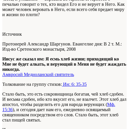
печалью говорит о тех, кто видел Его и не верует в Него. Как
может человек веровать в Него, если всего себя предает миру
и жизни по плоти?
Источник
Протоиерей Александр Шаргунов. Евангелие дня: В 2 т. М.:
Изд-во Сретенского монастыря, 2008
Иисус же сказал им: Я есмь хлеб жизни; приходящий ко
Мне не будет алкать, и верующий в Меня не будет жаждать
никогда.
Амвросий Медиоланский святитель
Толкование на группу стихов:
Ин: 6: 35-35
Стало быть, это есть сокровищница богатая, чей хлеб сдобен.
И весьма сдобен, ибо кто вкусит его, не взалчет. Этот хлеб дал
апостол, чтобы разделить
его
для народа верующих (
Мф.
15:36
), и сегодня дает нам его, ежедневно освящаемый
священником посредством его слов. Стало быть, этот хлеб
стал пищей святых.