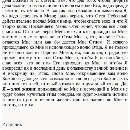
дела Божии? И Я ответил вам, что для того, чтобы творить
дела Божии, то есть исполнять во всем волю Его, надо прежде
всего знать эту волю. А так как волю Божию открываю вам Я,
то надо веровать в Меня; надо верить, что Отец Небесный
действительно послал Меня в мир, чтобы спасти всех, и что Я
творю волю Пославшего Меня. Отец хочет, чтобы все люди
спаслись. Он зовет через Меня всех; и кто приходит ко Мне,
тот тем самым творит волю Отца Моего, тот, по воле Отца,
отдается Мне, или как бы дается Мне Отцом. И всякого
приходящего ко Мне и исполняющего волю Отца, Я не только
не изгоню вон из Царства Моего, но, напротив, с радостью
приму, потому что воля Отца Моего, чтобы Я не погубил, а
спас всех, кто во имя Его приходит ко Мне, и чтобы Я
воскресил их в последний день к блаженству вечной жизни; и
Я воскрешу их. Итак, слово Мое, открывающее вам волю
Божию и дающее вам возможность творить дела Божии, есть
истинно тот хлеб, который утоляет ваш духовный голод.
Да,
Я – хлеб жизни
; приходящий ко Мне и верующий в Меня не
будет более мучиться этим голодом, не будет жаждать истины
и искать пути к вечной жизни, ибо он найдет во Мне и
истину, и путь».
Источник