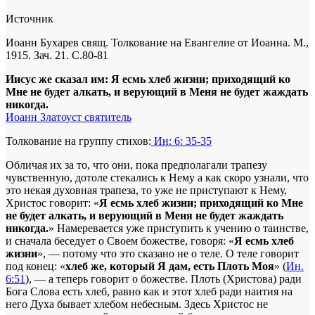
Источник
Иоанн Бухарев свящ. Толкование на Евангелие от Иоанна. М.,
1915. Зач. 21. С.80-81
Иисус же сказал им: Я есмь хлеб жизни; приходящий ко
Мне не будет алкать, и верующий в Меня не будет жаждать
никогда.
Иоанн Златоуст святитель
Толкование на группу стихов:
Ин: 6: 35-35
Обличая их за то, что они, пока предполагали трапезу
чувственную, дотоле стекались к Нему а как скоро узнали, что
это некая духовная трапеза, то уже не приступают к Нему,
Христос говорит: «
Я есмь хлеб жизни; приходящий ко Мне
не будет алкать, и верующий в Меня не будет жаждать
никогда.
» Намеревается уже приступить к учению о таинстве,
и сначала беседует о Своем божестве, говоря: «
Я есмь хлеб
жизни
», — потому что это сказано не о теле. О теле говорит
под конец: «
хлеб же, который Я дам, есть Плоть Моя
» (
Ин.
6:51
), — а теперь говорит о божестве. Плоть (Христова) ради
Бога Слова есть хлеб, равно как и этот хлеб ради наития на
него Духа бывает хлебом небесным. Здесь Христос не