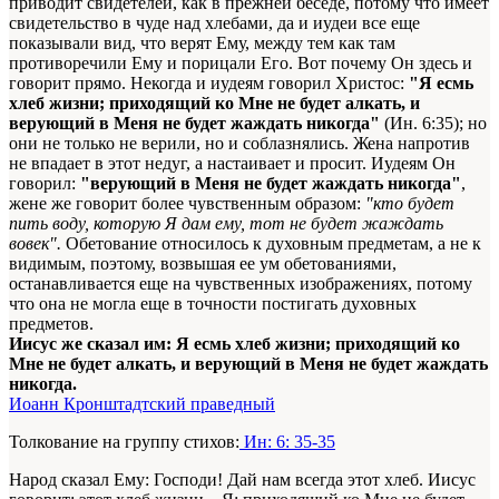
приводит свидетелей, как в прежней беседе, потому что имеет
свидетельство в чуде над хлебами, да и иудеи все еще
показывали вид, что верят Ему, между тем как там
противоречили Ему и порицали Его. Вот почему Он здесь и
говорит прямо. Некогда и иудеям говорил Христос:
"Я есмь
хлеб жизни; приходящий ко Мне не будет алкать, и
верующий в Меня не будет жаждать никогда"
(Ин. 6:35); но
они не только не верили, но и соблазнялись. Жена напротив
не впадает в этот недуг, а настаивает и просит. Иудеям Он
говорил:
"верующий в Меня не будет жаждать никогда"
,
жене же говорит более чувственным образом:
"кто будет
пить воду, которую Я дам ему, тот не будет жаждать
вовек".
Обетование относилось к духовным предметам, а не к
видимым, поэтому, возвышая ее ум обетованиями,
останавливается еще на чувственных изображениях, потому
что она не могла еще в точности постигать духовных
предметов.
Иисус же сказал им: Я есмь хлеб жизни; приходящий ко
Мне не будет алкать, и верующий в Меня не будет жаждать
никогда.
Иоанн Кронштадтский праведный
Толкование на группу стихов:
Ин: 6: 35-35
Народ сказал Ему: Господи! Дай нам всегда этот хлеб. Иисус