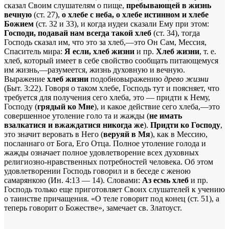
сказал Своим слушателям о пище,
пребывающей в жизнь
вечную
(ст. 27),
о хлебе с неба, о хлебе истинном и хлебе
Божием
(ст. 32 и 33), и когда иудеи сказали Ему при этом:
Господи, подавай нам всегда такой хлеб
(ст. 34), тогда
Господь сказал им, что это за хлеб,—это Он Сам, Мессия,
Спаситель мира:
Я если, хлеб жизни
и пр.
Хлеб жизни
, т. е.
хлеб, который имеет в себе свойство сообщать питающемуся
им жизнь,—разумеется, жизнь духовную и вечную.
Выражение
хлеб жизни
подобновыражению
древо жизни
(Быт. 3:22). Говоря о таком хлебе, Господь тут и поясняет, что
требуется для получения сего хлеба, это — придти к Нему,
Господу (
грядый ко Мне
), и какое действие сего хлеба,—это
совершенное утоление голо та и жажды (
не имать
взалкатися и вжаждатися никогда же
).
Придти ко Господу
,
это значит веровать в Него (
веруяй в Мя
), как в Мессию,
посланнаго от Бога, Его Отца. Полное утоление голода и
жажды означает полное удовлетворение всех духовных
религиозно-нравственных потребностей человека. Об этом
удовлетворении Господь говорил и в беседе с женою
самарянкою (Ин. 4:13 — 14). Словами:
Аз есмь хлеб
и пр.
Господь только еще приготовляет Своих слушателей к учению
о таинстве причащения. «О теле говорит под конец (ст. 51), а
теперь говорит о Божестве», замечает св. Златоуст.