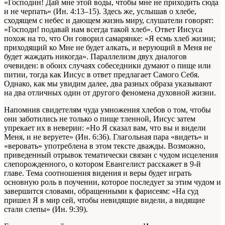
«Господин! Дай мне этой воды, чтобы мне не приходить сюда
и не черпать» (Ин. 4:13–15). Здесь же, услышав о хлебе,
сходящем с небес и дающем жизнь миру, слушатели говорят:
«Господи! подавай нам всегда такой хлеб». Ответ Иисуса
похож на то, что Он говорил самарянке: «Я есмь хлеб жизни;
приходящий ко Мне не будет алкать, и верующий в Меня не
будет жаждать никогда». Параллелизм двух диалогов
очевиден: в обоих случаях собеседники думают о пище или
питии, тогда как Иисус в ответ предлагает Самого Себя.
Однако, как мы увидим далее, два разных образа указывают
на два отличных один от другого феномена духовной жизни.
Напомнив свидетелям чуда умножения хлебов о том, чтобы
они заботились не только о пище тленной, Иисус затем
упрекает их в неверии: «Но Я сказал вам, что вы и видели
Меня, и не веруете» (Ин. 6:36). Глагольная пара «видеть» и
«веровать» употреблена в этом тексте дважды. Возможно,
приведенный отрывок тематически связан с чудом исцеления
слепорожденного, о котором Евангелист расскажет в 9-й
главе. Тема соотношения видения и веры будет играть
основную роль в поучении, которое последует за этим чудом и
завершится словами, обращенными к фарисеям: «На суд
пришел Я в мир сей, чтобы невидящие видели, а видящие
стали слепы» (Ин. 9:39).