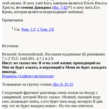
этой жизни. Я хочу хлеб Бога, каковым является Плоть Иисуса
Христа,
от семени Давидова
(
Ин. 7:42
)*1 и хочу пить Его
Кровь, которая является непреходящей любовью.
Примечания
1
См.
Рим. 1:3
;
2 Тим. 2:8
Источник
Игнатий Антиохийский, Послания подлинные (К римлянам)
7.1-2 ТLG 1443.001, 4.7.1.4-2.9.
Иисус же сказал им: Я есмь хлеб жизни; приходящий ко
Мне не будет алкать, и верующий в Меня не будет жаждать
никогда.
Иларион (Алфеев) митрополит
Толкование на группу стихов:
Ин: 6: 35-35
Следующий фрагмент разговора очень похож на беседу с
самарянкой, которой Иисус сказал: «Всякий, пьющий воду
сию, возжаждет опять, а кто будет пить воду, которую Я дам
ему, тот не будет жаждать вовек». На что она ответила: