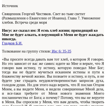
Источник
Священник Георгий Чистяков. Свет во тьме светит
(Размышления о Евангелии от Иоанна). Глава 7. Умножение
хлебов. Встреча среди моря
Иисус же сказал им: Я есмь хлеб жизни; приходящий ко
Мне не будет алкать, и верующий в Меня не будет жаждать
никогда.
Гладков Б.И.
Толкование на группу стихов:
Ин: 6: 35-35
«Вы просите всегда давать вам тот хлеб, о котором Я говорю.
Но это зависит от вас же самих: идите ко Мне и верьте, что Я
говорю вам истину, ту истину, которую поведал Мне Бог;
тогда вы не будете мучиться исканием истины и пути к
блаженству вечной жизни. Вы познаете и истину, и путь, и не
будете уже страдать неудовлетворенностью запросов духа,
голодом души. Но для этого надо верить, что Я послан Отцом
Моим, а вы видите Меня, и видели совершенные Мной дела,
и все-таки требуете от Меня нового знамения Моего
посланничества от Бога; а почему? Потому, что вы не веруете
в Меня. Вы спросили у Меня, что вам делать, чтобы творить