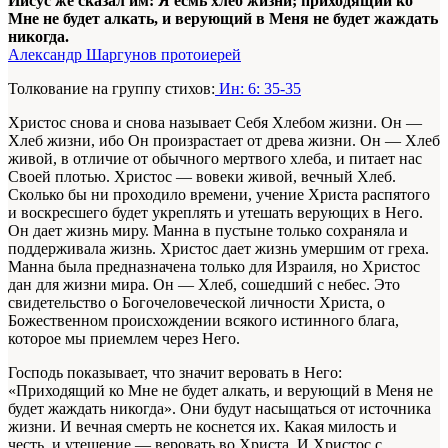
Иисус же сказал им: Я есмь хлеб жизни; приходящий ко
Мне не будет алкать, и верующий в Меня не будет жаждать
никогда.
Александр Шаргунов протоиерей
Толкование на группу стихов:
Ин: 6: 35-35
Христос снова и снова называет Себя Хлебом жизни. Он —
Хлеб жизни, ибо Он произрастает от древа жизни. Он — Хлеб
живой, в отличие от обычного мертвого хлеба, и питает нас
Своей плотью. Христос — вовеки живой, вечный Хлеб.
Сколько бы ни проходило времени, учение Христа распятого
и воскресшего будет укреплять и утешать верующих в Него.
Он дает жизнь миру. Манна в пустыне только сохраняла и
поддерживала жизнь. Христос дает жизнь умершим от греха.
Манна была предназначена только для Израиля, но Христос
дан для жизни мира. Он — Хлеб, сошедший с небес. Это
свидетельство о Богочеловеческой личности Христа, о
Божественном происхождении всякого истинного блага,
которое мы приемлем через Него.
Господь показывает, что значит веровать в Него:
«Приходящий ко Мне не будет алкать, и верующий в Меня не
будет жаждать никогда». Они будут насыщаться от источника
жизни. И вечная смерть не коснется их. Какая милость и
честь, и утешение — веровать во Христа. И Христос с