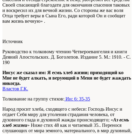
Своей спасающей благодати для окончания спасения таковых
и воскресил их для вечной жизни. Со стороны же вас воля
Отца требует веры в Сына Его, ради которой Он и сообщит
вам жизнь вечную» .
Источник
Руководство к толковому чтению Четвероевангелия и книги
Деяний Апостольских. Д. Боголепов. Издание 5. М.: 1910. - С.
190
Иисус же сказал им: Я есмь хлеб жизни; приходящий ко
Мне не будет алкать, и верующий в Меня не будет жаждать
никогда.
Властов Г.К.
Толкование на группу стихов:
Ин: 6: 35-35
Народ просит хлеба, сходящего с небеси: Господь Иисус и
отдает Себя миру для утоления страдания человека, от
духовного глада и духовной жажды происходящего; «
Аз есмь
хлеб жизни
»
Ниже стих 48 как и читаемый 35.
. Перенося
слушающих от мира земного, материального, в мир духовный,