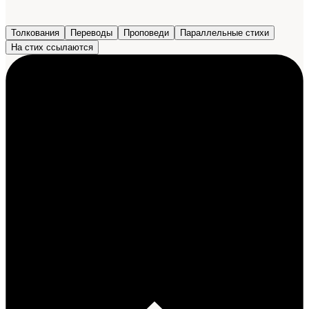
Толкования
Переводы
Проповеди
Параллельные стихи
На стих ссылаются