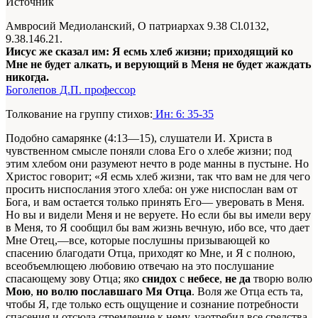
Источник
Амвросий Медиоланский, О патриархах 9.38 Сl.0132,
9.38.146.21.
Иисус же сказал им: Я есмь хлеб жизни; приходящий ко
Мне не будет алкать, и верующий в Меня не будет жаждать
никогда.
Боголепов Д.П. профессор
Толкование на группу стихов:
Ин: 6: 35-35
Подобно самарянке (4:13—15), слушатели И. Христа в
чувственном смысле поняли слова Его о хлебе жизни; под
этим хлебом они разумеют нечто в роде манны в пустыне. Но
Христос говорит; «Я есмь хлеб жизни, так что вам не для чего
просить ниспослания этого хлеба: он уже ниспослан вам от
Бога, и вам остается только принять Его— уверовать в Меня.
Но вы и видели Меня и не веруете. Но если бы вы имели веру
в Меня, то Я сообщил бы вам жизнь вечную, ибо все, что дает
Мне Отец,—все, которые послушны призывающей ко
спасению благодати Отца, приходят ко Мне, и Я с полною,
всеобъемлющею любовию отвечаю на это послушание
спасающему зову Отца; яко
снидох
с
небесе
,
не да
творю волю
Мою
,
но волю пославшаго Мя Отца
. Воля же Отца есть та,
чтобы Я, где только есть ощущение и сознание потребности
спасения и отсюда стремление к нему, уаотребил все средства