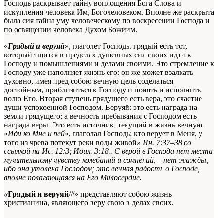
Господь раскрывает тайну воплощения Бога Слова и
искупления человека Им, Богочеловеком. Вполне же раскрыта
была сия тайна уму человеческому по воскресении Господа и
по освящении человека Духом Божиим.
«
Грядый и веруяй
», глаголет Господь. грядый есть тот,
который тщится в пределах душевных сил своих идти к
Господу и помышлениями и делами своими. Это стремление к
Господу уже наполняет жизнь его: он же может взалкать
духовно, имея пред собою вечную цель соделаться
достойным, приблизиться к Господу и понять и исполнить
волю Его. Вторая ступень грядущего есть вера, это счастие
души успокоенной Господом. Веруяй: это есть награда на
земли грядущего; а вечность пребывания с Господом есть
награда веры. Это есть источник, текущий в жизнь вечную.
«
Иди ко Мне и пей
», глаголал Господь; кто верует в Меня, у
того из чрева потекут реки воды живой
»
Ин. 7:37–38 со
ccылкой на Ис. 12:3; Иоил. 3:18.
. С верой в Господа нет места
мучительному чувству колебаний и сомнений, – нет жажды,
ибо она утолена Господом; это вечная радость о Господе,
вполне полагающаяся на Его Милосердие.
«
Грядый и веруяй
///» представляют собою жизнь
христианина, являющего веру свою в делах своих.