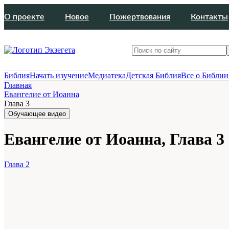
О проекте
Новое
Пожертвования
Контакты
Библия
Начать изучение
Медиатека
Детская Библия
Все о Библии
Главная
Евангелие от Иоанна
Глава 3
Обучающее видео
Евангелие от Иоанна, Глава 3
Глава 2