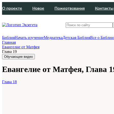
О проекте
Новое
Пожертвования
Контакты
Библия
Начать изучение
Медиатека
Детская Библия
Все о Библии
Главная
Евангелие от Матфея
Глава 19
Обучающее видео
Евангелие от Матфея, Глава 1
Глава 18