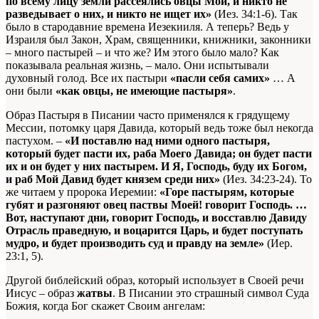
по всему лицу земли рассеялись овцы Мои, и никто не
разведывает о них, и никто не ищет их»
(Иез. 34:1-6). Так
было в стародавние времена Иезекииля. А теперь? Ведь у
Израиля был Закон, Храм, священники, книжники, законники
– много пастырей – и что же? Им этого было мало? Как
показывала реальная жизнь, – мало. Они испытывали
духовный голод. Все их пастыри
«пасли себя самих»
… А
они были
«как овцы, не имеющие пастыря»
.
Образ Пастыря в Писании часто применялся к грядущему
Мессии, потомку царя Давида, который ведь тоже был некогда
пастухом. –
«И поставлю над ними одного пастыря,
который будет пасти их, раба Моего Давида; он будет пасти
их и он будет у них пастырем. И Я, Господь, буду их Богом,
и раб Мой Давид будет князем среди них»
(Иез. 34:23-24). То
же читаем у пророка Иеремии:
«Горе пастырям, которые
губят и разгоняют овец паствы Моей! говорит Господь. …
Вот, наступают дни, говорит Господь, и восставлю Давиду
Отрасль праведную, и воцарится Царь, и будет поступать
мудро, и будет производить суд и правду на земле»
(Иер.
23:1, 5).
Другой библейский образ, который использует в Своей речи
Иисус – образ
жатвы
. В Писании это страшный символ Суда
Божия, когда Бог скажет Своим ангелам: