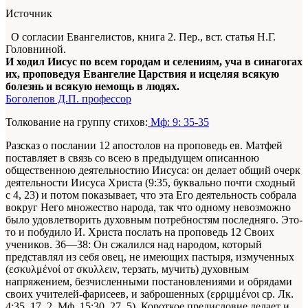
Источник
О согласии Евангелистов, книга 2. Пер., вст. статья Н.Г.
Головниной.
И ходил Иисус по всем городам и селениям, уча в синагогах
их, проповедуя Евангелие Царствия и исцеляя всякую
болезнь и всякую немощь в людях.
Боголепов Д.П. профессор
Толкование на группу стихов:
Мф: 9: 35-35
Разсказ о послании 12 апостолов на проповедь ев. Матфей
поставляет в связь со всею в предыдущем описанною
общественною деятельностию Иисуса: он делает общий очерк
деятельности Иисуса Христа (9:35, буквально почти сходный
с 4, 23) и потом показывает, что эта Его деятельность собрала
вокруг Него множество народа, так что одному невозможно
было удовлетворить духовным потребностям последняго. Это-
то и побудило И. Христа послать на проповедь 12 Своих
учеников. 36—38: Он сжалился над народом, который
представлял из себя овец, не имеющих пастыря, измученных
(εσκυλμένοί от σκυλλειν, терзать, мучить) духовным
напряжением, безчисленными постановлениями и обрядами
своих учителей-фарисеев, и заброшенных (ερριμμένοι ср. Лк.
4:35. 17, 2. Мф. 15:30. 27, 5). Короткое предисловие делает и