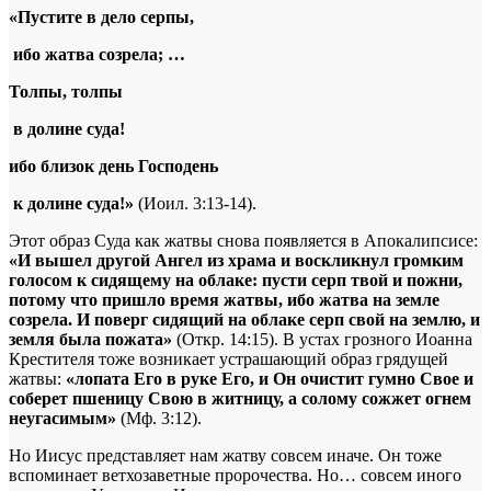
«Пустите в дело серпы,
ибо жатва созрела; …
Толпы, толпы
в долине суда!
ибо близок день Господень
к долине суда!»
(Иоил. 3:13-14).
Этот образ Суда как жатвы снова появляется в Апокалипсисе:
«И вышел другой Ангел из храма и воскликнул громким
голосом к сидящему на облаке: пусти серп твой и пожни,
потому что пришло время жатвы, ибо жатва на земле
созрела. И поверг сидящий на облаке серп свой на землю, и
земля была пожата»
(Откр. 14:15). В устах грозного Иоанна
Крестителя тоже возникает устрашающий образ грядущей
жатвы:
«лопата Его в руке Его, и Он очистит гумно Свое и
соберет пшеницу Свою в житницу, а солому сожжет огнем
неугасимым»
(Мф. 3:12).
Но Иисус представляет нам жатву совсем иначе. Он тоже
вспоминает ветхозаветные пророчества. Но… совсем иного