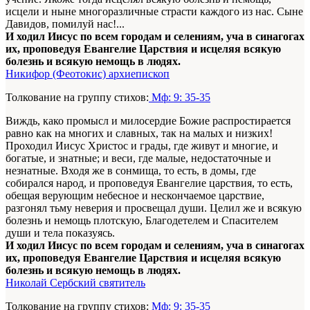
исцели и ныне многоразличные страсти каждого из нас. Сыне
Давидов, помилуй нас!...
И ходил Иисус по всем городам и селениям, уча в синагогах
их, проповедуя Евангелие Царствия и исцеляя всякую
болезнь и всякую немощь в людях.
Никифор (Феотокис) архиепископ
Толкование на группу стихов:
Мф: 9: 35-35
Виждь, како промысл и милосердие Божие распростирается
равно как на многих и славных, так на малых и низких!
Проходил Иисус Христос и грады, где живут и многие, и
богатые, и знатные; и веси, где малые, недостаточные и
незнатные. Входя же в сонмища, то есть, в домы, где
собирался народ, и проповедуя Евангелие царствия, то есть,
обещая верующим небесное и нескончаемое царствие,
разгонял тьму неверия и просвещал души. Целил же и всякую
болезнь и немощь плотскую, Благодетелем и Спасителем
души и тела показуясь.
И ходил Иисус по всем городам и селениям, уча в синагогах
их, проповедуя Евангелие Царствия и исцеляя всякую
болезнь и всякую немощь в людях.
Николай Сербский святитель
Толкование на группу стихов:
Мф: 9: 35-35