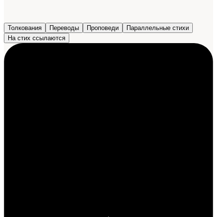
Толкования
Переводы
Проповеди
Параллельные стихи
На стих ссылаются