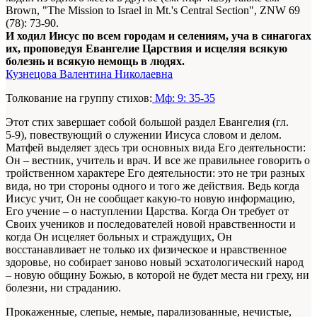
Brown, "The Mission to Israel in Mt.'s Central Section", ZNW 69
(78): 73-90.
И ходил Иисус по всем городам и селениям, уча в синагогах
их, проповедуя Евангелие Царствия и исцеляя всякую
болезнь и всякую немощь в людях.
Кузнецова Валентина Николаевна
Толкование на группу стихов:
Мф: 9: 35-35
Этот стих завершает собой большой раздел Евангелия (гл.
5‑9), повествующий о служении Иисуса словом и делом.
Матфей выделяет здесь три основных вида Его деятельности:
Он – вестник, учитель и врач. И все же правильнее говорить о
тройственном характере Его деятельности: это не три разных
вида, но три стороны одного и того же действия. Ведь когда
Иисус учит, Он не сообщает какую‑то новую информацию,
Его учение – о наступлении Царства. Когда Он требует от
Своих учеников и последователей новой нравственности и
когда Он исцеляет больных и страждущих, Он
восстанавливает не только их физическое и нравственное
здоровье, но собирает заново новый эсхатологический народ
– новую общину Божью, в которой не будет места ни греху, ни
болезни, ни страданию.
Прокаженные, слепые, немые, парализованные, нечистые,