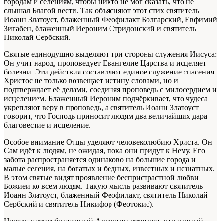
городам и селениям, чтобы никто не мог сказать, что не
слышал Благой вести. Так объясняют этот стих святитель
Иоанн Златоуст, блаженный Феофилакт Болгарский, Евфимий
Зигабен, блаженный Иероним Стридонский и святитель
Николай Сербский.
Святые единодушно выделяют три стороны служения Иисуса:
Он учит народ, проповедует Евангелие Царства и исцеляет
болезни. Эти действия составляют единое служение спасения.
Христос не только возвещает истину словами, но и
подтверждает её делами, соединяя проповедь с милосердием и
исцелением. Блаженный Иероним подчёркивает, что чудеса
укрепляют веру в проповедь, а святитель Иоанн Златоуст
говорит, что Господь приносит людям два величайших дара —
благовестие и исцеление.
Особое внимание Отцы уделяют человеколюбию Христа. Он
Сам идёт к людям, не ожидая, пока они придут к Нему. Его
забота распространяется одинаково на большие города и
малые селения, на богатых и бедных, известных и незнатных.
В этом святые видят проявление беспристрастной любви
Божией ко всем людям. Такую мысль развивают святитель
Иоанн Златоуст, блаженный Феофилакт, святитель Николай
Сербский и святитель Никифор (Феотокис).
Наряду с этим блаженный Августин отмечает, что данный