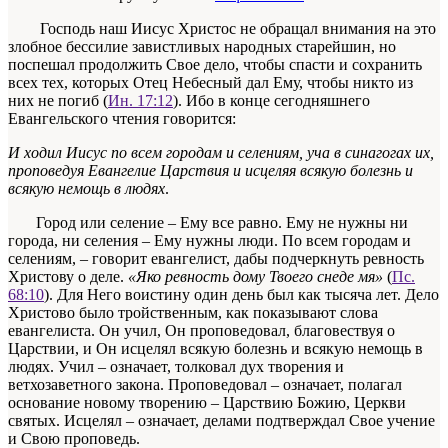
Господь наш Иисус Христос не обращал внимания на это
злобное бессилие завистливых народных старейшин, но
поспешал продолжить Свое дело, чтобы спасти и сохранить
всех тех, которых Отец Небесный дал Ему, чтобы никто из
них не погиб (
Ин. 17:12
). Ибо в конце сегодняшнего
Евангельского чтения говорится:
И ходил Иисус по всем городам и селениям, уча в синагогах их,
проповедуя Евангелие Царствия и исцеляя всякую болезнь и
всякую немощь в людях
.
Город или селение – Ему все равно. Ему не нужны ни
города, ни селения – Ему нужны люди. По всем городам и
селениям, – говорит евангелист, дабы подчеркнуть ревность
Христову о деле.
«Яко ревность дому Твоего снеде мя»
(
Пс.
68:10
). Для Него воистину один день был как тысяча лет. Дело
Христово было тройственным, как показывают слова
евангелиста. Он учил, Он проповедовал, благовествуя о
Царствии, и Он исцелял всякую болезнь и всякую немощь в
людях. Учил – означает, толковал дух творения и
ветхозаветного закона. Проповедовал – означает, полагал
основание новому творению – Царствию Божию, Церкви
святых. Исцелял – означает, делами подтверждал Свое учение
и Свою проповедь.