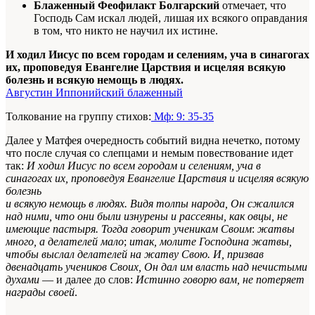
Блаженный Феофилакт Болгарский
отмечает, что
Господь Сам искал людей, лишая их всякого оправдания
в том, что никто не научил их истине.
И ходил Иисус по всем городам и селениям, уча в синагогах
их, проповедуя Евангелие Царствия и исцеляя всякую
болезнь и всякую немощь в людях.
Августин Иппонийский блаженный
Толкование на группу стихов:
Мф: 9: 35-35
Далее у Матфея очередность событий видна нечетко, потому
что после случая со слепцами и немым повествование идет
так:
И ходил Иисус по всем городам и селениям, уча в
синагогах их, проповедуя Евангелие Царствия и исцеляя всякую
болезнь
и всякую немощь в людях. Видя толпы народа, Он сжалился
над ними, что они были изнурены и рассеяны, как овцы, не
имеющие пастыря. Тогда говорит ученикам Своим
:
жатвы
много, а делателей мало
;
итак, молите Господина жатвы,
чтобы выслал делателей на жатву Свою. И, призвав
двенадцать учеников Своих, Он дал им власть над нечистыми
духами
— и далее до слов:
Истинно говорю вам, не потеряет
награды своей
.