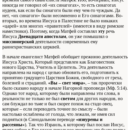
никогда не говорил об «их синагогах», то есть синагогах
иудеев, как если бы синагоги были ему чем-то чуждым. Да
нет, «их синагоги» были несомненно и Его синагогами. Во-
вторых, во времена Иисуса в Палестине не было никаких
«царей» или многих «правителей» (имеются в виду римские
наместники). Поэтому, когда Матфей составлял
эту
речь
Иисуса
Двенадцати апостолам
, он уже помышлял о
миссионерской
деятельности современных ему
раннехристианских церквей.
В начале евангелист Матфей обобщает прежнюю деятельность
Иисуса Христа, Который представлен как Благовестник
нового Царства, Учитель и Целитель. Эта деятельность
направлена на народ с целью обновить его, подготовить к
принятию грядущего Царствия Божия, свободного от греха,
болезней и страданий.
«Вы – свет мира»
, – так пророчески
было сказано народу в начале Нагорной проповеди (Мф. 5:14).
Однако тот народ, которому были направлены эти слова, в
реальности не только не был
светом
для других народов, но
сам блуждал во тьме и был скорее похож на
стадо овец,
которые – если переводить точнее по смыслу – были
настолько ослаблены от голода, что лежали, не имея сил
подняться (в Синодальном переводе
«изнурены и
рассеяны»
). Так что Израиль, к которому был послан Иисус,
являл собою в Его глазах печальное зрелище: это были толпы