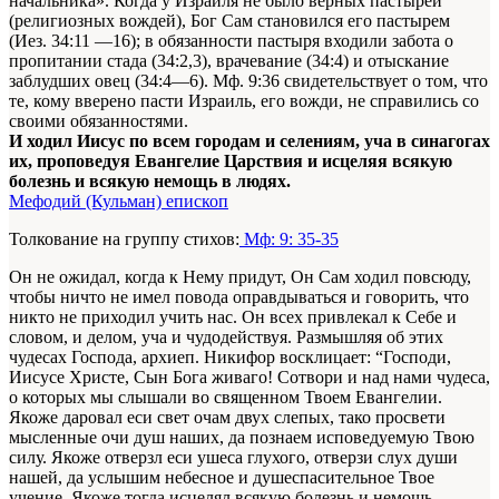
начальника». Когда у Израиля не было верных пастырей
(религиозных вождей), Бог Сам становился его пастырем
(Иез. 34:11 —16); в обязанности пастыря входили забота о
пропитании стада (34:2,3), врачевание (34:4) и отыскание
заблудших овец (34:4—6). Мф. 9:36 свидетельствует о том, что
те, кому вверено пасти Израиль, его вожди, не справились со
своими обязанностями.
И ходил Иисус по всем городам и селениям, уча в синагогах
их, проповедуя Евангелие Царствия и исцеляя всякую
болезнь и всякую немощь в людях.
Мефодий (Кульман) епископ
Толкование на группу стихов:
Мф: 9: 35-35
Он не ожидал, когда к Нему придут, Он Сам ходил повсюду,
чтобы ничто не имел повода оправдываться и говорить, что
никто не приходил учить нас. Он всех привлекал к Себе и
словом, и делом, уча и чудодействуя. Размышляя об этих
чудесах Господа, архиеп. Никифор восклицает: “Господи,
Иисусе Христе, Сын Бога живаго! Сотвори и над нами чудеса,
о которых мы слышали во священном Твоем Евангелии.
Якоже даровал еси свет очам двух слепых, тако просвети
мысленные очи душ наших, да познаем исповедуемую Твою
силу. Якоже отверзл еси ушеса глухого, отверзи слух души
нашей, да услышим небесное и душеспасительное Твое
учение. Якоже тогда исцелял всякую болезнь и немощь,