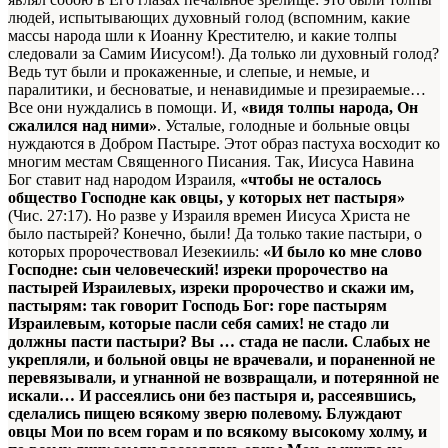
людей, испытывающих духовный голод (вспомним, какие
массы народа шли к Иоанну Крестителю, и какие толпы
следовали за Самим Иисусом!). Да только ли духовный голод?
Ведь тут были и прокаженные, и слепые, и немые, и
паралитики, и бесноватые, и ненавидимые и презираемые…
Все они нуждались в помощи. И,
«видя толпы народа, Он
сжалился над ними»
. Усталые, голодные и больные овцы
нуждаются в Добром Пастыре. Этот образ пастуха восходит ко
многим местам Священного Писания. Так, Иисуса Навина
Бог ставит над народом Израиля,
«чтобы не осталось
общество Господне как овцы, у которых нет пастыря»
(Чис. 27:17). Но разве у Израиля времен Иисуса Христа не
было пастырей? Конечно, были! Да только такие пастыри, о
которых пророчествовал Иезекииль:
«И было ко мне слово
Господне: сын человеческий! изреки пророчество на
пастырей Израилевых, изреки пророчество и скажи им,
пастырям: так говорит Господь Бог: горе пастырям
Израилевым, которые пасли себя самих! не стадо ли
должны пасти пастыри? Вы … стада не пасли. Слабых не
укрепляли, и больной овцы не врачевали, и пораненной не
перевязывали, и угнанной не возвращали, и потерянной не
искали… И рассеялись они без пастыря и, рассеявшись,
сделались пищею всякому зверю полевому. Блуждают
овцы Мои по всем горам и по всякому высокому холму, и