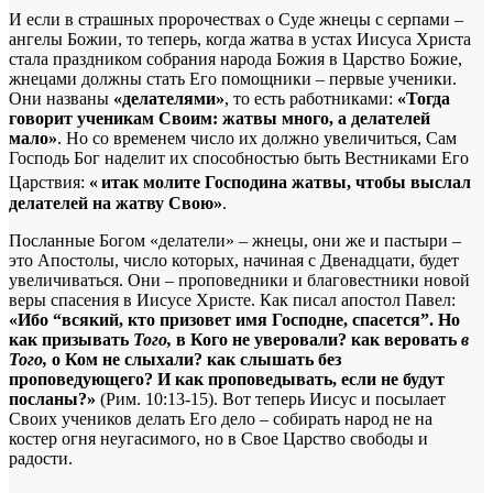
И если в страшных пророчествах о Суде жнецы с серпами –
ангелы Божии, то теперь, когда жатва в устах Иисуса Христа
стала праздником собрания народа Божия в Царство Божие,
жнецами должны стать Его помощники – первые ученики.
Они названы
«делателями»
, то есть работниками:
«Тогда
говорит ученикам Своим: жатвы много, а делателей
мало»
. Но со временем число их должно увеличиться, Сам
Господь Бог наделит их способностью быть Вестниками Его
Царствия:
«
итак молите Господина жатвы, чтобы выслал
делателей на жатву Свою»
.
Посланные Богом «делатели» – жнецы, они же и пастыри –
это Апостолы, число которых, начиная с Двенадцати, будет
увеличиваться. Они – проповедники и благовестники новой
веры спасения в Иисусе Христе. Как писал апостол Павел:
«Ибо “всякий, кто призовет имя Господне, спасется”. Но
как призывать
Того,
в Кого не уверовали? как веровать
в
Того,
о Ком не слыхали? как слышать без
проповедующего? И как проповедывать, если не будут
посланы?»
(Рим. 10:13-15). Вот теперь Иисус и посылает
Своих учеников делать Его дело – собирать народ не на
костер огня неугасимого, но в Свое Царство свободы и
радости.