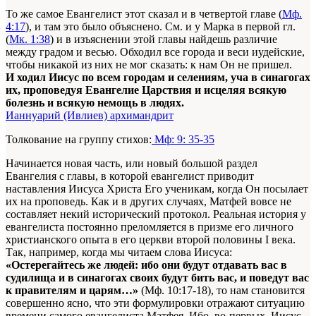
То же самое Евангелист этот сказал и в четвертой главе (
Мф.
4:17
), и там это было объяснено. См. и у Марка в первой гл.
(
Мк. 1:38
) и в изъяснении этой главы найдешь различие
между градом и весью. Обходил все города и веси иудейские,
чтобы никакой из них не мог сказать: к нам Он не пришел.
И ходил Иисус по всем городам и селениям, уча в синагогах
их, проповедуя Евангелие Царствия и исцеляя всякую
болезнь и всякую немощь в людях.
Ианнуарий (Ивлиев) архимандрит
Толкование на группу стихов:
Мф: 9: 35-35
Начинается новая часть, или новый большой раздел
Евангелия с главы, в которой евангелист приводит
наставления Иисуса Христа Его ученикам, когда Он посылает
их на проповедь. Как и в других случаях, Матфей вовсе не
составляет некий исторический протокол. Реальная история у
евангелиста постоянно преломляется в призме его личного
христианского опыта в его церкви второй половины I века.
Так, например, когда мы читаем слова Иисуса:
«Остерегайтесь же людей: ибо они будут отдавать вас в
судилища и в синагогах своих будут бить вас, и поведут вас
к правителям и царям…»
(Мф. 10:17-18), то нам становится
совершенно ясно, что эти формулировки отражают ситуацию
времени самого евангелиста Матфея. Ибо, во-первых, Иисус