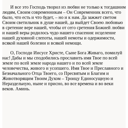
И все это Господь творил из любви не только к тогдашним
людям, Своим современникам – Он Современник всего, что
было, что есть и что будет, – но и к нам. Да зажжет светом
Своим светильник в душе нашей, да выйдет Своею любовью
в сретение вере нашей, чтобы от сего сретения Божией любви
и нашей веры родилось чудо нашего спасения: исцеление
нашей духовной слепоты, нашей немоты и одержимости,
всякой нашей болезни и всякой немощи.
О, Господи Иисусе Христе, Сыне Бога Живаго, помилуй
нас! Дабы и мы сподобились прославить имя Твое по всей
земле по всей земле народа нашего и по всей земле
человечества, живого и усопшего. Имя Твое и Преславного и
Безначального Отца Твоего, со Пресвятым и Благим и
Животворящим Твоим Духом – Троицу Единосущную и
Нераздельную, ныне и присно, во все времена и во веки
веков. Аминь.