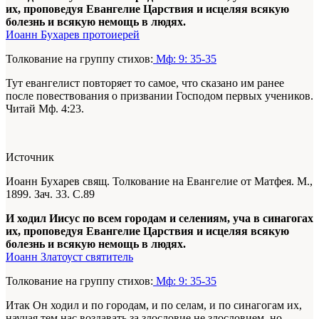
их, проповедуя Евангелие Царствия и исцеляя всякую
болезнь и всякую немощь в людях.
Иоанн Бухарев протоиерей
Толкование на группу стихов:
Мф: 9: 35-35
Тут евангелист повторяет то самое, что сказано им ранее
после повествования о призвании Господом первых учеников.
Читай Мф. 4:23.
Источник
Иоанн Бухарев свящ. Толкование на Евангелие от Матфея. М.,
1899. Зач. 33. С.89
И ходил Иисус по всем городам и селениям, уча в синагогах
их, проповедуя Евангелие Царствия и исцеляя всякую
болезнь и всякую немощь в людях.
Иоанн Златоуст святитель
Толкование на группу стихов:
Мф: 9: 35-35
Итак Он ходил и по городам, и по селам, и по синагогам их,
научая тем нас воздавать за злословие не злословием, но