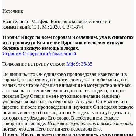
Источник
Евангелие от Матфея.. Богословско-экзегетический
комментарий. Т. 1. М.: 2020. С.371-374
И ходил Иисус по всем городам и селениям, уча в синагогах
их, проповедуя Евангелие Царствия и исцеляя всякую
болезнь и всякую немощь в людях.
Иероним Стридонский блаженный
Толкование на группу стихов:
Мф: 9: 35-35
Ты видишь, что Он одинаково проповедовал Евангелие и в
городах, и в деревнях, и в поселениях, т. е. и в больших, и в
малых, так что не обращал внимания на могущество знатных,
а только на спасение верующих, исполняя то дело, которое
повелел Ему Отец и имея неутолимое желание (esuriem)
учением Своим спасать неверных. А научал Он Евангелию
царства, и после проповедания и научения Он исцелял всякую
немощь и всякую болезнь, чтобы Его дела могли убедить тех,
которых не убеждало Его слово. В собственном смысле
говорится о Господе:
Исцеляя всякую болезнь и всякую немощь
,
потому что для Него нет ничего невозможного.
И ходил Иисус по всем городам и селениям, уча в синагогах