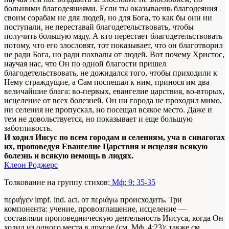
большими благодеяниями. Если ты оказываешь благодеяния
своим сорабам не для людей, но для Бога, то как бы они ни
поступали, не переставай благодетельствовать, чтобы
получить большую мзду. А кто перестает благодетельствовать
потому, что его злословят, тот показывает, что он благотворил
не ради Бога, но ради похвалы от людей. Вот почему Христос,
научая нас, что Он по одной благости пришел
благодетельствовать, не дожидался того, чтобы приходили к
Нему страждущие, а Сам поспешал к ним, принося им два
величайшие блага: во-первых, евангелие царствия, во-вторых,
исцеление от всех болезней. Он ни города не проходил мимо,
ни селения не пропускал, но посещал всякое место. Даже и
тем не довольствуется, но показывает и еще большую
заботливость.
И ходил Иисус по всем городам и селениям, уча в синагогах
их, проповедуя Евангелие Царствия и исцеляя всякую
болезнь и всякую немощь в людях.
Клеон Роджерс
Толкование на группу стихов:
Мф: 9: 35-35
περιήγεν impf. ind. act. от περιάγω происходить. Три
компонента: учение, провозглашение, исцеление —
составляли проповедническую деятельность Иисуса, когда Он
ходил из одного места в другое (см. Мф. 4:23); также см.