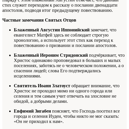
стих служит переходом к рассказу о послании двенадцати
апостолов, подводя итог предыдущему повествованию.
Частные замечания Святых Отцов
Блаженный Августин Иппонийский
замечает, что
евангелист Матфей здесь не соблюдает строгую
хронологию, а использует этот стих как переход к
повествованию о призвании и послании апостолов.
Блаженный Иероним Стридонский
подчёркивает, что
Христос одинаково проповедовал в больших и малых
поселениях, заботясь не о человеческом положении, а о
спасении людей; слова Его подтверждались
исцелениями.
Святитель Иоанн Златоуст
обращает внимание, что
Христос не проходил мимо ни одного города или
селения и тем самым учит отвечать на злословие не
обидой, а добрыми делами.
Евфимий Зигабен
поясняет, что Господь посетил все
города и селения Иудеи, чтобы никто не мог сказать:
«Он не приходил к нам».