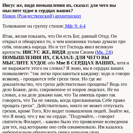
Иисус же, видя помышления их, сказал: для чего вы
мыслите худое в сердцах ваших?
Никон (Рождественский) архиепископ
Толкование на группу стихов:
Мф: 9: 4-4
Итак, желая показать, что Он есть Бог, равный Отцу, Он
открыл и обнаружил то, о чем книжники только думали про
себя, опасаясь народа. Но и тут Господь явил великую
кротость:
ИИСУС ЖЕ, ВИДЯ
духом Своим (
Мк. 2:8
)
ПОМЫШЛЕНИЯ ИХ, СКАЗАЛ: ДЛЯ ЧЕГО ВЫ
МЫСЛИТЕ ХУДОЕ
обо
Мне В СЕРДЦАХ ВАШИХ,
хотя и
не выражаете этого на словах? Я знаю, вы в сердцах ваших
помышляете: "так легко прославиться каждому: ходи и говори
всякому, - прощаются тебе грехи твои. Но где же
доказательство, что грехи действительно прощены? Ведь это
дело Божие, дело, сокровенное от взоров людских. Не на
словах, а на деле докажи нам, что Ты имеешь право так
говорить, что Ты не лжешь, когда присваиваешь Себе право
прощать грехи". Действительно, никто не может отпускать
грехов, кроме Того, Кто видит помышления людей. Знайте же,
что Я вижу, что у вас на сердце. "Подумайте, - говорит
святитель Филарет, - каково было это проявление всеведения
для тех, над которыми оно себя ознаменовало. Им казалось
небезопасным обнаружить перед народом свои