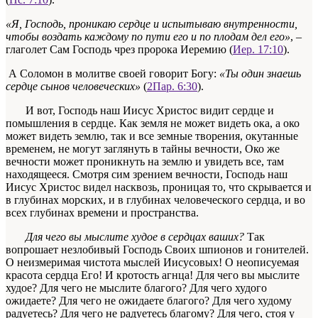
«Я, Господь, проникаю сердце и испытываю внутренности,
чтобы воздать каждому по пути его и по плодам дел его»
, –
глаголет Сам Господь чрез пророка Иеремию (
Иер. 17:10
).
А Соломон в молитве своей говорит Богу:
«Ты один знаешь
сердце сынов человеческих»
(
2Пар. 6:30
).
И вот, Господь наш Иисус Христос видит сердце и
помышления в сердце. Как земля не может видеть ока, а око
может видеть землю, так и все земные творения, окутанные
временем, не могут заглянуть в тайны вечности, Око же
вечности может проникнуть на землю и увидеть все, там
находящееся. Смотря сим зрением вечности, Господь наш
Иисус Христос видел насквозь, проницая то, что скрывается и
в глубинах морских, и в глубинах человеческого сердца, и во
всех глубинах времени и пространства.
Для чего вы мыслите худое в сердцах ваших?
Так
вопрошает незлобивый Господь Своих шпионов и гонителей.
О неизмеримая чистота мыслей Иисусовых! О неописуемая
красота сердца Его! И кротость агнца! Для чего вы мыслите
худое? Для чего не мыслите благого? Для чего худого
ожидаете? Для чего не ожидаете благого? Для чего худому
радуетесь? Для чего не радуетесь благому? Для чего, стоя у