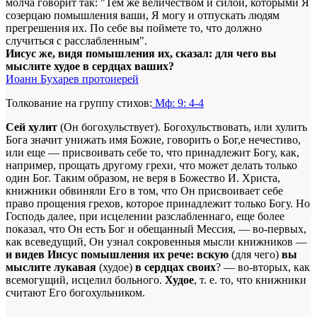
молча говорит так: "Тем же величеством и силой, которыми Я
созерцаю помышления ваши, Я могу и отпускать людям
прегрешения их. По себе вы поймете то, что должно
случиться с расслабленным".
Иисус же, видя помышления их, сказал: для чего вы
мыслите худое в сердцах ваших?
Иоанн Бухарев протоиерей
Толкование на группу стихов:
Мф: 9: 4-4
Сей хулит
(Он богохульствует). Богохульствовать, или хулить
Бога значит унижать имя Божие, говорить о Бог,е нечестиво,
или еще — присвоивать себе то, что принадлежит Богу, как,
например, прощать другому грехи, что может делать только
один Бог. Таким образом, не веря в Божество И. Христа,
книжники обвиняли Его в том, что Он присвоивает себе
право прощения грехов, которое принадлежит только Богу. Но
Господь далее, при исцелении разслабленнаго, еще более
показал, что Он есть Бог и обещанный Мессия, — во-первых,
как всеведущий, Он узнал сокровенныя мысли книжников —
и видев Иисус помышления их рече: вскую
(для чего)
вы
мыслите лукавая
(худое)
в сердцах своих
? — во-вторых, как
всемогущий, исцелил больного.
Худое
, т. е. то, что книжники
считают Его богохульником.