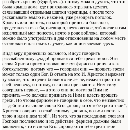
разобрать крышу (εξορυξαντες). потому можно думать, что это
была крыша дома, где приходилось отрывать цемент,
связывавший отдельныя шштки черепицы, а после того
раскапывать землю и, наконец, уже разбирать потолок.
Кровать или постель, на которой принесли больного,
представляла из себя, очевидно, нечто легкое, чтб после и сам
исцеленный мог понести, нечто в роде войлока, который
можно было употреблять и для отдохновения на любом месте
остановки и для таких случаев, как описываемый здесь.
Видя веру принесших больного, Иисус говорить
расслабленному: „чадо! прощаются тебе грехи твои». Эти
слова Христа присутствовавшие тут фарисеи приняли как
богохульство, потому что — говорили они — прощать грехи
может только один Бог. В ответь на это И. Христос выражает
ту мысль, что исцелит больного не легче, нежели простить
грей человеку, и потому, если они признают за Ним силу
совершать первое, — а этого они не могут за Ним не
признать,—то должны признать за Ним и власть прощать
грехи. Но чтобы фарисеи не говорили в себе, что неизвестно
— действительно ли слово Его: „прощаются тебе грехи твои”,
Христос говорит разслабленному: „встань, возьми постель
твою и иди в дом твой". Из того, что за последними словами
Господа последовало и их действие, фарисеи должны были
заключить, что и слова Его: „прощаются тебе грехи твои"