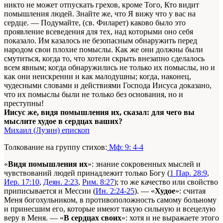
никто не может отпускать грехов, кроме Того, Кто видит
помышления людей. Знайте же, что Я вижу что у вас на
сердце. — Подумайте, (св. Филарет) каково было это
проявление всеведения для тех, над которыми оно себя
показало. Им казалось не безопасным обнаружить перед
народом свои плохие помыслы. Как же они должны были
смутиться, когда то, что хотели скрыть внезапно сделалось
всем явным; когда обнаружились не только их помыслы, но и
как они неискренни и как малодушны; когда, наконец,
чудесными словами и действиями Господа Иисуса доказано,
что их помыслы были не только без основания, но и
преступны!
Иисус же, видя помышления их, сказал: для чего вы
мыслите худое в сердцах ваших?
Михаил (Лузин) епископ
Толкование на группу стихов:
Мф: 9: 4-4
«
Видя помышления их
»: знание сокровенных мыслей и
чувствований людей принадлежит только Богу (
1 Пар. 28:9
,
Иер. 17:10
,
Деян. 2:23
,
Рим. 8:27
); то же качество или свойство
приписывается и Мессии (
Ин. 2:24-25
). — «
Худое
»: считая
Меня богохульником, в противоположность самому больному
и принесшим его, которые имеют такую сильную и всецелую
веру в Меня. — «
В сердцах своих
»: хотя и не выражаете этого