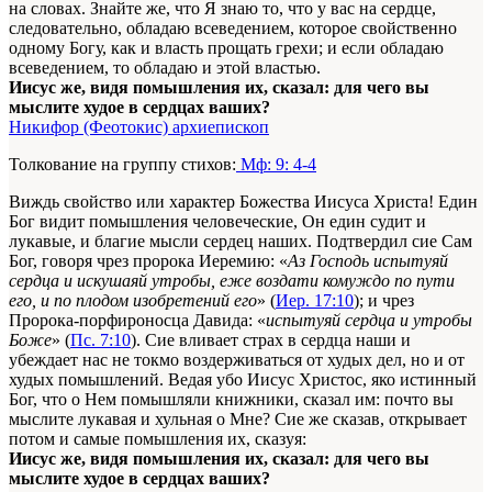
на словах. Знайте же, что Я знаю то, что у вас на сердце,
следовательно, обладаю всеведением, которое свойственно
одному Богу, как и власть прощать грехи; и если обладаю
всеведением, то обладаю и этой властью.
Иисус же, видя помышления их, сказал: для чего вы
мыслите худое в сердцах ваших?
Никифор (Феотокис) архиепископ
Толкование на группу стихов:
Мф: 9: 4-4
Виждь свойство или характер Божества Иисуса Христа! Един
Бог видит помышления человеческие, Он един судит и
лукавые, и благие мысли сердец наших. Подтвердил сие Сам
Бог, говоря чрез пророка Иеремию: «
Аз Господь испытуяй
сердца и искушаяй утробы, еже воздати комуждо по пути
его, и по плодом изобретений его
» (
Иер. 17:10
); и чрез
Пророка-порфироносца Давида: «
испытуяй сердца и утробы
Боже
» (
Пс. 7:10
). Сие вливает страх в сердца наши и
убеждает нас не токмо воздерживаться от худых дел, но и от
худых помышлений. Ведая убо Иисус Христос, яко истинный
Бог, что о Нем помышляли книжники, сказал им: почто вы
мыслите лукавая и хульная о Мне? Сие же сказав, открывает
потом и самые помышления их, сказуя:
Иисус же, видя помышления их, сказал: для чего вы
мыслите худое в сердцах ваших?