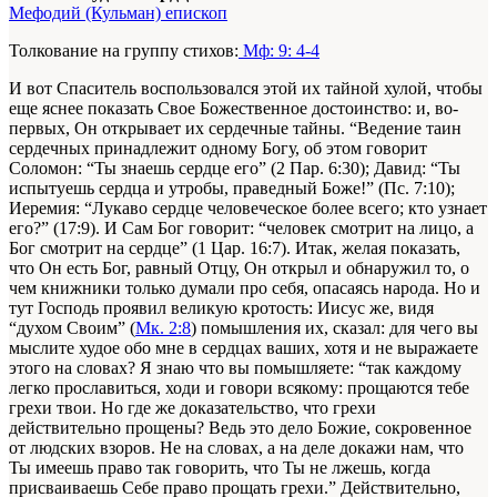
Мефодий (Кульман) епископ
Толкование на группу стихов:
Мф: 9: 4-4
И вот Спаситель воспользовался этой их тайной хулой, чтобы
еще яснее показать Свое Божественное достоинство: и, во-
первых, Он открывает их сердечные тайны. “Ведение таин
сердечных принадлежит одному Богу, об этом говорит
Соломон: “Ты знаешь сердце его” (2 Пар. 6:30); Давид: “Ты
испытуешь сердца и утробы, праведный Боже!” (Пс. 7:10);
Иеремия: “Лукаво сердце человеческое более всего; кто узнает
его?” (17:9). И Сам Бог говорит: “человек смотрит на лицо, а
Бог смотрит на сердце” (1 Цар. 16:7). Итак, желая показать,
что Он есть Бог, равный Отцу, Он открыл и обнаружил то, о
чем книжники только думали про себя, опасаясь народа. Но и
тут Господь проявил великую кротость: Иисус же, видя
“духом Своим” (
Мк. 2:8
) помышления их, сказал: для чего вы
мыслите худое обо мне в сердцах ваших, хотя и не выражаете
этого на словах? Я знаю что вы помышляете: “так каждому
легко прославиться, ходи и говори всякому: прощаются тебе
грехи твои. Но где же доказательство, что грехи
действительно прощены? Ведь это дело Божие, сокровенное
от людских взоров. Не на словах, а на деле докажи нам, что
Ты имеешь право так говорить, что Ты не лжешь, когда
присваиваешь Себе право прощать грехи.” Действительно,