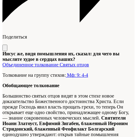
Поделиться
Иисус же, видя помышления их, сказал: для чего вы
мыслите худое в сердцах ваших?
Объединенное толкование Святых отцов
Толкование на группу стихов:
Мф: 9: 4-4
Обобщающее толкование
Большинство святых отцов видят в этом стихе новое
доказательство Божественного достоинства Христа. Если
прежде Господь явил власть прощать грехи, то теперь Он
открывает еще одно свойство, принадлежащее одному Богу,
— знание сокровенных человеческих мыслей.
Святители
Иоанн Златоуст, Евфимий Зигабен, блаженный Иероним
Стридонский, блаженный Феофилакт Болгарский
единодушно утверждают: открыв тайные помышления