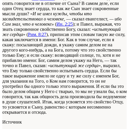
опять говорится не в отличие от Сына? В самом деле, если
один Отец знает сердца, то как же Сын знает сокровенные
мысли души? «
И не имел нужды, чтобы кто
засвидетельствовал о человеке,
— сказал евангелист,
— ибо
Сам знал, что в человеке»
(
Ин. 2:25
); и Павел, выражая, что
знать сокровенное свойственно Богу, сказал: «
испытующий
же сердца
» (
Рим. 8:27
), приписав этим словам такую же силу,
какая заключается в имени: Бог. Как в том случае, если я
скажу: посылающий дожди, я укажу самим делом не на
другого кого-нибудь, а на Бога, потому что это свойственно
только Ему; и если скажу: возводящий солнце, то, хотя и не
прибавлю имени: Бог, самим делом укажу на Него, — так
точно и Павел, сказав: «
испытующий же сердца
», выразил,
что Ему только свойственно испытывать сердца. Если бы
такое выражение имело не одну и ту же силу с именем Бог,
для указания на Того, о Ком нам говорится, то он не
употребил бы одного только этого выражения. И если бы это
было делом общим у Него с тварью, то мы не узнали бы, о ком
говорится, так как общность дела производила бы недоумение
в душе слушателей. Итак, когда усвояется это свойство Отцу,
то усвояется и Сыну, равенство с которым несомненно
открывается и отсюда.
Источник