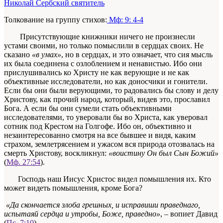
Николай Сербский святитель
Толкование на группу стихов:
Мф: 9: 4-4
Присутствующие книжники ничего не произнесли
устами своими, но только помыслили в сердцах своих. Не
сказано
«в умах»
, но в сердцах, и это означает, что сия мысль
их была соединена с озлоблением и ненавистью. Ибо они
прислушивались ко Христу не как верующие и не как
объективные исследователи, но как доносчики и гонители.
Если бы они были верующими, то радовались бы слову и делу
Христову, как прочий народ, который, видев это, прославил
Бога. А если бы они сумели стать объективными
исследователями, то уверовали бы во Христа, как уверовал
сотник под Крестом на Голгофе. Ибо он, объективно и
незаинтересованно смотря на все бывшее и видя, каким
страхом, землетрясением и ужасом вся природа отозвалась на
смерть Христову, воскликнул:
«воистину Он был Сын Божий»
(
Мф. 27:54
).
Господь наш Иисус Христос видел помышления их. Кто
может видеть помышления, кроме Бога?
«Да скончается злоба грешных, и исправиши праведнаго,
испытаяй сердца и утробы, Боже, праведно»
, – вопиет Давид
(
Пс. 7:10
).