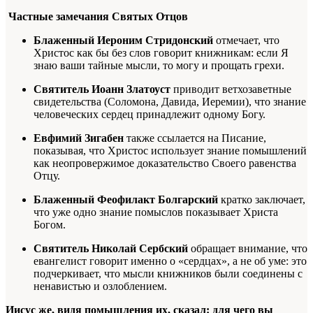
Частные замечания Святых Отцов
Блаженный Иероним Стридонский
отмечает, что
Христос как бы без слов говорит книжникам: если Я
знаю ваши тайные мысли, то могу и прощать грехи.
Святитель Иоанн Златоуст
приводит ветхозаветные
свидетельства (Соломона, Давида, Иеремии), что знание
человеческих сердец принадлежит одному Богу.
Евфимий Зигабен
также ссылается на Писание,
показывая, что Христос использует знание помышлений
как неопровержимое доказательство Своего равенства
Отцу.
Блаженный Феофилакт Болгарский
кратко заключает,
что уже одно знание помыслов показывает Христа
Богом.
Святитель Николай Сербский
обращает внимание, что
евангелист говорит именно о «сердцах», а не об уме: это
подчеркивает, что мысли книжников были соединены с
ненавистью и озлоблением.
Иисус же, видя помышления их, сказал: для чего вы