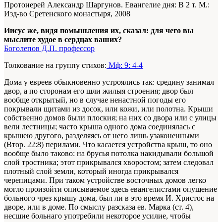
Протоиерей Александр Шаргунов. Евангелие дня: В 2 т. М.:
Изд-во Сретенского монастыря, 2008
Иисус же, видя помышления их, сказал: для чего вы
мыслите худое в сердцах ваших?
Боголепов Д.П. профессор
Толкование на группу стихов:
Мф: 9: 4-4
Дома у евреев обыкновенно устроялись так: средину занимал
двор, а по сторонам его шли жилыя строения; двор был
вообще открытый, но в случае ненастной погоды его
покрывали щитами из досок, или кожи, или полотна. Крыши
собственно домов были плоския; на них со двора или с улицы
вели лестницы; часто крыша одного дома соединялась с
крышею другого, разделяясь от него лишь узаконенными
(Втор. 22:8) перилами. Что касается устройства крыш, то оно
вообще было таково: на брусья потолка накидывали большой
слой тростника; этот прикрывался хворостом; затем следовал
плотный слой земли, который иногда прикрывался
черепицами. При таком устройстве восточных домов легко
могло произойти описываемое здесь евангелистами опущение
больного чрез крышу дома, был ли в это время И. Христос на
дворе, или в доме. По смыслу разсказа ев. Марка (ст. 4),
несшие больнаго употребили некоторое усилие, чтобы