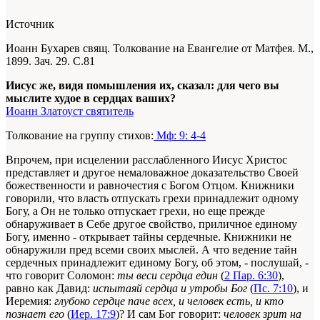
Источник
Иоанн Бухарев свящ. Толкование на Евангелие от Матфея. М.,
1899. Зач. 29. С.81
Иисус же, видя помышления их, сказал: для чего вы
мыслите худое в сердцах ваших?
Иоанн Златоуст святитель
Толкование на группу стихов:
Мф: 9: 4-4
Впрочем, при исцелении расслабленного Иисус Христос
представляет и другое немаловажное доказательство Своей
божественности и равночестия с Богом Отцом. Книжники
говорили, что власть отпускать грехи принадлежит одному
Богу, а Он не только отпускает грехи, но еще прежде
обнаруживает в Себе другое свойство, приличное единому
Богу, именно - открывает тайны сердечные. Книжники не
обнаружили пред всеми своих мыслей. А что ведение тайн
сердечных принадлежит единому Богу, об этом, - послушай, -
что говорит Соломон:
ты веси сердца един
(
2 Пар. 6:30
),
равно как Давид:
испытаяй сердца и утробы Бог
(
Пс. 7:10
), и
Иеремия:
глубоко сердце паче всех, и человек есть, и кто
познает его
(
Иер. 17:9
)? И сам Бог говорит:
человек зрит на