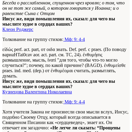
Беседа о расслабленном, спущенном чрез кровлю; о том, что
он не тот же самый, о котором говорится у Иоанна; и о
равенстве Сына с Отцом
Иисус же, видя помышления их, сказал: для чего вы
мыслите худое в сердцах ваших?
Клеон Роджерс
Толкование на группу стихов:
Мф: 9: 4-4
είδώς perf. act. part, от οιδα знать. Def. perf. с praes. (По поводу
вариaHTai0cav aor. act. part. см. ТС, 24). ένθυμήσις
размышление, мысль, ίνατί "для того, чтобы что-то могло
случиться?"; почему, по какой причине? (BAGD). ένθυμείσθε
praes. ind. med. (dep.) от ένθυμέομαι считать, размытлять,
думать.
Иисус же, видя помышления их, сказал: для чего вы
мыслите худое в сердцах ваших?
Кузнецова Валентина Николаевна
Толкование на группу стихов:
Мф: 9: 4-4
Хотя учителя Закона не произнесли свои мысли вслух, Иисус,
подобно Своему Отцу, который всегда описывается в
Священном Писании как «сердцеведец», знает их. Он
отвечает им загадочно:
«Не легче ли сказать: “Прощены