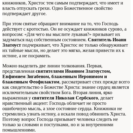
книжников, Христос тем самым подтверждает, что имеет и
власть отпускать грехи. Одно Божественное свойство
подтверждает другое.
При этом святые обращают внимание на то, что Господь
действует с кротостью. Он не осуждает книжников сурово, а
вопросом: «Для чего вы мыслите лукавая?» призывает их
задуматься над собственным состоянием.
Святитель Иоанн
Златоуст
подчеркивает, что Христос не только обнаруживает
их тайные мысли, но делает это мягко, желая привести их к
истине, а не посрамить.
Можно выделить две линии толкования. Первая,
представленная
святителями Иоанном Златоустом,
Евфимием Зигабеном, блаженным Иеронимом и
блаженным Феофилактом
, рассматривает стих прежде всего
как свидетельство о Божестве Христа: знание сердец является
исключительным свойством Бога. Вторая линия, ярко
выраженная у
святителя Николая Сербского
, делает
нравственный акцент: Господь обличает не просто
ошибочную мысль, а злое состояние сердца. Книжники не
стремились узнать истину, а искали повод обвинить Христа.
Поэтому вопрос Господа призывает человека следить не
только за словами и поступками, но и за внутренними
помышлениями.