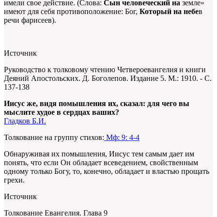
имели свое действие. (Слова:
Сын человеческий на
земле»
имеют для себя противоположение: Бог,
Который на небе
в
речи фарисеев).
Источник
Руководство к толковому чтению Четвероевангелия и книги
Деяний Апостольских. Д. Боголепов. Издание 5. М.: 1910. - С.
137-138
Иисус же, видя помышления их, сказал: для чего вы
мыслите худое в сердцах ваших?
Гладков Б.И.
Толкование на группу стихов:
Мф: 9: 4-4
Обнаруживая их помышления, Иисус тем самым дает им
понять, что если Он обладает всеведением, свойственным
одному только Богу, то, конечно, обладает и властью прощать
грехи.
Источник
Толкование Евангелия. Глава 9