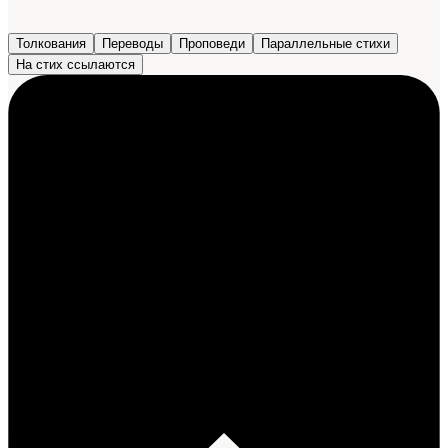
Толкования
Переводы
Проповеди
Параллельные стихи
На стих ссылаются