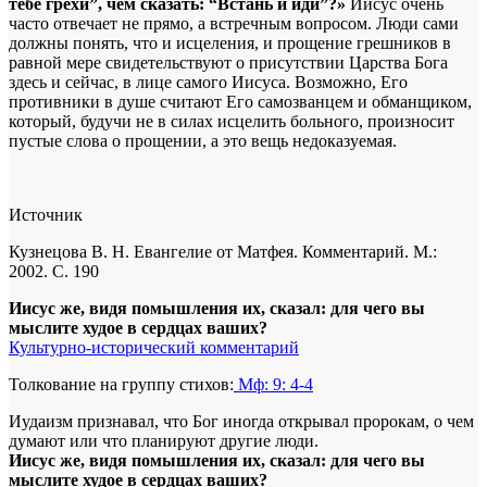
тебе грехи”, чем сказать: “Встань и иди”?»
Иисус очень
часто отвечает не прямо, а встречным вопросом. Люди сами
должны понять, что и исцеления, и прощение грешников в
равной мере свидетельствуют о присутствии Царства Бога
здесь и сейчас, в лице самого Иисуса. Возможно, Его
противники в душе считают Его самозванцем и обманщиком,
который, будучи не в силах исцелить больного, произносит
пустые слова о прощении, а это вещь недоказуемая.
Источник
Кузнецова В. Н. Евангелие от Матфея. Комментарий. М.:
2002. С. 190
Иисус же, видя помышления их, сказал: для чего вы
мыслите худое в сердцах ваших?
Культурно-исторический комментарий
Толкование на группу стихов:
Мф: 9: 4-4
Иудаизм признавал, что Бог иногда открывал пророкам, о чем
думают или что планируют другие люди.
Иисус же, видя помышления их, сказал: для чего вы
мыслите худое в сердцах ваших?