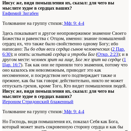
Иисус же, видя помышления их, сказал: для чего вы
мыслите худое в сердцах ваших?
Евфимий Зигабен
Толкование на группу стихов:
Мф: 9: 4-4
Здесь показывает и другое неопровержимое знамение Своего
Божества и равенства с Отцом, именно: знание помышлений
сердец их, что также было свойственно одному Богу; ибо
написано:
Ты бо един веси сердца сынов человеческих
(
2 Пар.
6:30
); и опять:
испытаяй сердца и утробы Бог
(
Откр. 2:23
); и в
другом месте:
человек зрит на лице, Бог же зрит на сердце
(
1
Цар. 16:7
). Так как они не приняли того знамения, потому что
оно казалось им невозможным, приводит это как
несомненное, и посредством него подтверждает также и
прежнее, как бы так говоря: действительно, никто не может
отпускать грехов, кроме Того, Кто видит помышления людей.
Иисус же, видя помышления их, сказал: для чего вы
мыслите худое в сердцах ваших?
Иероним Стридонский блаженный
Толкование на группу стихов:
Мф: 9: 4-4
Но Господь, видя помышления их, показал Себя как Бога,
который может знать сокровенную сторону сердца и как бы