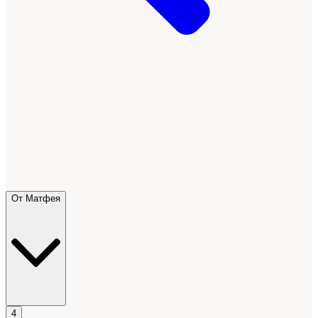
От Матфея
4