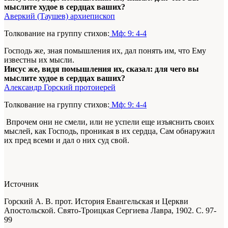
мыслите худое в сердцах ваших?
Аверкий (Таушев) архиепископ
Толкование на группу стихов:
Мф: 9: 4-4
Господь же, зная помышления их, дал понять им, что Ему
известны их мысли.
Иисус же, видя помышления их, сказал: для чего вы
мыслите худое в сердцах ваших?
Александр Горский протоиерей
Толкование на группу стихов:
Мф: 9: 4-4
Впрочем они не смели, или не успели еще изъяснить своих
мыслей, как Господь, проникая в их сердца, Сам обнаружил
их пред всеми и дал о них суд свой.
Источник
Горский А. В. прот. История Евангельская и Церкви
Апостольской. Свято-Троицкая Сергиева Лавра, 1902. С. 97-
99