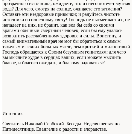
прозрачного источника, ожидаете, что из него потечет мутная
вода? Для чего, смотря на солнце, ожидаете его затмения?
Оставьте эти нездоровые привычки; и радуйтесь чистоте
источника и солнечному свету! Господь не высмеивает их, не
нападает на них, не бранит, как вел бы себя со своими
врагами обычный смертный человек, если бы ему удалось
возвратить расслабленному здоровье и силы. Воистину, и
самый внимательный врач не мог бы обратиться к самым
тяжелым из своих больных мягче, чем кроткий и милостивый
Господь обращается к Своим безумным гонителям: для чего
вы мыслите худое в сердцах ваших, если можете мыслить
благое, и благого ожидать, и благому радоваться?
Источник
Святитель Николай Сербский. Беседы. Неделя шестая по
Пятидесятнице. Евангелие о радости и злорадстве.