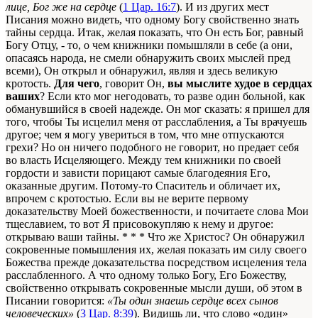
лице, Бог же на сердце
(
1 Цар. 16:7
). И из других мест
Писания можно видеть, что одному Богу свойственно знать
тайны сердца. Итак, желая показать, что Он есть Бог, равный
Богу Отцу, - то, о чем книжники помышляли в себе (а они,
опасаясь народа, не смели обнаружить своих мыслей пред
всеми), Он открыл и обнаружил, являя и здесь великую
кротость.
Для чего
, говорит Он,
вы мыслите худое в сердцах
ваших
? Если кто мог негодовать, то разве один больной, как
обманувшийся в своей надежде. Он мог сказать: я пришел для
того, чтобы Ты исцелил меня от расслабления, а Ты врачуешь
другое; чем я могу увериться в том, что мне отпускаются
грехи? Но он ничего подобного не говорит, но предает себя
во власть Исцеляющего. Между тем книжники по своей
гордости и зависти порицают самые благодеяния Его,
оказанные другим. Потому-то Спаситель и обличает их,
впрочем с кротостью. Если вы не верите первому
доказательству Моей божественности, и почитаете слова Мои
тщеславием, то вот Я присовокупляю к нему и другое:
открываю ваши тайны. * * * Что же Христос? Он обнаружил
сокровенные помышления их, желая показать им силу своего
Божества прежде доказательства посредством исцеления тела
расслабленного. А что одному только Богу, Его Божеству,
свойственно открывать сокровенные мысли души, об этом в
Писании говорится:
«Ты один знаешь сердце всех сынов
человеческих»
(
3 Цар. 8:39
). Видишь ли, что слово «один»