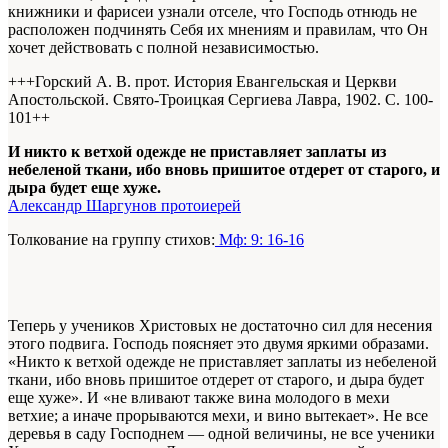
книжники и фарисеи узнали отселе, что Господь отнюдь не
расположен подчинять Себя их мнениям и правилам, что Он
хочет действовать с полной независимостью.
+++Горский А. В. прот. История Евангельская и Церкви
Апостольской. Свято-Троицкая Сергиева Лавра, 1902. С. 100-
101+
+
И никто к ветхой одежде не приставляет заплаты из
небеленой ткани, ибо вновь пришитое отдерет от старого, и
дыра будет еще хуже.
Александр Шаргунов протоиерей
Толкование на группу стихов:
Мф: 9: 16-16
Теперь у учеников Христовых не достаточно сил для несения
этого подвига. Господь поясняет это двумя яркими образами.
«Никто к ветхой одежде не приставляет заплаты из небеленой
ткани, ибо вновь пришитое отдерет от старого, и дыра будет
еще хуже». И «не вливают также вина молодого в мехи
ветхие; а иначе прорываются мехи, и вино вытекает». Не все
деревья в саду Господнем — одной величины, не все ученики