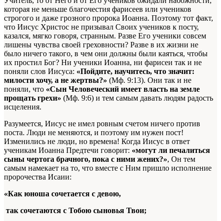
Учитель, то от Него и от Его учеников ожидали набожности,
которая не меньше благочестия фарисеев или учеников
строгого и даже грозного пророка Иоанна. Поэтому тот факт,
что Иисус Христос не призывал Своих учеников к посту,
казался, мягко говоря, странным. Разве Его ученики совсем
лишены чувства своей греховности? Разве в их жизни не
было ничего такого, в чем они должны были каяться, чтобы
их простил Бог? Ни ученики Иоанна, ни фарисеи так и не
поняли слов Иисуса:
«Пойдите, научитесь, что значит:
милости хочу, а не жертвы?»
(Мф. 9:13). Они так и не
поняли, что
«Сын Человеческий имеет власть на земле
прощать грехи»
(Мф. 9:6) и тем самым давать людям радость
исцеления.
Разумеется, Иисус не имел ровным счетом ничего против
поста. Люди не меняются, и поэтому им нужен пост!
Изменились не люди, но времена! Когда Иисус в ответ
ученикам Иоанна Предтечи говорит:
«могут ли печалиться
сыны чертога брачного, пока с ними жених?»
, Он тем
самым намекает на то, что вместе с Ним пришло исполнение
пророчества Исаии:
«Как юноша сочетается с девою,
так сочетаются с Тобою сыновья Твои;