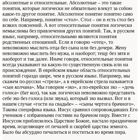
абсолютные и относительные. Абсолютные – это такие
понятия, которые логически не обязательно влекут за собою
какое-то другое понятие. Абсолютное понятие понятно само
по себе. Например, понятие «стол». Стол – он и есть стол без
всяких пояснений. А вот относительные понятия логически
немыслимы без привлечения других понятий. Так, в русском
языке, например, относительными являются понятия
родственных отношений. Если я говорю «отец», то
невозможно мыслить отца без сына или без дочери. Жену
невозможно мыслить без мужа, и наоборот; тещу без зятя и
наоборот и так далее. Иначе говоря, относительные понятия
всегда указывают на какую-то существенную связь или на
происхождение. В еврейском языке область относительных
понятий гораздо шире, чем в русском языке. Например, мы
скажем по-русски «стрела», а в еврейском стрела называется
«сын колчана». Мы говорим «эхо», а по-еврейски эхо – «дочь
голоса» (бат кол), так как логически невозможно представить
себе эхо без голоса (или звука), который эхо вызвал. Вот и в
нашем случае «гости на свадьбе» – «сыны чертога брачного».
Такова специфика языка. Иисус сравнил сопровождавших Его
учеников с избранными гостями на брачном пиру. Вместе с
Иисусом приблизилось Царствие Божие, настало праздничное
время, исцеляющее от печалей и скорбей царства земного.
Было бы абсурдно печалиться и поститься во время пира.