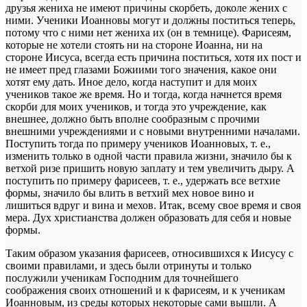
друзья жениха не имеют причины скорбеть, доколе жених с
ними. Ученики Иоанновы могут и должны поститься теперь,
потому что с ними нет жениха их (он в темнице). Фарисеям,
которые не хотели стоять ни на стороне Иоанна, ни на
стороне Иисуса, всегда есть причина поститься, хотя их пост и
не имеет пред глазами Божиими того значения, какое они
хотят ему дать. Иное дело, когда наступит и для моих
учеников такое же время. Но и тогда, когда начнется время
скорби для моих учеников, и тогда это учреждение, как
внешнее, должно быть вполне сообразным с прочими
внешними учреждениями и с новыми внутренними началами.
Поступить тогда по примеру учеников Иоанновых, т. е.,
изменить только в одной части правила жизни, значило бы к
ветхой ризе пришить новую заплату и тем увеличить дыру. А
поступить по примеру фарисеев, т. е., удержать все ветхие
формы, значило бы влить в ветхий мех новое вино и
лишиться вдруг и вина и мехов. Итак, всему свое время и своя
мера. Дух христианства должен образовать для себя и новые
формы.
Таким образом указания фарисеев, относившихся к Иисусу с
своими правилами, и здесь были отринуты и только
послужили ученикам Господним для точнейшего
соображения своих отношений и к фарисеям, и к ученикам
Иоанновым, из среды которых некоторые сами вышли. А