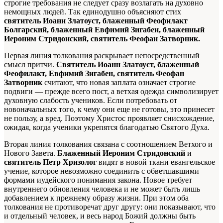
строгие требования не следует сразу возлагать на духовно
немощных людей. Так единодушно объясняют стих
святитель Иоанн Златоуст, блаженный Феофилакт
Болгарский, блаженный Евфимий Зигабен, блаженный
Иероним Стридонский, святитель Феофан Затворник.
Первая линия толкования раскрывает непосредственный
смысл притчи.
Святитель Иоанн Златоуст, блаженный
Феофилакт, Евфимий Зигабен, святитель Феофан
Затворник
считают, что новая заплата означает строгие
подвиги — прежде всего пост, а ветхая одежда символизирует
духовную слабость учеников. Если потребовать от
новоначальных того, к чему они еще не готовы, это принесет
не пользу, а вред. Поэтому Христос проявляет снисхождение,
ожидая, когда ученики укрепятся благодатью Святого Духа.
Вторая линия толкования связана с соотношением Ветхого и
Нового Завета.
Блаженный Иероним Стридонский
и
святитель Петр Хризолог
видят в новой ткани евангельское
учение, которое невозможно соединить с обветшавшими
формами иудейского понимания закона. Новое требует
внутреннего обновления человека и не может быть лишь
добавлением к прежнему образу жизни. При этом оба
толкования не противоречат друг другу: они показывают, что
и отдельный человек, и весь народ Божий должны быть