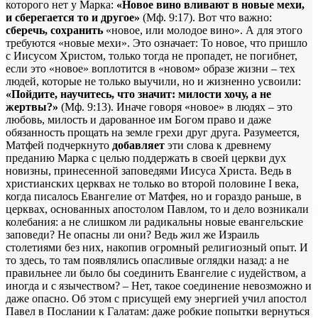
которого нет у Марка:
«Новое вино вливают в новые мехи,
и сберегается то и другое»
(Мф. 9:17). Вот что важно:
сберечь, сохранить
«новое, или молодое вино». А для этого
требуются «новые мехи». Это означает: То новое, что пришло
с Иисусом Христом, только тогда не пропадет, не погибнет,
если это «новое» воплотится в «новом» образе жизни – тех
людей, которые не только выучили, но и жизненно усвоили:
«Пойдите, научитесь, что значит: милости хочу, а не
жертвы?»
(Мф. 9:13). Иначе говоря «новое» в людях – это
любовь, милость и дарованное им Богом право и даже
обязанность прощать на земле грехи друг друга. Разумеется,
Матфей подчеркнуто
добавляет
эти слова к древнему
преданию Марка с целью поддержать в своей церкви дух
новизны, принесенной заповедями Иисуса Христа. Ведь в
христианских церквах не только во второй половине I века,
когда писалось Евангелие от Матфея, но и гораздо раньше, в
церквах, основанных апостолом Павлом, то и дело возникали
колебания: а не слишком ли радикальны новые евангельские
заповеди? Не опасны ли они? Ведь жил же Израиль
столетиями без них, накопив огромный религиозный опыт. И
то здесь, то там появлялись опасливые оглядки назад: а не
правильнее ли было бы соединить Евангелие с иудейством, а
иногда и с язычеством? – Нет, такое соединение невозможно и
даже опасно. Об этом с присущей ему энергией учил апостол
Павел в Послании к Галатам: даже робкие попытки вернуться