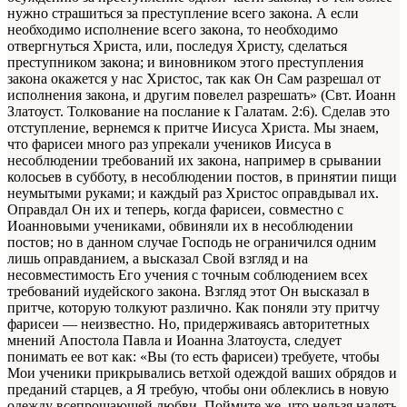
нужно страшиться за преступление всего закона. А если
необходимо исполнение всего закона, то необходимо
отвергнуться Христа, или, последуя Христу, сделаться
преступником закона; и виновником этого преступления
закона окажется у нас Христос, так как Он Сам разрешал от
исполнения закона, и другим повелел разрешать» (Свт. Иоанн
Златоуст. Толкование на послание к Галатам. 2:6). Сделав это
отступление, вернемся к притче Иисуса Христа. Мы знаем,
что фарисеи много раз упрекали учеников Иисуса в
несоблюдении требований их закона, например в срывании
колосьев в субботу, в несоблюдении постов, в принятии пищи
неумытыми руками; и каждый раз Христос оправдывал их.
Оправдал Он их и теперь, когда фарисеи, совместно с
Иоанновыми учениками, обвиняли их в несоблюдении
постов; но в данном случае Господь не ограничился одним
лишь оправданием, а высказал Свой взгляд и на
несовместимость Его учения с точным соблюдением всех
требований иудейского закона. Взгляд этот Он высказал в
притче, которую толкуют различно. Как поняли эту притчу
фарисеи — неизвестно. Но, придерживаясь авторитетных
мнений Апостола Павла и Иоанна Златоуста, следует
понимать ее вот как: «Вы (то есть фарисеи) требуете, чтобы
Мои ученики прикрывались ветхой одеждой ваших обрядов и
преданий старцев, а Я требую, чтобы они облеклись в новую
одежду всепрощающей любви. Поймите же, что нельзя надеть