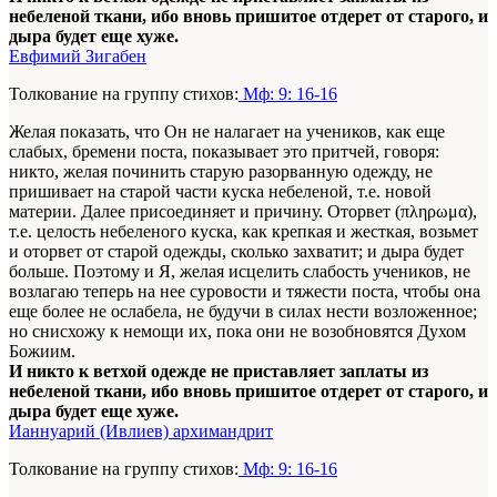
небеленой ткани, ибо вновь пришитое отдерет от старого, и
дыра будет еще хуже.
Евфимий Зигабен
Толкование на группу стихов:
Мф: 9: 16-16
Желая показать, что Он не налагает на учеников, как еще
слабых, бремени поста, показывает это притчей, говоря:
никто, желая починить старую разорванную одежду, не
пришивает на старой части куска небеленой, т.е. новой
материи. Далее присоединяет и причину. Оторвет (πληρωμα),
т.е. целость небеленого куска, как крепкая и жесткая, возьмет
и оторвет от старой одежды, сколько захватит; и дыра будет
больше. Поэтому и Я, желая исцелить слабость учеников, не
возлагаю теперь на нее суровости и тяжести поста, чтобы она
еще более не ослабела, не будучи в силах нести возложенное;
но снисхожу к немощи их, пока они не возобновятся Духом
Божиим.
И никто к ветхой одежде не приставляет заплаты из
небеленой ткани, ибо вновь пришитое отдерет от старого, и
дыра будет еще хуже.
Ианнуарий (Ивлиев) архимандрит
Толкование на группу стихов:
Мф: 9: 16-16