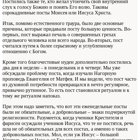
Постились также те, кто желал утончить свой внутренний
слух к голосу Божию и понять Его волю. Таковы
сорокадневные посты Моисея или Иисуса Христа.
Итак, помимо естественного траура, было две основные
причины, которые придавали посту большую ценность. Во-
первых, пост выражал печаль о совершенных грехах
отдельного человека или всего народа. Во-вторых, пост
считался путем к более серьезному и углубленному
отношению с Богом.
Кроме того благочестивые иудеи дополнительно постились
два дня в неделю – в понедельник и в четверг. Мы уже
обсуждали проблему поста, когда изучали Нагорную
проповедь Евангелия от Матфея. И мы видели, что пост часто
из духовной потребности превращался в нечто регулярное,
привычно рутинное. То есть пост становился ритуалом и к
тому же ритуалом напоказ.
При этом надо заметить, что вот эти еженедельные посты
были не обязательные, а добровольные – знаки подчеркнутой
религиозности. Разумеется, когда ученики Крестителя и
фарисеи осуждали учеников Иисуса, что те не постятся, речь
шла не об обязательных для всех постах, а именно о таких
добровольных постах. Мол, если уж Иисус – большой