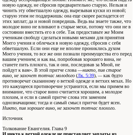
новую одежду, не сбросив предварительно старую. Нельзя и
чинить эту обветшалую одежду, вырезывая куски из новой;
старую этим не поддержишь: она еще скорее распадется от
этих заплат; да и новой повредишь. Ведь вы знаете также, что
молодое вино не вливают в старые мехи, потому что они не в
состоянии вместить его в себе. Так предоставьте же Моим
ученикам свободу сделаться новыми мехами для принятия
Моего учения и облечься в новую одежду, сбросив с себя
обветшалую. Если они еще не вполне прониклись духом
Моего учения, то все же они познали преимущества его перед
вашим учением; и как вы, попробовав хорошего вина, не
станете пить плохого, так и они, последовав за Мной, не
пойдут к вам». В этой притче слова —
никто, пив старое
вино, не захочет тотчас молодого
(
Лк. 5:39
),
—
как будто
противоречат сказанному о ветхой одежде и ветхих мехах. Но
это кажущееся противоречие устранится, если мы примем во
внимание, что старое вино считается хорошим, а молодое
плохим, и если в самой притче слова эти заменим
однозначащими; тогда и самый смысл притчи будет ясен.
Никто, пив хорошее вино, не захочет тотчас плохого.
Источник
Толкование Евангелия. Глава 9
И никто к ветхой одежде не приставляет заплаты из