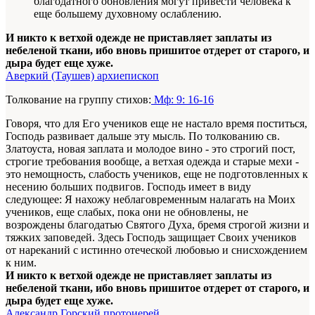
благодатного обновления могут привести человека к
еще большему духовному ослаблению.
И никто к ветхой одежде не приставляет заплаты из
небеленой ткани, ибо вновь пришитое отдерет от старого, и
дыра будет еще хуже.
Аверкий (Таушев) архиепископ
Толкование на группу стихов:
Мф: 9: 16-16
Говоря, что для Его учеников еще не настало время поститься,
Господь развивает дальше эту мысль. По толкованию св.
Златоуста, новая заплата и молодое вино - это строгий пост,
строгие требования вообще, а ветхая одежда и старые мехи -
это немощность, слабость учеников, еще не подготовленных к
несению больших подвигов. Господь имеет в виду
следующее: Я нахожу неблаговременным налагать на Моих
учеников, еще слабых, пока они не обновлены, не
возрождены благодатью Святого Духа, бремя строгой жизни и
тяжких заповедей. Здесь Господь защищает Своих учеников
от нареканий с истинно отеческой любовью и снисхождением
к ним.
И никто к ветхой одежде не приставляет заплаты из
небеленой ткани, ибо вновь пришитое отдерет от старого, и
дыра будет еще хуже.
Александр Горский протоиерей