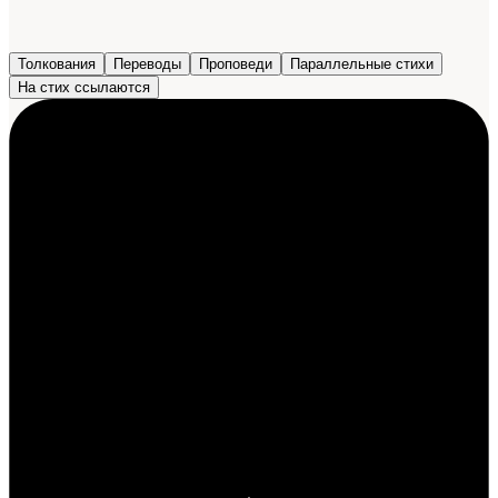
Толкования
Переводы
Проповеди
Параллельные стихи
На стих ссылаются