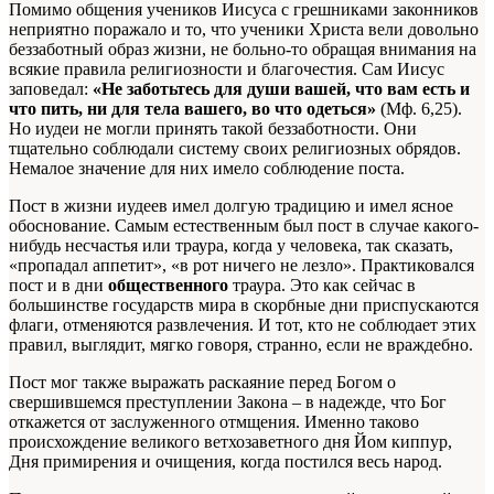
Помимо общения учеников Иисуса с грешниками законников
неприятно поражало и то, что ученики Христа вели довольно
беззаботный образ жизни, не больно-то обращая внимания на
всякие правила религиозности и благочестия. Сам Иисус
заповедал:
«Не заботьтесь для души вашей, что вам есть и
что пить, ни для тела вашего, во что одеться»
(Мф. 6,25).
Но иудеи не могли принять такой беззаботности. Они
тщательно соблюдали систему своих религиозных обрядов.
Немалое значение для них имело соблюдение поста.
Пост в жизни иудеев имел долгую традицию и имел ясное
обоснование. Самым естественным был пост в случае какого-
нибудь несчастья или траура, когда у человека, так сказать,
«пропадал аппетит», «в рот ничего не лезло». Практиковался
пост и в дни
общественного
траура. Это как сейчас в
большинстве государств мира в скорбные дни приспускаются
флаги, отменяются развлечения. И тот, кто не соблюдает этих
правил, выглядит, мягко говоря, странно, если не враждебно.
Пост мог также выражать раскаяние перед Богом о
свершившемся преступлении Закона – в надежде, что Бог
откажется от заслуженного отмщения. Именно таково
происхождение великого ветхозаветного дня Йом киппур,
Дня примирения и очищения, когда постился весь народ.