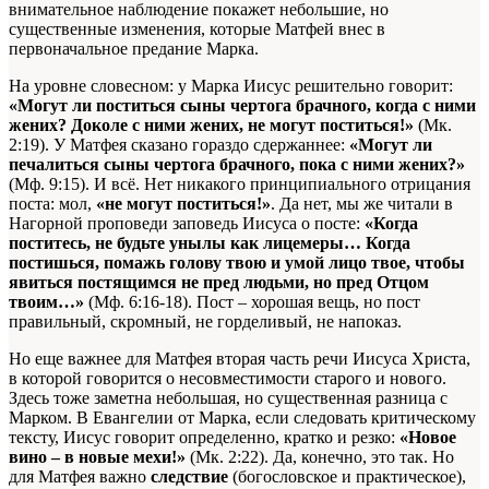
внимательное наблюдение покажет небольшие, но
существенные изменения, которые Матфей внес в
первоначальное предание Марка.
На уровне словесном: у Марка Иисус решительно говорит:
«Могут ли поститься сыны чертога брачного, когда с ними
жених? Доколе с ними жених, не могут поститься!»
(Мк.
2:19). У Матфея сказано гораздо сдержаннее:
«Могут ли
печалиться сыны чертога брачного, пока с ними жених?»
(Мф. 9:15). И всё. Нет никакого принципиального отрицания
поста: мол,
«не могут поститься!»
. Да нет, мы же читали в
Нагорной проповеди заповедь Иисуса о посте:
«Когда
поститесь, не будьте унылы как лицемеры… Когда
постишься, помажь голову твою и умой лицо твое, чтобы
явиться постящимся не пред людьми, но пред Отцом
твоим…»
(Мф. 6:16-18). Пост – хорошая вещь, но пост
правильный, скромный, не горделивый, не напоказ.
Но еще важнее для Матфея вторая часть речи Иисуса Христа,
в которой говорится о несовместимости старого и нового.
Здесь тоже заметна небольшая, но существенная разница с
Марком. В Евангелии от Марка, если следовать критическому
тексту, Иисус говорит определенно, кратко и резко:
«Новое
вино – в новые мехи!»
(Мк. 2:22). Да, конечно, это так. Но
для Матфея важно
следствие
(богословское и практическое),