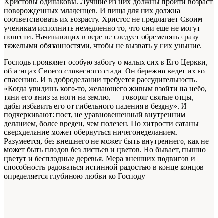
Христовы одинаковы. Лучшие из них должны пройти возраст
новорожденных младенцев. И пища для них должна
соответствовать их возрасту. Христос не предлагает Своим
ученикам исполнить немедленно то, что они еще не могут
понести. Начинающих в вере не следует обременять сразу
тяжелыми обязанностями, чтобы не вызвать у них уныние.
Господь проявляет особую заботу о малых сих в Его Церкви,
об агнцах Своего словесного стада. Он бережно ведет их ко
спасению. И в доброделании требуется рассудительность.
«Когда увидишь кого-то, желающего живым взойти на небо,
тяни его вниз за ноги на землю, — говорят святые отцы, —
дабы избавить его от гибельного падения в бездну». И
подчеркивают: пост, не уравновешенный внутренним
деланием, более вреден, чем полезен. По хитрости сатаны
сверхделание может обернуться ничегонеделанием.
Разумеется, без внешнего не может быть внутреннего, как не
может быть плодов без листьев и цветов. Но бывает, пышно
цветут и бесплодные деревья. Мера внешних подвигов и
способность радоваться истинной радостью в конце концов
определяется глубиною любви ко Господу.