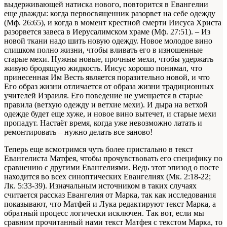
выдерживающей натиска нового, повторится в Евангелии
еще дважды: когда первосвященник разорвет на себе одежду
(Мф. 26:65), и когда в момент крестной смерти Иисуса Христа
разорвется завеса в Иерусалимском храме (Мф. 27:51). – Из
новой ткани надо шить новую одежду. Новое молодое вино
слишком полно жизни, чтобы вливать его в изношенные
старые мехи. Нужны новые, прочные мехи, чтобы удержать
живую бродящую жидкость. Иисус хорошо понимал, что
принесенная Им Весть является поразительно новой, и что
Его образ жизни отличается от образа жизни традиционных
учителей Израиля. Его поведение не умещается в старые
правила (ветхую одежду и ветхие мехи). И дыра на ветхой
одежде будет еще хуже, и новое вино вытечет, и старые мехи
пропадут. Настаёт время, когда уже невозможно латать и
ремонтировать – нужно делать все заново!
Теперь еще всмотримся чуть более пристально в текст
Евангелиста Матфея, чтобы прочувствовать его специфику по
сравнению с другими Евангелиями. Ведь этот эпизод о посте
находится во всех синоптических Евангелиях (Мк. 2:18-22;
Лк. 5:33-39). Изначальным источником в таких случаях
считается рассказ Евангелия от Марка, так как исследования
показывают, что Матфей и Лука редактируют текст Марка, а
обратный процесс логически исключен. Так вот, если мы
сравним прочитанный нами текст Матфея с текстом Марка, то