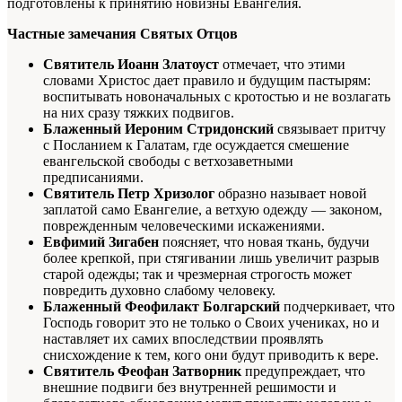
подготовлены к принятию новизны Евангелия.
Частные замечания Святых Отцов
Святитель Иоанн Златоуст
отмечает, что этими
словами Христос дает правило и будущим пастырям:
воспитывать новоначальных с кротостью и не возлагать
на них сразу тяжких подвигов.
Блаженный Иероним Стридонский
связывает притчу
с Посланием к Галатам, где осуждается смешение
евангельской свободы с ветхозаветными
предписаниями.
Святитель Петр Хризолог
образно называет новой
заплатой само Евангелие, а ветхую одежду — законом,
поврежденным человеческими искажениями.
Евфимий Зигабен
поясняет, что новая ткань, будучи
более крепкой, при стягивании лишь увеличит разрыв
старой одежды; так и чрезмерная строгость может
повредить духовно слабому человеку.
Блаженный Феофилакт Болгарский
подчеркивает, что
Господь говорит это не только о Своих учениках, но и
наставляет их самих впоследствии проявлять
снисхождение к тем, кого они будут приводить к вере.
Святитель Феофан Затворник
предупреждает, что
внешние подвиги без внутренней решимости и