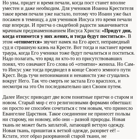
Но увы, придет и время печали, когда пост станет вполне
уместен и даже необходим. Для учеников Иоанна Крестителя
такое время печали уже настало, потому что Иоанн уже был
посажен в темницу, а для учеников Иисуса это время печали
еще впереди. И притча о свадебной радости заканчивается
мрачным предзнаменованием Иисуса Христа:
«Придут дни,
когда отнимется у них жених, и тогда будут поститься»
. В
этом
«отнимется»
звучит намек на Его арест, неправедный
суд и страшную казнь на Кресте. Вот тогда и настанет время
траура, когда Его ученики тоже будут печалиться и поститься.
Надо полагать, что вряд ли кто-то из присутствовавших
понял, что означают Его слова об «отнятии» жениха. Но Сам-
то Иисус уже тогда предвидел в конце Своего земного пути
Крест. Ведь тучи непонимания и ненависти уже сгущались
вокруг Него. Так что смерть не застала Его врасплох, и
несмотря на это Он последовательно шел Своим путем.
Далее Иисус приводит две всем понятные притчи о старом и
новом. Старый мир с его религиозными формами обветшал:
он просто не способен сочетаться с тем новым, что принесло
Евангелие Царствия. Такое соединение не принесет пользы
ни старому, ни новому, ибо они – разной природы. Новая
ткань не может быть заплатой, латающей ветхую одежду.
Новая ткань, пришитая к ветхой одежде, разорвет её! –
Кстати, этот образ разорванной старой ткани, не