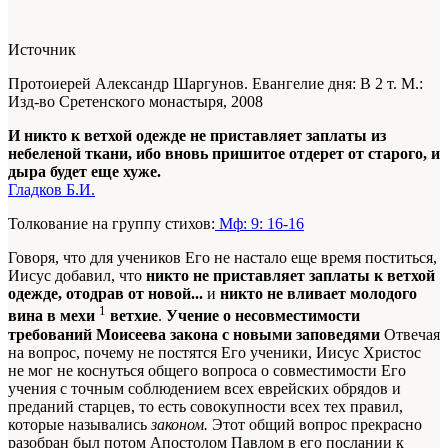
Источник
Протоиерей Александр Шаргунов. Евангелие дня: В 2 т. М.:
Изд-во Сретенского монастыря, 2008
И никто к ветхой одежде не приставляет заплаты из
небеленой ткани, ибо вновь пришитое отдерет от старого, и
дыра будет еще хуже.
Гладков Б.И.
Толкование на группу стихов:
Мф: 9: 16-16
Говоря, что для учеников Его не настало еще время поститься,
Иисус добавил, что
никто не приставляет заплаты к ветхой
одежде, отодрав от новой...
и
никто не вливает молодого
1
вина в мехи
ветхие
.
Учение о несовместимости
требований Моисеева закона с новыми заповедями
Отвечая
на вопрос, почему не постятся Его ученики, Иисус Христос
не мог не коснуться общего вопроса о совместимости Его
учения с точным соблюдением всех еврейских обрядов и
преданий старцев, то есть совокупности всех тех правил,
которые назывались
законом.
Этот общий вопрос прекрасно
разобран был потом Апостолом Павлом в его послании к