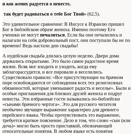
и
как
жених радуется о невесте,
так будет радоваться о тебе Бог Твой»
(62,5).
Это удивительное сравнение: В Иисусе к Израилю пришел
Бог в библейском образе жениха. Именно поэтому Его
ученики не могут
печалиться
. Если бы они печалились и
налагали на себя добровольный пост, они поступали бы не по
времени! Ведь настали дни свадьбы!
А иудейская свадьба длилась целую неделю. Двери дома
держались открытыми. Это было самое радостное время
жизни. Всяк мог входить и уходить, когда ему
заблагорассудится, и все пировали и веселились.
Существовало правило: «Все присутствующие на брачном
пире освобождаются от соблюдения всех тех религиозных
обязанностей, которые уменьшают радость и веселье». Были и
особые приглашения для близких друзей жениха и подруг
невесты. Эти избранные гости назывались по-библейски
«сынами брачного чертога». Это для русского читателя
необычно звучащее выражение характерно для древнего
еврейского языка. Чтобы прочувствовать это выражение,
требуется краткое пояснение. Дело в том, что слово «сын (или
дочь)» могло быть просто приставкой, обозначающей
относительные понятия. В любом языке есть понятия