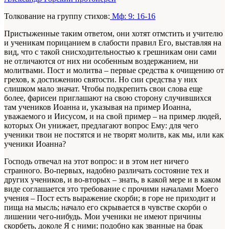
Толкование на группу стихов:
Мф: 9: 16-16
Пристыженные таким ответом, они хотят отмстить и учителю
и ученикам порицанием в слабости правил Его, выставляя на
вид, что с такой снисходительностью к грешникам они сами
не отличаются от них ни особенным воздержанием, ни
молитвами. Пост и молитва – первые средства к очищению от
грехов, к достижению святости. Но сии средства у них
слишком мало значат. Чтобы подкрепить свои слова еще
более, фарисеи приглашают на свою сторону случившихся
там учеников Иоанна и, указывая на пример Иоанна,
уважаемого и Иисусом, и на свой пример – на пример людей,
которых Он унижает, предлагают вопрос Ему: для чего
ученики твои не постятся и не творят молитв, как мы, или как
ученики Иоанна?
Господь отвечал на этот вопрос: и в этом нет ничего
странного. Во-первых, надобно различать состояние тех и
других учеников, и во-вторых – знать, в какой мере и в каком
виде соглашается это требование с прочими началами Моего
учения – Пост есть выражение скорби; в горе не приходит и
пища на мысль; начало его скрывается в чувстве скорби о
лишении чего-нибудь. Мои ученики не имеют причины
скорбеть, доколе Я с ними; подобно как званные на брак