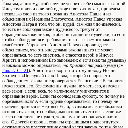
Галатам, а потому, чтобы лучше усвоить себе смысл сказанной
Иисусом притчи о ветхой одежде и ветхих мехах, приведем
несколько слов из этого послания Апостола Павла и из
объяснения их Иоанном Златоустом. Апостол Павел упрекал
Апостола Петра в том, что он, иудей, сам живя по-язычески,
то есть не соблюдая закона иудейского, требует от
обращенных язычников, чтобы они жили по-иудейски, то есть
чтобы соблюдали все требования так называемого закона
иудейского. Упрек этот Апостол Павел сопровождает
объяснением, что отныне делами закона никто не может
оправдаться, то есть спастись, а спасется верой в Иисуса
Христа и исполнением Его заповедей;
а если
(как ты думаешь)
и
законом
можно оправдаться,
то Христос напрасно умер
(см.
Гал. 2:16—21
). А вот что говорит по этому поводу Иоанн
Златоуст: «Послушай слов Павла, который говорит, что
соблюдением закона ниспровергается Евангелие... Если опять
нужен закон, то, без сомнения, нужна не часть его, а нужен
весь закон; а если весь, то мало-помалу уничтожится и
оправдание верой. Если ты соблюдаешь субботу, то почему не
обрезываешься? А если будешь обрезываться; то почему не
станешь приносить жертвы? Если, в самом деле, необходимо
исполнять закон, то необходимо исполнять его весь; если же
всего исполнять не нужно, то не нужно исполнять и части
его. С другой стороны, если ты страшишься подвергнуться
осуждению за преступление одной части закона, то тем более