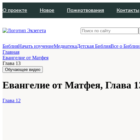
О проекте
Новое
Пожертвования
Контакты
Библия
Начать изучение
Медиатека
Детская Библия
Все о Библии
Главная
Евангелие от Матфея
Глава 13
Обучающее видео
Евангелие от Матфея, Глава 1
Глава 12