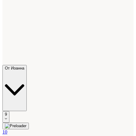
От Иоанна
9
10