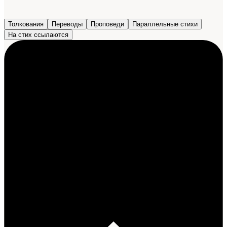
Толкования
Переводы
Проповеди
Параллельные стихи
На стих ссылаются