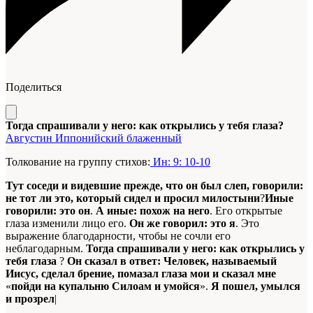
Поделиться
Тогда спрашивали у него: как открылись у тебя глаза?
Августин Иппонийский блаженный
Толкование на группу стихов:
Ин: 9: 10-10
Тут соседи и видевшие прежде, что он был слеп, говорили:
не тот ли это, который сидел и просил милостыни
?
Иные
говорили: это он
.
А иные: похож на него
. Его открытые
глаза изменили лицо его.
Он же говорил: это я
. Это
выражение благодарности, чтобы не сочли его
неблагодарным.
Тогда спрашивали у него: как открылись у
тебя глаза
?
Он сказал в ответ: Человек, называемый
Иисус, сделал брение, помазал глаза мои и сказал мне
«
пойди на купальню Силоам и умойся
».
Я пошел, умылся
и прозрел
|