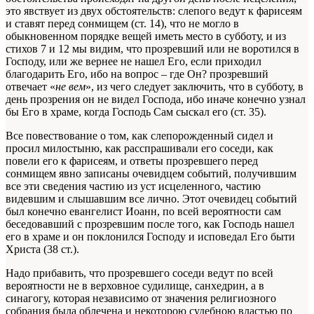
это явствует из двух обстоятельств: слепого ведут к фарисеям
и ставят перед сонмищем (ст. 14), что не могло в
обыкновенном порядке вещей иметь место в субботу, и из
стихов 7 и 12 мы видим, что прозревший или не воротился в
Господу, или же вернее не нашел Его, если приходил
благодарить Его, ибо на вопрос – где Он? прозревший
отвечает «
не вем
», из чего следует заключить, что в субботу, в
день прозрения он не видел Господа, ибо иначе конечно узнал
бы Его в храме, когда Господь Сам сыскал его (ст. 35).
Все повествование о том, как слепорожденный сидел и
просил милостыню, как расспрашивали его соседи, как
повели его к фарисеям, и ответы прозревшего перед
сонмищем явно записаны очевидцем событий, получившим
все эти сведения частию из уст исцеленного, частию
видевшим и слышавшим все лично. Этот очевидец событий
был конечно евангелист Иоанн, по всей вероятности сам
беседовавший с прозревшим после того, как Господь нашел
его в храме и он поклонился Господу и исповедал Его быти
Христа (38 ст.).
Надо прибавить, что прозревшего соседи ведут по всей
вероятности не в верховное судилище, санхедрин, а в
синагогу, которая независимо от значения религиозного
собрания была облечена и некоторою судебною властью по