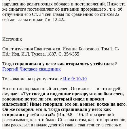
нарушению религиозных обрядов и постановлений. Ниже эта
же синагога постановляет об изгнании прозревшего , т. е. об
отлучении его
Ст. 34 сей главы по сравнению со стихом 22
сей же главы и ниже Ин. 12:42.
.
Источник
Опыт изучения Евангелия св. Иоанна Богослова. Том 1. С-
Пб.: Изд. И.Л. Тузова, 1887. С. 354-355
Тогда спрашивали у него: как открылись у тебя глаза?
Георгий Чистяков священник
Толкование на группу стихов:
Ин: 9: 10-10
Но вот слепорожденный исцелен. Он видит — и это людей
смущает.
«Тут соседи и видевшие прежде, что он был слеп,
говорили: не тот ли это, который сидел и просил
милостыни? Иные говорили: это он, а иные: похож на него.
Он же говорил: это я. Тогда спрашивали у него: как
открылись у тебя глаза?»
(Ин. 9:8—10). И прозревший
рассказывает, как это было. Сначала о том, как это произошло,
нам рассказал в начале девятой главы евангелист, а теперь о