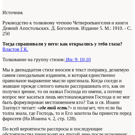
Источник
Руководство к толковому чтению Четвероевангелия и книги
Деяний Апостольских. Д. Боголепов. Издание 5. М.: 1910. - С.
250
Тогда спрашивали у него: как открылись у тебя глаза?
Властов Г.К.
Толкование на группу стихов:
Ин: 9: 10-10
Мы в двенадцатом стихе вносим в текст поправку, делаемую
самим синодальным изданием, и которая единственно
правильное выражение мысли оригинала. Когда соседи и
знавшие прежде слепого начали расспрашивать его, как он
получил зрение, то он назвал Господа по имени, а потому
вопрос мог касаться лишь местонахождения Господа и не мог
быть формулирован местоимением кто?
Так и св. Иоанн
Златоуст читает: «
где той есть
?
» и полагает, что если бы
толпа знала, где Господь, то и Его захотела бы привести перед
фарисеев (На Иоанна ч. 2, стр. 128).
По всей вероятности расспросы и последующие
обстоятельства происходят на другой день после исцеления;