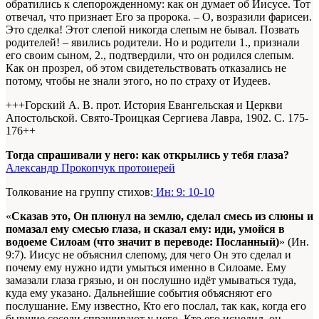
обратились к слепорожденному: как он думает об Иисусе. Тот
отвечал, что признает Его за пророка. – О, возразили фарисеи.
Это сделка! Этот слепой никогда слепым не бывал. Позвать
родителей! – явились родители. Но и родители 1., признали
его своим сыном, 2., подтвердили, что он родился слепым.
Как он прозрел, об этом свидетельствовать отказались не
потому, чтобы не знали этого, но по страху от Иудеев.
+++Горский А. В. прот. История Евангельская и Церкви
Апостольской. Свято-Троицкая Сергиева Лавра, 1902. С. 175-
176+
+
Тогда спрашивали у него: как открылись у тебя глаза?
Александр Прокопчук протоиерей
Толкование на группу стихов:
Ин: 9: 10-10
«
Сказав это, Он плюнул на землю, сделал смесь из слюны и
помазал ему смесью глаза, и сказал ему: иди, умойся в
водоеме Силоам (что значит в переводе: Посланный)
» (Ин.
9:7). Иисус не объяснил слепому, для чего Он это сделал и
почему ему нужно идти умыться именно в Силоаме. Ему
замазали глаза грязью, и он послушно идёт умываться туда,
куда ему указано. Дальнейшие события объясняют его
послушание. Ему известно, Кто его послал, так как, когда его
бывшие соседи спрашивают у него, Кто его исцелил, он