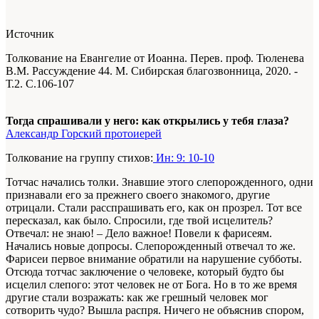
Источник
Толкование на Евангелие от Иоанна. Перев. проф. Тюленева
В.М. Рассуждение 44. М. Сибирская благозвонница, 2020. -
Т.2. С.106-107
Тогда спрашивали у него: как открылись у тебя глаза?
Александр Горский протоиерей
Толкование на группу стихов:
Ин: 9: 10-10
Тотчас начались толки. Знавшие этого слепорожденного, одни
признавали его за прежнего своего знакомого, другие
отрицали. Стали расспрашивать его, как он прозрел. Тот все
пересказал, как было. Спросили, где твой исцелитель?
Отвечал: не знаю! – Дело важное! Повели к фарисеям.
Начались новые допросы. Слепорожденный отвечал то же.
Фарисеи первое внимание обратили на нарушение субботы.
Отсюда тотчас заключение о человеке, который будто бы
исцелил слепого: этот человек не от Бога. Но в то же время
другие стали возражать: как же грешный человек мог
сотворить чудо? Вышла распря. Ничего не объяснив спором,