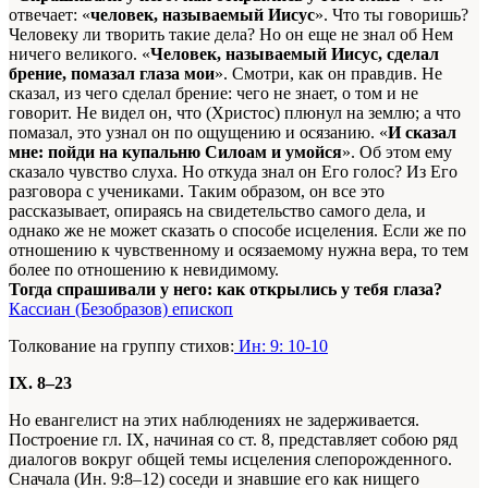
отвечает: «
человек, называемый Иисус
». Что ты говоришь?
Человеку ли творить такие дела? Но он еще не знал об Нем
ничего великого. «
Человек, называемый Иисус, сделал
брение, помазал глаза мои
». Смотри, как он правдив. Не
сказал, из чего сделал брение: чего не знает, о том и не
говорит. Не видел он, что (Христос) плюнул на землю; а что
помазал, это узнал он по ощущению и осязанию. «
И сказал
мне: пойди на купальню Силоам и умойся
». Об этом ему
сказало чувство слуха. Но откуда знал он Его голос? Из Его
разговора с учениками. Таким образом, он все это
рассказывает, опираясь на свидетельство самого дела, и
однако же не может сказать о способе исцеления. Если же по
отношению к чувственному и осязаемому нужна вера, то тем
более по отношению к невидимому.
Тогда спрашивали у него: как открылись у тебя глаза?
Кассиан (Безобразов) епископ
Толкование на группу стихов:
Ин: 9: 10-10
IX. 8–23
Но евангелист на этих наблюдениях не задерживается.
Построение гл. IX, начиная со ст. 8, представляет собою ряд
диалогов вокруг общей темы исцеления слепорожденного.
Сначала (Ин. 9:8–12) соседи и знавшие его как нищего