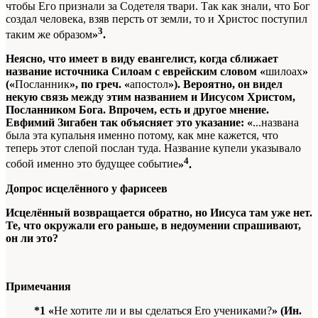
чтобы Его признали за Содетеля твари. Так как знали, что Бог
создал человека, взяв персть от земли, то и Христос поступил
3
таким же образом
»
.
Неясно, что имеет в виду евангелист, когда сближает
название источника Силоам с еврейским словом «
шилоах
»
(«
Посланник
», по греч. «
апостол
»). Вероятно, он видел
некую связь между этим названием и Иисусом Христом,
Посланником Бога. Впрочем, есть и другое мнение.
Евфимий Зигабен так объясняет это указание: «
...названа
была эта купальня именно потому, как мне кажется, что
теперь этот слепой послан туда. Название купели указывало
4
собой именно это будущее событие
»
.
Допрос исцелённого у фарисеев
Исцелённый возвращается обратно, но Иисуса там уже нет.
Те, что окружали его раньше, в недоумении спрашивают,
он ли это?
Примечания
*1 «
Не хотите ли и вы сделаться Ero учениками?
» (Ин.