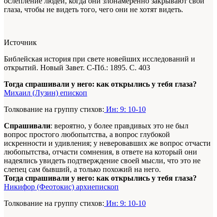
ослепление людей, когда они злонамеренно закрывают свои
глаза, чтобы не видеть того, чего они не хотят видеть.
Источник
Библейская история при свете новейших исследований и
открытий. Новый Завет. С-Пб.: 1895. С. 403
Тогда спрашивали у него: как открылись у тебя глаза?
Михаил (Лузин) епископ
Толкование на группу стихов:
Ин: 9: 10-10
Спрашивали
: вероятно, у более правдивых это не был
вопрос простого любопытства, а вопрос глубокой
искренности и удивления; у неверовавших же вопрос отчасти
любопытства, отчасти сомнения, в ответе на который они
надеялись увидеть подтверждение своей мысли, что это не
слепец сам бывший, а только похожий на него.
Тогда спрашивали у него: как открылись у тебя глаза?
Никифор (Феотокис) архиепископ
Толкование на группу стихов:
Ин: 9: 10-10