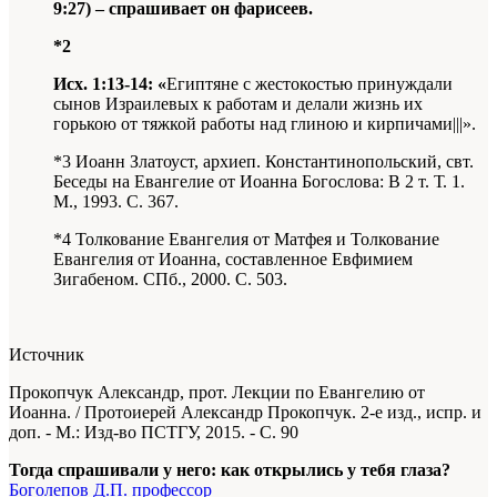
9:27) – спрашивает он фарисеев.
*2
Исх. 1:13-14: «
Египтяне с жестокостью принуждали
сынов Израилевых к работам и делали жизнь их
горькою от тяжкой работы над глиною и кирпичами|||».
*3 Иоанн Златоуст, архиеп. Константинопольский, свт.
Беседы на Евангелие от Иоанна Богослова: В 2 т. Т. 1.
М., 1993. С. 367.
*4 Толкование Евангелия от Матфея и Толкование
Евангелия от Иоанна, составленное Евфимием
Зигабеном. СПб., 2000. С. 503.
Источник
Прокопчук Александр, прот. Лекции по Евангелию от
Иоанна. / Протоиерей Александр Прокопчук. 2-е изд., испр. и
доп. - М.: Изд-во ПСТГУ, 2015. - С. 90
Тогда спрашивали у него: как открылись у тебя глаза?
Боголепов Д.П. профессор