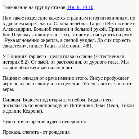
Толкование на группу стихов:
Ин: 9: 10-10
Нам такое исцеление кажется странным и негигиеничным, но
в древнем мире - часто. Слюна целебна. Тацит о Веспасиане в
Александрии. Больной глазами и больной рукой. Привел их
Бог. Первому - плюнуть в глаза, второму - наступить на руку.
«Рука мгновенно окрепла, а слепой увидел. До сих пор есть
свидетели», пишет Тацит в Истории. 4:81.
У Плиния Старшего - целая глава о слюне (Естественная
история 8:2). От змей, от растяжения, от дурного глаза. Мы
кладем обожженный палец в рот.
Пациент ожидал от врача именно этого. Иисус пробуждает
веру не в свою слюну, а в исцеление. Успех зависит часто от
веры.
Силоам
. Водоем под открытым небом. Вода в него
посылалась по водопроводу из Источника Девы (1еон, Тихон
в долине Кедрона).
Чудо с точки зрения иудеев невероятно.
Проказа, слепота - от рождения.