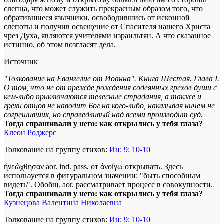
слепца, что может служить прекрасным образом того, что
обратившиеся язычники, освободившись от исконной
слепоты и получив освещение от Спасителя нашего Христа
чрез Духа, являются учителями израильтян. А что сказанное
истинно, об этом возгласят дела.
Источник
"Толкование на Евангелие от Иоанна". Книга Шестая. Глава I.
О том, что не от прежде рождения содеянных грехов души с
кем-либо приключаются телесные страдания, а также и
грехи отцов не наводит Бог на кого-либо, наказывая ничем не
согрешивших, но справедливый над всеми производит суд.
Тогда спрашивали у него: как открылись у тебя глаза?
Клеон Роджерс
Толкование на группу стихов:
Ин: 9: 10-10
ήνεώχθησαν aor. ind. pass, от άνοίγω открывать. Здесь
используется в фигуральном значении: "быть способным
видеть". Обобщ. aor. рассматривает процесс в совокупности.
Тогда спрашивали у него: как открылись у тебя глаза?
Кузнецова Валентина Николаевна
Толкование на группу стихов:
Ин: 9: 10-10