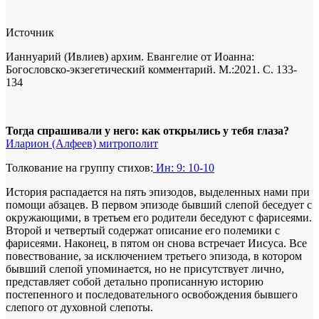
Источник
Ианнуарий (Ивлиев) архим. Евангелие от Иоанна:
Богословско-экзегетический комментарий. М.:2021. С. 133-
134
Тогда спрашивали у него: как открылись у тебя глаза?
Иларион (Алфеев) митрополит
Толкование на группу стихов:
Ин: 9: 10-10
История распадается на пять эпизодов, выделенных нами при
помощи абзацев. В первом эпизоде бывший слепой беседует с
окружающими, в третьем его родители беседуют с фарисеями.
Второй и четвертый содержат описание его полемики с
фарисеями. Наконец, в пятом он снова встречает Иисуса. Все
повествование, за исключением третьего эпизода, в котором
бывший слепой упоминается, но не присутствует лично,
представляет собой детально прописанную историю
постепенного и последовательного освобождения бывшего
слепого от духовной слепоты.