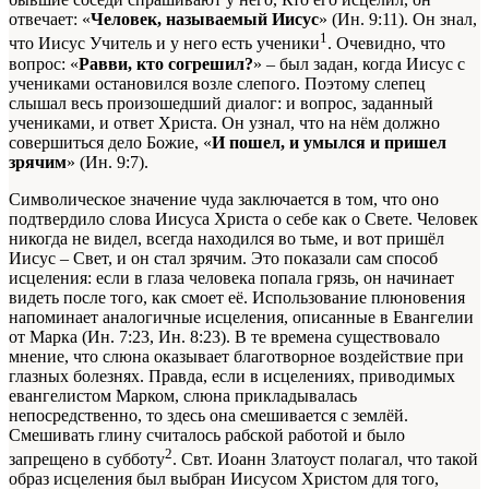
отвечает: «
Человек, называемый Иисус
» (Ин. 9:11). Он знал,
1
что Иисус Учитель и у него есть ученики
. Очевидно, что
вопрос: «
Равви, кто согрешил?
» – был задан, когда Иисус с
учениками остановился возле слепого. Поэтому слепец
слышал весь произошедший диалог: и вопрос, заданный
учениками, и ответ Христа. Он узнал, что на нём должно
совершиться дело Божие, «
И пошел, и умылся и пришел
зрячим
» (Ин. 9:7).
Символическое значение чуда заключается в том, что оно
подтвердило слова Иисуса Христа о себе как о Свете. Человек
никогда не видел, всегда находился во тьме, и вот пришёл
Иисус – Свет, и он стал зрячим. Это показали сам способ
исцеления: если в глаза человека попала грязь, он начинает
видеть после того, как смоет её. Использование плюновения
напоминает аналогичные исцеления, описанные в Евангелии
от Марка (Ин. 7:23, Ин. 8:23). В те времена существовало
мнение, что слюна оказывает благотворное воздействие при
глазных болезнях. Правда, если в исцелениях, приводимых
евангелистом Марком, слюна прикладывалась
непосредственно, то здесь она смешивается с землёй.
Смешивать глину считалось рабской работой и было
2
запрещено в субботу
. Свт. Иоанн Златоуст полагал, что такой
образ исцеления был выбран Иисусом Христом для того,