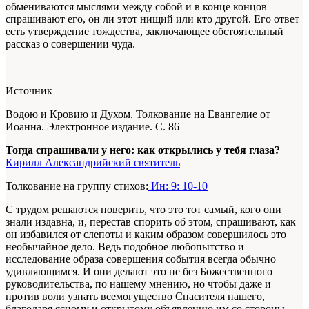
обмениваются мыслями между собой и в конце концов
спрашивают его, он ли этот нищий или кто другой. Его ответ
есть утверждение тождества, заключающее обстоятельный
рассказ о совершении чуда.
Источник
Водою и Кровию и Духом. Толкование на Евангелие от
Иоанна. Электронное издание. С. 86
Тогда спрашивали у него: как открылись у тебя глаза?
Кирилл Александрийский святитель
Толкование на группу стихов:
Ин: 9: 10-10
С трудом решаются поверить, что это тот самый, кого они
знали издавна, и, перестав спорить об этом, спрашивают, как
он избавился от слепоты и каким образом совершилось это
необычайное дело. Ведь подобное любопытство и
исследование образа совершения события всегда обычно
удивляющимся. И они делают это не без Божественного
руководительства, по нашему мнению, но чтобы даже и
против воли узнать всемогущество Спасителя нашего,
благодаря ясному и открытому объявлению им со стороны