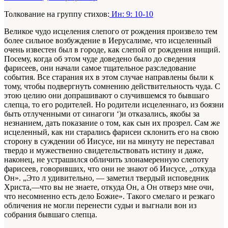
Толкование на группу стихов:
Ин: 9: 10-10
Великое чудо исцеления слепого от рождения произвело тем
более сильное возбуждение в Иерусалиме, что исцеленный
очень известен был в городе, как слепой от рождения нищий.
Посему, когда об этом чуде доведено было до сведения
фарисеев, они начали самое тщательное разследование
события. Все старания их в этом случае направлены были к
тому, чтобы подвергнуть сомнению действительность чуда. С
этою целию они допрашивают о случившемся то бывшаго
слепца, то его родителей. Но родители исцеленнаго, из боязни
быть отлученными от синагоги ‘)и отказались, якобы за
незнанием, дать показание о том, как сын их прозрел. Сам же
исцеленный, как ни старались фарисеи склонить его на свою
сторону в суждении об Иисусе, ни на минуту не переставал
твердо и мужественно свидетельствовать истину и даже,
наконец, не устрашился обличить злонамеренную слепоту
фарисеев, говоривших, что они не знают об Иисусе, „откуда
Он». „Это л удивительно, — заметил твердый исповедник
Христа,—что вы не знаете, откуда Он, а Он отверз мне очи,
что несомненно есть дело Божие». Такого смелаго и резкаго
обличения не могли перенести судьи и выгнали вон из
собрания бывшаго слепца.