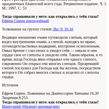
праздничных Евангелий всего года. Репринтное издание. Ч. 1.
М.: 1997. С. 53
Тогда спрашивали у него: как открылись у тебя глаза?
Ефрем Сирин преподобный
Толкование на группу стихов:
Ин: 9: 10-10
Видящие внешними очами путеводили слепым, который
видел внутренними очами, а слепой, находясь во мраке,
путеводительствовал видящими, внутренне ослепленным.
Омыл брение с глаз своих и увидел себя — омыли и они
сердце свое от слепоты и увидели себя. Таким образом, в то
время, когда Господь явно открывал очи одного слепого,
сокровенно Он открыл очи многих слепцов. Прозревший
слепой послужил для Господа как бы жезлом, посредством
которого Он собрал многих слепых и исцелил от слепоты
сердца.
Источник
Ефрем Сирин,
Толкование на Диатессарон Татиана 16.30
Творения 8:253.
Тогда спрашивали у него: как открылись у тебя глаза?
Ианнуарий (Ивлиев) архимандрит