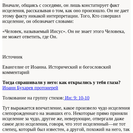
Вначале, общаясь с соседями, он лишь констатирует факт
исцеления, рассказывая о том, как оно произошло. Он не дает
этому факту никакой интерпретации. Того, Кто совершил
исцеление, он обозначает словами:
«Человек, называемый Иисус». Он не знает этого Человека,
не может ответить, где Он.
Источник
Евангелие от Иоанна. Исторический и богословский
комментарий
Тогда спрашивали у него: как открылись у тебя глаза?
Иоанн Бухарев протоиерей
Толкование на группу стихов:
Ин: 9: 10-10
Тут выражается впечатление, какое произвело чудо исцеления
слепорожденнаго на знавших его. Некоторые прямо приняли
исцеление за чудо, другие же, неверующие, отвергали даже
самое дело исцеления, говоря, что этот исцеленный—не тот
слепец, который был известен, а другой, похожий на него, так