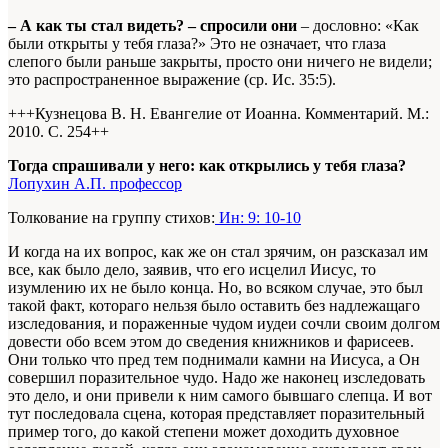
– А как ты стал видеть? – спросили они
– дословно: «Как
были открыты у тебя глаза?» Это не означает, что глаза
слепого были раньше закрыты, просто они ничего не видели;
это распространенное выражение (ср. Ис. 35:5).
+++Кузнецова В. Н. Евангелие от Иоанна. Комментарий. М.:
2010. С. 254+
+
Тогда спрашивали у него: как открылись у тебя глаза?
Лопухин А.П. профессор
Толкование на группу стихов:
Ин: 9: 10-10
И когда на их вопрос, как же он стал зрячим, он разсказал им
все, как было дело, заявив, что его исцелил Иисус, то
изумлению их не было конца. Но, во всяком случае, это был
такой факт, котораго нельзя было оставить без надлежащаго
изследования, и пораженные чудом иудеи сочли своим долгом
довести обо всем этом до сведения книжников и фарисеев.
Они только что пред тем поднимали камни на Иисуса, а Он
совершил поразительное чудо. Надо же наконец изследовать
это дело, и они привели к ним самого бывшаго слепца. И вот
тут последовала сцена, которая представляет поразительный
пример того, до какой степени может доходить духовное