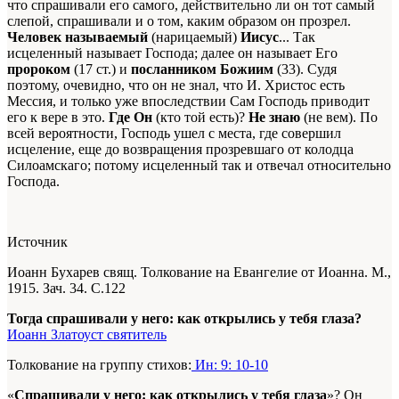
что спрашивали его самого, действительно ли он тот самый
слепой, спрашивали и о том, каким образом он прозрел.
Человек называемый
(нарицаемый)
Иисус
... Так
исцеленный называет Господа; далее он называет Его
пророком
(17 ст.) и
посланником Божиим
(33). Судя
поэтому, очевидно, что он не знал, что И. Христос есть
Мессия, и только уже впоследствии Сам Господь приводит
его к вере в это.
Где Он
(кто той есть)?
Не знаю
(не вем). По
всей вероятности, Господь ушел с места, где совершил
исцеление, еще до возвращения прозревшаго от колодца
Силоамскаго; потому исцеленный так и отвечал относительно
Господа.
Источник
Иоанн Бухарев свящ. Толкование на Евангелие от Иоанна. М.,
1915. Зач. 34. С.122
Тогда спрашивали у него: как открылись у тебя глаза?
Иоанн Златоуст святитель
Толкование на группу стихов:
Ин: 9: 10-10
«
Спрашивали у него: как открылись у тебя глаза
»? Он