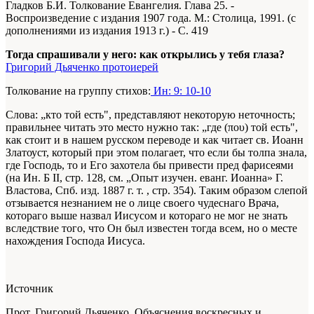
Гладков Б.И. Толкование Евангелия. Глава 25. -
Воспроизведение с издания 1907 года. М.: Столица, 1991. (с
дополнениями из издания 1913 г.) - С. 419
Тогда спрашивали у него: как открылись у тебя глаза?
Григорий Дьяченко протоиерей
Толкование на группу стихов:
Ин: 9: 10-10
Слова: „кто той есть", представляют некоторую неточность;
правильнее читать это место нужно так: „где (που) той есть",
как стоит и в нашем русском переводе и как читает св. Иоанн
Златоуст, который при этом полагает, что если бы толпа знала,
где Господь, то и Его захотела бы привести пред фарисеями
(на Ин. Б II, стр. 128, см. „Опыт изучен. еванг. Иоанна» Г.
Властова, Спб. изд. 1887 г. т. , стр. 354). Таким образом слепой
отзывается незнанием не о лице своего чудеснаго Врача,
котораго выше назвал Иисусом и котораго не мог не знать
вследствие того, что Он был известен тогда всем, но о месте
нахождения Господа Иисуса.
Источник
Прот. Григорий Дьяченко. Объяснения воскресных и