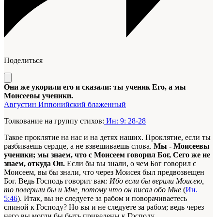
Поделиться
Они же укорили его и сказали: ты ученик Его, а мы
Моисеевы ученики.
Августин Иппонийский блаженный
Толкование на группу стихов:
Ин: 9: 28-28
Такое проклятие на нас и на детях наших. Проклятие, если ты
разбиваешь сердце, а не взвешиваешь слова.
Мы - Моисеевы
ученики; мы знаем, что с Моисеем говорил Бог, Сего же не
знаем, откуда Он.
Если бы вы знали, о чем Бог говорил с
Моисеем, вы бы знали, что через Моисея был предвозвещен
Бог. Ведь Господь говорит вам:
Ибо если бы верили Моисею,
то поверили бы и Мне, потому что он писал обо Мне
(
Ин.
5:46
). Итак, вы не следуете за рабом и поворачиваетесь
спиной к Господу? Но вы и не следуете за рабом; ведь через
него вы могли бы быть приведены к Господу.