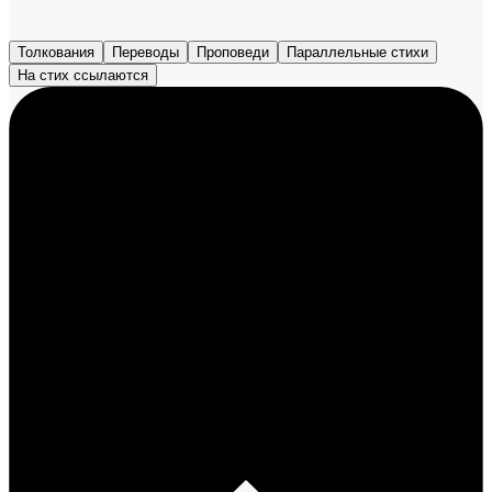
Толкования
Переводы
Проповеди
Параллельные стихи
На стих ссылаются