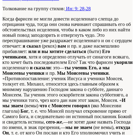
Толкование на группу стихов:
Ин: 9: 28-28
Когда фарисеи не могли довести исцеленнаго слепца до
отрицания чуда, тогда они снова начинают спрашивать его об
обстоятельствах исцеления, чтобы в каком либо из них найти
новый повод заподозрить и отвергнуть чудо. Это
переспрашивание уже раздражает исцеленнаго и он с сердцем
отвечает:
я сказал
(рекох)
вам
и пр. и даже насмешливо
прибавляет:
или и вы хотите сделаться
(быти)
Его
учениками
, хотя и определено отлучать от синагоги всякаго,
кто хочет быть последователем Его? Так что фарисеи
укорили
исцеленнаго
и сказали
: это—
ты ученик Его, а мы
Моисеевы ученики
и пр.
Мы Моисеевы ученики
.
«Противопоставление: ученик Иисуса и ученики Моисея,
толкует еп. Михаил, относится здесь главным образом к
мнимому нарушению Господом закона о субботе, даннаго
Моисеем. Ты ученик этого оскорбителя закона субботняго, а
мы ученики того, чрез кого дан нам этот закон, Моисея. «
И
мы знаем
(вемы)
что с Моисеем говорил
(яко Моисеови
глагола)
Бог
, т. е. что Моисей получал откровение прямо от
Самого Бога, и следовательно он истинный посланник Божий
и свидетель истины,
сего
-
же
,—не хотят даже назвать Господа
по имени, в знак презрения,—
мы не знаем
(не вемы),
откуда
Он
, т. е. от кого Он послан и кто Его уполномочил учить и