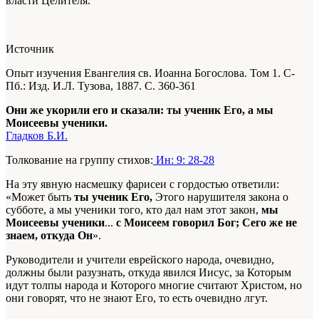
власти Целителя.
Источник
Опыт изучения Евангелия св. Иоанна Богослова. Том 1. С-
Пб.: Изд. И.Л. Тузова, 1887. С. 360-361
Они же укорили его и сказали: ты ученик Его, а мы
Моисеевы ученики.
Гладков Б.И.
Толкование на группу стихов:
Ин: 9: 28-28
На эту явную насмешку фарисеи с гордостью ответили:
«Может быть
ты ученик Его,
Этого нарушителя закона о
субботе, а мы ученики того, кто дал нам этот закон,
мы
Моисеевы ученики
...
с Моисеем говорил Бог; Сего же не
знаем, откуда Он
».
Руководители и учители еврейского народа, очевидно,
должны были разузнать, откуда явился Иисус, за Которым
идут толпы народа и Которого многие считают Христом, но
они говорят, что не знают Его, то есть очевидно лгут.