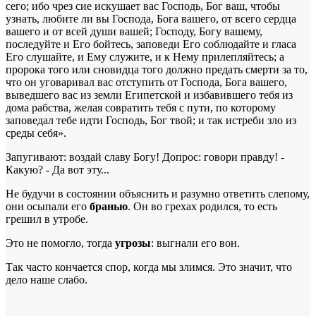
сего; ибо чрез сие искушает вас Господь, Бог ваш, чтобы
узнать, любите ли вы Господа, Бога вашего, от всего сердца
вашего и от всей души вашей; Господу, Богу вашему,
последуйте и Его бойтесь, заповеди Его соблюдайте и гласа
Его слушайте, и Ему служите, и к Нему прилепляйтесь; а
пророка того или сновидца того должно предать смерти за то,
что он уговаривал вас отступить от Господа, Бога вашего,
выведшего вас из земли Египетской и избавившего тебя из
дома рабства, желая совратить тебя с пути, по которому
заповедал тебе идти Господь, Бог твой; и так истреби зло из
среды себя».
Запугивают: воздай славу Богу! Допрос: говори правду! -
Какую? - Да вот эту...
Не будучи в состоянии объяснить и разумно ответить слепому,
они осыпали его
бранью
. Он во грехах родился, то есть
грешил в утробе.
Это не помогло, тогда
угрозы
: выгнали его вон.
Так часто кончается спор, когда мы злимся. Это значит, что
дело наше слабо.