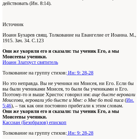
действовать (Ин. 8:14).
Источник
Иоанн Бухарев свящ. Толкование на Евангелие от Иоанна. М.,
1915. Зач. 34. С.123
Они же укорили его и сказали: ты ученик Его, а мы
Моисеевы ученики.
Иоанн Златоуст святитель
Толкование на группу стихов:
Ин: 9: 28-28
Но это неправда. Вы не ученики ни Моисея, ни Его. Если бы
вы были учениками Моисея, то были бы учениками и Его.
Поэтому-то и выше Христос говорил им:
аще бысте веровали
Моисеови, веровали убо бысте и Мне: о Мне бо той писа
(
Ин.
5:46
), – так как они постоянно прибегали к этим словам.
Они же укорили его и сказали: ты ученик Его, а мы
Моисеевы ученики.
Кассиан (Безобразов) епископ
Толкование на группу стихов:
Ин: 9: 28-28