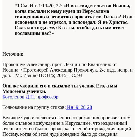
*1 См. Ин. 1:19-20, 22: «
И вот свидетельство Иоанна,
когда послали к нему иудеи из Иерусалима
священников и леввитов спросить его: Ты кто? И он
исповедал и не отрекся, и исповедал: Я не Христос.
Сказали тогда ему: Кто ты, чтобы дать нам ответ
пославшим нас?
»
Источник
Прокопчук Александр, прот. Лекции по Евангелию от
Иоанна. / Протоиерей Александр Прокопчук. 2-е изд., испр. и
доп. - М.: Изд-во ПСТГУ, 2015. - С. 93
Они же укорили его и сказали: ты ученик Его, а мы
Моисеевы ученики.
Боголепов Д.П. профессор
Толкование на группу стихов:
Ин: 9: 28-28
Великое чудо исцеления слепого от рождения произвело тем
более сильное возбуждение в Иерусалиме, что исцеленный
очень известен был в городе, как слепой от рождения нищий.
Посему, когда об этом чуде доведено было до сведения