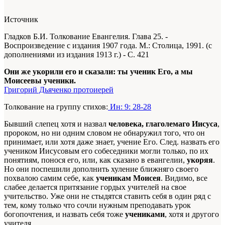
Источник
Гладков Б.И. Толкование Евангелия. Глава 25. -
Воспроизведение с издания 1907 года. М.: Столица, 1991. (с
дополнениями из издания 1913 г.) - С. 421
Они же укорили его и сказали: ты ученик Его, а мы
Моисеевы ученики.
Григорий Дьяченко протоиерей
Толкование на группу стихов:
Ин: 9: 28-28
Бывший слепец хотя и назвал
человека, глаголемаго Иисуса
,
пророком, но ни одним словом не обнаружил того, что он
принимает, или хотя даже знает, учение Его. След. назвать его
учеником Иисусовым его собеседники могли только, по их
понятиям, понося его, или, как сказано в евангелии,
укоряя
.
Но они поспешили дополнить хуление ближняго своего
похвалою самим себе, как
ученикам Моисея
. Видимо, все
слабее делается притязание гордых учителей на свое
учительство. Уже они не стыдятся ставить себя в один ряд с
тем, кому только что сочли нужным преподавать урок
богопочтения, и назвать себя тоже
учениками
, хотя и другого
учителя.