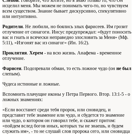
Слепой
. Говорите, что хотите, но я знаю только то, что Он
исцелил меня. Мы можем не понимать чего-то, но чувствуем
всем существом. Знание бывает дискурсивно, спекулятивно
или интуитивно.
Родители
. Не любили, но боялись злых фарисеев. Им грозит
отлучение от синагоги. Иисус предупреждал: «будут поносить
вас и гнать и всячески неправедно злословить за Меня» (Мф.
5:11), «Изгонят вас из синагог» (Ин. 16:2).
Проклятия
.
Херем
- на всю жизнь. Анафема - временное
отлучение.
Фарисеи
. Подозревали обман, то есть ложное чудо (он
не был
слепым).
Чудеса истинные и ложные.
Вспомнить плачущие иконы у Петра Первого. Втор. 13:1-5 - о
ложных знамениях:
«Если восстанет среди тебя пророк, или сновидец, и
представит тебе знамение или чудо, и сбудется то знамение
или чудо, о котором он говорил тебе, и скажет притом:
«пойдем вслед богов иных, которых ты не знаешь, и будем
служить им», - то не слушай слов пророка сего, или сновидца