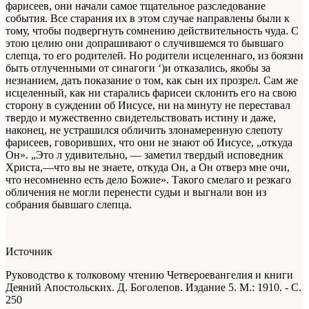
фарисеев, они начали самое тщательное разследование
события. Все старания их в этом случае направлены были к
тому, чтобы подвергнуть сомнению действительность чуда. С
этою целию они допрашивают о случившемся то бывшаго
слепца, то его родителей. Но родители исцеленнаго, из боязни
быть отлученными от синагоги ‘)и отказались, якобы за
незнанием, дать показание о том, как сын их прозрел. Сам же
исцеленный, как ни старались фарисеи склонить его на свою
сторону в суждении об Иисусе, ни на минуту не переставал
твердо и мужественно свидетельствовать истину и даже,
наконец, не устрашился обличить злонамеренную слепоту
фарисеев, говоривших, что они не знают об Иисусе, „откуда
Он». „Это л удивительно, — заметил твердый исповедник
Христа,—что вы не знаете, откуда Он, а Он отверз мне очи,
что несомненно есть дело Божие». Такого смелаго и резкаго
обличения не могли перенести судьи и выгнали вон из
собрания бывшаго слепца.
Источник
Руководство к толковому чтению Четвероевангелия и книги
Деяний Апостольских. Д. Боголепов. Издание 5. М.: 1910. - С.
250