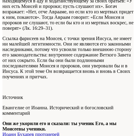
находящемуся в аду и ходатайствующему за своих братьев: «У
них есть Моисей и пророки; пусть слушают их». Богач
возражает: «Нет, отче Аврааме, но если кто из мертвых придет
к ним, покаются». Тогда Авраам говорит: «Если Моисея и
пророков не слушают, то если бы кто и из мертвых воскрес, не
поверят» (Лк. 16:29–31).
Ссылка фарисеев на Моисея, с точки зрения Иисуса, не имеет
ни малейшей легитимности. Они не являются его законными
наследниками, потому что усвоили только внешнюю сторону
его законодательства: внутреннее содержание Ветхого Завета
от них сокрыто. Если бы они были подлинными
последователями Моисея и пророков, они уверовали бы и в
Иисуса. К этой теме Он возвращается вновь и вновь в Своих
поучениях и притчах.
Источник
Евангелие от Иоанна. Исторический и богословский
комментарий
Они же укорили его и сказали: ты ученик Его, а мы
Моисеевы ученики.
Иоанн Бухарев протоиерей