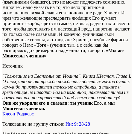
(язычниками бывшего), это не может подлежать сомнению.
Впрочем, надо указать на то, что дело приятное и
исполненное всякой славы есть поношение ради Христа. И
чрез что желающие преследовать любящих Его думают
причинять скорбь, чрез это самое, не зная, радуют их и вместо
того, чтобы доставлять им настоящий вред, напротив, делают
их только более славными. И конечно, уничижая свои
собственные головы, а отнюдь не Христа, пагубные фарисеи
говорят о Нем: «
Того
» (ученик ты), а о себе, как бы
расширяясь до чрезмерной надменности, говорят:
«Мы же
Моисеевы ученики»
.
Источник
"Толкование на Евангелие от Иоанна". Книга Шестая. Глава I.
О том, что не от прежде рождения содеянных грехов души с
кем-либо приключаются телесные страдания, а также и
грехи отцов не наводит Бог на кого-либо, наказывая ничем не
согрешивших, но справедливый над всеми производит суд.
Они же укорили его и сказали: ты ученик Его, а мы
Моисеевы ученики.
Клеон Роджерс
Толкование на группу стихов:
Ин: 9: 28-28