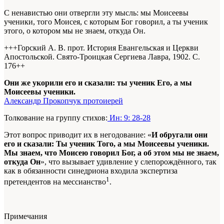
С ненавистью они отвергли эту мысль: мы Моисеевы
ученики, того Моисея, с которым Бог говорил, а ты ученик
этого, о котором мы не знаем, откуда Он.
+++Горский А. В. прот. История Евангельская и Церкви
Апостольской. Свято-Троицкая Сергиева Лавра, 1902. С.
176+
+
Они же укорили его и сказали: ты ученик Его, а мы
Моисеевы ученики.
Александр Прокопчук протоиерей
Толкование на группу стихов:
Ин: 9: 28-28
Этот вопрос приводит их в негодование: «
И обругали они
его и сказали: Ты ученик Того, а мы Моисеевы ученики.
Мы знаем, что Моисею говорил Бог, а об этом мы не знаем,
откуда Он
», что вызывает удивление у слепорождённого, так
как в обязанности синедриона входила экспертиза
1
претендентов на мессианство
.
Примечания