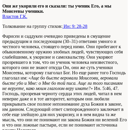
Они же укорили его и сказали: ты ученик Его, а мы
Моисеевы ученики.
Властов Г.К.
Толкование на группу стихов:
Ин: 9: 28-28
Фарисеи и саддукеи очевидно приведены в смущение
предыдущим и последующим (30–31) ответами умного и
честного человека, стоящего перед ними. Они прибегают к
обыкновенному оружию злобных людей, чувствующих себя
слабейшими, к укоризне и самохвальству. Они укоряют
прозревшего в том, что он ученик человека неизвестного,
которого они не знают откуда Он, они же суть ученики
Моисеевы, которому глаголал Бог. Но еще ранее того Господь
глаголал им: «
Аще бо бысте веровали Моисеови, веровали
бысте убо и Мне: о Мне бо той писа. Аще ли того писаниям
не веруете, како моим глаголом веру имате?
»
Ин. 5:46, 47.
Господь, прозревая черноту сердца этих людей, читал в нем
неверие даже и в тот авторитет, которым они любили
прикрывать свое полное непонимание духа Божия в законе,
им данном. Следующий ответ слепорожденного заключает в
себе еще злейшую для них укоризну, и в нем видна та же
мысль, что они не понимают ни закона Божия ни велений Его
и что они ложные пастыри, если не понимают источника