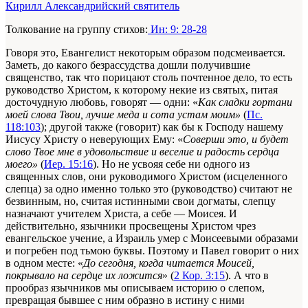
Кирилл Александрийский святитель
Толкование на группу стихов:
Ин: 9: 28-28
Говоря это, Евангелист некоторым образом подсмеивается.
Заметь, до какого безрассудства дошли получившие
священство, так что порицают столь почтенное дело, то есть
руководство Христом, к которому некие из святых, питая
досточудную любовь, говорят — одни: «
Как сладки гортани
моей слова Твои, лучше меда и сота устам моим»
(
Пс.
118:103
); другой также (говорит) как бы к Господу нашему
Иисусу Христу о неверующих Ему: «
Соверши это, и будет
слово Твое мне в удовольствие и веселие и радость сердца
моего»
(
Иер. 15:16
). Но не усвояя себе ни одного из
священных слов, они руководимого Христом (исцеленного
слепца) за одно именно только это (руководство) считают не
безвинным, но, считая истинными свои догматы, слепцу
назначают учителем Христа, а себе — Моисея. И
действительно, язычники просвещены Христом чрез
евангельское учение, а Израиль умер с Моисеевыми образами
и погребен под тьмою буквы. Поэтому и Павел говорит о них
в одном месте: «
До сегодня, когда читается Моисей,
покрывало на сердце их ложится
» (
2 Кор. 3:15
). А что в
прообраз язычников мы описываем историю о слепом,
превращая бывшее с ним образно в истину с ними