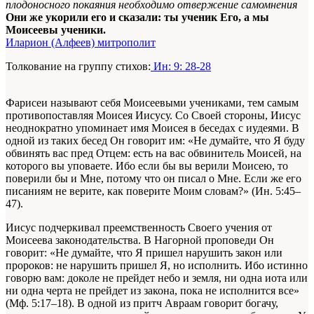
плодоносного покаяния необходимо отвержение самомнения
Они же укорили его и сказали: ты ученик Его, а мы
Моисеевы ученики.
Иларион (Алфеев) митрополит
Толкование на группу стихов:
Ин: 9: 28-28
Фарисеи называют себя Моисеевыми учениками, тем самым
противопоставляя Моисея Иисусу. Со Своей стороны, Иисус
неоднократно упоминает имя Моисея в беседах с иудеями. В
одной из таких бесед Он говорит им: «Не думайте, что Я буду
обвинять вас пред Отцем: есть на вас обвинитель Моисей, на
которого вы уповаете. Ибо если бы вы верили Моисею, то
поверили бы и Мне, потому что он писал о Мне. Если же его
писаниям не верите, как поверите Моим словам?» (Ин. 5:45–
47).
Иисус подчеркивал преемственность Своего учения от
Моисеева законодательства. В Нагорной проповеди Он
говорит: «Не думайте, что Я пришел нарушить закон или
пророков: не нарушить пришел Я, но исполнить. Ибо истинно
говорю вам: доколе не прейдет небо и земля, ни одна иота или
ни одна черта не прейдет из закона, пока не исполнится все»
(Мф. 5:17–18). В одной из притч Авраам говорит богачу,