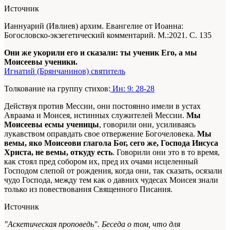
Источник
Ианнуарий (Ивлиев) архим. Евангелие от Иоанна:
Богословско-экзегетический комментарий. М.:2021. С. 135
Они же укорили его и сказали: ты ученик Его, а мы
Моисеевы ученики.
Игнатий (Брянчанинов) святитель
Толкование на группу стихов:
Ин: 9: 28-28
Действуя против Мессии, они постоянно имели в устах
Авраама и Моисея, истинных служителей Мессии.
Мы
Моисеевы есмы ученицы
, говорили они, усиливаясь
лукавством оправдать свое отвержение Богочеловека.
Мы
вемы, яко Моисеови глагола Бог, сего же, Господа Иисуса
Христа, не вемы, откуду есть
. Говорили они это в то время,
как стоял пред собором их, пред их очами исцеленный
Господом слепой от рождения, когда они, так сказать, осязали
чудо Господа, между тем как о давних чудесах Моисея знали
только из повествования Священного Писания.
Источник
"Аскетическая проповедь". Беседа о том, что для