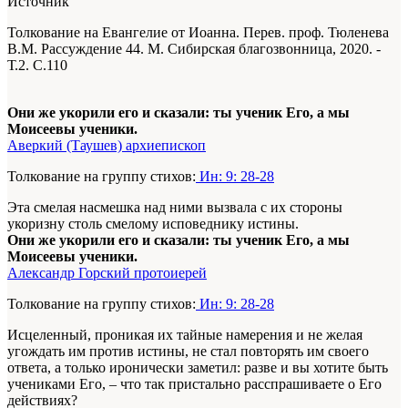
Источник
Толкование на Евангелие от Иоанна. Перев. проф. Тюленева
В.М. Рассуждение 44. М. Сибирская благозвонница, 2020. -
Т.2. С.110
Они же укорили его и сказали: ты ученик Его, а мы
Моисеевы ученики.
Аверкий (Таушев) архиепископ
Толкование на группу стихов:
Ин: 9: 28-28
Эта смелая насмешка над ними вызвала с их стороны
укоризну столь смелому исповеднику истины.
Они же укорили его и сказали: ты ученик Его, а мы
Моисеевы ученики.
Александр Горский протоиерей
Толкование на группу стихов:
Ин: 9: 28-28
Исцеленный, проникая их тайные намерения и не желая
угождать им против истины, не стал повторять им своего
ответа, а только иронически заметил: разве и вы хотите быть
учениками Его, – что так пристально расспрашиваете о Его
действиях?