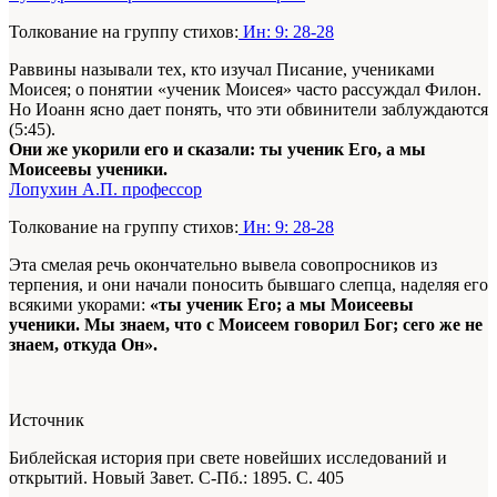
Толкование на группу стихов:
Ин: 9: 28-28
Раввины называли тех, кто изучал Писание, учениками
Моисея; о понятии «ученик Моисея» часто рассуждал Филон.
Но Иоанн ясно дает понять, что эти обвинители заблуждаются
(5:45).
Они же укорили его и сказали: ты ученик Его, а мы
Моисеевы ученики.
Лопухин А.П. профессор
Толкование на группу стихов:
Ин: 9: 28-28
Эта смелая речь окончательно вывела совопросников из
терпения, и они начали поносить бывшаго слепца, наделяя его
всякими укорами:
«ты ученик Его; а мы Моисеевы
ученики. Мы знаем, что с Моисеем говорил Бог; сего же не
знаем, откуда Он».
Источник
Библейская история при свете новейших исследований и
открытий. Новый Завет. С-Пб.: 1895. С. 405