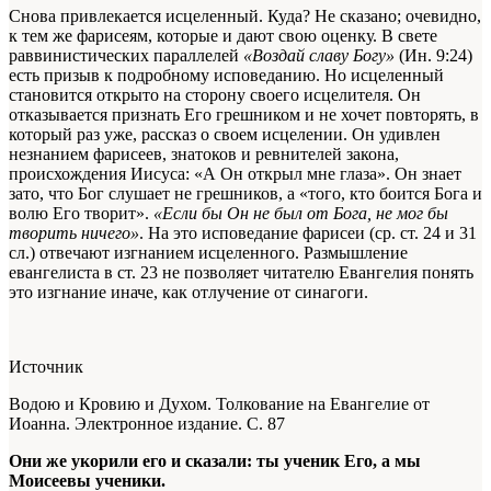
Снова привлекается исцеленный. Куда? Не сказано; очевидно,
к тем же фарисеям, которые и дают свою оценку. В свете
раввинистических параллелей
«Воздай славу Богу»
(Ин. 9:24)
есть призыв к подробному исповеданию. Но исцеленный
становится открыто на сторону своего исцелителя. Он
отказывается признать Его грешником и не хочет повторять, в
который раз уже, рассказ о своем исцелении. Он удивлен
незнанием фарисеев, знатоков и ревнителей закона,
происхождения Иисуса: «А Он открыл мне глаза». Он знает
зато, что Бог слушает не грешников, а «того, кто боится Бога и
волю Его творит».
«Если бы Он не был от Бога, не мог бы
творить ничего»
. На это исповедание фарисеи (ср. ст. 24 и 31
cл.) отвечают изгнанием исцеленного. Размышление
евангелиста в ст. 23 не позволяет читателю Евангелия понять
это изгнание иначе, как отлучение от синагоги.
Источник
Водою и Кровию и Духом. Толкование на Евангелие от
Иоанна. Электронное издание. С. 87
Они же укорили его и сказали: ты ученик Его, а мы
Моисеевы ученики.