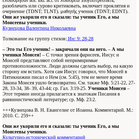
έλοιδόρησαν aor. ind. act. от λοιδορέω злоупотреблять,
разоблачать или сурово критиковать, включает проклятия и
очернение (TDNT; TLNT). μαθητής ученик (TDNT; EDNT).
Они же укорили его и сказали: ты ученик Его, а мы
Моисеевы ученики.
Кузнецова Валентина Николаевна
Толкование на группу стихов:
Ин: 9: 28-28
– Это ты Его ученик! – закричали они на него.
–
А мы
ученики Моисея!
– С точки зрения фарисеев, Иисус и
Моисей представляют собой непримиримые
противоположности. Люди должны сделать выбор, на какую
сторону им встать. Хотя сам Иисус говорил, что Моисей в
Пятикнижии писал о Нем (см. 5:45), тем не менее время
Закона Моисея ушло безвозвратно. См. также Мф. 5:21-22, 27-
28, 33-34, 38- 39, 43-44; ср. Гал. 3:19-25.
Ученики Моисея
–
Этот термин иногда прилагается к знатокам Писания в
раввинистической литературе; ср. Мф. 23:2.
+++Кузнецова В. Н. Евангелие от Иоанна. Комментарий. М.:
2010. С. 259+
+
Они же укорили его и сказали: ты ученик Его, а мы
Моисеевы ученики.
Культурно-исторический комментарий