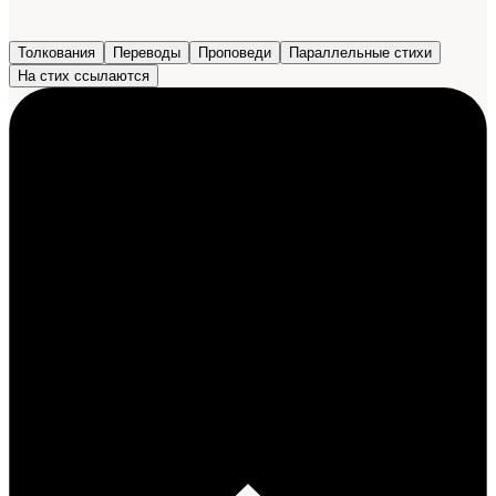
Толкования
Переводы
Проповеди
Параллельные стихи
На стих ссылаются