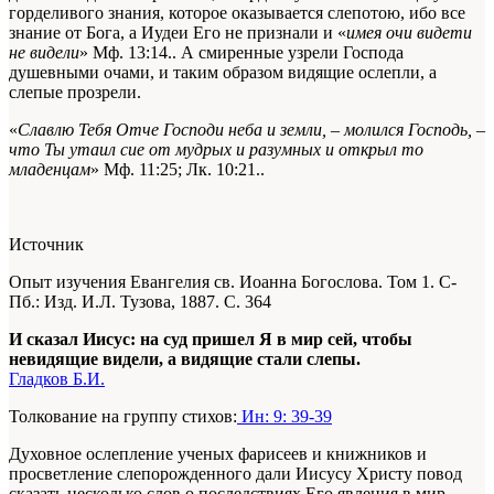
горделивого знания, которое оказывается слепотою, ибо все
знание от Бога, а Иудеи Его не признали и «
имея очи видети
не видели
»
Мф. 13:14.
. А смиренные узрели Господа
душевными очами, и таким образом видящие ослепли, а
слепые прозрели.
«
Славлю Тебя Отче Господи неба и земли, – молился Господь, –
что Ты утаил сие от мудрых и разумных и открыл то
младенцам
»
Мф. 11:25; Лк. 10:21.
.
Источник
Опыт изучения Евангелия св. Иоанна Богослова. Том 1. С-
Пб.: Изд. И.Л. Тузова, 1887. С. 364
И сказал Иисус: на суд пришел Я в мир сей, чтобы
невидящие видели, а видящие стали слепы.
Гладков Б.И.
Толкование на группу стихов:
Ин: 9: 39-39
Духовное ослепление ученых фарисеев и книжников и
просветление слепорожденного дали Иисусу Христу повод
сказать несколько слов о последствиях Его явления в мир.