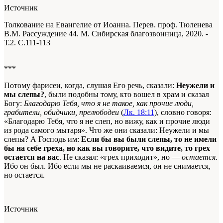
Источник
Толкование на Евангелие от Иоанна. Перев. проф. Тюленева
В.М. Рассуждение 44. М. Сибирская благозвонница, 2020. -
Т.2. С.111-113
***
Потому фарисеи, когда, слушая Его речь, сказали:
Неужели и
мы слепы?
, были подобны тому, кто вошел в храм и сказал
Богу:
Благодарю Тебя, что я не такое, как прочие люди,
грабители, обидчики, прелюбодеи
(
Лк. 18:11
), словно говоря:
«Благодарю Тебя, что я не слеп, но вижу, как и прочие люди
из рода самого мытаря». Что же они сказали: Неужели и мы
слепы? А Господь им:
Если бы вы были слепы, то не имели
бы на себе греха, но как вы говорите, что видите, то грех
остается на вас
. Не сказал: «грех приходит», но —
остается
.
Ибо он был. Ибо если мы не раскаиваемся, он не снимается,
но остается.
Источник