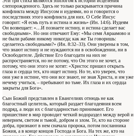
Эти три стиха являются эпилогом к истории исцеления
слепорожденного. Здесь не только раскрывается причина
конфликта между Иисусом и иудеями, но и говорится о
последствиях этого конфликта для них. О Себе Иисус
говорит: «Я есмь путь и истина и жизнь» (Ин. 14:6). Иудеям
Он возвещает: «…И познаете истину, и истина сделает вас
свободными». Но они отвечают Ему: «Мы семя Авраамово и
не были рабами никому никогда; как же Ты говоришь:
сделаетесь свободными?» (Ин. 8:32–33). Они уверены в том,
что знают истину и не нуждаются ни в освобождении, ни в
Освободителе. Действие Его благодати на них не
распространяется, но не потому, что Он этого не хочет, а
потому, что они этого не хотят: «Христос пришел открыть
глаза и сердца тех, кто ищет истину. Но те, кто уверен, что
они уже в истине, что они все знают, не зная Христа, и им уже
нечему учиться, – пребывают во тьме. Их глаза и их сердца
закрыты для Бога».
Сын Божий представлен в Евангелиях отнюдь не как
благостный целитель, который раздает благодеяния всем
подряд, а люди их с благодарностью принимают. Его
пришествие в мир проводит четкий водораздел между верой и
неверием, светом и тьмой, добром и злом. Те, кто на стороне
добра, признают в нем сначала пророка, потом посланника
Божия, а в конце концов Господа и Бога. На тех же, кто на