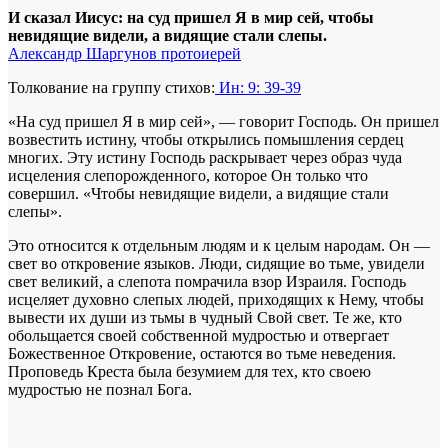
И сказал Иисус: на суд пришел Я в мир сей, чтобы
невидящие видели, а видящие стали слепы.
Александр Шаргунов протоиерей
Толкование на группу стихов:
Ин: 9: 39-39
«На суд пришел Я в мир сей», — говорит Господь. Он пришел
возвестить истину, чтобы открылись помышления сердец
многих. Эту истину Господь раскрывает через образ чуда
исцеления слепорожденного, которое Он только что
совершил. «Чтобы невидящие видели, а видящие стали
слепы».
Это относится к отдельным людям и к целым народам. Он —
свет во откровение языков. Люди, сидящие во тьме, увидели
свет великий, а слепота помрачила взор Израиля. Господь
исцеляет духовно слепых людей, приходящих к Нему, чтобы
вывести их души из тьмы в чудный Свой свет. Те же, кто
обольщается своей собственной мудростью и отвергает
Божественное Откровение, остаются во тьме неведения.
Проповедь Креста была безумием для тех, кто своею
мудростью не познал Бога.