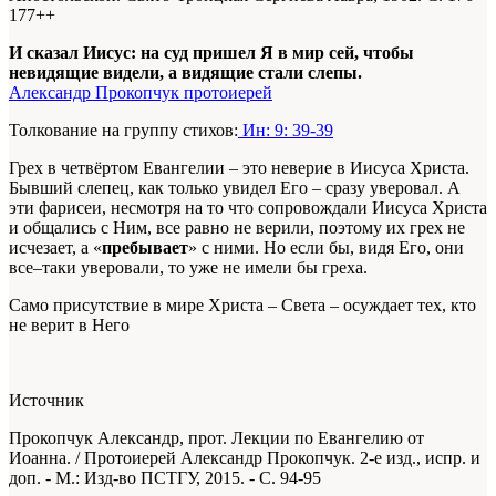
177+
+
И сказал Иисус: на суд пришел Я в мир сей, чтобы
невидящие видели, а видящие стали слепы.
Александр Прокопчук протоиерей
Толкование на группу стихов:
Ин: 9: 39-39
Грех в четвёртом Евангелии – это неверие в Иисуса Христа.
Бывший слепец, как только увидел Его – сразу уверовал. А
эти фарисеи, несмотря на то что сопровождали Иисуса Христа
и общались с Ним, все равно не верили, поэтому их грех не
исчезает, а «
пребывает
» с ними. Но если бы, видя Его, они
все–таки уверовали, то уже не имели бы греха.
Само присутствие в мире Христа – Света – осуждает тех, кто
не верит в Него
Источник
Прокопчук Александр, прот. Лекции по Евангелию от
Иоанна. / Протоиерей Александр Прокопчук. 2-е изд., испр. и
доп. - М.: Изд-во ПСТГУ, 2015. - С. 94-95