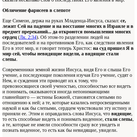
Обличение фарисеев в слепоте
Еще Симеон, держа на руках Младенца-Иисуса, сказал:
се,
лежит Сей на падение и на восстание многих в Израиле и в
предмет пререканий... да откроются помышления многих
сердец
(
Лк. 2:34
). Об этом-то разделении людей на
последователей и на противников Его, как следствии явления
Его в этот мир, и говорит теперь Христос:
на суд пришел Я в
мир сей, чтобы невидящие видели, а видящие стали
слепы
.
Современники земной жизни Иисуса, видя Его и слыша Его
учение, а последующие поколения изучая Его учение, судят о
Нем, и суждения эти приводят их к тому, что
превозносящиеся своей ученостью, способностью все видеть
и понимать, оказываются иногда непонимающими
главнейшего — истины Божией, становятся слепыми по
отношению к ней; а те, которые казались непросвещенными
наукой и как бы слепыми, сердцем чувствовали эту истину и
приняли ее. Этим и оправдались слова Иисуса, что
видящие
,
то есть способные видеть и понимать виденное,
стали слепы
,
а те, которые не имели способности сразу все увидеть и
познать виденное, то есть как бы невидящие, увидели.