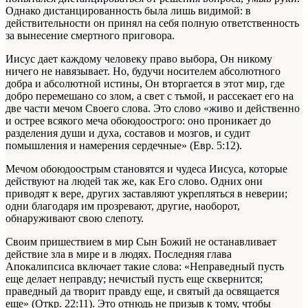
Однако дистанцированность была лишь видимой: в
действительности он принял на себя полную ответственность
за вынесение смертного приговора.
Иисус дает каждому человеку право выбора, Он никому
ничего не навязывает. Но, будучи носителем абсолютного
добра и абсолютной истины, Он вторгается в этот мир, где
добро перемешано со злом, а свет с тьмой, и рассекает его на
две части мечом Своего слова. Это слово «живо и действенно
и острее всякого меча обоюдоострого: оно проникает до
разделения души и духа, составов и мозгов, и судит
помышления и намерения сердечные» (Евр. 5:12).
Мечом обоюдоострым становятся и чудеса Иисуса, которые
действуют на людей так же, как Его слово. Одних они
приводят к вере, других заставляют укрепляться в неверии;
одни благодаря им прозревают, другие, наоборот,
обнаруживают свою слепоту.
Своим пришествием в мир Сын Божий не останавливает
действие зла в мире и в людях. Последняя глава
Апокалипсиса включает такие слова: «Неправедный пусть
еще делает неправду; нечистый пусть еще сквернится;
праведный да творит правду еще, и святый да освящается
еще» (Откр. 22:11). Это отнюдь не призыв к тому, чтобы