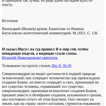
В принципе так лучше, но ради удобства будем идти по
тексту.
Источник
Ианнуарий (Ивлиев) архим. Евангелие от Иоанна:
Богословско-экзегетический комментарий. М.:2021. С. 136
И сказал Иисус: на суд пришел Я в мир сей, чтобы
невидящие видели, а видящие стали слепы.
Игнатий (Брянчанинов) святитель
Толкование на группу стихов:
Ин: 9: 39-39
Смиренномудрие не видит достоинств в падшей природе
человеческой; оно созерцает человечество как превосходное
создание Божие, но вместе созерцает и грех, проникший во
все существо человека, отравивший это существо;
смиренномудрие, признавая великолепие создания Божия,
признает вместе и безобразие создания, искаженного грехом;
оно постоянно сетует об этом бедствии. Оно смотрит на
землю, как на страну своего изгнания, стремится покаянием