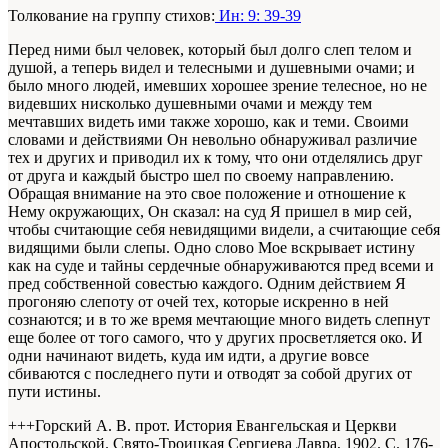
Толкование на группу стихов:
Ин: 9: 39-39
Перед ними был человек, который был долго слеп телом и
душой, а теперь видел и телесными и душевными очами; и
было много людей, имевших хорошее зрение телесное, но не
видевших нисколько душевными очами и между тем
мечтавших видеть ими также хорошо, как и теми. Своими
словами и действиями Он невольно обнаруживал различие
тех и других и приводил их к тому, что они отделялись друг
от друга и каждый быстро шел по своему направлению.
Обращая внимание на это свое положение и отношение к
Нему окружающих, Он сказал: на суд Я пришел в мир сей,
чтобы считающие себя невидящими видели, а считающие себя
видящими были слепы. Одно слово Мое вскрывает истину
как на суде и тайны сердечные обнаруживаются пред всеми и
пред собственной совестью каждого. Одним действием Я
прогоняю слепоту от очей тех, которые искренно в ней
сознаются; и в то же время мечтающие много видеть слепнут
еще более от того самого, что у других просветляется око. И
одни начинают видеть, куда им идти, а другие вовсе
сбиваются с последнего пути и отводят за собой других от
пути истины.
+++Горский А. В. прот. История Евангельская и Церкви
Апостольской. Свято-Троицкая Сергиева Лавра, 1902. С. 176-