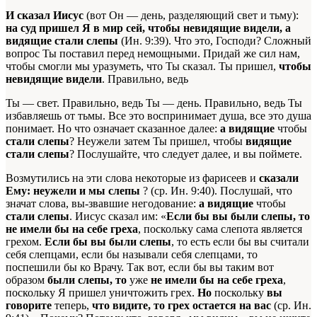
И сказал Иисус
(вот Он — день, разделяющий свет и тьму):
на суд пришел Я в мир сей, чтобы невидящие видели, а
видящие стали слепы
(Ин. 9:39). Что это, Господи? Сложный
вопрос Ты поставил перед немощными. Придай же сил нам,
чтобы смогли мы уразуметь, что Ты сказал. Ты пришел,
чтобы
невидящие видели
. Правильно, ведь
Ты — свет. Правильно, ведь Ты — день. Правильно, ведь Ты
избавляешь от тьмы. Все это воспринимает душа, все это душа
понимает. Но что означает сказанное далее:
а видящие
чтобы
стали слепы
? Неужели затем Ты пришел, чтобы
видящие
стали слепы
? Послушайте, что следует далее, и вы поймете.
Возмутились на эти слова некоторые из фарисеев и
сказали
Ему: неужели и мы слепы
? (ср. Ин. 9:40). Послушай, что
значат слова, вы-звавшие негодование:
а видящие
чтобы
стали слепы
. Иисус сказал им: «
Если бы вы были слепы, то
не имели бы
на себе
греха
, поскольку сама слепота является
грехом.
Если бы вы были слепы
, то есть если бы вы считали
себя слепцами, если бы называли себя слепцами, то
поспешили бы ко Врачу. Так вот, если бы вы таким вот
образом
были слепы, то
уже
не имели бы
на себе
греха
,
поскольку Я пришел уничтожить грех.
Но
поскольку
вы
говорите
теперь,
что видите, то грех остается на вас
(ср. Ин.