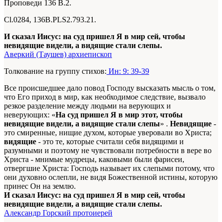
Проповеди 136 В.2.
Сl.0284, 136B.PLS2.793.21.
И сказал Иисус: на суд пришел Я в мир сей, чтобы
невидящие видели, а видящие стали слепы.
Аверкий (Таушев) архиепископ
Толкование на группу стихов:
Ин: 9: 39-39
Все происшедшее дало повод Господу высказать мысль о том,
что Его приход в мир, как необходимое следствие, вызвало
резкое разделение между людьми на верующих и
неверующих: «
На суд пришел Я в мир этот, чтобы
невидящие видели, а видящие стали слепы
» .
Невидящие
-
это смиренные, нищие духом, которые уверовали во Христа;
видящие
- это те, которые считали себя видящими и
разумными и поэтому не чувствовали потребности в вере во
Христа - мнимые мудрецы, каковыми были фарисеи,
отвергшие Христа: Господь называет их слепыми потому, что
они духовно ослепли, не видя Божественной истины, которую
принес Он на землю.
И сказал Иисус: на суд пришел Я в мир сей, чтобы
невидящие видели, а видящие стали слепы.
Александр Горский протоиерей