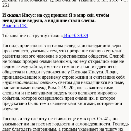
251
И сказал Иисус: на суд пришел Я в мир сей, чтобы
невидящие видели, а видящие стали слепы.
Властов Г.К.
Толкование на группу стихов:
Ин: 9: 39-39
Господь произносит эти слова вслед за исповеданием веры
прозревшего, указывая тем, что прозрение слепого есть тип
развития нового человека в христианском обществе. Слепой
не только прозрел очами земными, но ему открылись еще не
ведомые ему тайны; вместе с сим он изгнан из древнего
общества и находит успокоение у Господа Иисуса. Люди,
принадлежавшие к древнему строю жизни и считавшие себя
«
путеводителями слепых
», светом для находящихся во тьме,
наставниками невежд
Рим. 2:19–20.
, оказываются сами
слепыми и не могущими видеть того великого мирового
события, которое совершалось пред очами их, и которое
предсказано было теми священными книгами, которые они
изучали.
Господь и эту слепоту не ставит еще им в грех
Ст. 41.
, но
указывает им на грех их гордости и самонадеянности. Господь
дает благодать смиренным, а гордым указывает на тщету их