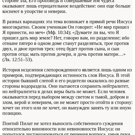
стороне зла, Его проповедь и совершаемые Им чудеса
оказывают лишь отрицательное воздействие: они еще больше
коснеют в упорстве и неверии.
В разных вариациях эта тема возникает в прямой речи Иисуса
многократно. Своим ученикам Он говорит: «Не мир пришел
Я принести, но меч» (Мф. 10:34); «Думаете ли вы, что Я
пришел дать мир земле? Нет, говорю вам, но разделение; ибо
отныне пятеро в одном доме станут разделяться, трое против
двух, и двое против трех: отец будет против сына, и сын
против отца; мать против дочери, и дочь против матери…»
(Лк. 12:51–53).
История исцеления слепорожденного является лишь одним из
примеров, подтверждающих истинность слов Иисуса. В этой
истории бывший слепой и его родители оказались по разные
стороны водораздела. Они пытаются сохранить нейтралитет,
но нейтралитета в делах веры быть не может. Если человек
оказывается перед выбором между светом и тьмой, добром и
злом, верой и неверием, он не может просто отойти в сторону:
хочет он этого или не хочет, он вынужден занять ту или иную
позицию.
Понтий Пилат не хотел выносить собственного суждения
относительно виновности или невиновности Иисуса: он
попытался дистанцироваться от решения вопроса, умыв руки.