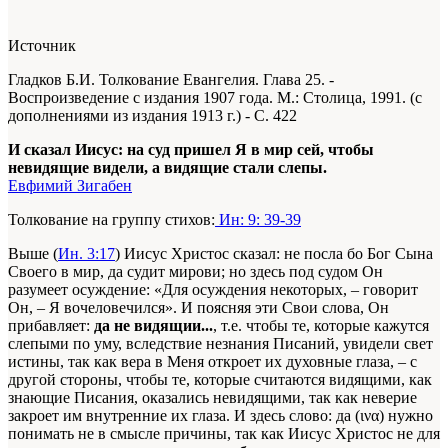
Источник
Гладков Б.И. Толкование Евангелия. Глава 25. -
Воспроизведение с издания 1907 года. М.: Столица, 1991. (с
дополнениями из издания 1913 г.) - С. 422
И сказал Иисус: на суд пришел Я в мир сей, чтобы
невидящие видели, а видящие стали слепы.
Евфимий Зигабен
Толкование на группу стихов:
Ин: 9: 39-39
Выше (
Ин. 3:17
) Иисус Христос сказал: не посла бо Бог Сына
Своего в мир, да судит мирови; но здесь под судом Он
разумеет осуждение: «Для осуждения некоторых, – говорит
Он, – Я вочеловечился». И поясняя эти Свои слова, Он
прибавляет:
да не видящии...
, т.е. чтобы те, которые кажутся
слепыми по уму, вследствие незнания Писаний, увидели свет
истины, так как вера в Меня откроет их духовные глаза, – с
другой стороны, чтобы те, которые считаются видящими, как
знающие Писания, оказались невидящими, так как неверие
закроет им внутренние их глаза. И здесь слово: да (ινα) нужно
понимать не в смысле причины, так как Иисус Христос не для