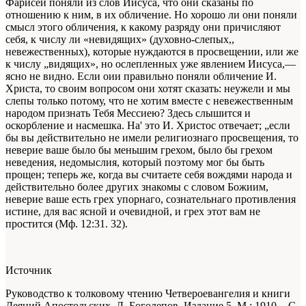
Фарисеи поняли из слов Иисуса, что они сказаны по
отношению к ним, в их обличение. Но хорошо ли они поняли
смысл этого обличения, к какому разряду они причисляют
себя, к числу ли «невидящих» (духовно-слепых,,
невежественных), которые нуждаются в просвещении, или же
к числу „видящих», но ослепленных уже явлением Иисуса,—
ясно не видно. Если оии правильно поняли обличение И.
Христа, то своим вопросом они хотят сказать: неужели и мы
слепы только потому, что не хотим вместе с невежественным
народом признать Тебя Мессиею? Здесь слышится и
оскорбление и насмешка. На' это И. Христос отвечает; „если
бы вы действительно не имели религиознаго просвещения, то
неверие ваше было бы меньшим грехом, было бы грехом
неведения, недомыслия, который поэтому мог бы быть
прощен; теперь же, когда вы считаете себя вождями народа и
действительно более других знакомы с словом Божиим,
неверие ваше есть грех упорнаго, сознательнаго противления
истине, для вас ясной и очевидной, и грех этот вам не
простится (Мф. 12:31. 32).
Источник
Руководство к толковому чтению Четвероевангелия и книги
Деяний Апостольских. Д. Боголепов. Издание 5. М.: 1910. - С.