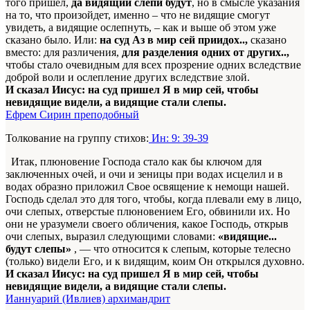
того пришел,
да видящии слепи будут
, но в смысле указания
на то, что произойдет, именно – что не видящие смогут
увидеть, а видящие ослепнуть, – как и выше об этом уже
сказано было. Или:
на суд Аз в мир сей приидох..,
сказано
вместо: для различения,
для разделения одних от других..,
чтобы стало очевидным для всех прозрение одних вследствие
доброй воли и ослепление других вследствие злой.
И сказал Иисус: на суд пришел Я в мир сей, чтобы
невидящие видели, а видящие стали слепы.
Ефрем Сирин преподобный
Толкование на группу стихов:
Ин: 9: 39-39
Итак, плюновение Господа стало как бы ключом для
заключенных очей, и очи и зеницы при водах исцелил и в
водах образно приложил Свое освящение к немощи нашей.
Господь сделал это для того, чтобы, когда плевали ему в лицо,
очи слепых, отверстые плюновением Его, обвинили их. Но
они не уразумели своего обличения, какое Господь, открыв
очи слепых, выразил следующими словами:
«видящие...
будут слепы»
, — что относится к слепым, которые телесно
(только) видели Его, и к видящим, коим Он открылся духовно.
И сказал Иисус: на суд пришел Я в мир сей, чтобы
невидящие видели, а видящие стали слепы.
Ианнуарий (Ивлиев) архимандрит