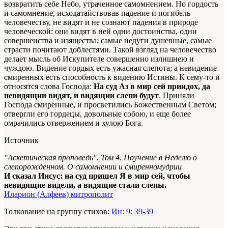
возвратить себе Небо, утраченное самомнением. Но гордость
и самомнение, исходатайствовав падение и погибель
человечеству, не видят и не сознают падения в природе
человеческой: они видят в ней одни достоинства, одни
совершенства и изящества; самые недуги душевные, самые
страсти почитают доблестями. Такой взгляд на человечество
делает мысль об Искупителе совершенно излишнею и
чуждою. Видение гордых есть ужасная слепота; а невидение
смиренных есть способность к видению Истины. К сему-то и
относятся слова Господа:
На суд Аз в мир сей приидох, да
невидящии видят, и видящии слепи будут
. Приняли
Господа смиренные, и просветились Божественным Светом;
отвергли его гордецы, довольные собою, и еще более
омрачились отвержением и хулою Бога.
Источник
"Аскетическая проповедь". Том 4. Поучение в Неделю о
слепорожденном. О самомнении и смиренномудрии
И сказал Иисус: на суд пришел Я в мир сей, чтобы
невидящие видели, а видящие стали слепы.
Иларион (Алфеев) митрополит
Толкование на группу стихов:
Ин: 9: 39-39