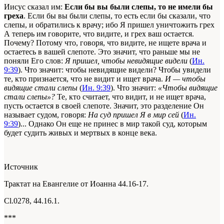
Иисус сказал им:
Если бы вы были слепы, то не имели бы
греха
. Если бы вы были слепы, то есть если бы сказали, что
слепы, и обратились к врачу; ибо Я пришел уничтожить грех
А теперь им говорите, что видите, и грех ваш остается.
Почему? Потому что, говоря, что видите, не ищете врача и
остаетесь в вашей слепоте. Это значит, что раньше мы не
поняли Его слов:
Я пришел, чтобы невидящие видели
(
Ин.
9:39
). Что значит: чтобы невидящие видели? Чтобы увидели
те, кто признается, что не видит и ищет врача.
И — чтобы
видящие стали слепы
(
Ин. 9:39
). Что значит:
«Чтобы видящие
стали слепы»?
Те, кто считает, что видит, и не ищет врача,
пусть остается в своей слепоте. Значит, это разделение Он
называет судом, говоря:
На суд пришел Я в мир сей
(
Ин.
9:39
)... Однако Он еще не принес в мир такой суд, которым
будет судить живых и мертвых в конце века.
Источник
Трактат на Евангелие от Иоанна 44.16-17.
Сl.0278, 44.16.1.
***