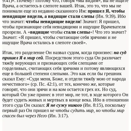
9:41)». Почему? Потому что, говоря «мы видим», вы не ищите
Врача, а остаетесь в слепоте вашей. Итак, это то, что мы не
понимали еще из недавно сказанного Им:
пришел Я, чтобы
невидящие видели, а видящие стали слепы
(Ин. 9:39). Ибо
что значит:
чтобы невидящие видели
! Значит:
Я пришел,
чтобы признающие себя невидящими и ищущие Врачевателя
прозрели. А «
видящие
чтобы
стали слепы
»! Что это значит?
Значит:
«Я пришел,
чтобы считающие себя зрячими и не
ищущие Врача остались в слепоте своей».
Итак, это разделение Он назвал судом, когда произнес:
на суд
пришел Я в мир сей
. Посредством этого суда Он различает
тяжбу верующих и признающих
себя слепцами
от
горделивых, считающих себя зрячими и потому являющихся
еще в большей степени слепыми. Это как если бы грешник
сказал Ему: «Суди меня, Боже, и отдели тяжбу мою от народа
нечестивого» (ср. Пс. 42:1), от тех, конечно же, которые
говорят, что они зрячи и на ком остается грех их. Но суд,
который Он уже принес в этот мир, не тот, в ходе которого Он
будет судить живых и мертвых в конце века. Ибо в отношении
этого суда Он сказал:
Я не сужу никого
(Ин. 8:15), поскольку
первый раз Он пришел
не чтобы судить мир, но чтобы мир
спасен был через Него
(Ин. 3:17).