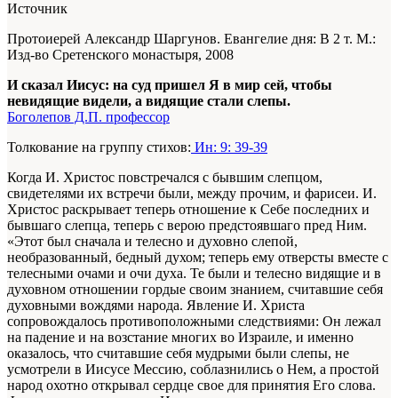
Источник
Протоиерей Александр Шаргунов. Евангелие дня: В 2 т. М.:
Изд-во Сретенского монастыря, 2008
И сказал Иисус: на суд пришел Я в мир сей, чтобы
невидящие видели, а видящие стали слепы.
Боголепов Д.П. профессор
Толкование на группу стихов:
Ин: 9: 39-39
Когда И. Христос повстречался с бывшим слепцом,
свидетелями их встречи были, между прочим, и фарисеи. И.
Христос раскрывает теперь отношение к Себе последних и
бывшаго слепца, теперь с верою предстоявшаго пред Ним.
«Этот был сначала и телесно и духовно слепой,
необразованный, бедный духом; теперь ему отверсты вместе с
телесными очами и очи духа. Те были и телесно видящие и в
духовном отношении гордые своим знанием, считавшие себя
духовными вождями народа. Явление И. Христа
сопровождалось противоположными следствиями: Он лежал
на падение и на возстание многих во Израиле, и именно
оказалось, что считавшие себя мудрыми были слепы, не
усмотрели в Иисусе Мессию, соблазнились о Нем, а простой
народ охотно открывал сердце свое для принятия Его слова.