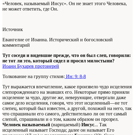
«Человек, называемый Иисус». Он не знает этого Человека,
не может ответить, где Он.
Источник
Евангелие от Иоанна. Исторический и богословский
комментарий
Тут соседи и видевшие прежде, что он был слеп, говорили:
не тот ли это, который сидел и просил милостыни?
Иоанн Бухарев протоиерей
Толкование на группу стихов:
Ин: 9: 8-8
Тут выражается впечатление, какое произвело чудо исцеления
слепорожденнаго на знавших его. Некоторые прямо приняли
исцеление за чудо, другие же, неверующие, отвергали даже
самое дело исцеления, говоря, что этот исцеленный—не тот
слепец, который был известен, а другой, похожий на него, так
что спрашивали его самого, действительно ли он тот самый
слепой, спрашивали и о том, каким образом он прозрел.
Человек называемый
(нарицаемый)
Иисус
... Так
исцеленный называет Господа; далее он называет Его