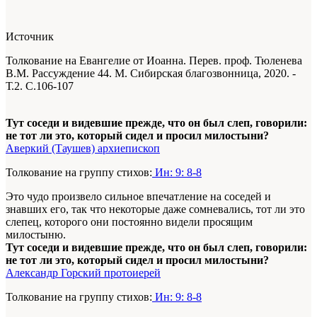
Источник
Толкование на Евангелие от Иоанна. Перев. проф. Тюленева
В.М. Рассуждение 44. М. Сибирская благозвонница, 2020. -
Т.2. С.106-107
Тут соседи и видевшие прежде, что он был слеп, говорили:
не тот ли это, который сидел и просил милостыни?
Аверкий (Таушев) архиепископ
Толкование на группу стихов:
Ин: 9: 8-8
Это чудо произвело сильное впечатление на соседей и
знавших его, так что некоторые даже сомневались, тот ли это
слепец, которого они постоянно видели просящим
милостыню.
Тут соседи и видевшие прежде, что он был слеп, говорили:
не тот ли это, который сидел и просил милостыни?
Александр Горский протоиерей
Толкование на группу стихов:
Ин: 9: 8-8