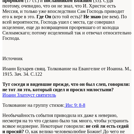
пророком
(17 ст.) и
посланником Божиим
(33). Судя
поэтому, очевидно, что он не знал, что И. Христос есть
Мессия, и только уже впоследствии Сам Господь приводит
его к вере в это.
Где Он
(кто той есть)?
Не знаю
(не вем). По
всей вероятности, Господь ушел с места, где совершил
исцеление, еще до возвращения прозревшаго от колодца
Силоамскаго; потому исцеленный так и отвечал относительно
Господа.
Источник
Иоанн Бухарев свящ. Толкование на Евангелие от Иоанна. М.,
1915. Зач. 34. С.122
Тут соседи и видевшие прежде, что он был слеп, говорили:
не тот ли это, который сидел и просил милостыни?
Иоанн Златоуст святитель
Толкование на группу стихов:
Ин: 9: 8-8
Необычайность события приводила их даже к неверию,
несмотря на то что сделано было так много, чтобы устранить
всякое недоверие. Некоторые говорили:
не сей ли есть седяй
и просяй?
О, как велико человеколюбие Божие! До чего не