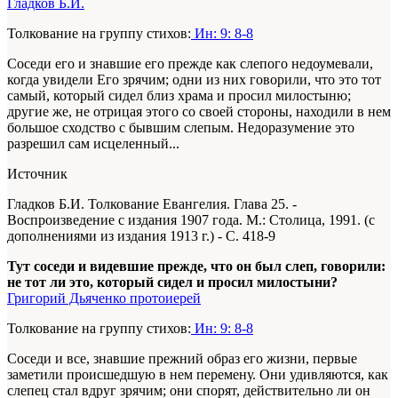
Гладков Б.И.
Толкование на группу стихов:
Ин: 9: 8-8
Соседи его и знавшие его прежде как слепого недоумевали,
когда увидели Его зрячим; одни из них говорили, что это тот
самый, который сидел близ храма и просил милостыню;
другие же, не отрицая этого со своей стороны, находили в нем
большое сходство с бывшим слепым. Недоразумение это
разрешил сам исцеленный...
Источник
Гладков Б.И. Толкование Евангелия. Глава 25. -
Воспроизведение с издания 1907 года. М.: Столица, 1991. (с
дополнениями из издания 1913 г.) - С. 418-9
Тут соседи и видевшие прежде, что он был слеп, говорили:
не тот ли это, который сидел и просил милостыни?
Григорий Дьяченко протоиерей
Толкование на группу стихов:
Ин: 9: 8-8
Соседи и все, знавшие прежний образ его жизни, первые
заметили происшедшую в нем перемену. Они удивляются, как
слепец стал вдруг зрячим; они спорят, действительно ли он