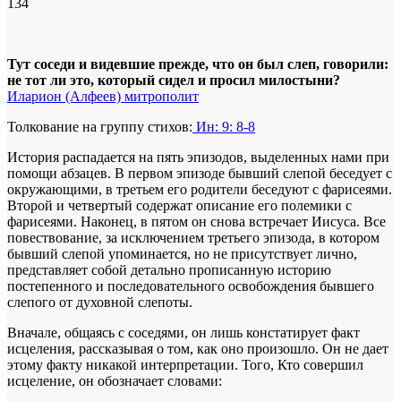
134
Тут соседи и видевшие прежде, что он был слеп, говорили:
не тот ли это, который сидел и просил милостыни?
Иларион (Алфеев) митрополит
Толкование на группу стихов:
Ин: 9: 8-8
История распадается на пять эпизодов, выделенных нами при
помощи абзацев. В первом эпизоде бывший слепой беседует с
окружающими, в третьем его родители беседуют с фарисеями.
Второй и четвертый содержат описание его полемики с
фарисеями. Наконец, в пятом он снова встречает Иисуса. Все
повествование, за исключением третьего эпизода, в котором
бывший слепой упоминается, но не присутствует лично,
представляет собой детально прописанную историю
постепенного и последовательного освобождения бывшего
слепого от духовной слепоты.
Вначале, общаясь с соседями, он лишь констатирует факт
исцеления, рассказывая о том, как оно произошло. Он не дает
этому факту никакой интерпретации. Того, Кто совершил
исцеление, он обозначает словами: