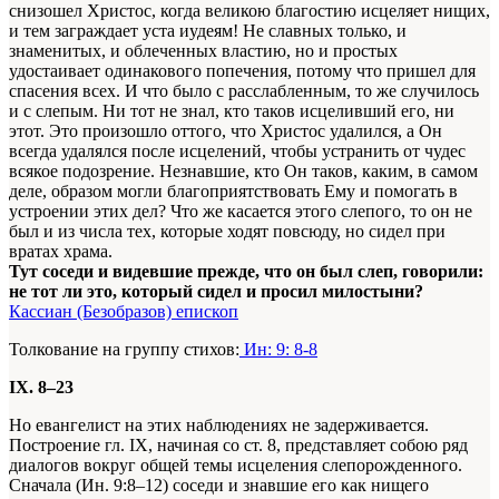
снизошел Христос, когда великою благостию исцеляет нищих,
и тем заграждает уста иудеям! Не славных только, и
знаменитых, и облеченных властию, но и простых
удостаивает одинакового попечения, потому что пришел для
спасения всех. И что было с расслабленным, то же случилось
и с слепым. Ни тот не знал, кто таков исцеливший его, ни
этот. Это произошло оттого, что Христос удалился, а Он
всегда удалялся после исцелений, чтобы устранить от чудес
всякое подозрение. Незнавшие, кто Он таков, каким, в самом
деле, образом могли благоприятствовать Ему и помогать в
устроении этих дел? Что же касается этого слепого, то он не
был и из числа тех, которые ходят повсюду, но сидел при
вратах храма.
Тут соседи и видевшие прежде, что он был слеп, говорили:
не тот ли это, который сидел и просил милостыни?
Кассиан (Безобразов) епископ
Толкование на группу стихов:
Ин: 9: 8-8
IX. 8–23
Но евангелист на этих наблюдениях не задерживается.
Построение гл. IX, начиная со ст. 8, представляет собою ряд
диалогов вокруг общей темы исцеления слепорожденного.
Сначала (Ин. 9:8–12) соседи и знавшие его как нищего