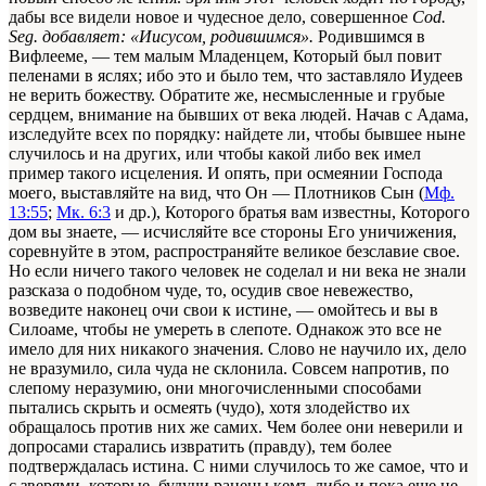
дабы все видели новое и чудесное дело, совершенное
Cod.
Seg. добавляет: «Иисусом, родившимся».
Родившимся в
Вифлееме, — тем малым Младенцем, Который был повит
пеленами в яслях; ибо это и было тем, что заставляло Иудеев
не верить божеству. Обратите же, несмысленные и грубые
сердцем, внимание на бывших от века людей. Начав с Адама,
изследуйте всех по порядку: найдете ли, чтобы бывшее ныне
случилось и на других, или чтобы какой либо век имел
пример такого исцеления. И опять, при осмеянии Господа
моего, выставляйте на вид, что Он — Плотников Сын (
Мф.
13:55
;
Мк. 6:3
и др.), Которого братья вам известны, Которого
дом вы знаете, — исчисляйте все стороны Его уничижения,
соревнуйте в этом, распространяйте великое безславие свое.
Но если ничего такого человек не соделал и ни века не знали
разсказа о подобном чуде, то, осудив свое невежество,
возведите наконец очи свои к истине, — омойтесь и вы в
Силоаме, чтобы не умереть в слепоте. Однакож это все не
имело для них никакого значения. Слово не научило их, дело
не вразумило, сила чуда не склонила. Совсем напротив, по
слепому неразумию, они многочисленными способами
пытались скрыть и осмеять (чудо), хотя злодейство их
обращалось против них же самих. Чем более они неверили и
допросами старались извратить (правду), тем более
подтверждалась истина. С ними случилось то же самое, что и
с зверями, которые, будучи ранены кемъ-либо и пока еще не