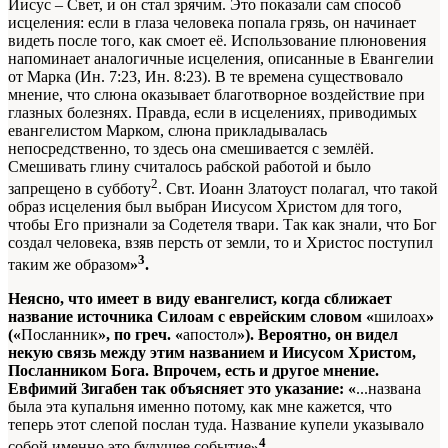
Иисус – Свет, и он стал зрячим. Это показали сам способ
исцеления: если в глаза человека попала грязь, он начинает
видеть после того, как смоет её. Использование плюновения
напоминает аналогичные исцеления, описанные в Евангелии
от Марка (Ин. 7:23, Ин. 8:23). В те времена существовало
мнение, что слюна оказывает благотворное воздействие при
глазных болезнях. Правда, если в исцелениях, приводимых
евангелистом Марком, слюна прикладывалась
непосредственно, то здесь она смешивается с землёй.
Смешивать глину считалось рабской работой и было
2
запрещено в субботу
. Свт. Иоанн Златоуст полагал, что такой
образ исцеления был выбран Иисусом Христом для того,
чтобы Его признали за Содетеля твари. Так как знали, что Бог
создал человека, взяв персть от земли, то и Христос поступил
3
таким же образом
»
.
Неясно, что имеет в виду евангелист, когда сближает
название источника Силоам с еврейским словом «
шилоах
»
(«
Посланник
», по греч. «
апостол
»). Вероятно, он видел
некую связь между этим названием и Иисусом Христом,
Посланником Бога. Впрочем, есть и другое мнение.
Евфимий Зигабен так объясняет это указание: «
...названа
была эта купальня именно потому, как мне кажется, что
теперь этот слепой послан туда. Название купели указывало
4
собой именно это будущее событие
»
.