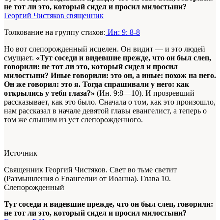
не тот ли это, который сидел и просил милостыни?
Георгий Чистяков священник
Толкование на группу стихов:
Ин: 9: 8-8
Но вот слепорожденный исцелен. Он видит — и это людей
смущает.
«Тут соседи и видевшие прежде, что он был слеп,
говорили: не тот ли это, который сидел и просил
милостыни? Иные говорили: это он, а иные: похож на него.
Он же говорил: это я. Тогда спрашивали у него: как
открылись у тебя глаза?»
(Ин. 9:8—10). И прозревший
рассказывает, как это было. Сначала о том, как это произошло,
нам рассказал в начале девятой главы евангелист, а теперь о
том же слышим из уст слепорожденного.
Источник
Священник Георгий Чистяков. Свет во тьме светит
(Размышления о Евангелии от Иоанна). Глава 10.
Слепорожденный
Тут соседи и видевшие прежде, что он был слеп, говорили:
не тот ли это, который сидел и просил милостыни?