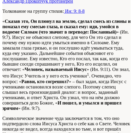
Александр Прокопчук протоиерей
Толкование на группу стихов:
Ин: 9: 8-8
«
Сказав это, Он плюнул на землю, сделал смесь из слюны и
помазал ему смесью глаза, и сказал ему: иди, умойся в
водоеме Силоам (что значит в переводе: Посланный)
» (Ин.
9:7). Иисус не объяснил слепому, для чего Он это сделал и
почему ему нужно идти умыться именно в Силоаме. Ему
замазали глаза грязью, и он послушно идёт умываться туда,
куда ему указано. Дальнейшие события объясняют его
послушание. Ему известно, Кто его послал, так как, когда его
бывшие соседи спрашивают у него, Кто его исцелил, он
отвечает: «
Человек, называемый Иисус
» (Ин. 9:11). Он знал,
1
что Иисус Учитель и у него есть ученики
. Очевидно, что
вопрос: «
Равви, кто согрешил?
» – был задан, когда Иисус с
учениками остановился возле слепого. Поэтому слепец
слышал весь произошедший диалог: и вопрос, заданный
учениками, и ответ Христа. Он узнал, что на нём должно
совершиться дело Божие, «
И пошел, и умылся и пришел
зрячим
» (Ин. 9:7).
Символическое значение чуда заключается в том, что оно
подтвердило слова Иисуса Христа о себе как о Свете. Человек
никогда не видел, всегда находился во тьме, и вот пришёл