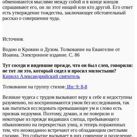
обмениваются мыслями между собой и в конце концов
спрашивают его, он ли этот нищий или кто другой. Его ответ
есть утверждение тождества, заключающее обстоятельный
рассказ о совершении чуда.
Источник
Водою и Кровию и Духом. Толкование на Евангелие от
Иоанна. Электронное издание. С. 86
Тут соседи и видевшие прежде, что он был слеп, говорили:
не тот ли это, который сидел и просил милостыни?
Кирилл Александрийский святитель
Толкование на группу стихов:
Ин: 9: 8-8
Великие чудеса с трудом вызывают веру к себе и недоступны
разумению, но воспринимаются умом без исследования, так
как пытаться исследовать превышающее ум и слово есть
признак недоумия. Поэтому, думаю, и не поверили и
некоторые из прежде видавших слепца, пребывающего
обыкновенно на перекрестках улиц, и теперь пораженных
тем, что неожиданно встречают его обладающим светлыми
глазами. Это событие вызывает в них сомнение и разделение.