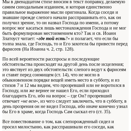
Мы в двенадцатом стихе вносим в текст поправку, делаемую
самим синодальным изданием, и которая единственно
правильное выражение мысли оригинала. Когда соседи и
знавшие прежде слепого начали расспрашивать его, как он
получил зрение, то он назвал Господа по имени, а потому
вопрос мог касаться лишь местонахождения Господа и не мог
быть формулирован местоимением кто?
Так и св. Иоанн
Златоуст читает: «
где той есть
?
» и полагает, что если бы
толпа знала, где Господь, то и Его захотела бы привести перед
фарисеев (На Иоанна ч. 2, стр. 128).
По всей вероятности расспросы и последующие
обстоятельства происходят на другой день после исцеления;
это явствует из двух обстоятельств: слепого ведут к фарисеям
и ставят перед сонмищем (ст. 14), что не могло в
обыкновенном порядке вещей иметь место в субботу, и из
стихов 7 и 12 мы видим, что прозревший или не воротился в
Господу, или же вернее не нашел Его, если приходил
благодарить Его, ибо на вопрос – где Он? прозревший
отвечает «
не вем
», из чего следует заключить, что в субботу, в
день прозрения он не видел Господа, ибо иначе конечно узнал
бы Его в храме, когда Господь Сам сыскал его (ст. 35).
Все повествование о том, как слепорожденный сидел и
просил милостыню, как расспрашивали его соседи, как