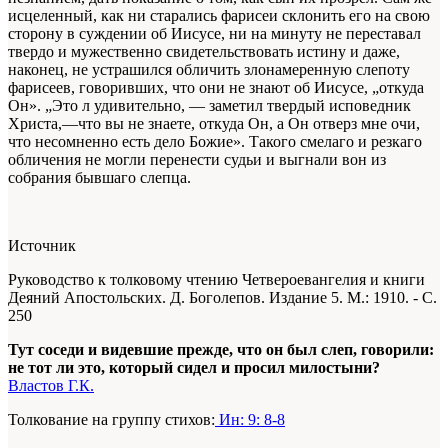
исцеленный, как ни старались фарисеи склонить его на свою
сторону в суждении об Иисусе, ни на минуту не переставал
твердо и мужественно свидетельствовать истину и даже,
наконец, не устрашился обличить злонамеренную слепоту
фарисеев, говоривших, что они не знают об Иисусе, „откуда
Он». „Это л удивительно, — заметил твердый исповедник
Христа,—что вы не знаете, откуда Он, а Он отверз мне очи,
что несомненно есть дело Божие». Такого смелаго и резкаго
обличения не могли перенести судьи и выгнали вон из
собрания бывшаго слепца.
Источник
Руководство к толковому чтению Четвероевангелия и книги
Деяний Апостольских. Д. Боголепов. Издание 5. М.: 1910. - С.
250
Тут соседи и видевшие прежде, что он был слеп, говорили:
не тот ли это, который сидел и просил милостыни?
Властов Г.К.
Толкование на группу стихов:
Ин: 9: 8-8