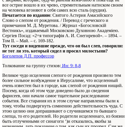
все острие вошло в их чрево, стремительным натиском своим
на человека вгоняют в себя самих всю сталь (орудия).
Печатается по изданию
: Святого Астерия Амасийского
Слово о слепом от рождения. /
Перевод с греческого и
примечания М. Д. Муретова.
/ Журнал «Богословскiй
Вестникъ», издаваемый Московскою Духовною Академiею.
Сергiев Посад: «2=я типографiя А. И. Снегиревой». – 1894. –
Том II. – Май. – с. 169-182.
Тут соседи и видевшие прежде, что он был слеп, говорили:
не тот ли это, который сидел и просил милостыни?
Боголепов Д.П. профессор
Толкование на группу стихов:
Ин: 9: 8-8
Великое чудо исцеления слепого от рождения произвело тем
более сильное возбуждение в Иерусалиме, что исцеленный
очень известен был в городе, как слепой от рождения нищий.
Посему, когда об этом чуде доведено было до сведения
фарисеев, они начали самое тщательное разследование
события. Все старания их в этом случае направлены были к
тому, чтобы подвергнуть сомнению действительность чуда. С
этою целию они допрашивают о случившемся то бывшаго
слепца, то его родителей. Но родители исцеленнаго, из боязни
быть отлученными от синагоги ‘)и отказались, якобы за
незнанием, дать показание о том, как сын их прозрел. Сам же