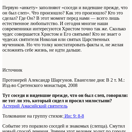
Первую «анкету» заполняют «соседи и видевшие прежде, что
он был слеп». Что произошло? Как это произошло? Кто это
сделал? Где Он? В этот момент перед нами — всего лишь
естественное любопытство. И сегодня многие наши
современники интересуются Христом точно так же. Сколько
чудес совершается Христом и Его святыми! Кто не знает о
чудесах святителя Николая или святых Царственных
мучеников. Но что толку констатировать факты и, не желая
осложнять себе жизнь, не идти дальше.
Источник
Протоиерей Александр Шаргунов. Евангелие дня: В 2 т. М.:
Изд-во Сретенского монастыря, 2008
Тут соседи и видевшие прежде, что он был слеп, говорили:
не тот ли это, который сидел и просил милостыни?
Астерий Амасийский святитель
Толкование на группу стихов:
Ин: 9: 8-8
Событие это поразило соседей и знакомых (слепца). Смутил
новый способ лечения. Зрячим этот человек ходит по городу,