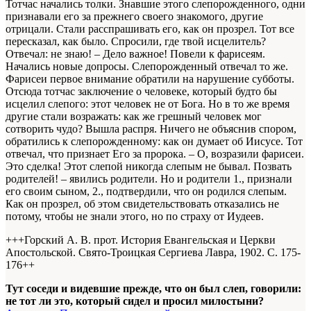
Тотчас начались толки. Знавшие этого слепорожденного, одни
признавали его за прежнего своего знакомого, другие
отрицали. Стали расспрашивать его, как он прозрел. Тот все
пересказал, как было. Спросили, где твой исцелитель?
Отвечал: не знаю! – Дело важное! Повели к фарисеям.
Начались новые допросы. Слепорожденный отвечал то же.
Фарисеи первое внимание обратили на нарушение субботы.
Отсюда тотчас заключение о человеке, который будто бы
исцелил слепого: этот человек не от Бога. Но в то же время
другие стали возражать: как же грешный человек мог
сотворить чудо? Вышла распря. Ничего не объяснив спором,
обратились к слепорожденному: как он думает об Иисусе. Тот
отвечал, что признает Его за пророка. – О, возразили фарисеи.
Это сделка! Этот слепой никогда слепым не бывал. Позвать
родителей! – явились родители. Но и родители 1., признали
его своим сыном, 2., подтвердили, что он родился слепым.
Как он прозрел, об этом свидетельствовать отказались не
потому, чтобы не знали этого, но по страху от Иудеев.
+++Горский А. В. прот. История Евангельская и Церкви
Апостольской. Свято-Троицкая Сергиева Лавра, 1902. С. 175-
176+
+
Тут соседи и видевшие прежде, что он был слеп, говорили:
не тот ли это, который сидел и просил милостыни?