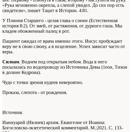
«Рука мгновенно окрепла, а слепой увидел. До сих пор есть
свидетели», пишет Тацит в Истории. 4:81.
У Плиния Старшего - целая глава о слюне (Естественная
история 8:2). От змей, от растяжения, от дурного глаза. Мы
кладем обожженный палец в рот.
Пациент ожидал от врача именно этого. Иисус пробуждает
веру не в свою слюну, а в исцеление. Успех зависит часто от
веры.
Силоам
. Водоем под открытым небом. Вода в него
посылалась по водопроводу из Источника Девы (1еон, Тихон
в долине Кедрона).
Чудо с точки зрения иудеев невероятно.
Проказа, слепота - от рождения.
Источник
Ианнуарий (Ивлиев) архим. Евангелие от Иоанна:
Богословско-экзегетический комментарий. М.:2021. С. 133-