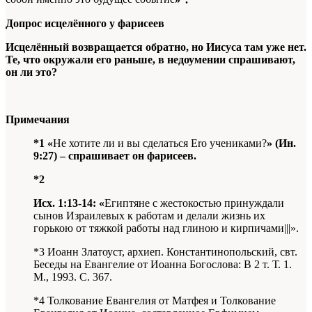
Допрос исцелённого у фарисеев
Исцелённый возвращается обратно, но Иисуса там уже нет.
Те, что окружали его раньше, в недоумении спрашивают,
он ли это?
Примечания
*1 «
Не хотите ли и вы сделаться Ero учениками?
» (Ин.
9:27) – спрашивает он фарисеев.
*2
Исх. 1:13-14: «
Египтяне с жестокостью принуждали
сынов Израилевых к работам и делали жизнь их
горькою от тяжкой работы над глиною и кирпичами|||».
*3 Иоанн Златоуст, архиеп. Константинопольский, свт.
Беседы на Евангелие от Иоанна Богослова: В 2 т. Т. 1.
М., 1993. С. 367.
*4 Толкование Евангелия от Матфея и Толкование