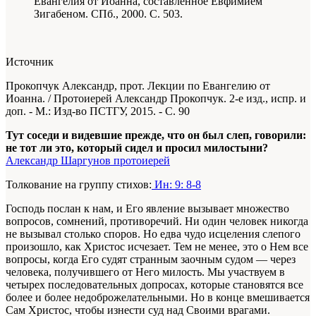
Евангелия от Иоанна, составленное Евфимием
Зигабеном. СПб., 2000. С. 503.
Источник
Прокопчук Александр, прот. Лекции по Евангелию от
Иоанна. / Протоиерей Александр Прокопчук. 2-е изд., испр. и
доп. - М.: Изд-во ПСТГУ, 2015. - С. 90
Тут соседи и видевшие прежде, что он был слеп, говорили:
не тот ли это, который сидел и просил милостыни?
Александр Шаргунов протоиерей
Толкование на группу стихов:
Ин: 9: 8-8
Господь послан к нам, и Его явление вызывает множество
вопросов, сомнений, противоречий. Ни один человек никогда
не вызывал столько споров. Но едва чудо исцеления слепого
произошло, как Христос исчезает. Тем не менее, это о Нем все
вопросы, когда Его судят странным заочным судом — через
человека, получившего от Него милость. Мы участвуем в
четырех последовательных допросах, которые становятся все
более и более недоброжелательными. Но в конце вмешивается
Сам Христос, чтобы изнести суд над Своими врагами.