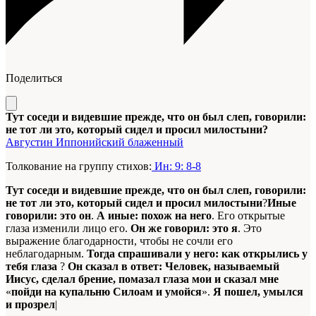
Поделиться
Тут соседи и видевшие прежде, что он был слеп, говорили:
не тот ли это, который сидел и просил милостыни?
Августин Иппонийский блаженный
Толкование на группу стихов:
Ин: 9: 8-8
Тут соседи и видевшие прежде, что он был слеп, говорили:
не тот ли это, который сидел и просил милостыни
?
Иные
говорили: это он
.
А иные: похож на него
. Его открытые
глаза изменили лицо его.
Он же говорил: это я
. Это
выражение благодарности, чтобы не сочли его
неблагодарным.
Тогда спрашивали у него: как открылись у
тебя глаза
?
Он сказал в ответ: Человек, называемый
Иисус, сделал брение, помазал глаза мои и сказал мне
«
пойди на купальню Силоам и умойся
».
Я пошел, умылся
и прозрел
|