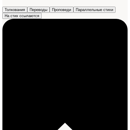
Толкования
Переводы
Проповеди
Параллельные стихи
На стих ссылаются