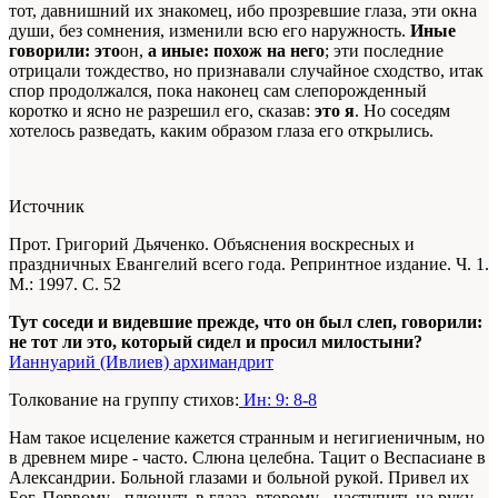
тот, давнишний их знакомец, ибо прозревшие глаза, эти окна
души, без сомнения, изменили всю его наружность.
Иные
говорили: это
он,
а иные: похож на него
; эти последние
отрицали тождество, но признавали случайное сходство, итак
спор продолжался, пока наконец сам слепорожденный
коротко и ясно не разрешил его, сказав:
это я
. Но соседям
хотелось разведать, каким образом глаза его открылись.
Источник
Прот. Григорий Дьяченко. Объяснения воскресных и
праздничных Евангелий всего года. Репринтное издание. Ч. 1.
М.: 1997. С. 52
Тут соседи и видевшие прежде, что он был слеп, говорили:
не тот ли это, который сидел и просил милостыни?
Ианнуарий (Ивлиев) архимандрит
Толкование на группу стихов:
Ин: 9: 8-8
Нам такое исцеление кажется странным и негигиеничным, но
в древнем мире - часто. Слюна целебна. Тацит о Веспасиане в
Александрии. Больной глазами и больной рукой. Привел их
Бог. Первому - плюнуть в глаза, второму - наступить на руку.