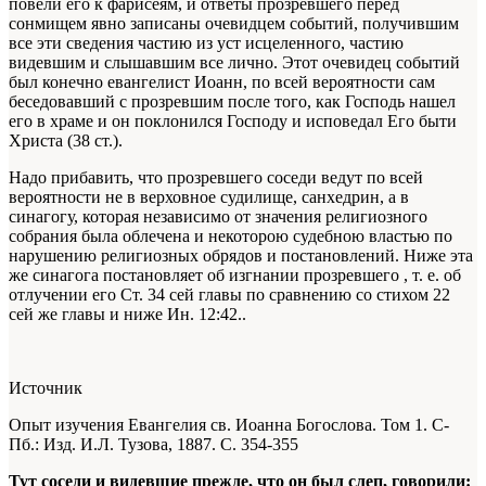
повели его к фарисеям, и ответы прозревшего перед
сонмищем явно записаны очевидцем событий, получившим
все эти сведения частию из уст исцеленного, частию
видевшим и слышавшим все лично. Этот очевидец событий
был конечно евангелист Иоанн, по всей вероятности сам
беседовавший с прозревшим после того, как Господь нашел
его в храме и он поклонился Господу и исповедал Его быти
Христа (38 ст.).
Надо прибавить, что прозревшего соседи ведут по всей
вероятности не в верховное судилище, санхедрин, а в
синагогу, которая независимо от значения религиозного
собрания была облечена и некоторою судебною властью по
нарушению религиозных обрядов и постановлений. Ниже эта
же синагога постановляет об изгнании прозревшего , т. е. об
отлучении его
Ст. 34 сей главы по сравнению со стихом 22
сей же главы и ниже Ин. 12:42.
.
Источник
Опыт изучения Евангелия св. Иоанна Богослова. Том 1. С-
Пб.: Изд. И.Л. Тузова, 1887. С. 354-355
Тут соседи и видевшие прежде, что он был слеп, говорили: