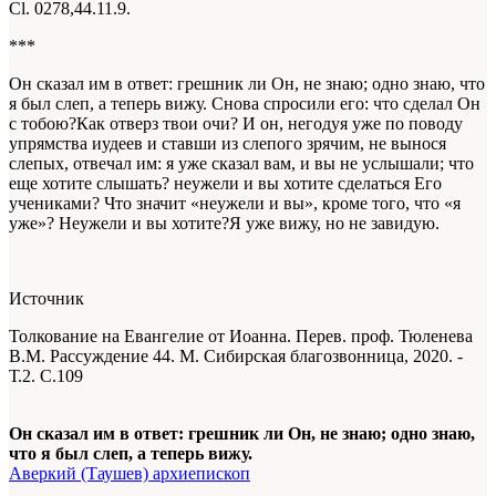
Сl. 0278,44.11.9.
***
Он сказал им в ответ: грешник ли Он, не знаю; одно знаю, что
я был слеп, а теперь вижу. Снова спросили его: что сделал Он
с тобою?Как отверз твои очи? И он, негодуя уже по поводу
упрямства иудеев и ставши из слепого зрячим, не вынося
слепых, отвечал им: я уже сказал вам, и вы не услышали; что
еще хотите слышать? неужели и вы хотите сделаться Его
учениками? Что значит «неужели и вы», кроме того, что «я
уже»? Неужели и вы хотите?Я уже вижу, но не завидую.
Источник
Толкование на Евангелие от Иоанна. Перев. проф. Тюленева
В.М. Рассуждение 44. М. Сибирская благозвонница, 2020. -
Т.2. С.109
Он сказал им в ответ: грешник ли Он, не знаю; одно знаю,
что я был слеп, а теперь вижу.
Аверкий (Таушев) архиепископ