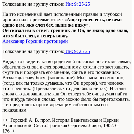
Толкование на группу стихов:
Ин: 9: 25-25
На это исцеленный дает исполненный правды и глубокой
иронии над фарисеями ответ: «
Аще грешен есть, не вем:
едино вем, яко слеп бех, ныне же вижу».
Он сказал им в ответ: грешник ли Он, не знаю; одно знаю,
что я был слеп, а теперь вижу.
Александр Горский протоиерей
Толкование на группу стихов:
Ин: 9: 25-25
Видя, что свидетельство родителей но согласно с их мыслями,
обратились снова к слепорожденному, хотели его застращать,
смутить и подорвать его мнение, сбить в его показаниях.
Воздаждь славу Богу! (заклинание). Мы знаем несомненно,
(тогда как ты только думаешь, что Он пророк), что человек
этот грешник. (Признавайся, что дело было не так). И стали
снова его допрашивать: как Он отверз тебе очи, думая найти
что-нибудь такое в словах, что можно было бы перетолковать,
– и представить противоречащим собственным его
показаниям.
+++Горский А. В. прот. История Евангельская и Церкви
Апостольской. Свято-Троицкая Сергиева Лавра, 1902. С.
176+
+