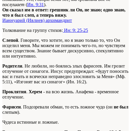
послушает
(
Ин. 9:31
).
Он сказал им в ответ: грешник ли Он, не знаю; одно знаю,
что я был слеп, а теперь вижу.
Ианнуарий (Ивлиев) архимандрит
Толкование на группу стихов:
Ин: 9: 25-25
Слепой
. Говорите, что хотите, но я знаю только то, что Он
исцелил меня. Мы можем не понимать чего-то, но чувствуем
всем существом. Знание бывает дискурсивно, спекулятивно
или интуитивно.
Родители
. Не любили, но боялись злых фарисеев. Им грозит
отлучение от синагоги. Иисус предупреждал: «будут поносить
вас и гнать и всячески неправедно злословить за Меня» (Мф.
5:11), «Изгонят вас из синагог» (Ин. 16:2).
Проклятия
.
Херем
- на всю жизнь. Анафема - временное
отлучение.
Фарисеи
. Подозревали обман, то есть ложное чудо (он
не был
слепым).
Чудеса истинные и ложные.