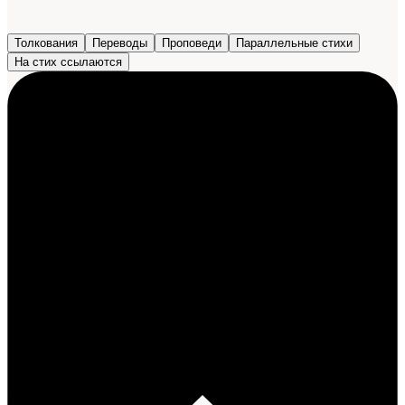
Толкования
Переводы
Проповеди
Параллельные стихи
На стих ссылаются