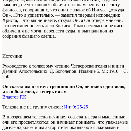
наконец, не устрашился обличить злонамеренную слепоту
фарисеев, говоривших, что они не знают об Иисусе, „откуда
Он». „Это л удивительно, — заметил твердый исповедник
Христа,—что вы не знаете, откуда Он, а Он отверз мне очи,
что несомненно есть дело Божие». Такого смелаго и резкаго
обличения не могли перенести судьи и выгнали вон из
собрания бывшаго слепца.
Источник
Руководство к толковому чтению Четвероевангелия и книги
Деяний Апостольских. Д. Боголепов. Издание 5. М.: 1910. - С.
250
Он сказал им в ответ: грешник ли Он, не знаю; одно знаю,
что я был слеп, а теперь вижу.
Властов Г.К.
Толкование на группу стихов:
Ин: 9: 25-25
В прозревшем телесно начинает созревать вера и мысленные
очи его просветляются: он начинает понимать, что уважаемые
доселе народом и им авторитеты оказываются лживыми и