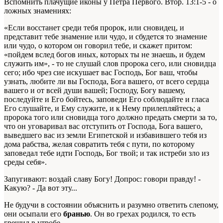
Вспомнить плачущие иконы у Петра Первого. Втор. 13:1-5 - о
ложных знамениях:
«Если восстанет среди тебя пророк, или сновидец, и
представит тебе знамение или чудо, и сбудется то знамение
или чудо, о котором он говорил тебе, и скажет притом:
«пойдем вслед богов иных, которых ты не знаешь, и будем
служить им», - то не слушай слов пророка сего, или сновидца
сего; ибо чрез сие искушает вас Господь, Бог ваш, чтобы
узнать, любите ли вы Господа, Бога вашего, от всего сердца
вашего и от всей души вашей; Господу, Богу вашему,
последуйте и Его бойтесь, заповеди Его соблюдайте и гласа
Его слушайте, и Ему служите, и к Нему прилепляйтесь; а
пророка того или сновидца того должно предать смерти за то,
что он уговаривал вас отступить от Господа, Бога вашего,
выведшего вас из земли Египетской и избавившего тебя из
дома рабства, желая совратить тебя с пути, по которому
заповедал тебе идти Господь, Бог твой; и так истреби зло из
среды себя».
Запугивают: воздай славу Богу! Допрос: говори правду! -
Какую? - Да вот эту...
Не будучи в состоянии объяснить и разумно ответить слепому,
они осыпали его
бранью
. Он во грехах родился, то есть
грешил в утробе.