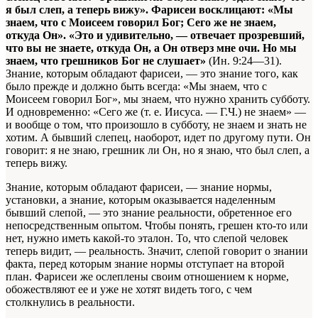
я был слеп, а теперь вижу». Фарисеи восклицают: «Мы
знаем, что с Моисеем говорил Бог; Сего же не знаем,
откуда Он». «Это и удивительно, — отвечает прозревший,
что вы не знаете, откуда Он, а Он отверз мне очи. Но мы
знаем, что грешников Бог не слушает»
(Ин. 9:24—31).
Знание, которым обладают фарисеи, — это знание того, как
было прежде и должно быть всегда: «Мы знаем, что с
Моисеем говорил Бог», мы знаем, что нужно хранить субботу.
И одновременно: «Сего же (т. е. Иисуса. — Г.Ч.) не знаем» —
и вообще о том, что произошло в субботу, не знаем и знать не
хотим. А бывший слепец, наоборот, идет по другому пути. Он
говорит: я не знаю, грешник ли Он, но я знаю, что был слеп, а
теперь вижу.
Знание, которым обладают фарисеи, — знание нормы,
установки, а знание, которым оказывается наделенным
бывший слепой, — это знание реальности, обретенное его
непосредственным опытом. Чтобы понять, грешен кто-то или
нет, нужно иметь какой-то эталон. То, что слепой человек
теперь видит, — реальность. Значит, слепой говорит о знании
факта, перед которым знание нормы отступает на второй
план. Фарисеи же ослеплены своим отношением к норме,
обожествляют ее и уже не хотят видеть того, с чем
столкнулись в реальности.