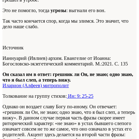
Это не помогло, тогда
угрозы
: выгнали его вон.
Так часто кончается спор, когда мы злимся. Это значит, что
дело наше слабо.
Источник
Ианнуарий (Ивлиев) архим. Евангелие от Иоанна:
Богословско-экзегетический комментарий. М.:2021. С. 135
Он сказал им в ответ: грешник ли Он, не знаю; одно знаю,
что я был слеп, а теперь вижу.
Иларион (Алфеев) митрополит
Толкование на группу стихов:
Ин: 9: 25-25
Однако он воздает славу Богу по-иному. Он отвечает:
«грешник ли Он, не знаю; одно знаю, что я был слеп, а теперь
вижу». В данном случае первая часть фразы скорее имеет
риторический характер: «не знаю» в устах бывшего слепого
означает совсем не то же самое, что оно означало в устах его
родителей. Акцент здесь делается на второй части фразы: