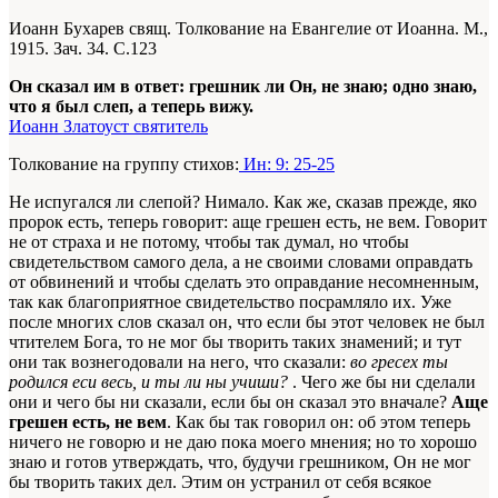
Иоанн Бухарев свящ. Толкование на Евангелие от Иоанна. М.,
1915. Зач. 34. С.123
Он сказал им в ответ: грешник ли Он, не знаю; одно знаю,
что я был слеп, а теперь вижу.
Иоанн Златоуст святитель
Толкование на группу стихов:
Ин: 9: 25-25
Не испугался ли слепой? Нимало. Как же, сказав прежде, яко
пророк есть, теперь говорит: аще грешен есть, не вем. Говорит
не от страха и не потому, чтобы так думал, но чтобы
свидетельством самого дела, а не своими словами оправдать
от обвинений и чтобы сделать это оправдание несомненным,
так как благоприятное свидетельство посрамляло их. Уже
после многих слов сказал он, что если бы этот человек не был
чтителем Бога, то не мог бы творить таких знамений; и тут
они так вознегодовали на него, что сказали:
во гресех ты
родился еси весь, и ты ли ны учиши?
. Чего же бы ни сделали
они и чего бы ни сказали, если бы он сказал это вначале?
Аще
грешен есть, не вем
. Как бы так говорил он: об этом теперь
ничего не говорю и не даю пока моего мнения; но то хорошо
знаю и готов утверждать, что, будучи грешником, Он не мог
бы творить таких дел. Этим он устранил от себя всякое