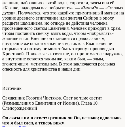
женщин, набравших святой воды, спросили, зачем она ей.
«Как же, надо дома все побрызгать». — «Зачем?» — «От злых
духов». Получается, что это какой-то примитивный магизм на
уровне древнего египтянина или жителя Сибири в эпоху
расцвета шаманизма, но отнюдь не действия человека,
просвещенного светом Евангелия. Человек приходит в храм,
чтобы поставить свечку, взять воды, чтобы «побрызгать»
жилище и т.п. Внешне он становится православным,
внутренне же остается язычником, так как Евангелия не
открывает и потому не может быть затронут проповедью
Христовой. Прикасаясь к святыне, он принимает ее наружно,
а внутренне остается таким же, каким был, — злым,
эгоистичным, мстительным. В этом заключается реальная
опасность для христианства в наши дни.
Источник
Священник Георгий Чистяков. Свет во тьме светит
(Размышления о Евангелии от Иоанна). Глава 10.
Слепорожденный
Он сказал им в ответ: грешник ли Он, не знаю; одно знаю,
что я был слеп, а теперь вижу.