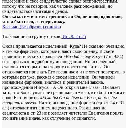
подозрение и свое свидетельство сделал беспристрастным,
потому что не говорил, как человек расположенный, но
свидетельствовался самим делом.
Он сказал им в ответ: грешник ли Он, не знаю; одно знаю,
что я был слеп, а теперь вижу.
Кассиан (Безобразов) епископ
Толкование на группу стихов:
Ин: 9: 25-25
Снова привлекается исцеленный. Куда? Не сказано; очевидно,
к тем же фарисеям, которые и дают свою оценку. В свете
раввинистических параллелей
«Воздай славу Богу»
(Ин. 9:24)
есть призыв к подробному исповеданию. Но исцеленный
становится открыто на сторону своего исцелителя. Он
отказывается признать Его грешником и не хочет повторять, в
который раз уже, рассказ о своем исцелении. Он удивлен
незнанием фарисеев, знатоков и ревнителей закона,
происхождения Иисуса: «А Он открыл мне глаза». Он знает
зато, что Бог слушает не грешников, а «того, кто боится Бога и
волю Его творит».
«Если бы Он не был от Бога, не мог бы
творить ничего»
. На это исповедание фарисеи (ср. ст. 24 и 31
cл.) отвечают изгнанием исцеленного. Размышление
евангелиста в ст. 23 не позволяет читателю Евангелия понять
это изгнание иначе, как отлучение от синагоги.