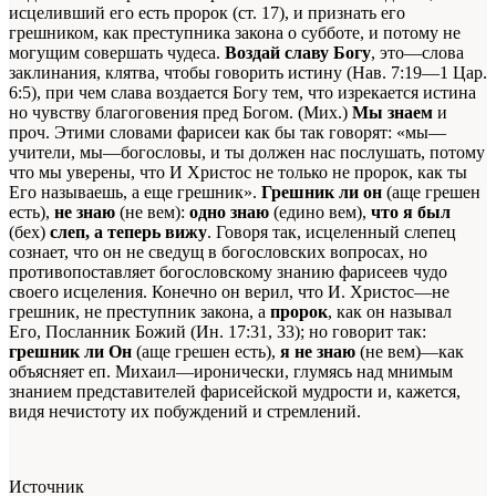
исцеливший его есть пророк (ст. 17), и признать его
грешником, как преступника закона о субботе, и потому не
могущим совершать чудеса.
Воздай славу Богу
, это—слова
заклинания, клятва, чтобы говорить истину (Нав. 7:19—1 Цар.
6:5), при чем слава воздается Богу тем, что изрекается истина
но чувству благоговения пред Богом. (Мих.)
Мы знаем
и
проч. Этими словами фарисеи как бы так говорят: «мы—
учители, мы—богословы, и ты должен нас послушать, потому
что мы уверены, что И Христос не только не пророк, как ты
Его называешь, а еще грешник».
Грешник ли он
(аще грешен
есть),
не знаю
(не вем):
одно знаю
(едино вем),
что я был
(бех)
слеп, а теперь вижу
. Говоря так, исцеленный слепец
сознает, что он не сведущ в богословских вопросах, но
противопоставляет богословскому знанию фарисеев чудо
своего исцеления. Конечно он верил, что И. Христос—не
грешник, не преступник закона, а
пророк
, как он называл
Его, Посланник Божий (Ин. 17:31, 33); но говорит так:
грешник ли Он
(аще грешен есть),
я не знаю
(не вем)—как
объясняет еп. Михаил—иронически, глумясь над мнимым
знанием представителей фарисейской мудрости и, кажется,
видя нечистоту их побуждений и стремлений.
Источник