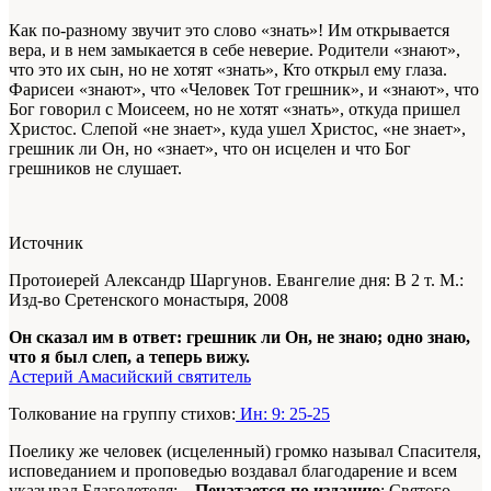
Как по-разному звучит это слово «знать»! Им открывается
вера, и в нем замыкается в себе неверие. Родители «знают»,
что это их сын, но не хотят «знать», Кто открыл ему глаза.
Фарисеи «знают», что «Человек Тот грешник», и «знают», что
Бог говорил с Моисеем, но не хотят «знать», откуда пришел
Христос. Слепой «не знает», куда ушел Христос, «не знает»,
грешник ли Он, но «знает», что он исцелен и что Бог
грешников не слушает.
Источник
Протоиерей Александр Шаргунов. Евангелие дня: В 2 т. М.:
Изд-во Сретенского монастыря, 2008
Он сказал им в ответ: грешник ли Он, не знаю; одно знаю,
что я был слеп, а теперь вижу.
Астерий Амасийский святитель
Толкование на группу стихов:
Ин: 9: 25-25
Поелику же человек (исцеленный) громко называл Спасителя,
исповеданием и проповедью воздавал благодарение и всем
указывал Благодетеля:...
Печатается по изданию
: Святого