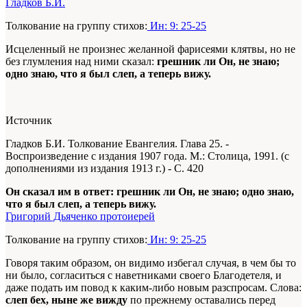
Гладков Б.И.
Толкование на группу стихов:
Ин: 9: 25-25
Исцеленный не произнес желанной фарисеями клятвы, но не
без глумления над ними сказал:
грешник ли Он, не знаю;
одно знаю, что я был слеп, а теперь вижу.
Источник
Гладков Б.И. Толкование Евангелия. Глава 25. -
Воспроизведение с издания 1907 года. М.: Столица, 1991. (с
дополнениями из издания 1913 г.) - С. 420
Он сказал им в ответ: грешник ли Он, не знаю; одно знаю,
что я был слеп, а теперь вижу.
Григорий Дьяченко протоиерей
Толкование на группу стихов:
Ин: 9: 25-25
Говоря таким образом, он видимо избегал случая, в чем бы то
ни было, согласиться с наветниками своего Благодетеля, и
даже подать им повод к каким-либо новым разспросам. Слова:
слеп бех, ныне же вижду
по прежнему оставались перед