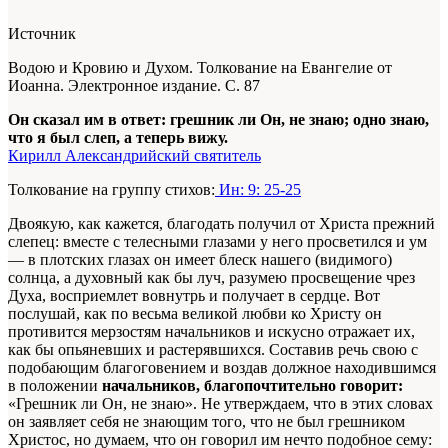
Источник
Водою и Кровию и Духом. Толкование на Евангелие от
Иоанна. Электронное издание. С. 87
Он сказал им в ответ: грешник ли Он, не знаю; одно знаю,
что я был слеп, а теперь вижу.
Кирилл Александрийский святитель
Толкование на группу стихов:
Ин: 9: 25-25
Двоякую, как кажется, благодать получил от Христа прежний
слепец: вместе с телесными глазами у него просветился и ум
— в плотских глазах он имеет блеск нашего (видимого)
солнца, а духовный как бы луч, разумею просвещение чрез
Духа, восприемлет вовнутрь и получает в сердце. Вот
послушай, как по весьма великой любви ко Христу он
противится мерзостям начальников и искусно отражает их,
как бы опьяневших и растерявшихся. Составив речь свою с
подобающим благоговением и воздав должное находившимся
в положении
начальников, благопочтительно говорит:
«Грешник ли Он, не знаю». Не утверждаем, что в этих словах
он заявляет себя не знающим того, что не был грешником
Христос, но думаем, что он говорил им нечто подобное сему: