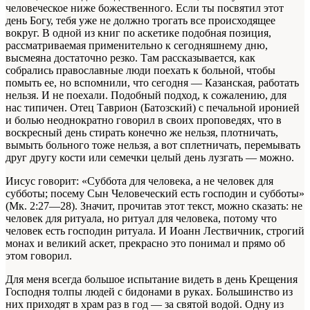
человеческое ниже божественного. Если ты посвятил этот
день Богу, тебя уже не должно трогать все происходящее
вокруг. В одной из книг по аскетике подобная позиция,
рассматриваемая применительно к сегодняшнему дню,
высмеяна достаточно резко. Там рассказывается, как
собрались православные люди поехать к больной, чтобы
помыть ее, но вспомнили, что сегодня — Казанская, работать
нельзя. И не поехали. Подобный подход, к сожалению, для
нас типичен. Отец Таврион (Батозский) с печальной иронией
и болью неоднократно говорил в своих проповедях, что в
воскресный день стирать конечно же нельзя, плотничать,
вымыть больного тоже нельзя, а вот сплетничать, перемывать
друг другу кости или семечки целый день лузгать — можно.
Иисус говорит: «Суббота для человека, а не человек для
субботы; посему Сын Человеческий есть господин и субботы»
(Мк. 2:27—28). Значит, прочитав этот текст, можно сказать: не
человек для ритуала, но ритуал для человека, потому что
человек есть господин ритуала. И Иоанн Лествичник, строгий
монах и великий аскет, прекрасно это понимал и прямо об
этом говорил.
Для меня всегда большое испытание видеть в день Крещения
Господня толпы людей с бидонами в руках. Большинство из
них приходят в храм раз в год — за святой водой. Одну из