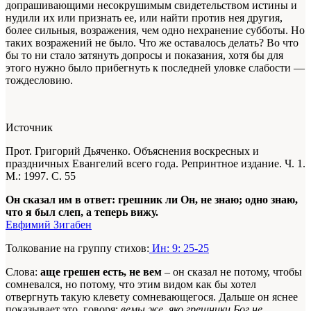
допрашивающими несокрушимым свидетельством истины и
нудили их или признать ее, или найти против нея другия,
более сильныя, возражения, чем одно нехранение субботы. Но
таких возражений не было. Что же оставалось делать? Во что
бы то ни стало затянуть допросы и показания, хотя бы для
этого нужно было прибегнуть к последней уловке слабости —
тождесловию.
Источник
Прот. Григорий Дьяченко. Объяснения воскресных и
праздничных Евангелий всего года. Репринтное издание. Ч. 1.
М.: 1997. С. 55
Он сказал им в ответ: грешник ли Он, не знаю; одно знаю,
что я был слеп, а теперь вижу.
Евфимий Зигабен
Толкование на группу стихов:
Ин: 9: 25-25
Слова:
аще грешен есть, не вем
– он сказал не потому, чтобы
сомневался, но потому, что этим видом как бы хотел
отвергнуть такую клевету сомневающегося. Дальше он яснее
показывает это, говоря:
вемы же, яко грешники Бог не