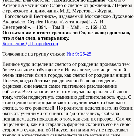
Астерия Амасийского Слово о слепом от рождения. /
Перевод
с греческого и примечания М. Д. Муретова.
/ Журнал
«Богословскiй Вестникъ», издаваемый Московскою Духовною
Академiею. Сергiев Посад: «2-я типографiя А. И.
Снегиревой». – 1894. – Том II. – Май. – с. 169-182.
Он сказал им в ответ: грешник ли Он, не знаю; одно знаю,
что я был слеп, а теперь вижу.
Боголепов Д.П. профессор
Толкование на группу стихов:
Ин: 9: 25-25
Великое чудо исцеления слепого от рождения произвело тем
более сильное возбуждение в Иерусалиме, что исцеленный
очень известен был в городе, как слепой от рождения нищий.
Посему, когда об этом чуде доведено было до сведения
фарисеев, они начали самое тщательное разследование
события. Все старания их в этом случае направлены были к
тому, чтобы подвергнуть сомнению действительность чуда. С
этою целию они допрашивают о случившемся то бывшаго
слепца, то его родителей. Но родители исцеленнаго, из боязни
быть отлученными от синагоги ‘)и отказались, якобы за
незнанием, дать показание о том, как сын их прозрел. Сам же
исцеленный, как ни старались фарисеи склонить его на свою
сторону в суждении об Иисусе, ни на минуту не переставал
твердо и мужественно свидетельствовать истину и даже,