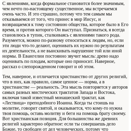
С явлениями, когда формальное становится более значимым,
чем нечто по-настоящему существенное, мы встречаемся
очень часто. И это страшно, потому что тем самым мы
отказываемся от того, что принес в мир Иисус, и
возвращаемся к тому состоянию общества, которое было в Его
время, и против которого Он выступал. Признаться, я всегда
становлюсь в тупик, сталкиваясь с явлениями такого рода.
Разумеется, можно по-разному относиться к людям, но, если
эти люди что-то делают, оценивать их нужно по результатам
их деятельности, а не выискивать нарушение той или иной
нормы. В Евангелии постоянно звучит мысль: древо надо
оценивать по плодам, которые оно приносит. Наверное,
рассказ о слепорожденном говорит и об этом.
Тем, наверное, и отличается христианство от других религий,
что в них, как правило, самое ценное — норма, а в
христианстве — реальность. Эта мысль повторяется у авторов
самых разных мистических трактатов Запада и Востока,
включая такой известный монашеский трактат, как
«Лествица» преподобного Иоанна. Когда ты стоишь на
молитве, говорит святой, и оказывается, что кому-то нужна
твоя помощь, оставь молитву и беги на помощь брату своему.
Вот христианская позиция. Для большинства же древних
религий характерно обратное: если ты совершаешь дело
Божие, то свободен от дел человеческих, потому что