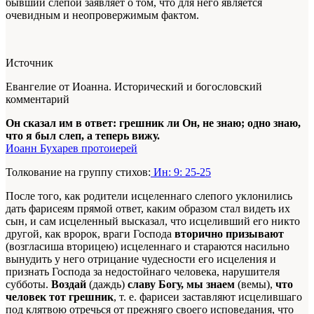
бывший слепой заявляет о том, чтó для него является
очевидным и неопровержимым фактом.
Источник
Евангелие от Иоанна. Исторический и богословский
комментарий
Он сказал им в ответ: грешник ли Он, не знаю; одно знаю,
что я был слеп, а теперь вижу.
Иоанн Бухарев протоиерей
Толкование на группу стихов:
Ин: 9: 25-25
После того, как родители исцеленнаго слепого уклонились
дать фарисеям прямой ответ, каким образом стал видеть их
сын, и сам исцеленный высказал, что исцеливший его никто
другой, как вророк, враги Господа
вторично призывают
(возгласиша вторицею) исцеленнаго и стараются насильно
вынудить у него отрицание чудесности его исцеления и
признать Господа за недостойнаго человека, нарушителя
субботы.
Воздай
(даждь)
славу Богу, мы знаем
(вемы),
что
человек тот грешник
, т. е. фарисеи заставляют исцелившаго
под клятвою отречься от прежняго своего исповедания, что