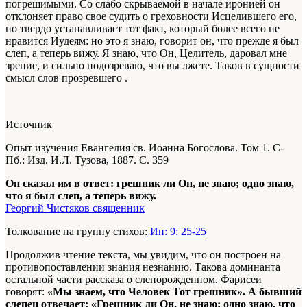
погрешимыми. Со слабо скрываемой в начале иронией он
отклоняет право свое судить о греховности Исцелившего его,
но твердо устанавливает тот факт, который более всего не
нравится Иудеям: но это я знаю, говорит он, что прежде я был
слеп, а теперь вижу. Я знаю, что Он, Целитель, даровал мне
зрение, и сильно подозреваю, что вы лжете. Таков в сущности
смысл слов прозревшего .
Источник
Опыт изучения Евангелия св. Иоанна Богослова. Том 1. С-
Пб.: Изд. И.Л. Тузова, 1887. С. 359
Он сказал им в ответ: грешник ли Он, не знаю; одно знаю,
что я был слеп, а теперь вижу.
Георгий Чистяков священник
Толкование на группу стихов:
Ин: 9: 25-25
Продолжив чтение текста, мы увидим, что он построен на
противопоставлении знания незнанию. Такова доминанта
остальной части рассказа о слепорожденном. Фарисеи
говорят:
«Мы знаем, что Человек Тот грешник». А бывший
слепец отвечает: «Грешник ли Он, не знаю; одно знаю, что