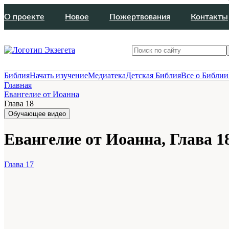
О проекте
Новое
Пожертвования
Контакты
Библия
Начать изучение
Медиатека
Детская Библия
Все о Библии
Главная
Евангелие от Иоанна
Глава 18
Обучающее видео
Евангелие от Иоанна, Глава 1
Глава 17