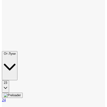
От Луки
23
24