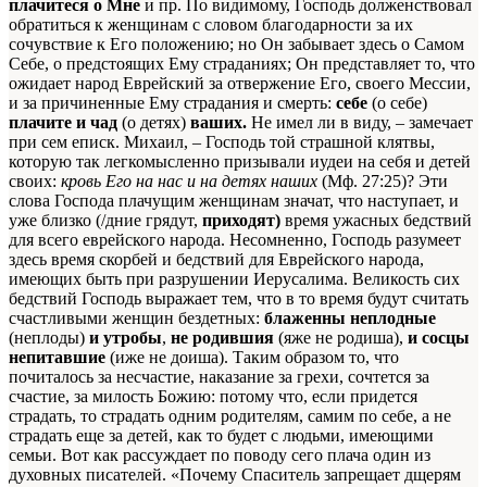
плачитеся о Мне
и пр. По видимому, Господь долженствовал
обратиться к женщинам с словом благодарности за их
сочувствие к Его положению; но Он забывает здесь о Самом
Себе, о предстоящих Ему страданиях; Он представляет то, что
ожидает народ Еврейский за отвержение Его, своего Мессии,
и за причиненные Ему страдания и смерть:
себе
(о себе)
плачите и чад
(о детях)
ваших.
Не имел ли в виду, – замечает
при сем еписк. Михаил, – Господь той страшной клятвы,
которую так легкомысленно призывали иудеи на себя и детей
своих:
кровь Его на нас и на детях наших
(Мф. 27:25)? Эти
слова Господа плачущим женщинам значат, что наступает, и
уже близко (/дние грядут,
приходят)
время ужасных бедствий
для всего еврейского народа. Несомненно, Господь разумеет
здесь время скорбей и бедствий для Еврейского народа,
имеющих быть при разрушении Иерусалима. Великость сих
бедствий Господь выражает тем, что в то время будут считать
счастливыми женщин бездетных:
блаженны неплодные
(неплоды)
и утробы
,
не родившия
(яже не родиша),
и сосцы
непитавшие
(иже не доиша). Таким образом то, что
почиталось за несчастие, наказание за грехи, сочтется за
счастие, за милость Божию: потому что, если придется
страдать, то страдать одним родителям, самим по себе, а не
страдать еще за детей, как то будет с людьми, имеющими
семьи. Вот как рассуждает по поводу сего плача один из
духовных писателей. «Почему Спаситель запрещает дщерям