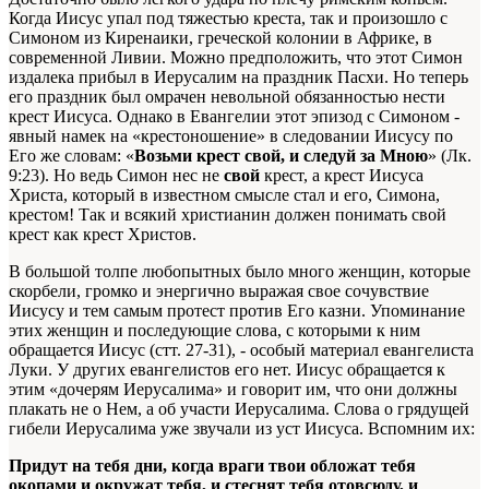
Когда Иисус упал под тяжестью креста, так и произошло с
Симоном из Киренаики, греческой колонии в Африке, в
современной Ливии. Можно предположить, что этот Симон
издалека прибыл в Иерусалим на праздник Пасхи. Но теперь
его праздник был омрачен невольной обязанностью нести
крест Иисуса. Однако в Евангелии этот эпизод с Симоном -
явный намек на «крестоношение» в следовании Иисусу по
Его же словам: «
Возьми крест свой, и следуй за Мною
» (Лк.
9:23). Но ведь Симон нес не
свой
крест, а крест Иисуса
Христа, который в известном смысле стал и его, Симона,
крестом! Так и всякий христианин должен понимать свой
крест как крест Христов.
В большой толпе любопытных было много женщин, которые
скорбели, громко и энергично выражая свое сочувствие
Иисусу и тем самым протест против Его казни. Упоминание
этих женщин и последующие слова, с которыми к ним
обращается Иисус (стт. 27-31), - особый материал евангелиста
Луки. У других евангелистов его нет. Иисус обращается к
этим «дочерям Иерусалима» и говорит им, что они должны
плакать не о Нем, а об участи Иерусалима. Слова о грядущей
гибели Иерусалима уже звучали из уст Иисуса. Вспомним их:
Придут на тебя дни, когда враги твои обложат тебя
окопами и окружат тебя, и стеснят тебя отовсюду, и