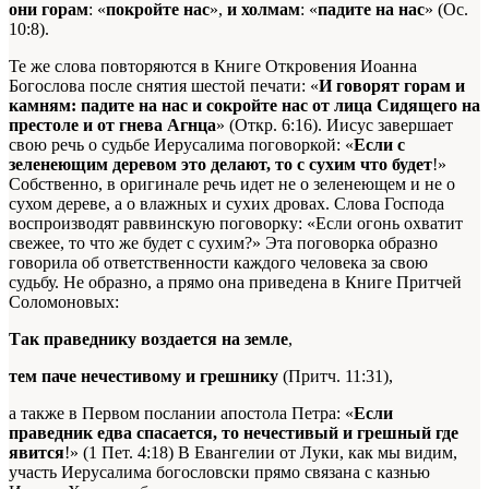
они горам
: «
покройте нас
»,
и холмам
: «
падите на нас
» (Ос.
10:8).
Те же слова повторяются в Книге Откровения Иоанна
Богослова после снятия шестой печати: «
И говорят горам и
камням: падите на нас и сокройте нас от лица Сидящего на
престоле и от гнева Агнца
» (Откр. 6:16). Иисус завершает
свою речь о судьбе Иерусалима поговоркой: «
Если с
зеленеющим деревом это делают, то с сухим что будет
!»
Собственно, в оригинале речь идет не о зеленеющем и не о
сухом дереве, а о влажных и сухих дровах. Слова Господа
воспроизводят раввинскую поговорку: «Если огонь охватит
свежее, то что же будет с сухим?» Эта поговорка образно
говорила об ответственности каждого человека за свою
судьбу. Не образно, а прямо она приведена в Книге Притчей
Соломоновых:
Так праведнику воздается на земле
,
тем паче нечестивому и грешнику
(Притч. 11:31),
а также в Первом послании апостола Петра: «
Если
праведник едва спасается, то нечестивый и грешный где
явится
!» (1 Пет. 4:18) В Евангелии от Луки, как мы видим,
участь Иерусалима богословски прямо связана с казнью