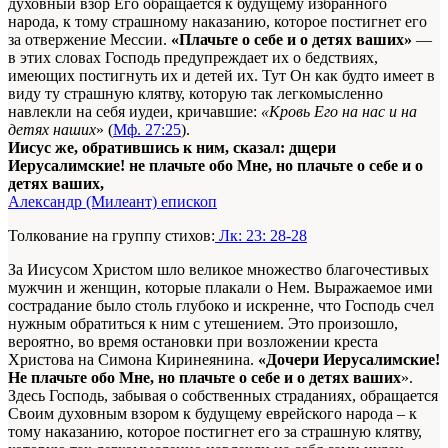
духовный взор Его обращается к будущему избранного
народа, к тому страшному наказанию, которое постигнет его
за отвержение Мессии.
«Плачьте о себе и о детях ваших»
—
в этих словах Господь предупреждает их о бедствиях,
имеющих постигнуть их и детей их. Тут Он как будто имеет в
виду ту страшную клятву, которую так легкомысленно
навлекли на себя иудеи, кричавшие:
«Кровь Его на нас и на
детях наших
» (
Мф. 27:25
).
Иисус же, обратившись к ним, сказал: дщери
Иерусалимские! не плачьте обо Мне, но плачьте о себе и о
детях ваших,
Александр (Милеант) епископ
Толкование на группу стихов:
Лк: 23: 28-28
За Иисусом Христом шло великое множество благочестивых
мужчин и женщин, которые плакали о Нем. Выражаемое ими
сострадание было столь глубоко и искренне, что Господь счел
нужным обратиться к ним с утешением. Это произошло,
вероятно, во время остановки при возложении креста
Христова на Симона Киринеянина.
«Дочери Иерусалимские!
Не плачьте обо Мне, но плачьте о себе и о детях ваших
».
Здесь Господь, забывая о собственных страданиях, обращается
Своим духовным взором к будущему еврейского народа – к
тому наказанию, которое постигнет его за страшную клятву,