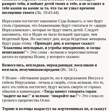
разорят тебя, и побьют детей твоих в тебе, и не оставят в
тебе камня на камне за то, что ты не узнал времени
посещения твоего
(Лк. 19:43-44).
Иерусалим постигнет наказание Суда Божьего, и оно будет
столь страшным, что блаженными будут считаться те «дщери
Иерусалимские», которые не будут иметь детей. Следует
напомнить, что в Иудее не было большей трагедии, чем
бездетный брак. Но настанут дни, когда бездетные женщины
будут рады этому. «
Приходят дни, в которые скажут
:
“
блаженны неплодные, и утробы неродившие, и сосцы
непитавшие
!”» Эти слова - вольная и переосмысленная
цитата из пророка Исаии, у которого сказано:
Возвеселись, неплодная, нерождающая
;
воскликни и
возгласи, немучившаясяродами
(Ис. 54:1).
У Исаии - обетование радости, но в предсказании Иисуса о
гибели Иерусалима - печаль и скорбь, столь великая, что те,
кого эта гибель постигнет, будут желать смерти от горных
обвалов и камнепадов: «
Тогда начнут говорить горам
:
“
падите на нас
!”
и холмам
: “
покройте нас
!”» Это слова из
грозного пророчества Осии:
Терние и волчцы вырастут на жертвенниках их, и скажут