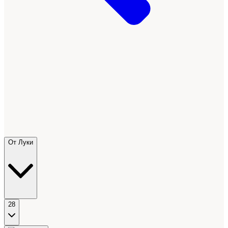
От Луки
28