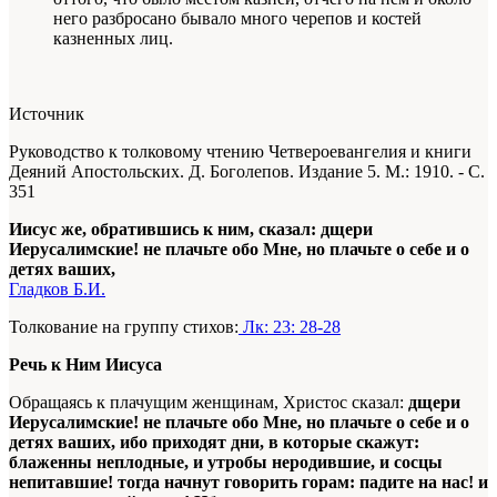
него разбросано бывало много черепов и костей
казненных лиц.
Источник
Руководство к толковому чтению Четвероевангелия и книги
Деяний Апостольских. Д. Боголепов. Издание 5. М.: 1910. - С.
351
Иисус же, обратившись к ним, сказал: дщери
Иерусалимские! не плачьте обо Мне, но плачьте о себе и о
детях ваших,
Гладков Б.И.
Толкование на группу стихов:
Лк: 23: 28-28
Речь к Ним Иисуса
Обращаясь к плачущим женщинам, Христос сказал:
дщери
Иерусалимские! не плачьте обо Мне, но плачьте о себе и о
детях ваших, ибо приходят дни, в которые скажут:
блаженны неплодные, и утробы неродившие, и сосцы
непитавшие! тогда начнут говорить горам: падите на нас! и