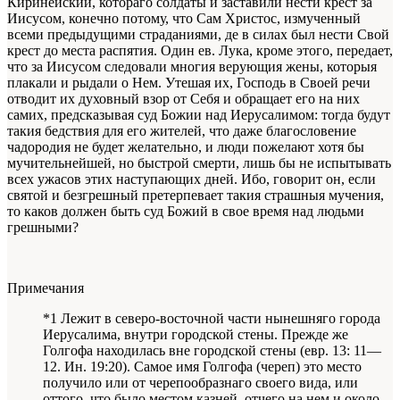
Киринейский, котораго солдаты и заставили нести крест за
Иисусом, конечно потому, что Сам Христос, измученный
всеми предыдущими страданиями, де в силах был нести Свой
крест до места распятия. Один ев. Лука, кроме этого, передает,
что за Иисусом следовали многия верующия жены, которыя
плакали и рыдали о Нем. Утешая их, Господь в Своей речи
отводит их духовный взор от Себя и обращает его на них
самих, предсказывая суд Божии над Иерусалимом: тогда будут
такия бедствия для его жителей, что даже благословение
чадородия не будет желательно, и люди пожелают хотя бы
мучительнейшей, но быстрой смерти, лишь бы не испытывать
всех ужасов этих наступающих дней. Ибо, говорит он, если
святой и безгрешный претерпевает такия страшныя мучения,
то каков должен быть суд Божий в свое время над людьми
грешными?
Примечания
*1 Лежит в северо-восточной части нынешняго города
Иерусалима, внутри городской стены. Прежде же
Голгофа находилась вне городской стены (евр. 13: 11—
12. Ин. 19:20). Самое имя Голгофа (череп) это место
получило или от черепообразнаго своего вида, или
оттого, что было местом казней, отчего на нем и около