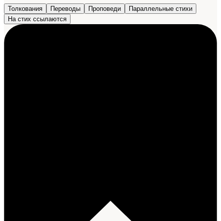
Толкования
Переводы
Проповеди
Параллельные стихи
На стих ссылаются