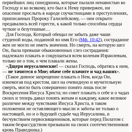
первейших лиц синедриона, которые пылали ненавистью ко
Господу и ко всякому, кто был к Нему привержен, ни
опасение прослыть в народе соучастницами в преступлениях,
приписанных Пророку Галилейскому, — они открыто
предавались всей горести, к какой только способны сердца
чуткие и безутешные…
Для Господа, Который обещал не забыть даже чаши
студеной воды, поданной во имя Его (
Мф. 10:42
), сострадание
жен не могло не иметь значения. Но смерть, на которую шел
Он, была превыше обыкновенных слез сострадания:
надлежало плакать и сокрушаться всем коленам Израилевым,
только не о том, о чем плакали жены.
«
Дщери иерусалимские!
— сказал Господь, обратясь к ним,
—
не тачитеся о Мне; обаче себе плачите и чад ваших
».
(Такое дивное запрещение плакать о Нем, когда Он,
изнемогая под крестом, шел на очевидную и мучительную
смерть, могло быть совершенно понято лишь после
Воскресения Иисуса Христа; но совет плакать о себе и о чадах
своих и теперь давал понять женам и каждому, какое великое
различие между чувствами Иисуса Христа, в таком
положении не оставляющего мысли и заботы не только о
настоящей, но и о будущей судьбе чад Иерусалима, и
бесчувствием первосвященников, которые перед Пилатом с
таким безрассудством призывали на своих соотечественников
кровь Праведника.)