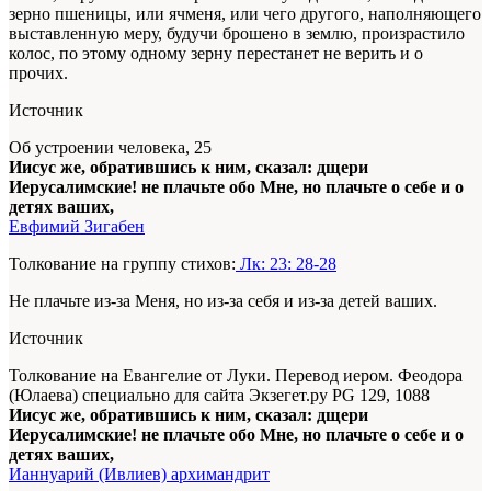
зерно пшеницы, или ячменя, или чего другого, наполняющего
выставленную меру, будучи брошено в землю, произрастило
колос, по этому одному зерну перестанет не верить и о
прочих.
Источник
Об устроении человека, 25
Иисус же, обратившись к ним, сказал: дщери
Иерусалимские! не плачьте обо Мне, но плачьте о себе и о
детях ваших,
Евфимий Зигабен
Толкование на группу стихов:
Лк: 23: 28-28
Не плачьте из-за Меня, но из-за себя и из-за детей ваших.
Источник
Толкование на Евангелие от Луки. Перевод иером. Феодора
(Юлаева) специально для сайта Экзегет.ру PG 129, 1088
Иисус же, обратившись к ним, сказал: дщери
Иерусалимские! не плачьте обо Мне, но плачьте о себе и о
детях ваших,
Ианнуарий (Ивлиев) архимандрит