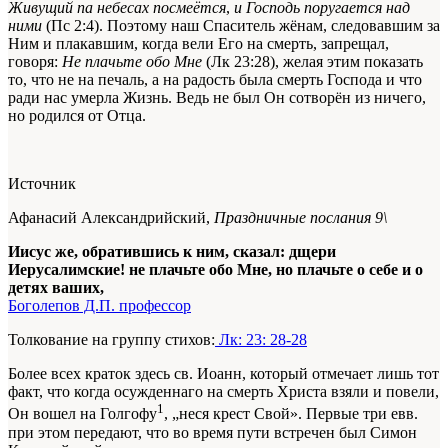
Живущий па небесах посмеётся
,
и Господь поругается над
ними
(Пс 2:4). Поэтому наш Спаситель жёнам, следовавшим за
Ним и плакавшим, когда вели Его на смерть, запрещал,
говоря:
Не плачьте обо Мне
(Лк 23:28), желая этим показать
то, что не на печаль, а на радость была смерть Господа и что
ради нас умерла Жизнь. Ведь не был Он сотворён из ничего,
но родился от Отца.
Источник
Афанасий Александрийский,
Праздничные послания 9\
Иисус же, обратившись к ним, сказал: дщери
Иерусалимские! не плачьте обо Мне, но плачьте о себе и о
детях ваших,
Боголепов Д.П. профессор
Толкование на группу стихов:
Лк: 23: 28-28
Более всех краток здесь св. Иоанн, который отмечает лишь тот
факт, что когда осужденнаго на смерть Христа взяли и повели,
1
Он вошел на Голгофу
, „неся крест Свой». Первые три евв.
при этом передают, что во время пути встречен был Симон