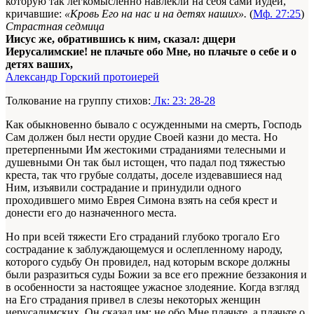
которую так легкомысленно навлекли на себя сами иудеи,
кричавшие:
«Кровь Его на нас и на детях наших».
(
Мф. 27:25
)
Страстная седмица
Иисус же, обратившись к ним, сказал: дщери
Иерусалимские! не плачьте обо Мне, но плачьте о себе и о
детях ваших,
Александр Горский протоиерей
Толкование на группу стихов:
Лк: 23: 28-28
Как обыкновенно бывало с осужденными на смерть, Господь
Сам должен был нести орудие Своей казни до места. Но
претерпенными Им жестокими страданиями телесными и
душевными Он так был истощен, что падал под тяжестью
креста, так что грубые солдаты, доселе издевавшиеся над
Ним, изъявили сострадание и принудили одного
проходившего мимо Еврея Симона взять на себя крест и
донести его до назначенного места.
Но при всей тяжести Его страданий глубоко трогало Его
сострадание к заблуждающемуся и ослепленному народу,
которого судьбу Он провидел, над которым вскоре должны
были разразиться суды Божии за все его прежние беззакония и
в особенности за настоящее ужасное злодеяние. Когда взгляд
на Его страдания привел в слезы некоторых женщин
иерусалимских, Он сказал им: не обо Мне плачьте, а плачьте о