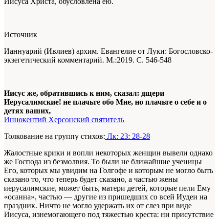
Иисуса Христа, обусловлена ею.
Источник
Ианнуарий (Ивлиев) архим. Евангелие от Луки: Богословско-
экзегетический комментарий. М.:2019. С. 546-548
Иисус же, обратившись к ним, сказал: дщери
Иерусалимские! не плачьте обо Мне, но плачьте о себе и о
детях ваших,
Иннокентий Херсонский святитель
Толкование на группу стихов:
Лк: 23: 28-28
Жалостные крики и вопли некоторых женщин вывели однако
же Господа из безмолвия. То были не ближайшие ученицы
Его, которых мы увидим на Голгофе и которым не могло быть
сказано то, что теперь будет сказано, а частью жены
иерусалимские, может быть, матери детей, которые пели Ему
«осанна», частью — другие из пришедших со всей Иудеи на
праздник. Ничто не могло удержать их от слез при виде
Иисуса, изнемогающего под тяжестью креста: ни присутствие