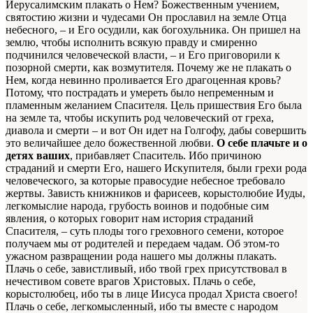
Иерусалимским плакать о Нем? Божественным учением,
святостию жизни и чудесами Он прославил на земле Отца
небесного, – и Его осудили, как богохульника. Он пришел на
землю, чтобы исполнить всякую правду и смиренно
подчинился человеческой власти, – и Его приговорили к
позорной смерти, как возмутителя. Почему же не плакать о
Нем, когда невинно проливается Его драгоценная кровь?
Потому, что пострадать и умереть было непременным и
пламенным желанием Спасителя. Цель пришествия Его была
на земле та, чтобы искупить род человеческий от греха,
диавола и смерти – и вот Он идет на Голгофу, дабы совершить
это величайшее дело божественной любви.
О себе плачьте и о
детях ваших
, прибавляет Спаситель. Ибо причиною
страданий и смерти Его, нашего Искупителя, были грехи рода
человеческого, за которые правосудие небесное требовало
жертвы. Зависть книжников и фарисеев, корыстолюбие Иуды,
легкомыслие народа, грубость воинов и подобные сим
явления, о которых говорит нам история страданий
Спасителя, – суть плоды того греховного семени, которое
получаем мы от родителей и передаем чадам. Об этом-то
ужасном развращении рода нашего мы должны плакать.
Плачь о себе, завистливый, ибо твой грех присутствовал в
нечестивом совете врагов Христовых. Плачь о себе,
корыстолюбец, ибо ты в лице Иисуса продал Христа своего!
Плачь о себе, легкомысленный, ибо ты вместе с народом