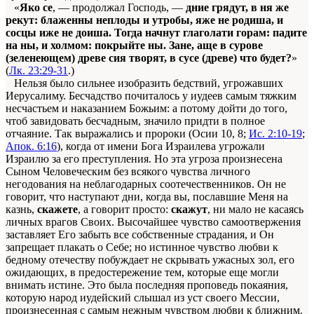
«
Яко се
, — продолжал Господь, —
дние грядут, в ня же
рекут: блаженны неплоды и утробы, яже не родиша, и
сосцы иже не доиша. Тогда начнут глаголати горам: падите
на ны, и холмом: покрыйте ны. Зане, аще в сурове
(зеленеющем) древе сия творят, в сусе (древе) что будет?
»
(
Лк. 23:29-31
.)
Нельзя было сильнее изобразить бедствий, угрожавших
Иерусалиму. Бесчадство почиталось у иудеев самым тяжким
несчастьем и наказанием Божьим: а потому дойти до того,
чтоб завидовать бесчадным, значило придти в полное
отчаяние. Так выражались и пророки (Осии 10, 8;
Ис. 2:10-19
;
Апок. 6:16
), когда от имени Бога Израилева угрожали
Израилю за его преступления. Но эта угроза произнесена
Сыном Человеческим без всякого чувства личного
негодования на неблагодарных соотечественников. Он не
говорит, что наступают дни, когда вы, пославшие Меня на
казнь,
скажете
, а говорит просто:
скажут
, ни мало не касаясь
личных врагов Своих. Высочайшее чувство самоотвержения
заставляет Его забыть все собственные страдания, и Он
запрещает плакать о Себе; но истинное чувство любви к
бедному отечеству побуждает не скрывать ужасных зол, его
ожидающих, в предостережение тем, которые еще могли
внимать истине. Это была последняя проповедь покаяния,
которую народ иудейский слышал из уст своего Мессии,
произнесенная с самым нежным чувством любви к ближним.