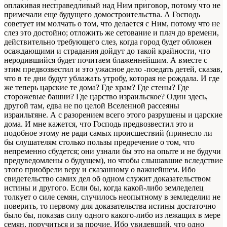
оплакивая несправедливый над Ним приговор, потому что не
примечали еще будущего домостроительства. А Господь
советует им молчать о том, что делается с Ним, потому что не
слез это достойно; отложить же сетование и плач до времени,
действительно требующего слез, когда город будет обложен
осаждающими и страдания дойдут до такой крайности, что
неродившийся будет почитаем блаженнейшим. А вместе с
этим предвозвестил и это ужасное дело -поедать детей, сказав,
что в те дни будут ублажать утробу, которая не рождала. И где
же теперь царские те дома? Где храм? Где стены? Где
сторожевые башни? Где царство израильское? Один здесь,
другой там, едва не по целой Вселенной рассеяны
израильтяне. А с разорением всего этого разрушены и царские
дома. И мне кажется, что Господь предвозвестил это и
подобное этому не ради самых происшествий (принесло ли
бы слушателям столько пользы предречение о том, что
непременно сбудется; они узнали бы это на опыте и не будучи
предуведомлены о будущем), но чтобы слышавшие вследствие
этого приобрели веру и сказанному о важнейшем. Ибо
свидетельство самих дел об одном служит доказательством
истины и другого. Если бы, когда какой-либо земледелец
толкует о силе семян, случилось неопытному в земледелии не
поверить, то первому для доказательства истины достаточно
было бы, показав силу одного какого-либо из лежащих в мере
семян, поручиться и за прочие. Ибо увидевший, что одно