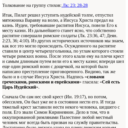
Толкование на группу стихов:
Лк: 23: 28-28
Итак, Пилат решил уступить иудейской толпе, отпустил
мятежника Варавву на волю, а Иисуса Христа предал на
казнь. Иудеи, требовавшие распятия Иисуса, повели Его к
месту казни. Из дальнейшего станет ясно, что собственно
распятие совершали римские солдаты (Лк. 23:36, 47; Деян.
2:23, 36; 4:10). Из других исторических источников мы знаем,
как все это могло происходить. Осужденного на распятие
ставили в центр четырехугольника, по углам которого стояли
четыре римских воина. После этого клали ему на плечи крест
и самым длинным путем вели его к месту казни; впереди шел
еще один римский воин с дощечкой, на которой было
написано преступление приговоренного. Видимо, так же
было и в случае Иисуса Христа. Надпись «
словами
греческими, римскими и еврейскими
» гласила: «
Сей есть
Царь Иудейский
».
Сначала Он сам нес свой крест (Ии. 19:17), но потом,
обессилев, Он был уже не в состоянии нести его. И тогда
тяжелый крест заставили нести некого человека, шедшего с
поля. Его звали Симон Киринеянин. Дело в том, что в
оккупированной римлянами Палестине любой местный
человек мог всегда быть призван на службу правительства.
Достаточно было легкого удара по плечу римским копьем.