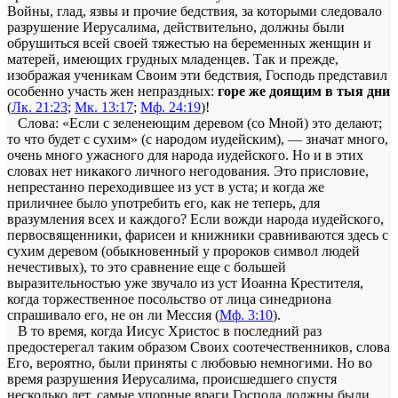
Войны, глад, язвы и прочие бедствия, за которыми следовало
разрушение Иерусалима, действительно, должны были
обрушиться всей своей тяжестью на беременных женщин и
матерей, имеющих грудных младенцев. Так и прежде,
изображая ученикам Своим эти бедствия, Господь представил
особенно участь жен непраздных:
горе же доящим в тыя дни
(
Лк. 21:23
;
Мк. 13:17
;
Мф. 24:19
)!
Слова: «Если с зеленеющим деревом (со Мной) это делают;
то что будет с сухим» (с народом иудейским), — значат много,
очень много ужасного для народа иудейского. Но и в этих
словах нет никакого личного негодования. Это присловие,
непрестанно переходившее из уст в уста; и когда же
приличнее было употребить его, как не теперь, для
вразумления всех и каждого? Если вожди народа иудейского,
первосвященники, фарисеи и книжники сравниваются здесь с
сухим деревом (обыкновенный у пророков символ людей
нечестивых), то это сравнение еще с большей
выразительностью уже звучало из уст Иоанна Крестителя,
когда торжественное посольство от лица синедриона
спрашивало его, не он ли Мессия (
Мф. 3:10
).
В то время, когда Иисус Христос в последний раз
предостерегал таким образом Своих соотечественников, слова
Его, вероятно, были приняты с любовью немногими. Но во
время разрушения Иерусалима, происшедшего спустя
несколько лет, самые упорные враги Господа должны были