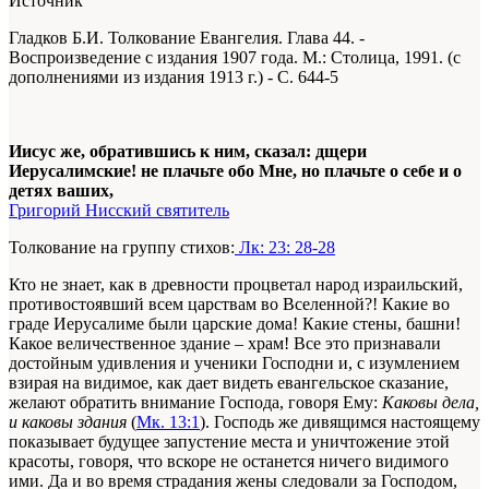
Источник
Гладков Б.И. Толкование Евангелия. Глава 44. -
Воспроизведение с издания 1907 года. М.: Столица, 1991. (с
дополнениями из издания 1913 г.) - С. 644-5
Иисус же, обратившись к ним, сказал: дщери
Иерусалимские! не плачьте обо Мне, но плачьте о себе и о
детях ваших,
Григорий Нисский святитель
Толкование на группу стихов:
Лк: 23: 28-28
Кто не знает, как в древности процветал народ израильский,
противостоявший всем царствам во Вселенной?! Какие во
граде Иерусалиме были царские дома! Какие стены, башни!
Какое величественное здание – храм! Все это признавали
достойным удивления и ученики Господни и, с изумлением
взирая на видимое, как дает видеть евангельское сказание,
желают обратить внимание Господа, говоря Ему:
Каковы дела,
и каковы здания
(
Мк. 13:1
). Господь же дивящимся настоящему
показывает будущее запустение места и уничтожение этой
красоты, говоря, что вскоре не останется ничего видимого
ими. Да и во время страдания жены следовали за Господом,