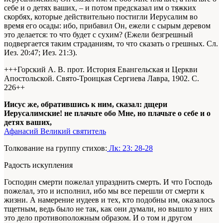
себе и о детях ваших, – и потом предсказал им о тяжких
скорбях, которые действительно постигли Иерусалим во
время его осады: ибо, прибавил Он, ежели с сырым деревом
это делается: то что будет с сухим? (Ежели безгрешный
подвергается таким страданиям, то что сказать о грешных. Сл.
Иез. 20:47; Иез. 21:3).
+++Горский А. В. прот. История Евангельская и Церкви
Апостольской. Свято-Троицкая Сергиева Лавра, 1902. С.
226+
+
Иисус же, обратившись к ним, сказал: дщери
Иерусалимские! не плачьте обо Мне, но плачьте о себе и о
детях ваших,
Афанасий Великий святитель
Толкование на группу стихов:
Лк: 23: 28-28
Радость искупления
Господин смерти пожелал упразднить смерть. И что Господь
пожелал, это и исполнил, ибо мы все перешли от смерти к
жизни. А намерение иудеев и тех, кто подобны им, оказалось
тщетным, ведь было не так, как они думали, но вышло у них
это дело противоположным образом. И о том и другом