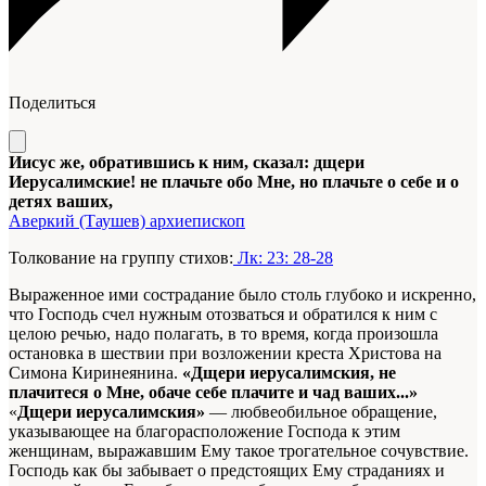
Поделиться
Иисус же, обратившись к ним, сказал: дщери
Иерусалимские! не плачьте обо Мне, но плачьте о себе и о
детях ваших,
Аверкий (Таушев) архиепископ
Толкование на группу стихов:
Лк: 23: 28-28
Выраженное ими сострадание было столь глубоко и искренно,
что Господь счел нужным отозваться и обратился к ним с
целою речью, надо полагать, в то время, когда произошла
остановка в шествии при возложении креста Христова на
Симона Киринеянина.
«Дщери иерусалимския, не
плачитеся о Мне, обаче себе плачите и чад ваших...»
«
Дщери иерусалимския»
— любвеобильное обращение,
указывающее на благорасположение Господа к этим
женщинам, выражавшим Ему такое трогательное сочувствие.
Господь как бы забывает о предстоящих Ему страданиях и