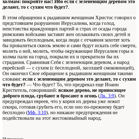
холмам: покройте нас! Ибо если с зеленеющим деревом это
делают, то с сухим что будет?
.
В этом обращении к рыдавшим женщинам Христос говорил о
предстоявшем разрушении Иерусалима, когда голод,
неистовства враждующих партий и страх от осады города
римскими войсками заставят жен оплакивать своих детей и
завидовать бесплодным, когда люди с отчаяния захотят хоть
бы провалиться сквозь землю и сами будут искать себе смерти,
молить о ней, молить, чтобы окружающие Иерусалим горы и
холмы пали на город, покрыли их и прекратили бы их
страдания. Сравнивая Себя с зеленеющим деревом, а народ
еврейский — с сухим (с бесплодной, засохшей смоковницей),
Он окончил Свое обращение к рыдавшим женщинам такими
словами:
если с зеленеющим деревом это делают, то с сухим
что будет?
— Что будет? То, что предрекал еще Иоанн
Креститель, говоривший:
всякое дерево, не приносящее
доброго плода, срубают и бросают в огонь
(
Лк. 3:9
). Он
предупреждал евреев, что у корня их дерева уже лежит
секира, готовая срубить его, если оно по-прежнему будет
бесплодно (
Мф. 3:10
), но никакие предупреждения не
подействовали на этот жестоковыйный народ.