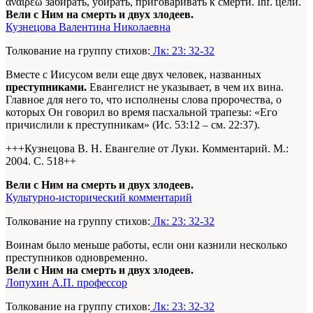
άναιρέω забирать, убирать, приговаривать к смерти. Inf. цели.
Вели с Ним на смерть и двух злодеев.
Кузнецова Валентина Николаевна
Толкование на группу стихов:
Лк: 23: 32-32
Вместе с Иисусом вели еще двух человек, названных
преступниками.
Евангелист не указывает, в чем их вина.
Главное для него то, что исполнены слова пророчества, о
которых Он говорил во время пасхальной трапезы: «Его
причислили к преступникам» (Ис. 53:12 – см. 22:37).
+++Кузнецова В. Н. Евангелие от Луки. Комментарий. М.:
2004. С. 518+
+
Вели с Ним на смерть и двух злодеев.
Культурно-исторический комментарий
Толкование на группу стихов:
Лк: 23: 32-32
Воинам было меньше работы, если они казнили несколько
преступников одновременно.
Вели с Ним на смерть и двух злодеев.
Лопухин А.П. профессор
Толкование на группу стихов:
Лк: 23: 32-32