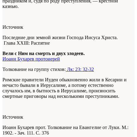
праздником и, судя по роду преступления, — крестной
казнью.
Источник
Последние дни земной жизни Господа Иисуса Христа.
Глава XXIII: Распятие
Вели с Ним на смерть и двух злодеев.
Иоанн Бухарев протоиерей
Толкование на группу стихов:
Лк: 23: 32-32
Римские правители Иудеи обыкновенно жили в Кесарии и
нечасто бывали в Иерусалиме, а потому естественно
случалось им, в бытность в Иерусалиме, произносить
смертные приговоры над несколькими преступниками.
Источник
Иоанн Бухарев прот. Толкование на Евангелие от Луки. М.:
1902. - Зач. 111. С. 376