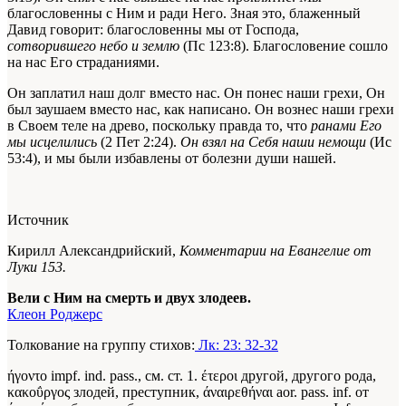
благословенны с Ним и ради Него. Зная это, блаженный
Давид говорит: благословенны мы от Господа,
сотворившего
небо и землю
(Пс 123:8). Благословение сошло
на нас Его страданиями.
Он заплатил наш долг вместо нас. Он понес наши грехи, Он
был заушаем вместо нас, как написано. Он вознес наши грехи
в Своем теле на древо, поскольку правда то, что
ранами Его
мы исцелились
(2 Пет 2:24).
Он взял на Себя наши немощи
(Ис
53:4), и мы были избавлены от болезни души нашей.
Источник
Кирилл Александрийский,
Комментарии на Евангелие от
Луки 153.
Вели с Ним на смерть и двух злодеев.
Клеон Роджерс
Толкование на группу стихов:
Лк: 23: 32-32
ήγοντο impf. ind. pass., см. ст. 1. έτεροι другой, другого рода,
κακοΰργος злодей, преступник, άναιρεθήναι aor. pass. inf. от