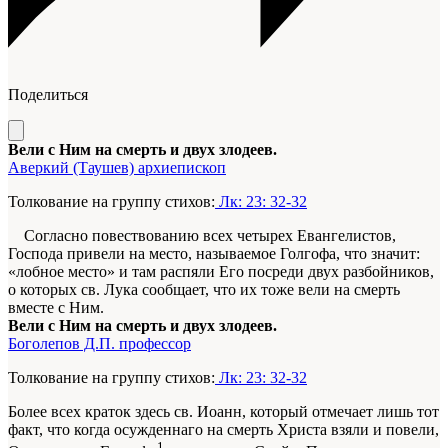
Поделиться
Вели с Ним на смерть и двух злодеев.
Аверкий (Таушев) архиепископ
Толкование на группу стихов:
Лк: 23: 32-32
Согласно повествованию всех четырех Евангелистов,
Господа привели на место, называемое Голгофа, что значит:
«лобное место» и там распяли Его посреди двух разбойников,
о которых св. Лука сообщает, что их тоже вели на смерть
вместе с Ним.
Вели с Ним на смерть и двух злодеев.
Боголепов Д.П. профессор
Толкование на группу стихов:
Лк: 23: 32-32
Более всех краток здесь св. Иоанн, который отмечает лишь тот
факт, что когда осужденнаго на смерть Христа взяли и повели,
1