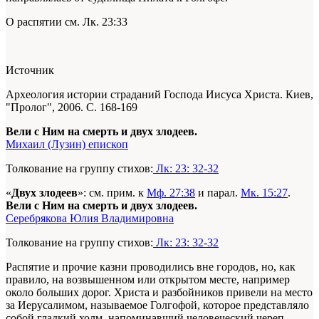
О распятии см. Лк. 23:33
Источник
Археология истории страданий Господа Иисуса Христа. Киев,
"Пролог", 2006. С. 168-169
Вели с Ним на смерть и двух злодеев.
Михаил (Лузин) епископ
Толкование на группу стихов:
Лк: 23: 32-32
«
Двух злодеев
»: см. прим. к
Мф. 27:38
и парал.
Мк. 15:27
.
Вели с Ним на смерть и двух злодеев.
Серебрякова Юлия Владимировна
Толкование на группу стихов:
Лк: 23: 32-32
Распятие и прочие казни проводились вне городов, но, как
правило, на возвышенном или открытом месте, например
около больших дорог. Христа и разбойников привели на место
за Иерусалимом, называемое Голгофой, которое представляло
собой гладкий холм, напоминавший человеческий череп