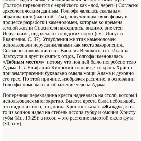
(Голгофа переводится с еврейского как «лоб, череп»)
Согласно
археологическим данным, Голгофа являлась скальным
образованием (высотой 12 м), получившим свою форму в
процессе разработки каменоломен, которые во времена
земной жизни Спасителя находились, видимо, вне стен
Иерусалима, недалеко от городских ворот (см.: Иисус и
Евангелия. С. 37). Углубления же этих каменоломен
использовали иерусалимлянами как места захоронения.
.
Согласно толкованию свт. Василия Великого, свт. Иоанна
Златоуста и других святых отцов, Голгофа именовалась
«
Лобным местом
», потому что под ней было погребено тело
Адама. Св. Епифаний Кипрский говорит, что кровь Христа
при землетрясении буквально омыла мощи Адама и духовно –
его грех. По этой причине, изображая распятие, в основании
Голгофы помещают изображение черепа Адама.
Поперечная перекладина креста надевалась на столб, который
использовался многократно. Высота креста была небольшой,
что видно из того, что, когда Христос сказал: «
Жажду
», кто-
то из воинов надел на стебель иссопа губку и омочил Христу
губы (Ин. 19:29); а иссоп – это растение высотой около фута
(30,5 см).