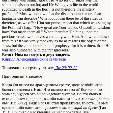
our nature with similar glory: He Who for our sakes was man
submitted also to our lot; and He Who gives life to the world
submitted to death in the flesh. Is not therefore the mystery
profound? Must we not own that the dispensation is more than
language can describe? What doubt can there be of this? Let us
therefore, as we offer Him our praise, repeat that which was sung by
the Psalmist's harp; "How great are Your works, O Lord! in wisdom
have You made them all." When therefore He hung upon the
precious cross, two thieves were hung with Him. And what follows
from this? It was verily mockery as far as regards the object of the
Jews; but the commemoration of prophecy: for it is written, that "He
was also numbered with the transgressors."
Вели с Ним на смерть и двух злодеев.
Кирилл Александрийский святитель
Толкование на группу стихов:
Лк: 23: 32-32
Причтенный к злодеям
Когда Он висел на драгоценном кресте, двое разбойников
были повешены с Ним. Что вышло из этого? Конечно, по
замыслу иудеев это было издевательством, но это было и
исполнением пророчества, ибо написано:
и к злодеям причтен
был
(Ис 53:12). Ради нас Он стал проклятьем, то есть Он был
проклят, ибо написано:
проклят всяк
,
висящий на древе
(Гал
3:13). Он снял с нас бывшее на нас проклятие. Мы