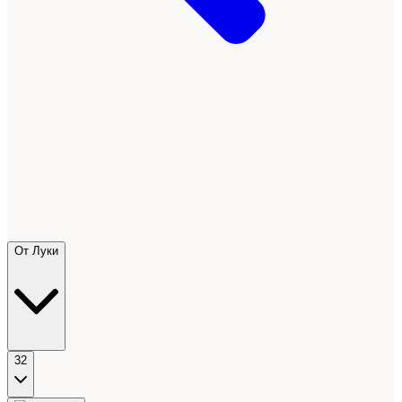
От Луки
32