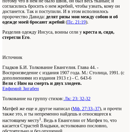
потому что в нем не было швов, он был весь тканый; и
согласились бросить о нем жребий, чтобы узнать, кому он
достанется. Так и поступили. И в этом исполнилось
пророчество Давида:
делят ризы мои между собою и об
одежде моей бросают жребий
(
Пс. 21:19
).
Разделив одежду Иисуса, воины сели у
креста и, сидя,
стерегли Его
.
Источник
Гладков Б.И. Толкование Евангелия. Глава 44. -
Воспроизведение с издания 1907 года. М.: Столица, 1991. (с
дополнениями из издания 1913 г.) - С. 643-6
Вели с Ним на смерть и двух злодеев.
Евфимий Зигабен
Толкование на группу стихов:
Лк: 23: 32-32
Матфей же еще и другое написал (
Мф. 27:33–37
), и прочти
также это, и ты непременно найдешь и относящееся к
1
настоящему месту
. Ведь в Евангелии от Матфея то, что
касается Страстей Владыки, истолковано пословно,
обстоятельно и без опущений.