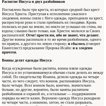
Распятие Иисуса и двух разбойников
Поставлено было три креста, из которых средний был крест
Иисуса Христа. Приступая к исполнению ужасного
злодеяния, воины сняли с Него одежды, приподняли на крест,
распростерли руки и стали прибивать их гвоздями. Кровь
полилась из ран на землю, но никто не услышал ни стона, ни
вздоха; слышно было только, как Христос молился за Своих
распинателей:
Отче! прости им, ибо не знают, что делают
.
Другие воины распинали в то же время разбойников, одного
по правую, а другого по левую сторону;
и сбылось
(говорит
Евангелист) предсказание Пророка Исайи:
и к злодеям
причтен
.
Воины делят одежды Иисуса
Когда осужденные были распяты, воины взяли одежды
Иисуса и по установившемуся обычаю стали делить их между
собой. По свидетельству Иоанна, делили одежды на четыре
части, из чего следует, что воинов, распинавших Иисуса,
было четыре. Всех воинов было, конечно, значительно
больше, но другие, вероятно, были заняты распятием
разбойников и охраной их, а остальные — поддержанием
порядка на месте казни. Верхнюю одежду Иисуса разодрали
на четыре части, а нижнюю, хитон, не стали разрывать,