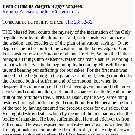
Вели с Ним на смерть и двух злодеев.
Кирилл Александрийский святитель
Толкование на группу стихов:
Лк: 23: 32-32
THE blessed Paul counts the mystery of the incarnation of the Only-
begotten worthy of all admiration, and, so to speak, is in amaze at
the wisdom and excellence of the plan of salvation, saying, "O the
depth of the riches both of the wisdom and the knowledge of God."
For consider how the Saviour of all and Lord, by Whom the Father
brought all things into existence, refashions man's nature, restoring it
to that which it was in the beginning by becoming Himself like to
us, and bearing our sufferings for our sakes. For the first man was
indeed in the beginning in the paradise of delight, being ennobled by
the absence both of suffering and of corruption: but when he
despised the commandment that had been given him, and fell under
a curse and condemnation, and into the snare of death, by eating the
fruit of the forbidden tree, Christ, as I said, by the very same thing
restores him again to his original con-dition. For He became the fruit
of the tree by having endured the precious cross for our sakes, that
He might destroy death, which by means of the tree had invaded the
bodies of mankind. He bore suffering that He might deliver us from
sufferings: "He was despised and not esteemed," as it is written, that
He might make us honourable: He did no sin, that He might crown