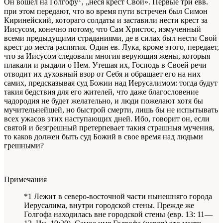
Он вошел на Голгофу
, „неся крест Свой». Первые три евв.
при этом передают, что во время пути встречен был Симон
Киринейский, котораго солдаты и заставили нести крест за
Иисусом, конечно потому, что Сам Христос, измученный
всеми предыдущими страданиями, де в силах был нести Свой
крест до места распятия. Один ев. Лука, кроме этого, передает,
что за Иисусом следовали многия верующия жены, которыя
плакали и рыдали о Нем. Утешая их, Господь в Своей речи
отводит их духовный взор от Себя и обращает его на них
самих, предсказывая суд Божии над Иерусалимом: тогда будут
такия бедствия для его жителей, что даже благословение
чадородия не будет желательно, и люди пожелают хотя бы
мучительнейшей, но быстрой смерти, лишь бы не испытывать
всех ужасов этих наступающих дней. Ибо, говорит он, если
святой и безгрешный претерпевает такия страшныя мучения,
то каков должен быть суд Божий в свое время над людьми
грешными?
Примечания
*1 Лежит в северо-восточной части нынешняго города
Иерусалима, внутри городской стены. Прежде же
Голгофа находилась вне городской стены (евр. 13: 11—