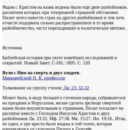
Рядом с Христом на казнь ведены были еще двое разбойников,
распятием которых при теперешней страшной обстановке
Пилат хотел навести страх на других разбойников и тем хоть
отчасти подорвать сильно распространенное в то время
разбойничество, часто переходившее в политические мятежи.
Источник
Библейская история при свете новейших исследований и
открытий. Новый Завет
. С-Пб.: 1895. С. 520
Вели с Ним на смерть и двух злодеев.
Маккавейский Н. К. профессор
Толкование на группу стихов:
Лк: 23: 32-32
Может быть, в виду большего стечения народа, собравшегося
на праздник в Иерусалим, желая сделать зрелище смертной
казни более внушительным и страшным, Пилат посылает на
распятие вместе с Господом Иисусом Христом и двух
разбойников
Лк. 23:32. Мф. 27:38. Мк. 15:27. Ин. 19:18.
. Итак,
не один, а три креста были видны в той толпе, которая
направлялась от судилища Пилата к Голгофе.