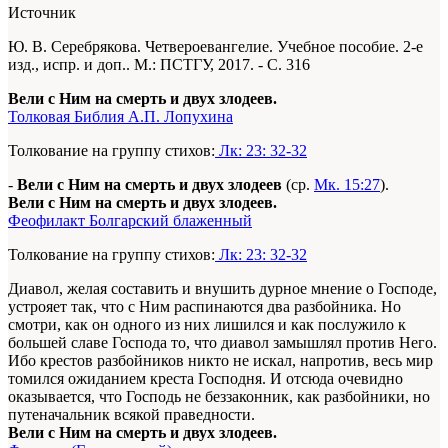
Источник
Ю. В. Серебрякова. Четвероевангелие. Учебное пособие. 2-е
изд., испр. и доп.. М.: ПСТГУ, 2017. - С. 316
Вели с Ним на смерть и двух злодеев.
Толковая Библия А.П. Лопухина
Толкование на группу стихов:
Лк: 23: 32-32
-
Вели с Ним на смерть и двух злодеев
(ср.
Мк. 15:27
).
Вели с Ним на смерть и двух злодеев.
Феофилакт Болгарский блаженный
Толкование на группу стихов:
Лк: 23: 32-32
Диавол, желая составить и внушить дурное мнение о Господе,
устрояет так, что с Ним распинаются два разбойника. Но
смотри, как он одного из них лишился и как послужило к
большей славе Господа то, что диавол замышлял против Него.
Ибо крестов разбойников никто не искал, напротив, весь мир
томился ожиданием креста Господня. И отсюда очевидно
оказывается, что Господь не беззаконник, как разбойники, но
путеначальник всякой праведности.
Вели с Ним на смерть и двух злодеев.