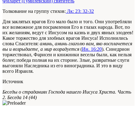
Филарет (Гумилевский) святитель
Толкование на группу стихов:
Лк: 23: 32-32
Для заклятых врагов Его мало было и того. Они употребляли
все возможное для посрамления Его в глазах народа. Вот, по
их желаниям, ведут с Иисусом на казнь и двух явных злодеев!
Какое торжество для злобных врагов Иисуса! Исполнились
слова Спасителя:
аминь, аминь глаголю вам, яко восплачетеся
вы и возрыдаете, а мир возрадуется
(
Ин. 16:20
). Синедрион
торжествовал, Фарисеи и книжники веселы были, как нельзя
более; победа полная на их стороне. Злые, развратные слуги
выгоняли Наследника из его виноградника. И это в виду
всего Израиля.
Источник
Беседы о страданиях Господа нашего Иисуса Христа. Часть
2. Беседа 14 (44)