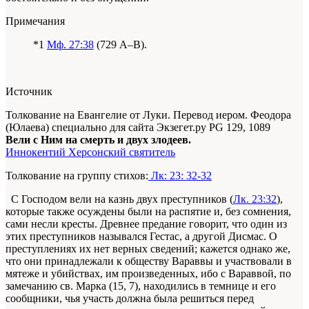
Примечания
*1
Мф. 27:38
(729 A–B).
Источник
Толкование на Евангелие от Луки. Перевод иером. Феодора
(Юлаева) специально для сайта Экзегет.ру PG 129, 1089
Вели с Ним на смерть и двух злодеев.
Иннокентий Херсонский святитель
Толкование на группу стихов:
Лк: 23: 32-32
С Господом вели на казнь двух преступников (
Лк. 23:32
),
которые также осуждены были на распятие и, без сомнения,
сами несли кресты. Древнее предание говорит, что один из
этих преступников назывался Гестас, а другой Дисмас. О
преступлениях их нет верных сведений; кажется однако же,
что они принадлежали к обществу Вараввы и участвовали в
мятеже и убийствах, им произведенных, ибо с Вараввой, по
замечанию св. Марка (15, 7), находились в темнице и его
сообщники, чья участь должна была решиться перед