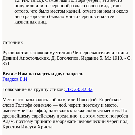
12. Ин. 19:20). Самое имя Голгофа (череп) это место
получило или от черепообразнаго своего вида, или
оттого, что было местом казней, отчего на нем и около
него разбросано бывало много черепов и костей
казненных лиц.
Источник
Руководство к толковому чтению Четвероевангелия и книги
Деяний Апостольских. Д. Боголепов. Издание 5. М.: 1910. - С.
351
Вели с Ним на смерть и двух злодеев.
Гладков Б.И.
Толкование на группу стихов:
Лк: 23: 32-32
Место это называлось лобным, или Голгофой. Еврейское
слово Голгофа означало — лоб, череп; поэтому и место,
именуемое Голгофой, называлось также лобным местом. По
древнейшему еврейскому преданию, на этом месте погребен
Адам, поэтому принято изображать человеческий череп под
Крестом Иисуса Христа.