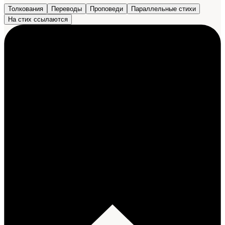
Толкования
Переводы
Проповеди
Параллельные стихи
На стих ссылаются