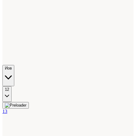
Иов
12
13