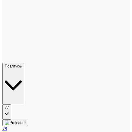
Псалтирь
77
78