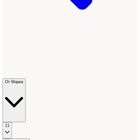
От Марка
11