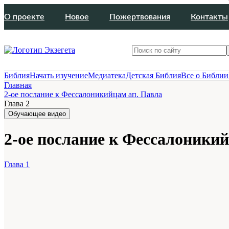
О проекте
Новое
Пожертвования
Контакты
Библия
Начать изучение
Медиатека
Детская Библия
Все о Библии
Главная
2-ое послание к Фессалоникийцам ап. Павла
Глава 2
Обучающее видео
2-ое послание к Фессалоникий
Глава 1