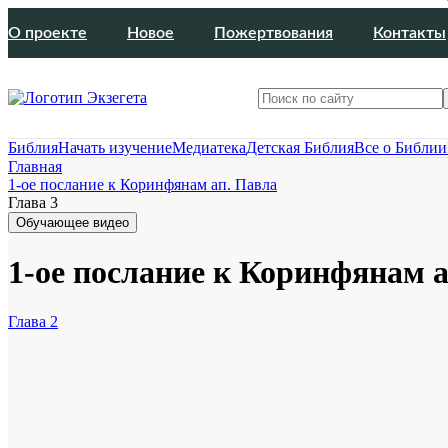
О проекте
Новое
Пожертвования
Контакты
Библия
Начать изучение
Медиатека
Детская Библия
Все о Библии
Главная
1-ое послание к Коринфянам ап. Павла
Глава 3
Обучающее видео
1-ое послание к Коринфянам а
Глава 2