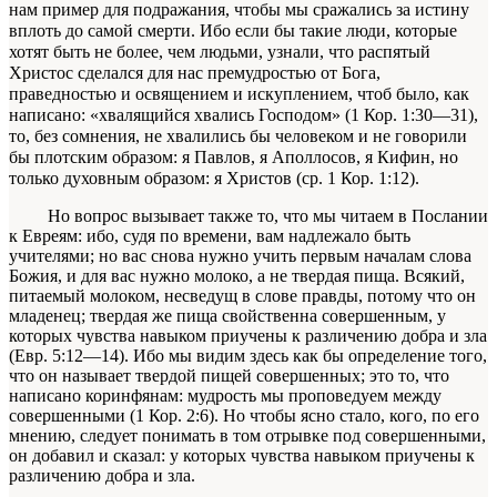
нам пример для подражания, чтобы мы сражались за истину
вплоть до самой смерти. Ибо если бы такие люди, которые
хотят быть не более, чем людьми, узна­ли, что распятый
Христос
сделался для нас пре­мудростью от Бога,
праведностью и освящением и искуплением, чтоб
было
, как
написано: «хваля­щийся хвались Господом»
(1 Кор. 1:30—31),
то, без
сомнения, не хвалились бы человеком и не гово­рили
бы плотским образом:
я Павлов, я Аполлосов, я Кифин,
но
только духовным образом:
я Христов
(ср. 1 Кор. 1:12).
Но вопрос вызывает также то, что мы чи­таем в Послании
к Евреям:
ибо,
судя
по времени, вам надлежало быть
учителями; но вас снова нужно учить первым началам слова
Божия, и для вас нужно молоко, а не твердая пища. Всякий,
питаемый мо­локом, несведущ в слове правды, потому что он
мла­денец; твердая же пища свойственна совершенным, у
которых чувства навыком приучены к различению добра и зла
(Евр. 5:12—14). Ибо мы видим здесь как бы определение того,
что он называет твердой пищей совершенных; это то, что
написано корин­фянам:
мудрость мы проповедуем между
совершен­ными
(1 Кор. 2:6). Но чтобы ясно стало, кого, по его
мнению, следует понимать в том отрывке под со­вершенными,
он добавил и сказал:
у которых чув­ства навыком приучены к
различению добра и зла.