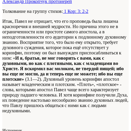
Александр Прокопчук протоиерей
Толкование на группу стихов:
1 Кор: 3: 2-2
Итак, Павел не отрицает, что его проповедь была лишена
красноречия и внешней мудрости. Но причина этого не в
ограниченности или простоте самого апостола, а в
неподготовленности его аудитории к подлинному духовному
знанию. Восприятие того, что было ему открыто, требует
духовного суждения, которое пока ещё отсутствует у
коринфян, поэтому он был вынужден приспосабливаться к
ним: «
И я, братья, не мог говорить с вами, как с
духовными, но как с плотяными, как с младенцами во
Христе. Я вскормил вас молоком, не твердой пищей; ибо
вы еще не могли, да и теперь еще не можете; ибо вы еще
плотские»
(3.1—2). Духовный уровень коринфян апостол
называет младенческим и плотским. «Плоть», «плотское» -
слова, которыми апостол Павел чаще всего характеризует
природу падшего человека. И хотя коринфяне получили Духа,
их поведение настолько несообразно званию духовных людей,
что Павлу пришлось общаться с ними как с людьми
недуховными.
Источник