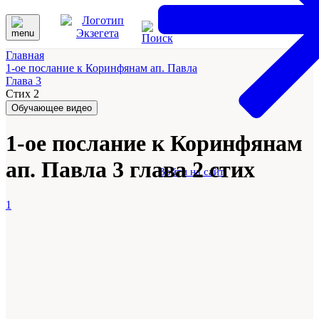
Главная
1-ое послание к Коринфянам ап. Павла
Глава 3
Стих 2
Обучающее видео
1-ое послание к Коринфянам
ап. Павла 3 глава 2 стих
Войти на сайт
1