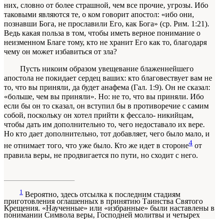
них, словно от более страшной, чем все прочие, угрозы. Ибо
таковыми являются те, о ком говорит апостол: «ибо они,
познавши Бога, не прославили
Его
, как Бога»
(ср. Рим. 1:21).
Ведь какая польза в том, чтобы иметь верное понимание о
неизмен­ном Благе тому, кто не хранит Его как то, благода­ря
чему он может избавиться от зла?
Пусть никоим образом увещевание блажен­нейшего
апостола не покидает сердец ваших:
кто благовествует вам не
то, что вы приняли, да будет анафема
(Гал. 1:9). Он не сказал:
«больше, чем вы приняли». Но:
не то, что вы приняли.
Ибо
если бы он то сказал, он вступил бы в противоречие с са­мим
собой, поскольку он хотел прийти к фессало- никийцам,
чтобы дать им дополнительно то, чего недоставало их вере.
Но кто дает дополнительно, тот добавляет, чего было мало, и
4
не отнимает того, что уже было. Кто же идет в стороне
от
правила веры, не продвигается по пути, но сходит с него.
1
Вероятно, здесь отсылка к последним стадиям
приготов­ления оглашенных в принятию Таинства Святого
Крещения. «Наученные» или «избранные» были наставлены в
понима­нии Символа веры, Господней молитвы и четырех