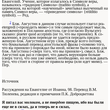
Евангелий. Учение, которое излагалось в Символе веры,
называлось «тра­диция Символа»
(traditio symboli),
а
церемония, на которой «наученный» зачитывал выученный на
память Символ ве­ры, — «приведение символа»
{redditio
symboli).
—
Ред.
2
Блж. Августин в данном случае использует глагол
pra­
etergredi
(«проходить мимо») и тем самым продолжает мысль,
заложенную в Послании апостола, где (согласно Вульгате)
сказано:
praeter quod accepistis
(не то, что вы приняли). К со­
жалению, в русском переводе не удается передать предло­
женную блж. Августином игру слов, прежде всего потому,
что буквальный перевод апостольской фразы («помимо то­го,
что вы приняли») порождал бы иной, нежели было важ­но для
блж. Августина («сверх того, что вы приняли»), смысл. Блж.
Августин как раз и говорит, что давать верующим боль­ше
(сверх того), что они уже имеют, необходимо, но нельзя давать
того, что стоит в стороне от правила веры (или идет мимо). —
Пер.
Источник
Рассуждения на Евангелие от Иоанна, 98. Перевод В.М.
Тюленева, редакция и примечания П.К. Доброцветова
Я питал вас молоком, а не
твердою
пищею, ибо вы были
еще не в силах, да и теперь не в силах,