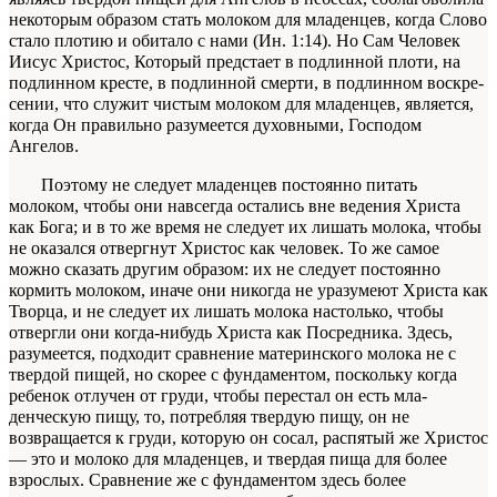
некоторым образом стать молоком для мла­денцев, когда
Слово
стало плотию и обитало с нами
(Ин. 1:14). Но Сам Человек
Иисус Христос, Кото­рый предстает в подлинной плоти, на
подлинном кресте, в подлинной смерти, в подлинном воскре­
сении, что служит чистым молоком для младенцев, является,
когда Он правильно разумеется духовны­ми, Господом
Ангелов.
Поэтому не следует младенцев постоянно питать
молоком, чтобы они навсегда остались вне ведения Христа
как Бога; и в то же время не следу­ет их лишать молока, чтобы
не оказался отвергнут Христос как человек. То же самое
можно сказать другим образом: их не следует постоянно
кормить молоком, иначе они никогда не уразумеют Хри­ста как
Творца, и не следует их лишать молока на­столько, чтобы
отвергли они когда-нибудь Христа как Посредника. Здесь,
разумеется, подходит срав­нение материнского молока не с
твердой пищей, но скорее с фундаментом, поскольку когда
ребе­нок отлучен от груди, чтобы перестал он есть мла­
денческую пищу, то, потребляя твердую пищу, он не
возвращается к груди, которую он сосал, рас­пятый же Христос
— это и молоко для младенцев, и твердая пища для более
взрослых. Сравнение же с фундаментом здесь более