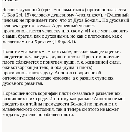
Человек духовный (греч. «пнэвматикос») противополагается
(1 Кор 2:4, 15) человеку душевному («психикос»). «Душевный
человек не принимает того, что от Духа Божия... Но духовный
человек судит о всем...» А душевный человек
противополагается человеку плотскому. «И я не мог говорить
с вами, братия, как с духовными, но как с плотскими, как с
младенцами во Христе» (1 Кор. 3:1).
Понятие «саркинос» - «плотской», не содержащее оценки,
вводиттри начала: духа, души и плоти. При этом понятие
плоти сближается с понятием души, т. е. жизненной силы,
оживотворяющей тело, и оба (душа и плоть)
противополагаются духу. Апостол говорит не об
онтологическом составе человека, а о разных ступенях
духовного развитая.
Порабошенность коринфян плоти сказалась в разделениях,
возникших в их среде. И потому как раньше Апостол не мог
вводить их в тайны премудрости Божией по причине их
младенческого состояния, так и теперь он этого не может,
когда их дух еще порабощен плоти.