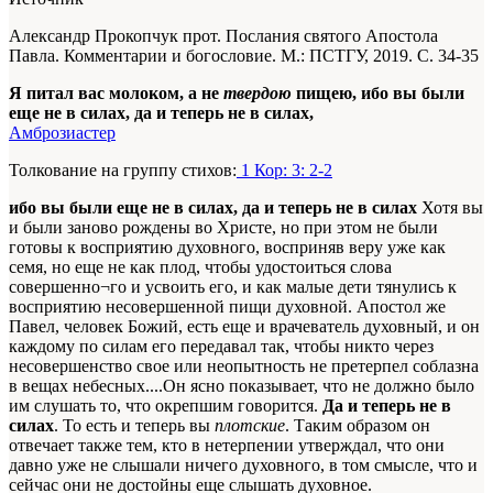
Александр Прокопчук прот. Послания святого Апостола
Павла. Комментарии и богословие. М.: ПСТГУ, 2019. С. 34-35
Я питал вас молоком, а не
твердою
пищею, ибо вы были
еще не в силах, да и теперь не в силах,
Амброзиастер
Толкование на группу стихов:
1 Кор: 3: 2-2
ибо вы были еще не в силах, да и теперь не в силах
Хотя вы
и были заново рождены во Христе, но при этом не были
готовы к восприятию духовного, восприняв веру уже как
семя, но еще не как плод, чтобы удостоиться слова
совершенно¬го и усвоить его, и как малые дети тянулись к
восприятию несовершенной пищи духовной. Апостол же
Павел, человек Божий, есть еще и врачеватель духовный, и он
каждому по силам его передавал так, чтобы никто через
несовершенство свое или неопытность не претерпел соблазна
в вещах небесных....Он ясно показывает, что не должно было
им слушать то, что окрепшим говорится.
Да и теперь не в
силах
. То есть и теперь вы
плотские
. Таким образом он
отвечает также тем, кто в нетерпении утверждал, что они
давно уже не слышали ничего духовного, в том смысле, что и
сейчас они не достойны еще слышать духовное.