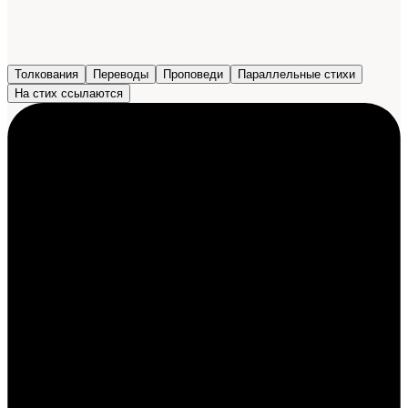
Толкования
Переводы
Проповеди
Параллельные стихи
На стих ссылаются