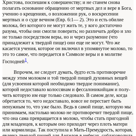
Хри­стова, поспешим к совершенству; и не станем сно­ва
полагать основание обращению от мертвых дел и вере в Бога,
учению о крещениях, о возложении рук, о воскресении
мертвых и о суде вечном
(Евр. 6:1— 2). Это и есть обилие
молока, без которого не мо­гут жить те, у кого достаточно
разума, чтобы они смогли поверить; но различать добро и зло
не толь­ко посредством веры, но и через разумение (что
принадлежит к твердой пище) они еще не могут. Что же
касается учения, которое он включил в упо­мянутое молоко, то
это то самое, что передается в Символе
веры
и в молитве
1
Господней
.
Впрочем, не следует думать, будто есть противоречие
между этим молоком и той твер­дой пищей духовных вещей
(для усвоения которой необходимо твердое понимание),
которой недо­ставало колоссянам и фессалоникийцам и полу­
чить которую им еще только следовало. В самом деле, когда
обретается то, чего недоставало, во­все не перестает быть
ненужным то, что уже было. Ведь в самой пище, которую мы
принимаем, на­столько молоко не противоречит твердой пище,
что она сама превращается в молоко, чтобы стать пригодной
для младенцев, к которым оно прихо­дит через плоть матери
или кормилицы. Так по­ступила и Мать-Премудрость, которая,
являясь твердой пищей для Ангелов в небесах, соблагово­лила