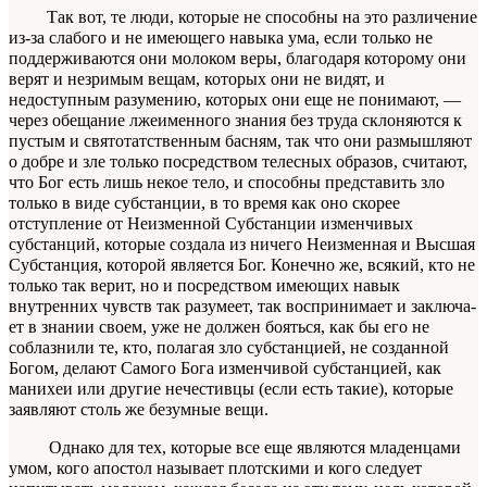
Так вот, те люди, которые не способны на это различение
из-за слабого и не имеющего навы­ка ума, если только не
поддерживаются они моло­ком веры, благодаря которому они
верят и незри­мым вещам, которых они не видят, и
недоступным разумению, которых они еще не понимают, —
че­рез обещание
лжеименного
знания без труда склоняются к
пустым и святотатственным басням, так что они размышляют
о добре и зле только по­средством телесных образов, считают,
что Бог есть лишь некое тело, и способны представить зло
толь­ко в виде субстанции, в то время как оно скорее
отступление от Неизменной Субстанции изменчи­вых
субстанций, которые создала из ничего Неиз­менная и Высшая
Субстанция, которой является Бог. Конечно же, всякий, кто не
только так верит, но и посредством имеющих навык
внутренних чувств так разумеет, так воспринимает и заключа­
ет в знании своем, уже не должен бояться, как бы его не
соблазнили те, кто, полагая зло субстанци­ей, не созданной
Богом, делают Самого Бога из­менчивой субстанцией, как
манихеи или другие нечестивцы (если есть такие), которые
заявляют столь же безумные вещи.
Однако для тех, которые все еще являют­ся младенцами
умом, кого апостол называет плот­скими и кого следует