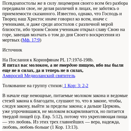
Псевдоапостолы же в силу лицемерия своего всем без разбора
передавали свое, не делая различий в лицах, не заботясь о
приемлемости сказанного. Известно, однако, что Господь и
Творец наш Христос иначе говорил ко всем, иначе с
учениками, и даже среди апостолов с различной мерой
близости, ибо троим Своим ученикам открыл славу Свою на
горе, завещав молчать о том до дня Своего воскресения из
мертвых (
Мф. 17:9
)
Источник
На Послания к Коринфянам PL 17:197d-198b.
Я питал вас молоком, а не
твердою
пищею, ибо вы были
еще не в силах, да и теперь не в силах,
Амвросий Медиоланский святитель
Толкование на группу стихов:
1 Кор: 3: 2-2
В начале еще немощные, питаемые молоком закона и ведомые
стезей закона к благодати, слушают то, что в законе, чтобы,
следуя закону, выйти за пределы закона; а дальше Церковь,
уже упрочившаяся, не молоком вскармливается, но питается
твердой пищей (ср. Евр. 5:12), потому что укрепляющая пища
— это любовь. Из этих трех главнейших — вера, надежда,
любовь,
любовь больше
(1 Кор. 13:13).