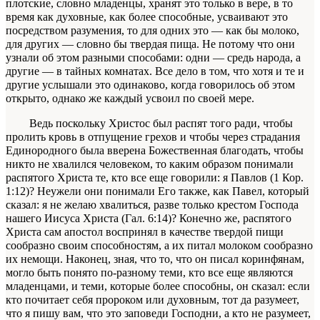
плот­ские, словно младенцы, хранят это только в вере, в то
время как духовные, как более способные, усваивают это
посредством разумения, то для од­них это — как бы молоко,
для других — словно бы твердая пища. Не потому что они
узнали об этом разными способами: одни — средь народа, а
дру­гие — в тайных комнатах. Все дело в том, что хотя и те и
другие услышали это одинаково, когда го­ворилось об этом
открыто, однако же каждый ус­воил по своей мере.
Ведь поскольку Христос был распят того ради, чтобы
пролить кровь в отпущение грехов и чтобы через страдания
Единородного была вве­рена Божественная благодать, чтобы
никто не хва­лился человеком, то каким образом понимали
рас­пятого Христа те, кто все еще говорили:
я Павлов
(1 Кор.
1:12)? Неужели
они понимали Его
также, как Павел, который
сказал:
я не желаю хвалить­ся, разве только крестом Господа
нашего Иисуса Христа
(Гал. 6:14)? Конечно же, распятого
Хри­ста сам
апостол
воспринял в качестве твердой пищи
сообразно своим способностям, а их питал молоком сообразно
их немощи. Наконец, зная, что то, что он писал коринфянам,
могло быть по­нято по-разному теми, кто все еще являются
мла­денцами, и теми, которые более способны, он ска­зал:
если
кто почитает себя пророком или духовным, тот да разумеет,
что я пишу вам, что
это
запо­веди Господни, а кто не разумеет,