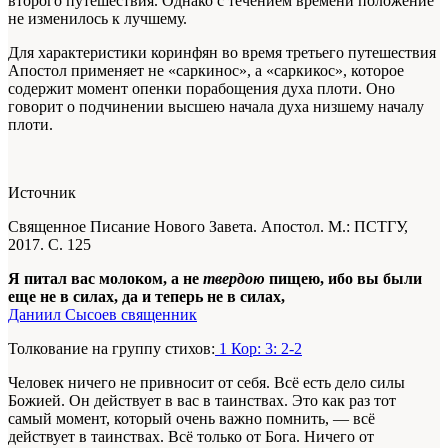
второго путешествия. Однако с течением времени положение
не изменилось к лучшему.
Для характеристики коринфян во время третьего путешествия
Апостол применяет не «саркинос», а «саркикос», которое
содержит момент опенки порабощения духа плоти. Оно
говорит о подчинении высшею начала духа низшему началу
плоти.
Источник
Священное Писание Нового Завета. Апостол. М.: ПСТГУ,
2017. С. 125
Я питал вас молоком, а не
твердою
пищею, ибо вы были
еще не в силах, да и теперь не в силах,
Даниил Сысоев священник
Толкование на группу стихов:
1 Кор: 3: 2-2
Человек ничего не привносит от себя. Всё есть дело силы
Божией. Он действует в вас в таинствах. Это как раз тот
самый момент, который очень важно помнить, — всё
действует в таинствах. Всё только от Бога. Ничего от