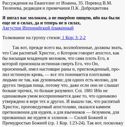
Рассуждения на Евангелие от Иоанна, 35. Перевод В.М.
Тюленева, редакция и примечания П.К. Доброцветова
Я питал вас молоком, а не
твердою
пищею, ибо вы были
еще не в силах, да и теперь не в силах,
Августин Иппонийский блаженный
Толкование на группу стихов:
1 Кор: 3: 2-2
Так вот, прежде всего вы, возлюбленные, должны знать,
что Сам распятый Христос, о Ко­тором говорит апостол, как
бы насыщая младен­цев молоком, что сама плоть Его, в
которой про­изошла истинная смерть Его, что Он,
пронзенный, имел настоящие раны и, пригвожденный,
про­
лил истинную
кровь, — все это понимается плот­скими
людьми
не так, как духовными; для одних есть молоко, для
других
твердая
пища, потому что, даже если они не слышат
больше
прочих
, то больше разумеют.
Coi. 1881
Ибо не
одинако­вым умом воспринимается даже то, что одинаково
утверждено в вере тех и других. И вышло так, что распятый
Христос, проповедуемый апостолами, оказался камнем
преткновения для иудеев, а для язычников — безумием, для
призванных же иудеев и эллинов — Силой Божией и
Премудростью Бо­жией (ср. 1 Кор. 1:23-24). Так вот, поскольку