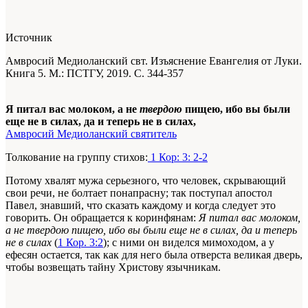
Источник
Амвросий Медиоланский свт. Изъяснение Евангелия от Луки.
Книга 5. М.: ПСТГУ, 2019. С. 344-357
Я питал вас молоком, а не
твердою
пищею, ибо вы были
еще не в силах, да и теперь не в силах,
Амвросий Медиоланский святитель
Толкование на группу стихов:
1 Кор: 3: 2-2
Потому хвалят мужа серьезного, что человек, скрывающий
свои речи, не болтает понапрасну; так поступал апостол
Павел, знавший, что сказать каждому и когда следует это
говорить. Он обращается к коринфянам:
Я питал вас молоком,
а не твердою пищею, ибо вы были еще не в силах, да и теперь
не в силах
(
1 Кор. 3:2
); с ними он виделся мимоходом, а у
ефесян остается, так как для него была отверста великая дверь,
чтобы возвещать тайну Христову язычникам.