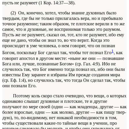
пусть не разуме­ет
(1 Кор. 14:37—38).
(2)
Он, конечно, хотел, чтобы знание духовных было
твердым, где бы не только прилагалась вера, но и пребывало
точное разумение; таким образом, те
плотские
верили в то же
самое, что и духовные, не воспринимая только это разумом.
Пусть же не разумеет, сказал он, тот, кто не разумеет, ибо ему
еще не дано, чтобы он знал то, во что верит. Когда это
происходит в уме человека, о нем говорят, что он познан
1
Богом, поскольку Бог сделал так, что­бы тот познал Его
, как
говорит
апостол
в другом месте: «ныне же они — познавшие
Бога или, луч­ше, познанные Богом» (ср. Гал. 4:9). Ибо не
случи­лось так, что Бог именно тогда познал их, ибо они были
известны Ему заранее и избраны Им прежде создания мира
(ср. Еф. 1:4), но случилось так, что тогда Он сделал так, чтобы
они познали Его.
Поэтому коль скоро стало очевидно, что вещи, о которых
одинаково слышат духовные и плотские, те и другие
получают по мере своей (одни — как младенцы, другие — как
более взрос­лые, одни — как молоко, другие — как пищу твер­
дую), то, по-видимому, нет никакой необходимо­сти в том,
чтобы существовали какие-то тайные вещи в учении, про
которые следовало бы молчать, и чтобы они скрывались от