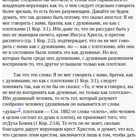
младенцев-верующих как то, о чем следует отдельно говорить
более зре­лым, то есть более разумеющим. Давайте не бу­дем
думать, что так должно быть потому, что ска­зал апостол:
Я не
мог говорить с вами, братия, как с духовными, но как с
плотскими
(1 Кор. 3:1). Ибо даже то, что он рассудил быть у
них не знающим ничего, кроме Иисуса Христа, и притом
распятого (ср. 1 Кор. 2:2), подтверждает, что он не мог гово­
рить с ними как с духовными, но — как с плотски­ми, ибо они
не в состоянии были понять это как духовные. Но все,
которые были среди них духов­ными, с духовным разумением
восприняли то, что другие услышали только как плотские.
Так что эти слова:
Я не мог говорить с вами, братия, как
с духовными, но как с плотскими
(1 Кор. 3:1), следует
понимать так, как если бы он сказал: «То, о чем я говорил, вы
не могли вос­принять как духовные, но только как плотские».
Ибо
душевный человек,
то есть тот, который раз­умеет
сообразно человеку (душевным он назы­вается от слова
2
«душа»
, плотским —
Coi. 1882
от слова «плоть», ибо человек
в целом состоит из души и плоти),
не принимает того, что
отДуха Божия
(1 Кор. 2:14). То есть
он не знает
, сколь­ко
благодати дарует верующим крест Христов, и думает, что все,
что сделано этим крестом, за­ключается лишь в том, чтобы дать