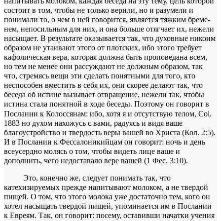
напитывать молоком, каж­дая беседа на эту тему, цель которой
состоит в том, чтобы не только верили, но и разумели и
понимали то, о чем в ней говорится, является тяжким бреме­
нем, непосильным для них, и она больше отягча­ет их, нежели
насыщает. В результате оказывает­ся так, что духовные никоим
образом не утаивают этого от плотских, ибо этого требует
кафоличе­ская вера, которая должна быть проповедана всем,
но тем не менее они рассуждают не должным об­разом, так
что, стремясь вещи эти сделать понят­ными для того, кто
неспособен вместить в себя их, они скорее делают так, что
беседа об истине вызы­вает отвращение, нежели так, чтобы
истина стала
понятной в ходе беседы. Поэтому он говорит в
По­слании к Колоссянам:
ибо, хотя я и отсутствую телом,
Coi.
1883
но духом нахожусь с вами, раду­ясь и видя ваше
благоустройство и твердость веры вашей во Христа
(Кол. 2:5).
И
в Послании
к Фессалоникийцам он говорит:
ночь и день
всеусердно молясь о том, чтобы видеть лице ваше и
дополнить, чего недоставало вере вашей
(1 Фес. 3:10).
Это, конечно же, следует понимать так, что
катехизируемых прежде напитывают молоком, а не твердой
пищей. О том, что этого молока уже до­статочно тем, кого он
хотел насыщать твердой пи­щей, упоминается им в Послании
к Евреям. Так, он говорит:
посему, оставивши начатки учения