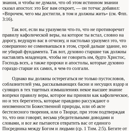
знания, и чтобы не думали, что об этом
истинном знании
сказал апостол:
это Бог вам откроет,
— он тотчас доба­вил:
«Впрочем, чего мы достигли, в том и должны жить» (см. Флп.
3:16).
Так вот, если вы уразумели что-то, что не противоречит
правилу кафолической веры, на ко­торое ты встал, словно на
дорогу, ведущую вас в от­чизну, и настолько уразумел это, что
совершен­но не сомневаешься в этом, строй дальше здание, но
не убирай фундамента. Так вот,
духовно
стар­шие так должны
наставлять младенцев, чтобы не говорить им, будто Христос,
Господь всех, а так­же пророки и апостолы, которые
духовно
гораз­до старше их самих, в чем-то солгали.
Однако вы должны остерегаться не толь­ко пустословов,
соблазнителей ума, рассказываю­щих басни и несущих вздор и
сулящих в тех тщет­ных измышлениях некое высшее знание
вопреки правилу веры, которое вы приняли как кафоличе­ское,
но и тех
берегитесь
, которые правдиво рас­суждают о
неизменности Божественной природы, или об
акте
бестелесного творения, или о Твор­це, при этом подтверждая
то, что они говорят, весь­ма убедительными доводами и
словами, и все же пытаются отвратить вас от единого
Посредни­ка между Богом и людьми (ср. 1 Тим. 2:5). Бегите от