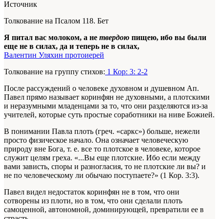
Источник
Толкование на Псалом 118. Бет
Я питал вас молоком, а не
твердою
пищею, ибо вы были
еще не в силах, да и теперь не в силах,
Валентин Уляхин протоиерей
Толкование на группу стихов:
1 Кор: 3: 2-2
После рассуждений о человеке духовном и душевном Ап.
Павел прямо называет коринфян не духовными, а плотскими
и неразумными младенцами за то, что они разделяются из-за
учителей, которые суть простые соработники на ниве Божией.
В понимании Павла плоть (греч. «саркс») больше, нежели
просто физическое начало. Она означает человеческую
природу вне Бога, т. е. все то плотское в человеке, которое
служит целям греха. «...Вы еще плотские. Ибо если между
вами зависть, споры и разногласия, то не плотские ли вы? и
не по человеческому ли обычаю поступаете?» (1 Кор. 3:3).
Павел видел недостаток коринфян не в том, что они
сотворены из плоти, но в том, что они сделали плоть
самоценной, автономной, доминирующей, превратили ее в
страсть.