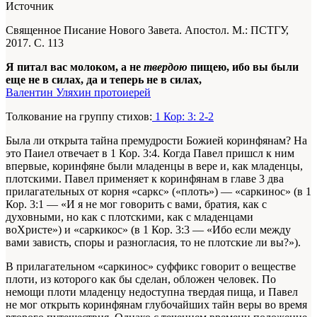
Источник
Священное Писание Нового Завета. Апостол. М.: ПСТГУ,
2017. С. 113
Я питал вас молоком, а не
твердою
пищею, ибо вы были
еще не в силах, да и теперь не в силах,
Валентин Уляхин протоиерей
Толкование на группу стихов:
1 Кор: 3: 2-2
Была ли открыта тайна премудрости Божией коринфянам? На
это Паиел отвечает в 1 Кор. 3:4. Когда Павел пришсл к ним
впервые, коринфяне были младенцы в вере и, как младенцы,
плотскими. Павел применяет к коринфянам в главе 3 два
прилагательных от корня «саркс» («плоть») — «саркинос» (в 1
Кор. 3:1 — «И я не мог говорить с вами, братия, как с
духовными, но как с плотскими, как с младенцами
воХристе») и «саркикос» (в 1 Кор. 3:3 — «Ибо если между
вами зависть, споры и разногласия, то не плотские ли вы?»).
В прилагательном «саркинос» суффикс говорит о веществе
плоти, из которого как бы сделан, обложен человек. По
немощи плоти младенцу недоступна твердая пища, и Павел
не мог открыть коринфянам глубочайших тайн веры во время