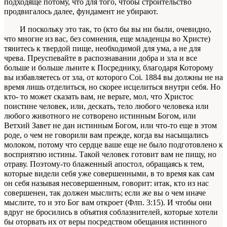
подходяще потому, что для того, чтобы строительство
продвигалось далее, фундамент не убирают.
И поскольку это так, то (кто бы вы ни были, очевидно,
что многие из вас, без сомне­ния, еще младенцы во Христе)
тянитесь к твер­дой пище, необходимой для ума, а не для
чрева. Преуспевайте в распознавании добра и зла и все
больше и больше льните к Посреднику, благода­ря Которому
вы избавляетесь от зла, от которого
Coi. 1884
вы должны не на
время
лишь
отде­литься, но скорее исцелиться внутри себя. Но
кто- то может сказать вам, не верьте, мол, что Христос
поистине человек, или, дескать, тело любого чело­века или
любого животного не сотворено истин­ным Богом, или
Ветхий Завет не дан истинным Богом, или что-то еще в этом
роде, о чем не гово­рили вам прежде, когда вы насыщались
молоком, потому что сердце ваше еще не было подготовле­но к
восприятию истины. Такой человек готовит вам не пищу, но
отраву. Поэтому-то блаженный
апостол, обращаясь к тем,
которые видели себя уже совершенными, в то время как сам
он себя называя несовершенным, говорит:
итак, кто из нас
совер­шенен, так должен мыслить; если же вы о чем ина­че
мыслите, то и это Бог вам откроет
(Флп. 3:15). И чтобы они
вдруг не бросились в объятия соблаз­нителей, которые хотели
бы оторвать их от веры посредством обещания истинного