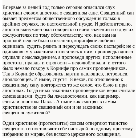
Впервые за целый год только сегодня огласился слух
христиан словом апостола о священном сане. Священный сан
бывает предметом общественного обсуждения только в
крайних случаях, по настоятельной нужде. И действительно,
апостол вынужден был говорить о своем значении и о других
сослужителях по тому обстоятельству, что, как вам на
прошлой неделе было изъяснено, коринфяне любили
оценивать, судить, рядить и пересуждать своих пастырей; не с
одинаковым уважением относились к ним: проповедь одного
слушали с наслаждением, а проповеди других, исполненные
простоты, правды и строгости – недолюбливали, и оттого
было немало говору в Коринфе про самих проповедников.
Так в Коринфе образовались партии павловцев, петровцев,
аполлосовцев. И ныне, спустя 18 веков, по отношению к
священному сану повторяется то же самое, что было и при
апостолах. Тогда иных законных проповедников веры считали
самозванцами, будто бы лжеапостолами, как например,
считали апостола Павла. А ныне как смотрят в самом
христианстве на священный сан и на законных
священнослужителей?
Одни христиане (протестанты) совсем отвергают таинство
священства и поставляют себе пастырей по одному простому
избранию из мирян, без всякого церковного освящения,