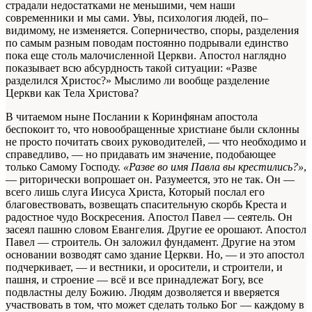
страдали недостатками не меньшими, чем наши
современники и мы сами. Увы, психология людей, по–
видимому, не изменяется. Соперничество, споры, разделения
по самым разным поводам постоянно подрывали единство
пока еще столь малочисленной Церкви. Апостол наглядно
показывает всю абсурдность такой ситуации: «Разве
разделился Христос?» Мыслимо ли вообще разделение
Церкви как Тела Христова?
В читаемом ныне Послании к Коринфянам апостола
беспокоит то, что новообращенные христиане были склонны
не просто почитать своих руководителей, — что необходимо и
справедливо, — но придавать им значение, подобающее
только Самому Господу.
«Разве во имя Павла вы крестились?»
,
— риторически вопрошает он. Разумеется, это не так. Он —
всего лишь слуга Иисуса Христа, Который послал его
благовествовать, возвещать спасительную скорбь Креста и
радостное чудо Воскресения. Апостол Павел — сеятель. Он
засеял пашню словом Евангелия. Другие ее орошают. Апостол
Павел — строитель. Он заложил фундамент. Другие на этом
основании возводят само здание Церкви. Но, — и это апостол
подчеркивает, — и вестники, и оросители, и строители, и
пашня, и строение — всё и все принадлежат Богу, все
подвластны делу Божию. Людям дозволяется и вверяется
участвовать в том, что может сделать только Бог — каждому в