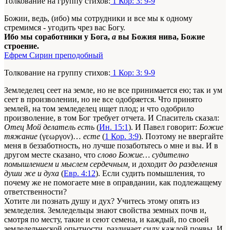
Толкование на группу стихов:
1 Кор: 3: 9-9
Божии, ведь, (ибо) мы сотрудники и все мы к одному
стремимся - угодить чрез вас Богу.
Ибо мы соработники у Бога,
а
вы Божия нива, Божие
строение.
Ефрем Сирин преподобный
Толкование на группу стихов:
1 Кор: 3: 9-9
Земледелец сеет на земле, но не все принимается ею; так и ум
сеет в произволении, но не все одобряется. Что принято
землей, на том земледелец ищет плод; и что одобрило
произволение, в том Бог требует отчета. И Спаситель сказал:
Отец Мой делатель есть
(
Ин. 15:1
). И Павел говорит:
Божие
тяжание
(γεωργον)…
есте
(
1 Кор. 3:9
). Поэтому не ввергайте
меня в беззаботность, но лучше позаботьтесь о мне и вы. И в
другом месте сказано, что
слово Божие… судително
помышлением и мыслем сердечным,
и доходит
до разделения
души же и духа
(
Евр. 4:12
). Если судить помышления, то
почему же не помогаете мне в оправдании, как подлежащему
ответственности?
Хотите ли познать душу и дух? Учитесь этому опять из
земледелия. Земледельцы знают свойства земных почв и,
смотря по месту, такие и сеют семена, и каждый, по своей
земледельческой опытности, различает силу каждой почвы. И