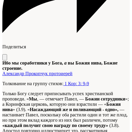
Поделиться
Ибо мы соработники у Бога,
а
вы Божия нива, Божие
строение.
Александр Прокопчук протоиерей
Толкование на группу стихов:
1 Кор: 3: 9-9
Только Богу следует приписывать успех христианской
проповеди. «
Мы
, — отмечает Павел, —
Божии сотрудники
»;
а Коринфская церковь, которую они взрастили — «
Божия
нива
» (3.9). «
Насаждающий же и поливающий - одно»,
—
настаивает Павел, поскольку оба растили один и тот же плод,
но при этом вклад каждого из них был различен, потому
«каждый получит свою награду по своему труду»
(3.8).
Апостол повторно иллюстрирует это, рассматривая