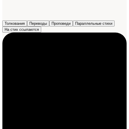
Толкования
Переводы
Проповеди
Параллельные стихи
На стих ссылаются