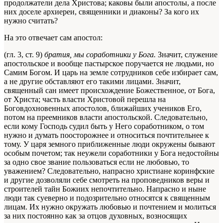
продолжатели дела Христова; каковы были апостолы, а после
них доселе архиереи, священники и диаконы? За кого их
нужно считать?
На это отвечает сам апостол:
(гл. 3, ст. 9)
братия, мы соработники у Бога.
Значит, служение
апостольское и вообще пастырское поручается не людьми, но
Самим Богом. И царь на земле сотрудников себе избирает сам,
а не другие обставляют его такими лицами. Значит,
священный сан имеет происхождение Божественное, от Бога,
от Христа; часть власти Христовой перешла на
Боговдохновенных апостолов, ближайших учеников Его,
потом на преемников власти апостольской. Следовательно,
если кому Господь судил быть у Него соработником, о том
нужно и думать поосторожнее и относиться почтительнее к
тому. У царя земного приближенные люди окружены бывают
особым почетом; так неужели соработники у Бога недостойны
за одно свое звание пользоваться если не любовью, то
уважением? Следовательно, напрасно христиане коринфские
и другие дозволяли себе смотреть на проповедников веры и
строителей тайн Божиих непочтительно. Напрасно и ныне
люди так суеверно и подозрительно относятся к священным
лицам. Их нужно окружать любовью и почтением и молиться
за них постоянно как за отцов духовных, возносящих