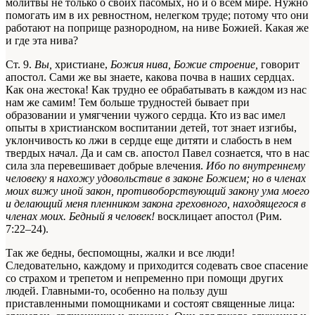
молитвы не только о своих пасомых, но и о всем мире. Нужно
помогать им в их ревностном, нелегком труде; потому что они
работают на поприще разнородном, на ниве Божией. Какая же
и где эта нива?
Ст. 9.
Вы,
христиане,
Божия нива, Божие строение,
говорит
апостол. Сами же вы знаете, какова почва в наших сердцах.
Как она жестока! Как трудно ее обрабатывать в каждом из нас
нам же самим! Тем больше трудностей бывает при
образовании и умягчении чужого сердца. Кто из вас имел
опыты в христианском воспитании детей, тот знает изгибы,
уклончивость ко лжи в сердце еще дитяти и слабость в нем
твердых начал. Да и сам св. апостол Павел сознается, что в нас
сила зла перевешивает добрые влечения.
Ибо по внутреннему
человеку
я
нахожу удовольствие в законе Божием; но в членах
моих вижу иной закон, противоборствующий закону ума моего
и делающий меня пленником закона греховного, находящегося в
членах моих. Бедный я человек!
восклицает апостол (Рим.
7:22–24).
Так же бедны, беспомощны, жалки и все люди!
Следовательно, каждому и приходится содевать свое спасение
со страхом и трепетом и непременно при помощи других
людей. Главными-то, особенно на пользу душ
приставленными помощниками и состоят священные лица: