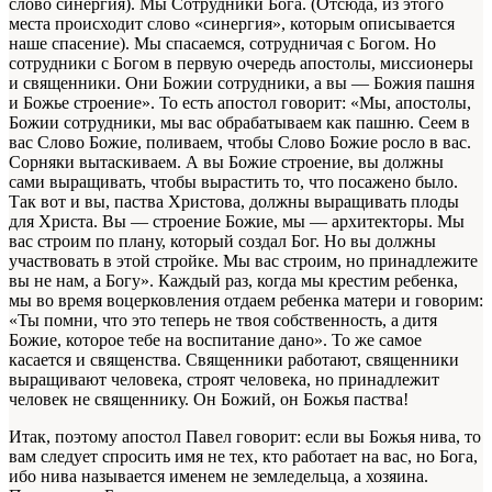
слово синергия). Мы Сотрудники Бога. (Отсюда, из этого
места происходит слово «синергия», которым описывается
наше спасение). Мы спасаемся, сотрудничая с Богом. Но
сотрудники с Богом в первую очередь апостолы, миссионеры
и священники. Они Божии сотрудники, а вы — Божия пашня
и Божье строение». То есть апостол говорит: «Мы, апостолы,
Божии сотрудники, мы вас обрабатываем как пашню. Сеем в
вас Слово Божие, поливаем, чтобы Слово Божие росло в вас.
Сорняки вытаскиваем. А вы Божие строение, вы должны
сами выращивать, чтобы вырастить то, что посажено было.
Так вот и вы, паства Христова, должны выращивать плоды
для Христа. Вы — строение Божие, мы — архитекторы. Мы
вас строим по плану, который создал Бог. Но вы должны
участвовать в этой стройке. Мы вас строим, но принадлежите
вы не нам, а Богу». Каждый раз, когда мы крестим ребенка,
мы во время воцерковления отдаем ребенка матери и говорим:
«Ты помни, что это теперь не твоя собственность, а дитя
Божие, которое тебе на воспитание дано». То же самое
касается и священства. Священники работают, священники
выращивают человека, строят человека, но принадлежит
человек не священнику. Он Божий, он Божья паства!
Итак, поэтому апостол Павел говорит: если вы Божья нива, то
вам следует спросить имя не тех, кто работает на вас, но Бога,
ибо нива называется именем не земледельца, а хозяина.