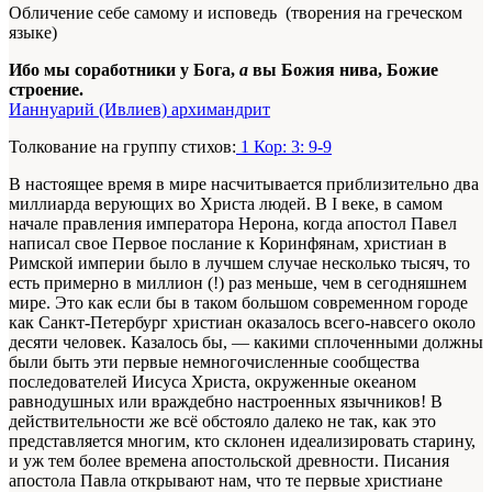
Обличение себе самому и исповедь (творения на греческом
языке)
Ибо мы соработники у Бога,
а
вы Божия нива, Божие
строение.
Ианнуарий (Ивлиев) архимандрит
Толкование на группу стихов:
1 Кор: 3: 9-9
В настоящее время в мире насчитывается приблизительно два
миллиарда верующих во Христа людей. В I веке, в самом
начале правления императора Нерона, когда апостол Павел
написал свое Первое послание к Коринфянам, христиан в
Римской империи было в лучшем случае несколько тысяч, то
есть примерно в миллион (!) раз меньше, чем в сегодняшнем
мире. Это как если бы в таком большом современном городе
как Санкт-Петербург христиан оказалось всего-навсего около
десяти человек. Казалось бы, — какими сплоченными должны
были быть эти первые немногочисленные сообщества
последователей Иисуса Христа, окруженные океаном
равнодушных или враждебно настроенных язычников! В
действительности же всё обстояло далеко не так, как это
представляется многим, кто склонен идеализировать старину,
и уж тем более времена апостольской древности. Писания
апостола Павла открывают нам, что те первые христиане