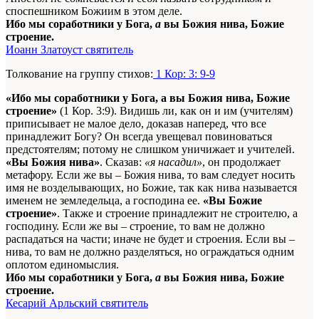
споспешником Божиим в этом деле.
Ибо мы соработники у Бога,
а
вы Божия нива, Божие
строение.
Иоанн Златоуст святитель
Толкование на группу стихов:
1 Кор: 3: 9-9
«Ибо мы соработники у Бога, а вы Божия нива, Божие
строение»
(1 Кор. 3:9). Видишь ли, как он и им (учителям)
приписывает не малое дело, доказав наперед, что все
принадлежит Богу? Он всегда увещевал повиноваться
предстоятелям; потому не слишком уничижает и учителей.
«Вы Божия нива»
. Сказав:
«я насадил»
, он продолжает
метафору. Если же вы – Божия нива, то вам следует носить
имя не возделывающих, но Божие, так как нива называется
именем не земледельца, а господина ее.
«Вы Божие
строение»
. Также и строение принадлежит не строителю, а
господину. Если же вы – строение, то вам не должно
распадаться на части; иначе не будет и строения. Если вы –
нива, то вам не должно разделяться, но ограждаться одним
оплотом единомыслия.
Ибо мы соработники у Бога,
а
вы Божия нива, Божие
строение.
Кесарий Арльский святитель