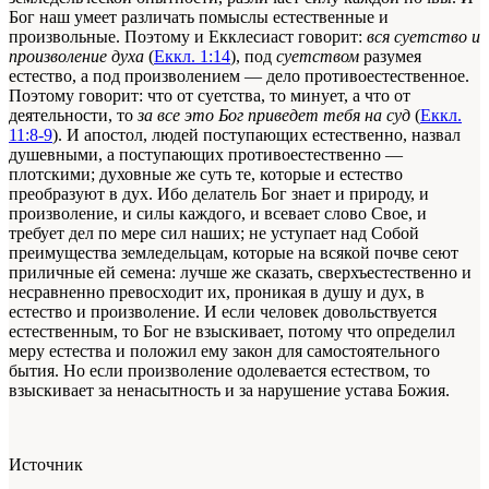
Бог наш умеет различать помыслы естественные и
произвольные. Поэтому и Екклесиаст говорит:
вся суетство и
произволение духа
(
Еккл. 1:14
), под
суетством
разумея
естество, а под произволением — дело противоестественное.
Поэтому говорит: что от суетства, то минует, а что от
деятельности, то
за все это Бог приведет тебя на суд
(
Еккл.
11:8-9
). И апостол, людей поступающих естественно, назвал
душевными, а поступающих противоестественно —
плотскими; духовные же суть те, которые и естество
преобразуют в дух. Ибо делатель Бог знает и природу, и
произволение, и силы каждого, и всевает слово Свое, и
требует дел по мере сил наших; не уступает над Собой
преимущества земледельцам, которые на всякой почве сеют
приличные ей семена: лучше же сказать, сверхъестественно и
несравненно превосходит их, проникая в душу и дух, в
естество и произволение. И если человек довольствуется
естественным, то Бог не взыскивает, потому что определил
меру естества и положил ему закон для самостоятельного
бытия. Но если произволение одолевается естеством, то
взыскивает за ненасытность и за нарушение устава Божия.
Источник