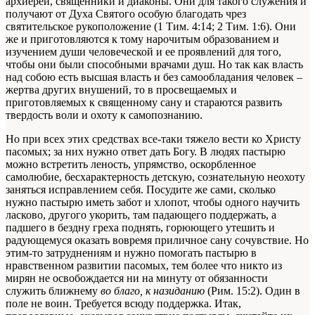
архиереи, священники и диаконы. Они для такого служения и
получают от Духа Святого особую благодать чрез
святительское рукоположение (1 Тим. 4:14; 2 Тим. 1:6). Они
же и приготовляются к тому нарочитым образованием и
изучением души человеческой и ее проявлений для того,
чтобы они были способными врачами душ. Но так как власть
над собою есть высшая власть и без самообладания человек –
жертва других внушений, то в просвещаемых и
приготовляемых к священному сану и стараются развить
твердость воли и охоту к самопознанию.
Но при всех этих средствах все-таки тяжело вести ко Христу
пасомых; за них нужно ответ дать Богу. В людях пастырю
можно встретить леность, упрямство, оскорбленное
самолюбие, бесхарактерность детскую, сознательную неохоту
заняться исправлением себя. Посудите же сами, сколько
нужно пастырю иметь забот и хлопот, чтобы одного научить
ласково, другого укорить, там падающего поддержать, а
падшего в бездну греха поднять, горюющего утешить и
радующемуся оказать вовремя приличное сану сочувствие. Но
этим-то затруднениям и нужно помогать пастырю в
нравственном развитии пасомых, тем более что никто из
мирян не освобождается ни на минуту от обязанности
служить ближнему
во благо, к назиданию
(Рим. 15:2). Один в
поле не воин. Требуется всюду поддержка. Итак,