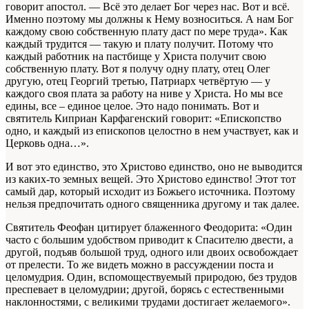
говорит апостол. — Всё это делает Бог через нас. Вот и всё.
Именно поэтому мы должны к Нему возноситься. А нам Бог
каждому свою собственную плату даст по мере труда». Как
каждый трудится — такую и плату получит. Потому что
каждый работник на пастбище у Христа получит свою
собственную плату. Вот я получу одну плату, отец Олег
другую, отец Георгий третью, Патриарх четвёртую — у
каждого своя плата за работу на ниве у Христа. Но мы все
едины, все – единое целое. Это надо понимать. Вот и
святитель Киприан Карфагенский говорит: «Епископство
одно, и каждый из епископов целостно в нем участвует, как и
Церковь одна…».
И вот это единство, это Христово единство, оно не выводится
из каких-то земных вещей. Это Христово единство! Этот тот
самый дар, который исходит из Божьего источника. Поэтому
нельзя предпочитать одного священника другому и так далее.
Святитель Феофан цитирует блаженного Феодорита: «Один
часто с большим удобством приводит к Спасителю двести, а
другой, подъяв большой труд, одного или двоих освобождает
от прелести. То же видеть можно в рассуждении поста и
целомудрия. Один, вспомоществуемый природою, без трудов
преспевает в целомудрии; другой, борясь с естественными
наклонностями, с великими трудами достигает желаемого».