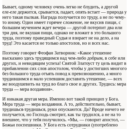
Бывает, одному человеку очень легко не блудить, а другой
еле-еле держится, срывается, падает, опять встает — природа у
него такая пылкая. Награда получается по труду, а не по чему-
то иному. Один имеет горячее сложение, не вкусив пищи, с
большим мучением ждет вечера — другой потерпит два или
три дня, не вкушая пищи, однако не вложит в это большого
труда, поэтому праведный Судья и взирает не на дело, а на
труд! Это касается не только апостолов, но и всех нас.
Поэтому говорит Феофан Затворник: «Какое утешение
высказано здесь трудящимся над чем-либо добрым, в себе или
других, и невидящим успеха! Святой Златоуст ту цель видит в
прибавлении сих слов апостолом, чтобы у достигших многого
без большого труда отъять повод к превозношению, а много
трудившимся и мало успевшим доставить утешение, — всех
же воодушевить на труд во благо свое и других. Трудись: мера
труда — мера воздаяния».
И никакая другая мера. Именно вот такой принцип у Бога.
Мера труда — мера воздаяния. А то, действительно, бывает,
трудишься-трудишься, руки опускаются. Да? Вроде ничего не
получается, но Господь смотрит, как ты трудился, а не на то
внешнее, что у тебя получилось. «Мы, — говорит апостол, —
Божьи поспешники. У Бога есть сотрудники (употреблено