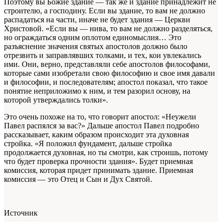
Поэтому вы Божие здание — так же и здание принадлежит не
строителю, а господину. Если вы здание, то вам не должно
распадаться на части, иначе не будет здания — Церкви
Христовой. «Если вы — нива, то вам не должно разделяться,
но ограждаться одним оплотом единомыслия… Это
разъяснение значения святых апостолов должно было
отрезвить и заправлявших толками, и тех, кои увлекались
ими. Они, верно, представляли себе апостолов философами,
которые сами изобретали свою философию и свое имя давали
и философии, и последователям; апостол показал, что такое
понятие неприложимо к ним, и тем разорил основу, на
которой утверждались толки».
Это очень похоже на то, что говорит апостол: «Неужели
Павел распялся за вас?» Дальше апостол Павел подробно
рассказывает, каким образом происходит эта духовная
стройка. «Я положил фундамент, дальше стройка
продолжается духовная, но ты смотри, как строишь, потому
что будет проверка прочности здания». Будет приемная
комиссия, которая придет принимать здание. Приемная
комиссия — это Отец и Сын и Дух Святой.
Источник