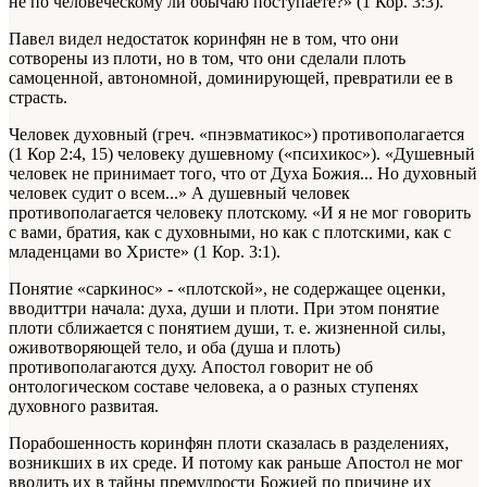
не по человеческому ли обычаю поступаете?» (1 Кор. 3:3).
Павел видел недостаток коринфян не в том, что они
сотворены из плоти, но в том, что они сделали плоть
самоценной, автономной, доминирующей, превратили ее в
страсть.
Человек духовный (греч. «пнэвматикос») противополагается
(1 Кор 2:4, 15) человеку душевному («психикос»). «Душевный
человек не принимает того, что от Духа Божия... Но духовный
человек судит о всем...» А душевный человек
противополагается человеку плотскому. «И я не мог говорить
с вами, братия, как с духовными, но как с плотскими, как с
младенцами во Христе» (1 Кор. 3:1).
Понятие «саркинос» - «плотской», не содержащее оценки,
вводиттри начала: духа, души и плоти. При этом понятие
плоти сближается с понятием души, т. е. жизненной силы,
оживотворяющей тело, и оба (душа и плоть)
противополагаются духу. Апостол говорит не об
онтологическом составе человека, а о разных ступенях
духовного развитая.
Порабошенность коринфян плоти сказалась в разделениях,
возникших в их среде. И потому как раньше Апостол не мог
вводить их в тайны премудрости Божией по причине их