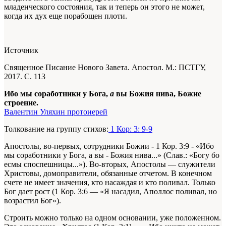
младенческого состояния, так и теперь он этого не может,
когда их дух еще порабощен плоти.
Источник
Священное Писание Нового Завета. Апостол. М.: ПСТГУ,
2017. С. 113
Ибо мы соработники у Бога,
а
вы Божия нива, Божие
строение.
Валентин Уляхин протоиерей
Толкование на группу стихов:
1 Кор: 3: 9-9
Апостолы, во-первых, сотрудники Божии - 1 Кор. 3:9 - «Ибо
мы соработники у Бога, а вы - Божия нива...» (Слав.: «Богу бо
есмы споспешницы...»). Во-вторых, Апостолы — служители
Христовы, домоправители, обязанные отчетом. В конечном
счете не имеет значения, кто насаждая и кто поливал. Только
Бог дает рост (1 Кор. 3:6 — «Я насадил, Аполлос поливал, но
возрастил Бог»).
Строить можно только на одном основании, уже положенном.