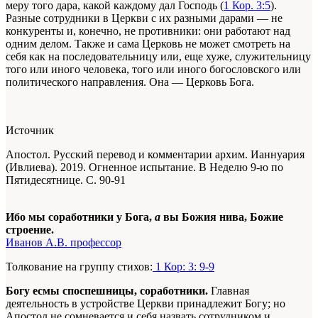
меру того дара, какой каждому дал Господь (
1 Кор. 3:5
).
Разные сотрудники в Церкви с их разными дарами — не
конкуренты и, конечно, не противники: они работают над
одним делом. Также и сама Церковь не может смотреть на
себя как на последовательницу или, еще хуже, служительницу
того или иного человека, того или иного богословского или
политического направления. Она — Церковь Бога.
Источник
Апостол. Русский перевод и комментарии архим. Ианнуария
(Ивлиева). 2019. Огненное испытание. В Неделю 9-ю по
Пятидесятнице. С. 90-91
Ибо мы соработники у Бога,
а
вы Божия нива, Божие
строение.
Иванов А.В. профессор
Толкование на группу стихов:
1 Кор: 3: 9-9
Богу есмы споспешницы, соработники.
Главная
деятельность в устройстве Церкви принадлежит Богу; но
Апостол не сомневается и себя назвать сотрудником и