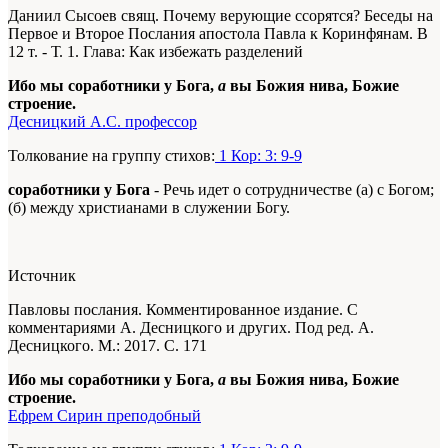
Даниил Сысоев свящ. Почему верующие ссорятся? Беседы на
Первое и Второе Послания апостола Павла к Коринфянам. В
12 т. - Т. 1. Глава: Как избежать разделений
Ибо мы соработники у Бога,
а
вы Божия нива, Божие
строение.
Десницкий А.С. профессор
Толкование на группу стихов:
1 Кор: 3: 9-9
соработники у Бога
- Речь идет о сотрудничестве (а) с Богом;
(б) между христианами в служении Богу.
Источник
Павловы послания. Комментированное издание. С
комментариями А. Десницкого и других. Под ред. А.
Десницкого. М.: 2017. С. 171
Ибо мы соработники у Бога,
а
вы Божия нива, Божие
строение.
Ефрем Сирин преподобный