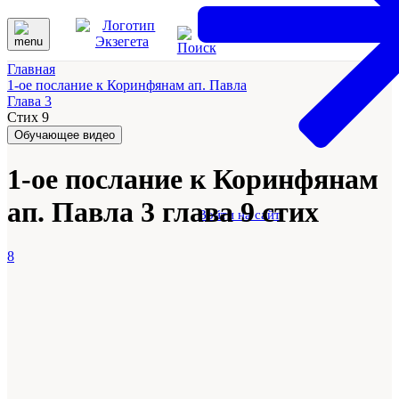
Главная
1-ое послание к Коринфянам ап. Павла
Глава 3
Стих 9
Обучающее видео
1-ое послание к Коринфянам
ап. Павла 3 глава 9 стих
Войти на сайт
8