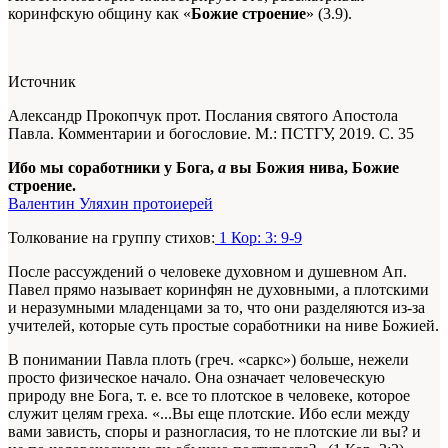
коринфскую общину как «
Божие строение
» (3.9).
Источник
Александр Прокопчук прот. Послания святого Апостола
Павла. Комментарии и богословие. М.: ПСТГУ, 2019. С. 35
Ибо мы соработники у Бога,
а
вы Божия нива, Божие
строение.
Валентин Уляхин протоиерей
Толкование на группу стихов:
1 Кор: 3: 9-9
После рассуждений о человеке духовном и душевном Ап.
Павел прямо называет коринфян не духовными, а плотскими
и неразумными младенцами за то, что они разделяются из-за
учителей, которые суть простые соработники на ниве Божией.
В понимании Павла плоть (греч. «саркс») больше, нежели
просто физическое начало. Она означает человеческую
природу вне Бога, т. е. все то плотское в человеке, которое
служит целям греха. «...Вы еще плотские. Ибо если между
вами зависть, споры и разногласия, то не плотские ли вы? и