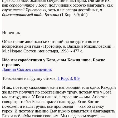
православные, оказывая сочувствие пастырям, считайте их,
как
соработников у Бога,
получивших особую благодать; как
служителей Христовых,
хоть и не всегда достойных,
и
домостроителей тайн Божиих
(1 Кор. 3:9; 4:1).
Источник
Объяснение апостольских чтений на литургии во все
воскресные дни года / Протоиер. о. Василий Михайловский. -
М. : Изд-во Сретен. монастыря, 1998. - 477 с.
Ибо мы соработники у Бога,
а
вы Божия нива, Божие
строение.
Даниил Сысоев священник
Толкование на группу стихов:
1 Кор: 3: 9-9
Итак, поэтому сажающий же и напояющий есть одно. Каждый
же плату получит по собственному труду, потому что у Бога
мы сотрудники. У Бога пашня, а строение — мы. Апостол
говорит, что без Бога напрасен наш труд. Если Бог не
поможет, и наши труды, все проповеди — как об стенку
горох. И поэтому именно Ему нужно кланяться и благодарить
Его за всё. «Мы слово говорим. Мы не делаем чудеса, —