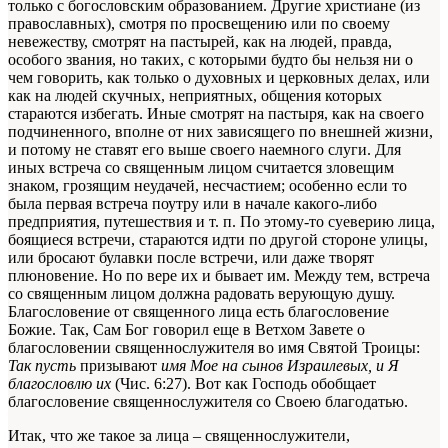
только с богословским образованием. Другие христиане (из
православных), смотря по просвещению или по своему
невежеству, смотрят на пастырей, как на людей, правда,
особого звания, но таких, с которыми будто бы нельзя ни о
чем говорить, как только о духовных и церковных делах, или
как на людей скучных, неприятных, общения которых
стараются избегать. Иные смотрят на пастыря, как на своего
подчиненного, вполне от них зависящего по внешней жизни,
и потому не ставят его выше своего наемного слуги. Для
иных встреча со священным лицом считается зловещим
знаком, грозящим неудачей, несчастием; особенно если то
была первая встреча поутру или в начале какого-либо
предприятия, путешествия и т. п. По этому-то суеверию лица,
боящиеся встречи, стараются идти по другой стороне улицы,
или бросают булавки после встречи, или даже творят
плюновение. Но по вере их и бывает им. Между тем, встреча
со священным лицом должна радовать верующую душу.
Благословение от священного лица есть благословение
Божие. Так, Сам Бог говорил еще в Ветхом Завете о
благословении священнослужителя во имя Святой Троицы:
Так пусть
призывают
имя Мое на сынов Израилевых, и Я
благословлю их
(Чис. 6:27). Вот как Господь обобщает
благословение священнослужителя со Своею благодатью.
Итак, что же такое за лица – священнослужители,