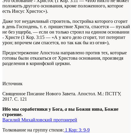
Это основание - Христос (1 Кор. 3:11 — «Ибо никто не может
положить другого основания, кроме положенного, которое
есть Иисус Христос»).
Даже тот неудачливый строитель, постройка которого сгорит
в день Господень, т. е. пришествие Христа, спасется — пускай
не без ущерба, — если он только строил на едином основании
- Христе (1 Кор. 3:15 — «А у кого дело сгорит, тот потерпит
урон; впрочем сам спасется, но так как бы из огня»),
Предостережение Апостола направлено против тех, которые
готовы были отказаться от Христова основания, произведя
разделения в коринфской церкви.
Источник
Священное Писание Нового Завета. Апостол. М.: ПСТГУ,
2017. С. 121
Ибо мы соработники у Бога,
а
вы Божия нива, Божие
строение.
Василий Михайловский протоиерей
Толкование на группу стихов:
1 Кор: 3: 9-9