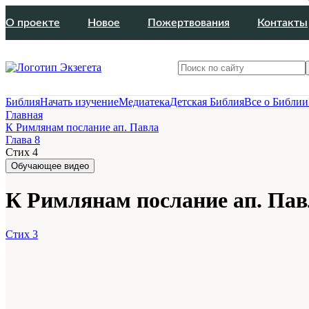
О проекте
Новое
Пожертвования
Контакты
Библия
Начать изучение
Медиатека
Детская Библия
Все о Библии
Главная
К Римлянам послание ап. Павла
Глава 8
Стих 4
Обучающее видео
К Римлянам послание ап. Павл
Стих 3