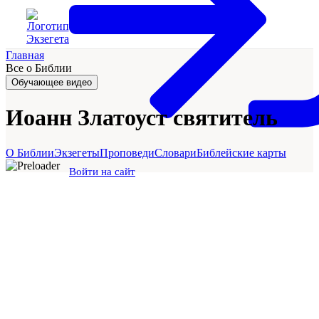
Главная
Все о Библии
Обучающее видео
Иоанн Златоуст святитель
О Библии
Экзегеты
Проповеди
Словари
Библейские карты
Войти на сайт