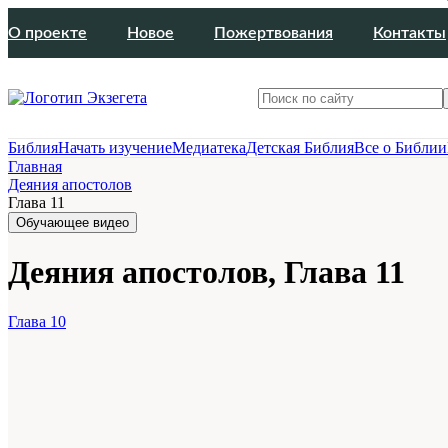
О проекте
Новое
Пожертвования
Контакты
Библия
Начать изучение
Медиатека
Детская Библия
Все о Библии
Главная
Деяния апостолов
Глава 11
Обучающее видео
Деяния апостолов, Глава 11
Глава 10