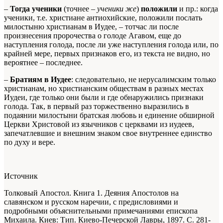
–
Тогда ученики
(точнее –
ученики же
)
положили
и пр.: когда
ученики, т.е. христиане антиохийские, положили послать
милостыню христианам в Иудее, – тотчас ли после
произнесения пророчества о голоде Агавом, еще до
наступления голода, после ли уже наступления голода или, по
крайней мере, первых признаков его, из текста не видно, но
вероятнее – последнее.
–
Братиям в Иудее
: следовательно, не иерусалимским только
христианам, но христианским обществам в разных местах
Иудеи, где только они были и где обнаружились признаки
голода. Так, в первый раз торжественно выразились в
подаянии милостыни братская любовь и единение обширной
Церкви Христовой из язычников с церквами из иудеев,
запечатлевшие и внешним знаком свое внутреннее единство
по духу и вере.
Источник
Толковый Апостол. Книга 1. Деяния Апостолов на
славянском и русском наречии, с предисловиями и
подробными объяснительными примечаниями епископа
Михаила. Киев: Тип. Киево-Печерской Лавры, 1897. С. 281-