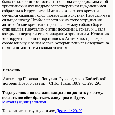
было не мало лиц состоятельных, и она скоро доказала свой
христианский дух щедрым благотворением нуждающимся
собратьям в Иерусалиме. Именно около этого вре­мени
случился сильный голод, повергший христиан Иерусалима в
сильную нужду. Чтобы вывести их из этого затруднения,
антиохийские христиане произвели между собою сбор и
отправили в Иерусалим с этим пособием Варнаву и Савла,
которые и передали его страждущим христианам. Исполнив
это поручение, они возвратились в Антиохию, приведя с
собою юношу Иоанна Марка, который решился следовать за
ними и помогать им своими услугами.
Источник
Александр Павлович Лопухин. Руководство к Библейской
истории Нового Завета. – СПб.: Тузов, 1889.
С. 290-291
Тогда ученики положили, каждый по достатку своему,
послать пособие братьям, живущим в Иудее,
Михаил (Лузин) епископ
Толкование на группу стихов:
Деян: 11: 29-29