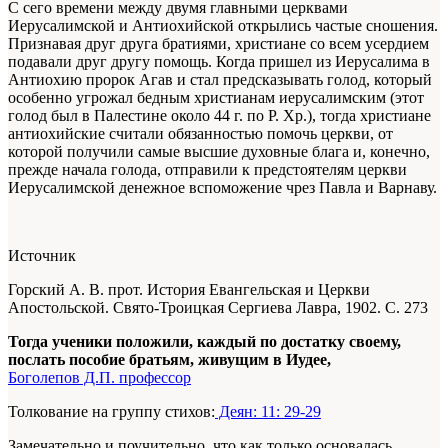
С сего времени между двумя главными церквами
Иерусалимской и Антиохийской открылись частые сношения.
Признавая друг друга братиями, христиане со всем усердием
подавали друг другу помощь. Когда пришел из Иерусалима в
Антиохию пророк Агав и стал предсказывать голод, который
особенно угрожал бедным христианам иерусалимским (этот
голод был в Палестине около 44 г. по Р. Хр.), тогда христиане
антиохийские считали обязанностью помочь церкви, от
которой получили самые высшие духовные блага и, конечно,
прежде начала голода, отправили к предстоятелям церкви
Иерусалимской денежное вспоможение чрез Павла и Варнаву.
Источник
Горский А. В. прот. История Евангельская и Церкви
Апостольской. Свято-Троицкая Сергиева Лавра, 1902. С. 273
Тогда ученики положили, каждый по достатку своему,
послать пособие братьям, живущим в Иудее,
Боголепов Д.П. профессор
Толкование на группу стихов:
Деян: 11: 29-29
Замечательно и поучительно, что как только основалась