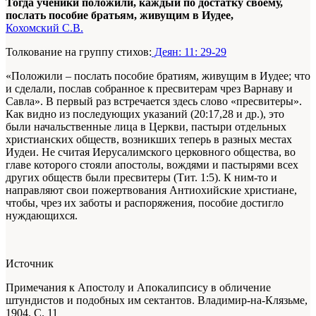
Тогда ученики положили, каждый по достатку своему,
послать пособие братьям, живущим в Иудее,
Кохомский С.В.
Толкование на группу стихов:
Деян: 11: 29-29
«Положили – послать пособие братиям, живущим в Иудее; что
и сделали, послав собранное к пресвитерам чрез Варнаву и
Савла». В первый раз встречается здесь слово «пресвитеры».
Как видно из последующих указаний (20:17,28 и др.), это
были начальственные лица в Церкви, пастыри отдельных
христианских обществ, возникших теперь в разных местах
Иудеи. Не считая Иерусалимского церковного общества, во
главе которого стояли апостолы, вождями и пастырями всех
других обществ были пресвитеры (Тит. 1:5). К ним-то и
направляют свои пожертвования Антиохийские христиане,
чтобы, чрез их заботы и распоряжения, пособие достигло
нуждающихся.
Источник
Примечания к Апостолу и Апокалипсису в обличение
штундистов и подобных им сектантов. Владимир-на-Клязьме,
1904. С. 11