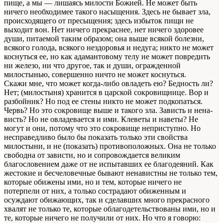
пище, а мы — лишаясь милости Бо­жией. Не может быть
ничего необходимее такого насыщения. Здесь не бывает зла,
происходящего от пресыщения; здесь из­быток пищи не
выходит вон. Нет ничего прекраснее, нет ничего здоровее
души, питаемой таким образом; она выше всякой болезни,
всякого голода, всякого нездоровья и недуга; никто не может
коснуться ее, но как адамантовому телу не может повредить
ни железо, ни что другое, так и души, ограж­денной
милостынью, совершенно ничто не может коснуться.
Скажи мне, что может когда-либо овладеть ею? Бедность ли?
Нет; (милостыня) хранится в царской сокровищнице. Вор и
разбойник? Но под ее стены никто не может подкопаться.
Червь? Но это сокровище выше и такого зла. Зависть и нена­
висть? Но не овладевается и ими. Клеветы и наветы? Не
могут и они, потому что это сокровище неприступно. Но
несправед­ливо было бы показать только эти свойства
милостыни, и не (по­казать) противоположных. Она не только
свободна от зависти, но и сопровождается великим
благословением даже от не ис­пытавших ее благодеяний. Как
жестокие и бесчеловечные бы­вают ненавистны не только тем,
которые обижены ими, но и тем, которые ничего не
потерпели от них, а только состра­дают обиженным и
осуждают обижающих, так и сделав­ших много прекрасного
хвалят не только те, которые облаго­детельствованы ими, но и
те, которые ничего не получили от них. Но что я говорю: