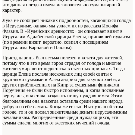
что данная поездка имела исключительно гуманитарный
характер.
Лука не сообщает никаких подробностей, касающихся голода
в Иерусалиме, однако мы узнаем их из рассказа Иосифа
Флавия. В «Иудейских древностях» он описывает визит в
Иерусалим Адиабенской царицы Елены, принявшей иудаизм
(по времени визит, вероятно, совпал с посещением
Иерусалима Варнавой и Павлом):
Приезд царицы был весьма полезен и кстати для жителей,
потому что в это время город страдал от голода и многие
жители умирали от недостатка в съестных припасах. Тогда
царица Елена послала нескольких лиц своей свиты с
крупными суммами в Александрию для закупки хлеба, а
других приближенных на Кипр за сушеными финиками.
Поручения ее были быстро исполнены, и когда посланные
вернулись, она стала раздавать пищу нуждавшимся. Этим
благодеянием она навсегда оставила среди нашего народа
добрую о себе память. Когда же ее сын Изат узнал об этом
голоде, то и он послал значительные деньги иерусалимским
начальникам. Распределенные среди нуждающихся, эти
суммы спасли многих от жестоких мучений голода.