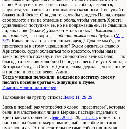
слов? А другие, ничего не сознавая за собою, веселятся,
радуются, уте­шаются и восхищаются сказанным. Послушай о
блаженной Фекле. Она для того, чтобы увидеть Павла, отдала
свое золото; а ты не отдаешь и обола, чтобы увидеть Христа;
удивляешься поступкам ее, но не подражаешь ей. Не слышишь
ли, как слово (Божие) ублажает милостивых?
«Блаженны
милостивые, —
го­ворит
, — ибо они помилованы будут»
(
Мф.
5:7
). Какая польза от драгоценных одежд? Доколе мы будем
пристрастны к этому украшению? Будем одеваться славою
Христовою, будем обле­каться тою красотою, чтобы нам и
здесь получить похвалу, и там сподобиться вечных благ, — по
благодати и человеколю­бию Господа нашего Иисуса Христа, с
Которым Отцу, со Свя­тым Духом, слава, держава, честь, ныне
и присно, и во веки веков. Аминь.
Тогда ученики положили, каждый по достатку своему,
послать пособие братьям, живущим в Иудее,
Иоанн Смолин протоиерей
Толкование на группу стихов:
Деян: 11: 29-29
Здесь в первый раз употреблено слово „пресвитеры", которые
были начальственныя лица в Церкви, пастыри отдельных
христианских обществ:
Деян. 20:17
. 28;
Тит. 1:5
, к ним-то и
направлены были пожертвования, дабы пособие достигло
нуждающихся. Эти пресвитеры не сами собою принимали