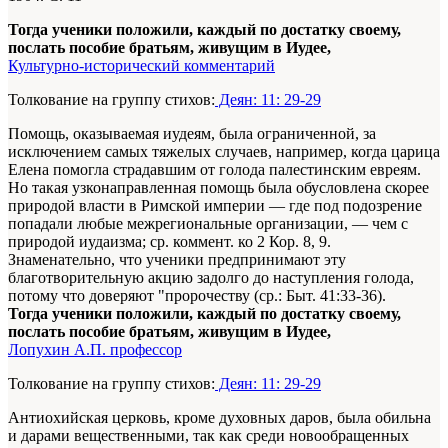
Тогда ученики положили, каждый по достатку своему,
послать пособие братьям, живущим в Иудее,
Культурно-исторический комментарий
Толкование на группу стихов:
Деян: 11: 29-29
Помощь, оказываемая иудеям, была ограниченной, за
исключением самых тяжелых случаев, например, когда царица
Елена помогла страдавшим от голода палестинским евреям.
Но такая узконаправленная помощь была обусловлена скорее
природой власти в Римской империи — где под подозрение
попадали любые межрегиональные организации, — чем с
природой иудаизма; ср. коммент. ко 2 Кор. 8, 9.
Знаменательно, что ученики предпринимают эту
благотворительную акцию задолго до наступления голода,
потому что доверяют "пророчеству (ср.: Быт. 41:33-36).
Тогда ученики положили, каждый по достатку своему,
послать пособие братьям, живущим в Иудее,
Лопухин А.П. профессор
Толкование на группу стихов:
Деян: 11: 29-29
Антиохийская церковь, кроме духовных даров, была обильна
и дарами вещественными, так как среди новообращенных