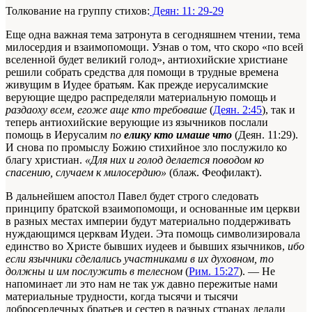
Толкование на группу стихов:
Деян: 11: 29-29
Еще одна важная тема затронута в сегодняшнем чтении, тема
милосердия и взаимопомощи. Узнав о том, что скоро «по всей
вселенной будет великий голод», антиохийские христиане
решили собрать средства для помощи в трудные времена
живущим в Иудее братьям. Как прежде иерусалимские
верующие щедро распределяли материальную помощь и
раздаоху всем, егоже аще кто требоваше
(
Деян. 2:45
), так и
теперь антиохийские верующие из язычников послали
помощь в Иерусалим
по
елику кто имаше что
(Деян
. 11:29).
И снова по промыслу Божию стихийное зло послужило ко
благу христиан.
«Для них и голод делается поводом ко
спасению, случаем к милосердию»
(блаж. Феофилакт).
В дальнейшем апостол Павел будет строго следовать
принципу братской взаимопомощи, и основанные им церкви
в разных местах империи будут материально поддерживать
нуждающимся церквам Иудеи. Эта помощь символизировала
единство во Христе бывших иудеев и бывших язычников,
ибо
если язычники сделались участниками в их духовном, то
должны и им послужить в телесном
(
Рим. 15:27
). — Не
напоминает ли это нам не так уж давно пережитые нами
материальные трудности, когда тысячи и тысячи
добросердечных братьев и сестер в разных странах делали