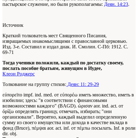
пастырское служение, но были рукополагаемы:
Деян. 14:23
.
Источник
Краткий толкователь мест Священного Писания,
извращаемых инакомыслящими с православной церковью.
Изд. 3-е. Составил и издал диак. И. Смолин. С-Пб: 1912. С.
69-71
Тогда ученики положили, каждый по достатку своему,
послать пособие братьям, живущим в Иудее,
Клеон Роджерс
Толкование на группу стихов:
Деян: 11: 29-29
εύπορεϊτο impf. ind. med. от εύπορέω иметь множество, иметь в
изобилии; здесь: "в соответствии с финансовыми
возможностями каждого" (BAGD). ώρισαν aor. ind. act. от
όρίζω определять границу, отмечать, избирать; "они
организовали". Вероятно, каждый выделил определенную
сумму из своего имущества или дохода в качестве вклада в
фонд (Bruce), πέμψαι aor. act. inf. от πέμπω посылать. Inf. в роли
dir. obj.