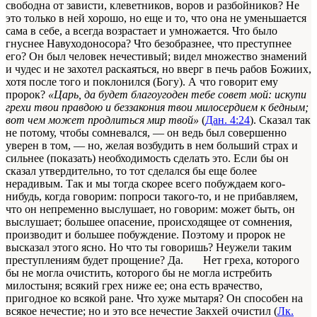
свободна от зависти, клеветников, во­ров и разбойников? Не
это только в ней хорошо, но еще и то, что она не уменьшается
сама в себе, а всегда возрастает и умножается. Что было
гнуснее Навуходоносора? Что безобраз­нее, что преступнее
его? Он был человек нечестивый; ви­дел множество знамений
и чудес и не захотел раскаяться, но вверг в печь рабов Божиих,
хотя после того и покло­нился (Богу). А что говорит ему
пророк?
«Царь, да будет благоугоден тебе совет мой: искупи
грехи твои правдою и беззакония твои милосердием к бедным;
вот чем может продлиться мир твой»
(
Дан. 4:24
). Сказал так
не потому, чтобы сомневался, — он ведь был совершенно
уверен в том, — но, желая возбудить в нем больший страх и
сильнее (показать) необходимость сделать это. Если бы он
сказал утвердительно, то тот сделался бы еще более
нерадивым. Так и мы тогда скорее всего побуждаем кого-
нибудь, когда говорим: попроси такого-то, и не прибавляем,
что он непременно выслушает, но говорим: может быть, он
выслушает; большее опасение, происходящее от сомнения,
производит и большее побуждение. Поэтому и пророк не
высказал этого ясно. Но что ты гово­ришь? Неужели таким
преступлениям будет прощение? Да. Нет греха, которого
бы не могла очистить, которого бы не могла истребить
милостыня; всякий грех ниже ее; она есть вра­чество,
пригодное ко всякой ране. Что хуже мытаря? Он спо­собен на
всякое нечестие; но и это все нечестие Закхей очистил (
Лк.