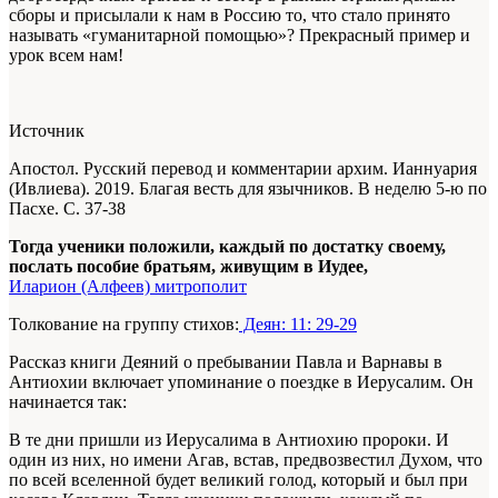
сборы и присылали к нам в Россию то, что стало принято
называть «гуманитарной помощью»? Прекрасный пример и
урок всем нам!
Источник
Апостол. Русский перевод и комментарии архим. Ианнуария
(Ивлиева). 2019. Благая весть для язычников. В неделю 5-ю по
Пасхе. С. 37-38
Тогда ученики положили, каждый по достатку своему,
послать пособие братьям, живущим в Иудее,
Иларион (Алфеев) митрополит
Толкование на группу стихов:
Деян: 11: 29-29
Рассказ книги Деяний о пребывании Павла и Варнавы в
Антиохии включает упоминание о поездке в Иерусалим. Он
начинается так:
В те дни пришли из Иерусалима в Антиохию пророки. И
один из них, но имени Агав, встав, предвозвестил Духом, что
по всей вселенной будет великий голод, который и был при