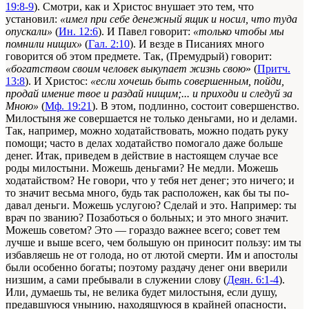
19:8-9
). Смотри, как и Христос внушает это тем, что
установил:
«имел при себе денежный ящик и носил, что туда
опускали»
(
Ин. 12:6
). И Павел говорит:
«только чтобы мы
помнили нищих»
(
Гал. 2:10
). И везде в Писаниях много
говорится об этом предмете. Так, (Премудрый) говорит:
«богатством своим человек выкупает жизнь свою
» (
Притч.
13:8
). И Христос:
«если хочешь быть совершенным, пойди,
продай имение твое и раздай нищим;... и приходи и следуй за
Мною»
(
Мф. 19:21
). В этом, подлинно, состоит совершенство.
Милостыня же со­вершается не только деньгами, но и делами.
Так, например, можно ходатайствовать, можно подать руку
помощи; часто в делах ходатайство помогало даже больше
денег. Итак, приведем в действие в настоящем случае все
роды милостыни. Можешь деньгами? Не медли. Можешь
хода­тайством? Не говори, что у тебя нет денег; это ничего; и
то значит весьма много, будь так расположен, как бы ты по­
давал деньги. Можешь услугою? Сделай и это. Например: ты
врач по званию? Позаботься о больных; и это много значит.
Можешь советом? Это — гораздо важнее всего; совет тем
лучше и выше всего, чем большую он приносит пользу: им ты
избавляешь не от голода, но от лютой смерти. Им и апостолы
были особенно богаты; поэтому раздачу денег они вве­рили
низшим, а сами пребывали в служении слову (
Деян. 6:1-4
).
Или, думаешь ты, не велика будет милостыня, если душу,
предавшуюся унынию, находящуюся в крайней опасности,