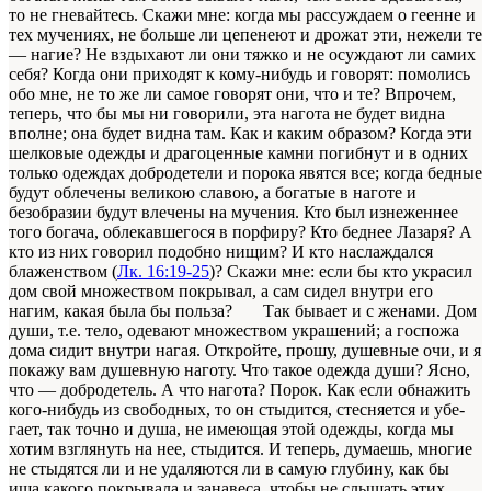
то не гневайтесь. Скажи мне: когда мы рассуждаем о геенне и
тех мучениях, не больше ли цепенеют и дрожат эти, нежели те
— нагие? Не вздыхают ли они тяжко и не осуждают ли самих
себя? Когда они приходят к кому-нибудь и говорят: помолись
обо мне, не то же ли самое говорят они, что и те? Впрочем,
теперь, что бы мы ни говорили, эта нагота не будет видна
вполне; она будет видна там. Как и каким образом? Когда эти
шелко­вые одежды и драгоценные камни погибнут и в одних
только одеждах добродетели и порока явятся все; когда бедные
бу­дут облечены великою славою, а богатые в наготе и
безобра­зии будут влечены на мучения. Кто был изнеженнее
того бо­гача, облекавшегося в порфиру? Кто беднее Лазаря? А
кто из них говорил подобно нищим? И кто наслаждался
блажен­ством (
Лк. 16:19-25
)? Скажи мне: если бы кто украсил
дом свой множеством покрывал, а сам сидел внутри его
нагим, какая была бы польза? Так бывает и с женами. Дом
души, т.е. тело, одевают множеством украшений; а госпожа
дома сидит внутри нагая. Откройте, прошу, душевные очи, и я
покажу вам душевную наготу. Что такое одежда души? Ясно,
что — добродетель. А что нагота? Порок. Как если обнажить
кого-нибудь из свободных, то он стыдится, стесняется и убе­
гает, так точно и душа, не имеющая этой одежды, когда мы
хотим взглянуть на нее, стыдится. И теперь, думаешь, многие
не стыдятся ли и не удаляются ли в самую глубину, как бы
ища какого покрывала и занавеса, чтобы не слышать этих