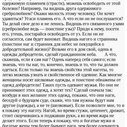
одер­жимую пламенем (страсти), можешь освободить от этой
бо­лезни? Например, ты видишь друга одержимого
сребролюбием? Окажи милость этому человеку. Он хочет
удавиться? Угаси пламень его. А что если он не послушается?
Ты делай свое дело и не ленись. Видишь его связанного узами
(сребролюбие ведь — поистине узы)? Приди к нему, посети
его, утешь, по­старайся освободить от уз. Если он не
согласится, сам бу­дет виноват. Видишь нагого и странника
(поистине наг и странник для небес не пекущийся о
добродетельной жизни)? Возьми его в дом свой, одень в
одежды добродетели, сде­лай гражданином неба. А что,
скажешь, если я сам наг? Одень наперед себя самого; если
знаешь, что ты наг, то, ко­нечно, знаешь и то, что ты должен
одеться. Если только ты знаешь свойства этой наготы, то
легко можешь узнать и свой­ственное ей одеяние. Как многие
женщины носят шелковые одежды, и поистине обнажены от
одежд добродетели! Таких пусть одевают мужья. Но они не
принимают этих одежд, а хотят тех? Сделай сначала так:
возбуди в них желание этих одежд, покажи, что они наги,
беседуй о будущем суде, скажи, что там нужны будут нам
другие (одежды), а не те (шелковые). Если позволите мне, то и
я покажу эту наготу. Нагой, во время стужи, цепенеет, дрожит,
стоит скорчившись и поджавши руки, а во время жара не
делает этого. Если те­перь я покажу, что и богатые мужи и
богатые жены тем бо­лее бывают наги, чем более одеваются,