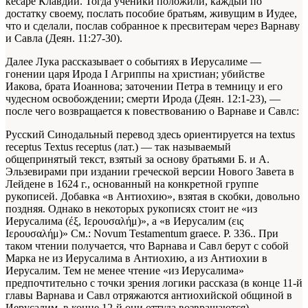
кесаре Клавдии. Тогда ученики положили, каждый по
достатку своему, послать пособие братьям, живущим в Иудее,
что и сделали, послав собранное к пресвитерам через Варнаву
и Савла (Деян. 11:27-30).
Далее Лука рассказывает о событиях в Иерусалиме —
гонении царя Ирода I Агриппы на христиан; убийстве
Иакова, брата Иоаннова; заточении Петра в темницу и его
чудесном освобождении; смерти Ирода (Деян. 12:1-23), —
после чего возвращается к повествованию о Варнаве и Савлс:
Русский Синодальный перевод здесь ориентируется на textus
receptus
Textus receptus (лат.) — так называемый
общепринятый текст, взятый за основу братьями Б. и А.
Эльзевирами при издании греческой версии Нового Завета в
Лейдене в 1624 г.
, основанный на конкретной группе
рукописей. Добавка «в Антиохию», взятая в скобки, довольно
поздняя. Однако в некоторых рукописях стоит не «из
Иерусалима (έξ, Ιερουσαλήμ)», а «в Иерусалим (εις
Ιερουσαλήμ)»
См.: Novum Testamentum graece. Р. 336.
. При
таком чтении получается, что Варнава и Савл берут с собой
Марка не из Иерусалима в Антиохию, а из Антиохии в
Иерусалим. Тем не менее чтение «из Иерусалима»
предпочтительно с точки зрения логики рассказа (в конце 11-й
главы Варнава и Савл отряжаются антиохийской общиной в
Иерусалим, в конце 12-й они оттуда возвращаются).