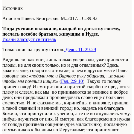
Источник
Апостол Павел. Биография. М.:2017. - С.89-92
Тогда ученики положили, каждый по достатку своему,
послать пособие братьям, живущим в Иудее,
Иоанн Златоуст святитель
Толкование на группу стихов:
Деян: 11: 29-29
Видишь ли, как они, лишь только уверовали, уже приносят и
плоды, не для своих только, но и для отдаленных? Здесь,
кажется мне, говорится о том же, о чем в другом месте Павел
говорит так:
«подали мне и Варнаве руку общения, ...только
чтобы мы помнили нищих»
(
Гал. 2:9-10
). Такую-то пользу
принес голод! И смотри: они и при этой скорби не предаются
плачу и слезам, как мы, но прини­маются за великое и доброе
дело; они продолжали проповедо­вать слово еще с большей
смелостью. И не сказали: мы, кири­нейцы и кипряне, пришли
в такой славный и великий город; но, надеясь на благодать
Божию, эти приступили к учению, а те не возгнушались чему-
нибудь научиться от них. И смотри, как благовременно нужда
от голода произвела общение (чрез милостыню), посланную
от язычников к бывшим во Иеруса­лиме; эти принимают