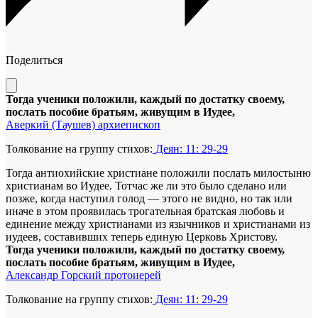
Поделиться
Тогда ученики положили, каждый по достатку своему,
послать пособие братьям, живущим в Иудее,
Аверкий (Таушев) архиепископ
Толкование на группу стихов:
Деян: 11: 29-29
Тогда антиохийские христиане положили послать милостыню
христианам во Иудее. Тотчас же ли это было сделано или
позже, когда наступил голод — этого не видно, но так или
иначе в этом проявилась трогательная братская любовь и
единение между христианами из язычников и христианами из
иудеев, составивших теперь единую Церковь Христову.
Тогда ученики положили, каждый по достатку своему,
послать пособие братьям, живущим в Иудее,
Александр Горский протоиерей
Толкование на группу стихов:
Деян: 11: 29-29