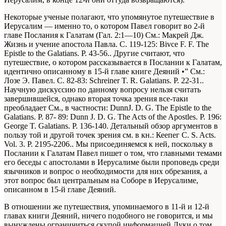
Некоторые ученые полагают, что упомянутое путешествие в
Иерусалим — именно то, о котором Павел говорит во 2-й
главе Послания к Галатам (Гал. 2:1—10)
См.: Макрей Дж.
Жизнь и учение апостола Павла. С. 119-125: Bivce F. F. The
Epistle to the Galatians. P. 43-56.
. Другие считают, что
путешествие, о котором рассказывается в Послании к Галатам,
идентично описанному в 15-й главе книге Деяний
•” См.:
Лозе Э. Павел. С. 82-83: Schreiner T. R. Galatians. P. 22-31.
.
Научную дискуссию по данному вопросу нельзя считать
завершившейся, однако вторая точка зрения все-таки
преобладает
См., в частности: DunnJ. D. G. The Epistle to the
Galatians. P. 87- 89: Dunn J. D. G. The Acts of the Apostles. P. 196:
George T. Galatians. P. 136-140. Детальный обзор аргументов в
пользу той и другой точек зрения см. в кн.: Кеепег С. S. Acts.
Vol. 3. P. 2195-2206.
. Мы присоединяемся к ней, поскольку в
Послании к Галатам Павел пишет о том, что главными темами
его беседы с апостолами в Иерусалиме были проповедь среди
язычников и вопрос о необходимости для них обрезания, а
этот вопрос был центральным на Соборе в Иерусалиме,
описанном в 15-й главе Деяний.
В отношении же путешествия, упоминаемого в 11-й и 12-й
главах книги Деяний, ничего подобного не говорится, и мы
вынуждены ограничиться скупой информацией Луки о том,