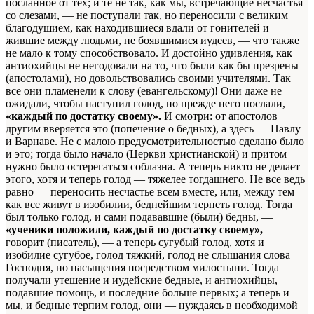
посланное от тех; и те не так, как мы, встречающие несчастья
со слезами, — не поступали так, но переносили с великим
благодушием, как находившиеся вдали от гонителей и
жившие между людьми, не боявшимися иудеев, — что также
не мало к тому способствовало. И до­стойно удивления, как
антиохийцы не негодовали на то, что были как бы презрены
(апостолами), но довольствовались своими учителями. Так
все они пламенели к слову (евангельскому)! Они даже не
ожидали, чтобы наступил голод, но прежде него послали,
«каждый по достатку своему».
И смотри: от апостолов
другим вверяется это (попе­чение о бедных), а здесь — Павлу
и Варнаве. Не с малою пре­дусмотрительностью сделано было
и это; тогда было начало (Церк­ви христианской) и притом
нужно было остерегаться соблазна. А теперь никто не делает
этого, хотя и теперь голод — тяже­лее тогдашнего. Не все ведь
равно — переносить несчастье всем вместе, или, между тем
как все живут в изобилии, бед­нейшим терпеть голод. Тогда
был только голод, и сами по­дававшие (были) бедны, —
«ученики положили, каждый по достатку своему»,
—
говорит (писатель), — а теперь сугубый голод, хотя и
изобилие сугубое, голод тяжкий, голод не слышания слова
Господня, но насыщения посредством милостыни. Тогда
получали утешение и иудейские бедные, и антиохийцы,
подавшие помощь, и последние больше первых; а теперь и
мы, и бедные терпим голод, они — нуждаясь в необходимой