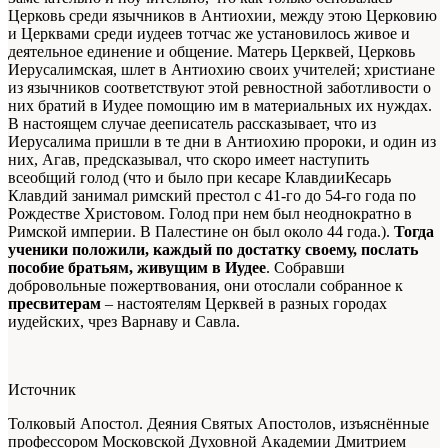
Церковь среди язычников в Антиохии, между этою Церковию
и Церквами среди иудеев тотчас же установилось живое и
деятельное единение и общение. Матерь Церквей, Церковь
Иерусалимская, шлет в Антиохию своих учителей; христиане
из язычников соответствуют этой ревностной заботливости о
них братий в Иудее помощию им в материальных их нуждах.
В настоящем случае дееписатель рассказывает, что из
Иерусалима пришли в те дни в Антиохию пророки, и один из
них, Агав, предсказывал, что скоро имеет наступить
всеобщий голод (что и было при кесаре Клавдии
Кесарь
Клавдий занимал римский престол с 41-го до 54-го года по
Рождестве Христовом. Голод при нем был неоднократно в
Римской империи. В Палестине он был около 44 года.
).
Тогда
ученики положили, каждый по достатку своему, послать
пособие братьям, живущим в Иудее
. Собравши
добровольные пожертвования, они отослали собранное к
пресвитерам
– настоятелям Церквей в разных городах
иудейских, чрез Варнаву и Савла.
Источник
Толковый Апостол. Деяния Святых Апостолов, изъяснённые
профессором Московской Духовной Академии Дмитрием