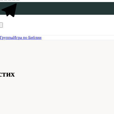
Группы
Игра по Библии
стих