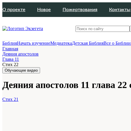
О проекте
Новое
Пожертвования
Контакты
Библия
Начать изучение
Медиатека
Детская Библия
Все о Библии
Главная
Деяния апостолов
Глава 11
Стих 22
Обучающее видео
Деяния апостолов 11 глава 22 
Стих 21