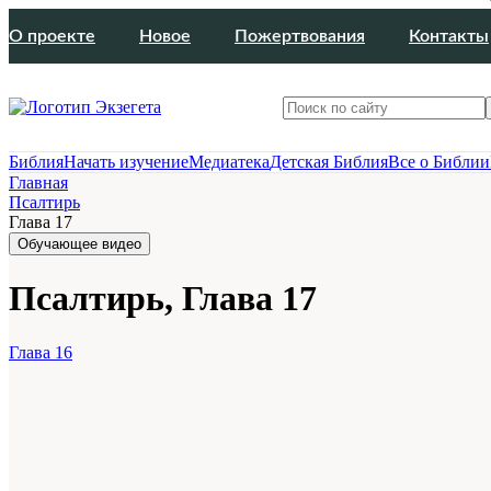
О проекте
Новое
Пожертвования
Контакты
Библия
Начать изучение
Медиатека
Детская Библия
Все о Библии
Главная
Псалтирь
Глава 17
Обучающее видео
Псалтирь, Глава 17
Глава 16