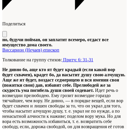
Поделиться
но, будучи пойман, он заплатит всемеро, отдаст все
имущество дома своего.
Виссарион (Нечаев) епископ
Толкование на группу стихов:
Притч: 6: 31-31
Не дивно бо, аще кто ят будет крадый (если какой вор
будет схвачен), крадет бо, да насытит душу свою алчущую.
Аще же ят будет, воздаст седмерицею и вся имения своя
(пожитки свои) дав, избавит себе. Прелюбодей же за
скудость ума погибель души своей содевает.
Идет речь о
возмездии прелюбодею. Ему грозит возмездие гораздо
тягчайшее, чем вору. Не дивно, — в порядке вещей, если вор
будет схвачен и лишен свободы за то, что он украл для того,
чтобы насытит алчущую душу, т. е. украл не по нужде, а по
ненасытной алчности к наживе; поделом вору мука. Но для
вора есть возможность избавиться, т. е. возвратить себе
свободу, если, дорожа свободой, он для возвращения её готов