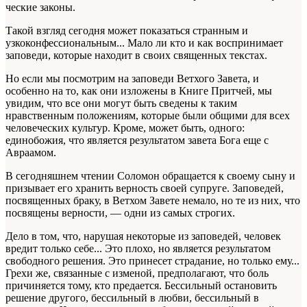
ческие законы.
Такой взгляд сегодня может показаться странным и
узкоконфессиональным... Мало ли кто и как воспринимает
заповеди, которые на­ходит в своих священных текстах.
Но если мы посмотрим на заповеди Ветхо­го Завета, и
особенно на то, как они изложены в Книге Притчей, мы
увидим, что все они мо­гут быть сведены к таким
нравственным поло­жениям, которые были общими для всех
чело­веческих культур. Кроме, может быть, одного:
единобожия, что является результатом завета Бога еще с
Авраамом.
В сегодняшнем чтении Соломон обращает­ся к своему сыну и
призывает его хранить вер­ность своей супруге. Заповедей,
посвященных браку, в Ветхом Завете немало, но те из них, что
посвящены верности, — одни из самых строгих.
Дело в том, что, нарушая некоторые из за­поведей, человек
вредит только себе... Это пло­хо, но является результатом
свободного реше­ния. Это принесет страдание, но только ему...
Грехи же, связанные с изменой, предполагают, что боль
причиняется тому, кто предается. Бес­сильный остановить
решение другого, бессиль­ный в любви, бессильный в