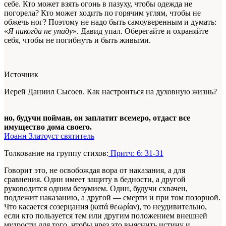
себе. Кто может взять огонь в пазуху, чтобы одежда не
погорела? Кто может ходить по горячим углям, чтобы не
обжечь ног? Поэтому не надо быть самоуверенным и думать:
«
Я никогда не упаду
». Давид упал. Оберегайте и охраняйте
себя, чтобы не погибнуть и быть живыми.
Источник
Иерей Даниил Сысоев. Как настроиться на духовную жизнь?
но, будучи пойман, он заплатит всемеро, отдаст все
имущество дома своего.
Иоанн Златоуст святитель
Толкование на группу стихов:
Притч: 6: 31-31
Говорит это, не освобождая вора от наказания, а для
сравнения. Один имеет защиту в бедности, а другой
руководится одним безумием. Один, будучи схвачен,
подлежит наказанию, а другой — смерти и при том позорной.
Что касается созерцания (κατά θεωρίαν), то неудивительно,
если кто пользуется тем или другим положением внешней
мудрости для того, чтобы чрез это выяснить истину и