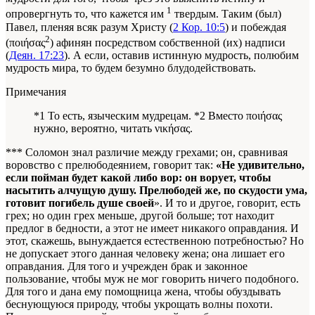
1
опровергнуть то, что кажется им
твердым. Таким (был)
Павел, пленяя всяк разум Христу (
2 Кор. 10:5
) и побеждая
2
(ποιήσας
) афинян посредством собственной (их) надписи
(
Деян. 17:23
). А если, оставив истинную мудрость, полюбим
мудрость мира, то будем безумно блудодействовать.
Примечания
*1 То есть, языческим мудрецам. *2 Вместо ποιήσας
нужно, вероятно, читать νικήσας.
*** Соломон знал различие между грехами; он, сравнивая
воровство с прелюбодеянием, говорит так:
«Не удивительно,
если пойман будет какой либо вор: он ворует, чтобы
насытить алчущую душу. Прелюбодей же, по скудости ума,
готовит погибель душе своей
». И то и другое, говорит, есть
грех; но один грех меньше, другой больше; тот находит
предлог в бедности, а этот не имеет никакого оправдания. И
этот, скажешь, вынуждается естественною потребностью? Но
не допускает этого данная человеку жена; она лишает его
оправдания. Для того и учрежден брак и законное
пользование, чтобы муж не мог говорить ничего подобного.
Для того и дана ему помощница жена, чтобы обуздывать
беснующуюся природу, чтобы укрощать волны похоти.