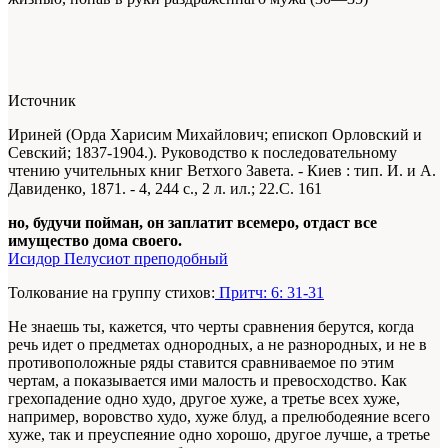
Источник
Ириней (Орда Харисим Михайлович; епископ Орловский и
Севский; 1837-1904.). Руководство к последовательному
чтению учительных книг Ветхого Завета. - Киев : тип. И. и А.
Давиденко, 1871. -
4
, 244 с., 2 л. ил.; 22.С. 161
но, будучи пойман, он заплатит всемеро, отдаст все
имущество дома своего.
Исидор Пелусиот преподобный
Толкование на группу стихов:
Притч: 6: 31-31
Не знаешь ты, кажется, что черты сравнения берутся, когда
речь идет о предметах однородных, а не разнородных, и не в
противоположные ряды ставится сравниваемое по этим
чертам, а показывается ими малость и превосходство. Как
грехопадение одно худо, другое хуже, а третье всех хуже,
например, воровство худо, хуже блуд, а прелюбодеяние всего
хуже, так и преуспеяние одно хорошо, другое лучше, а третье