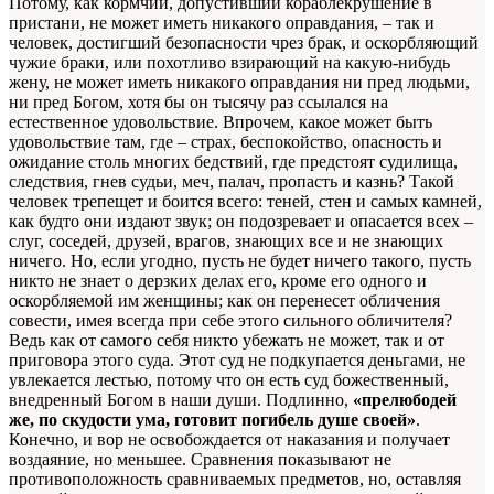
Потому, как кормчий, допустивший кораблекрушение в
пристани, не может иметь никакого оправдания, – так и
человек, достигший безопасности чрез брак, и оскорбляющий
чужие браки, или похотливо взирающий на какую-нибудь
жену, не может иметь никакого оправдания ни пред людьми,
ни пред Богом, хотя бы он тысячу раз ссылался на
естественное удовольствие. Впрочем, какое может быть
удовольствие там, где – страх, беспокойство, опасность и
ожидание столь многих бедствий, где предстоят судилища,
следствия, гнев судьи, меч, палач, пропасть и казнь? Такой
человек трепещет и боится всего: теней, стен и самых камней,
как будто они издают звук; он подозревает и опасается всех –
слуг, соседей, друзей, врагов, знающих все и не знающих
ничего. Но, если угодно, пусть не будет ничего такого, пусть
никто не знает о дерзких делах его, кроме его одного и
оскорбляемой им женщины; как он перенесет обличения
совести, имея всегда при себе этого сильного обличителя?
Ведь как от самого себя никто убежать не может, так и от
приговора этого суда. Этот суд не подкупается деньгами, не
увлекается лестью, потому что он есть суд божественный,
внедренный Богом в наши души. Подлинно,
«прелюбодей
же, по скудости ума, готовит погибель душе своей»
.
Конечно, и вор не освобождается от наказания и получает
воздаяние, но меньшее. Сравнения показывают не
противоположность сравниваемых предметов, но, оставляя