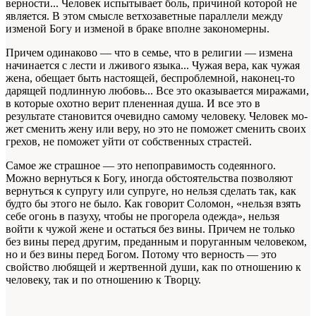
верности... Человек испытывает боль, причиной которой не
явля­ется. В этом смысле ветхозаветные параллели между
изменой Богу и изменой в браке впол­не закономерны.
Причем одинаково — что в семье, что в ре­лигии — измена
начинается с лести и лживого языка... Чужая вера, как чужая
жена, обещает быть настоящей, беспроблемной, наконец-то
дарящей подлинную любовь... Все это ока­зывается миражами,
в которые охотно верит плененная душа. И все это в
результате стано­вится очевидно самому человеку. Человек мо­
жет сменить жену или веру, но это не поможет сменить своих
грехов, не поможет уйти от соб­ственных страстей.
Самое же страшное — это непоправимость содеянного.
Можно вернуться к Богу, иногда обстоятельства позволяют
вернуться к супру­гу или супруге, но нельзя сделать так, как
буд­то бы этого не было. Как говорит Соломон, «нельзя взять
себе огонь в пазуху, чтобы не прогорела одежда», нельзя
войти к чужой же­не и остаться без вины. Причем не только
без вины перед другим, преданным и поруганным человеком,
но и без вины перед Богом. Потому что верность — это
свойство любящей и жерт­венной души, как по отношению к
человеку, так и по отношению к Творцу.