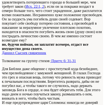
удовлетворить потерпевшего гораздо в большей мере, чем
требует закон (
Исх. 22:1, 2
), если он за покражи воздаст в
семеро больше того, чего стоит украденное, даже расплатится
всеми пожитками. Несравненно хуже положение прелюбодея.
Он за скудость ума погибель души своей содевает. Вор
покупает себе свободу потерею состояния, а прелюбодей в
наказание за неразумное увлечение плотскою похотию,
находится в опасности погубить жизнь свою (душу свою) или
пострадать личностию своею. В чем же именно состоит
возмездие ему?
но, будучи пойман, он заплатит всемеро, отдаст все
имущество дома своего.
Даниил Сысоев священник
Толкование на группу стихов:
Притч: 6: 31-31
Для Библии даже общение с проституткой куда безобиднее,
чем прелюбодеяние с замужней женщиной. В глазах Господа
это грех и опасная вещь, потому что ревность мужа приводит
к печальным последствиям. Берегитесь разврата, дабы он не
погубил вас, а чтобы такого не случилось, надо держать
заповедь Бога в сердце, и она будет оберегать тебя. Для этого
надо днем и ночью поучаться закону, размышлять о нем,
вникать в него, чтобы быть чистым.
И еще предупреждение царя Соломона: никогда не доверяй