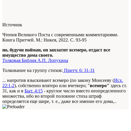
Источник
Чтения Великого Поста с современными комментариями.
Книга Притчей. М.: Никея, 2022. С. 93-95
но, будучи пойман, он заплатит всемеро, отдаст все
имущество дома своего.
Толковая Библия А.П. Лопухина
Толкование на группу стихов:
Притч: 6: 31-31
... напротив взыскивают всемеро (по закону Моисееву (
Исх.
22:1-2
), собственно впятеро или вчетверо; "
всемеро"
здесь ст.
31, как и в
Быт. 4:15
- круглое число вместо неопределенного
множества, ибо во второй половине стиха штраф
определяется еще шире, т. е., даже все имение его дома,..