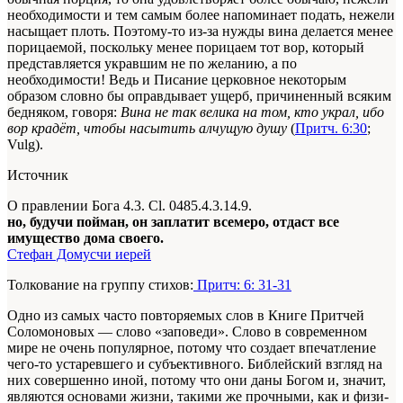
необходимости и тем самым более напоминает подать, нежели
насыщает плоть. Поэтому-то из-за нужды вина делается менее
порицаемой, поскольку менее порицаем тот вор, который
представляется укравшим не по желанию, а по
необходимости! Ведь и Писание церковное некоторым
образом словно бы оправдывает ущерб, причиненный всяким
бедняком, говоря:
Вина не так велика на том, кто украл, ибо
вор крадёт, чтобы насытить алчущую душу
(
Притч. 6:30
;
Vulg).
Источник
О правлении Бога 4.3. Cl. 0485.4.3.14.9.
но, будучи пойман, он заплатит всемеро, отдаст все
имущество дома своего.
Стефан Домусчи иерей
Толкование на группу стихов:
Притч: 6: 31-31
Одно из самых часто повторяемых слов в Кни­ге Притчей
Соломоновых — слово «заповеди». Слово в современном
мире не очень популяр­ное, потому что создает впечатление
чего-то устаревшего и субъективного. Библейский взгляд на
них совершенно иной, потому что они даны Богом и, значит,
являются основа­ми жизни, такими же прочными, как и физи­