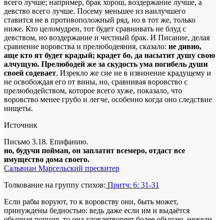
всего лучше; например, брак хорош, воздержание лучше, а
девство всего лучше. Посему меньшее из наилучшего
ставится не в противоположный ряд, но в тот же, только
ниже. Кто целомудрен, тот будет сравнивать не блуд с
девством, но воздержание и честный брак. И Писание, делая
сравнение воровства и прелюбодеяния, сказало:
не дивно,
аще кто ят будет крадый; крадет бо, да насытит душу свою
алчущую. Прелюбодей же за скудость ума погибель души
своей содевает
. Изрекло же сие не в извинение крадущему и
не освобождая его от вины, но, сравнивая воровство с
прелюбодейством, которое всего хуже, показало, что
воровство менее грубо и легче, особенно когда оно следствие
нищеты.
Источник
Письмо 3.18. Епифанию.
но, будучи пойман, он заплатит всемеро, отдаст все
имущество дома своего.
Сальвиан Марсельский пресвитер
Толкование на группу стихов:
Притч: 6: 31-31
Если рабы воруют, то к воровству они, быть может,
принуждены бедностью: ведь даже если им и выдаётся
обычная порция, то она удовлетворяет более обычаю, нежели