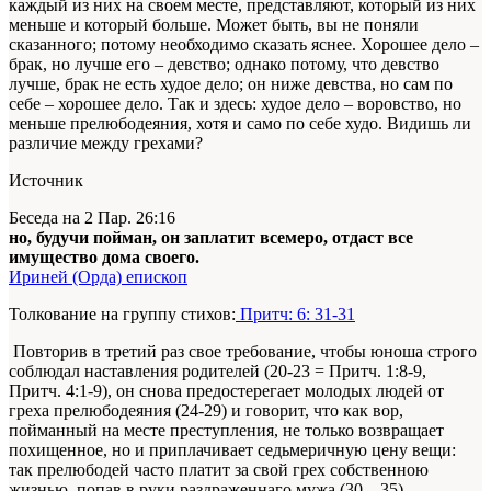
каждый из них на своем месте, представляют, который из них
меньше и который больше. Может быть, вы не поняли
сказанного; потому необходимо сказать яснее. Хорошее дело –
брак, но лучше его – девство; однако потому, что девство
лучше, брак не есть худое дело; он ниже девства, но сам по
себе – хорошее дело. Так и здесь: худое дело – воровство, но
меньше прелюбодеяния, хотя и само по себе худо. Видишь ли
различие между грехами?
Источник
Беседа на 2 Пар. 26:16
но, будучи пойман, он заплатит всемеро, отдаст все
имущество дома своего.
Ириней (Орда) епископ
Толкование на группу стихов:
Притч: 6: 31-31
Повторив в третий раз свое требование, чтобы юноша строго
соблюдал наставления родителей (20-23 = Притч. 1:8-9,
Притч. 4:1-9), он снова предостерегает молодых людей от
греха прелюбодеяния (24-29) и говорит, что как вор,
пойманный на месте преступления, не только возвращает
похищенное, но и приплачивает седьмеричную цену вещи:
так прелюбодей часто платит за свой грех собственною
жизнью, попав в руки раздраженнаго мужа (30—35)