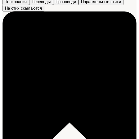
Толкования
Переводы
Проповеди
Параллельные стихи
На стих ссылаются