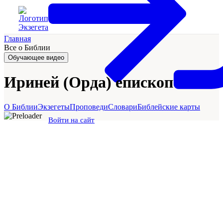
Главная
Все о Библии
Обучающее видео
Ириней (Орда) епископ
О Библии
Экзегеты
Проповеди
Словари
Библейские карты
Войти на сайт