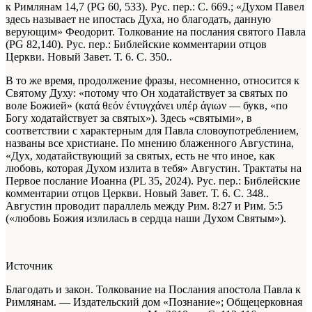
к Римлянам 14,7 (PG 60, 533). Рус. пер.: С. 669.
; «Духом Павел
здесь называет не ипостась Духа, но благодать, данную
верующим»
Феодорит. Толкование на послания святого Павла
(PG 82,140). Рус. пер.: Библейские комментарии отцов
Церкви. Новый Завет. Т. 6. С. 350.
.
В то же время, продолжение фразы, несомненно, относится к
Святому Духу: «потому что Он ходатайствует за святых по
воле Божией» (κατά θεόν έντυγχάνει υπέρ άγιων — букв, «по
Богу ходатайствует за святых»). Здесь «святыми», в
соответствии с характерным для Павла словоупотреблением,
названы все христиане. По мнению блаженного Августина,
«Дух, ходатайствующий за святых, есть не что иное, как
любовь, которая Духом излита в тебя»
Августин. Трактаты на
Первое послание Иоанна (PL 35, 2024). Рус. пер.: Библейские
комментарии отцов Церкви. Новый Завет. Т. 6. С. 348.
.
Августин проводит параллель между Рим. 8:27 и Рим. 5:5
(«любовь Божия излилась в сердца наши Духом Святым»).
Источник
Благодать и закон. Толкование на Послания апостола Павла к
Римлянам. — Издательский дом «Познание»; Общецерковная