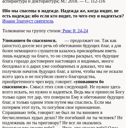
аспирантура и докторантура; М.: 2018. — С. 112-116
Ибо мы спасены в надежде. Надежда же, когда видит, не
есть надежда; ибо если кто видит, то чего ему и надеяться?
Иоанн Златоуст святитель
Толкование на группу стихов:
Рим: 8: 24-24
Упованием бо спасохомся,
— продолжает он. Так как
(апостол) доселе вел речь об обетовании будущих благ, а для
более немощного слушателя казалось прискорбным иметь
лишь надежду на благо, то он сперва раскрыл, что будущие
блага гораздо достовернее настоящих и видимых, много
беседовал и о дарах уже сообщенных и доказал, что мы
получили начаток будущих благ, а затем, чтобы мы не искали
всего здесь и не погубили своего благородства,
приобретенного чрез веру, говорит:
«упованием бо
спасохомся»
. Смысл этих слов следующий. Не нужно здесь
всего искать, но нужно и надеяться. Ведь мы и принесли Богу
только один тот дар, что поверили Ему в обетование будущих
благ, и только одним этим путем мы спаслись. Если мы
потеряем этот путь, то погубим свое приношение.
Спрашиваю тебя, говорит: не был ли ты виновен в
бесчисленных худых делах? Не погибший ли ты человек? Не
подлежишь ли ты приговору? Не все ли оказались
бессильными спасти тебя? Итак, что спасло тебя? Одна