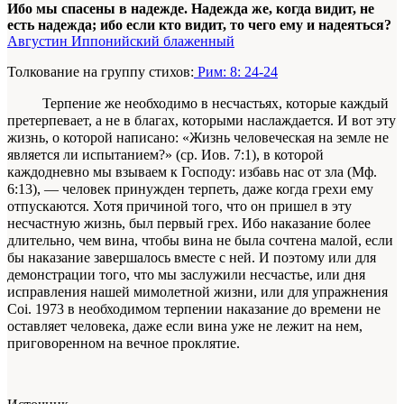
Ибо мы спасены в надежде. Надежда же, когда видит, не
есть надежда; ибо если кто видит, то чего ему и надеяться?
Августин Иппонийский блаженный
Толкование на группу стихов:
Рим: 8: 24-24
Терпение же необ­ходимо в несчастьях, которые каждый
претерпева­ет, а не в благах, которыми наслаждается. И вот эту
жизнь, о которой написано: «Жизнь человеческая на земле не
является ли испытанием?» (ср. Иов. 7:1), в которой
каждодневно мы взываем к Господу:
из­бавь нас от зла
(Мф.
6:13), — человек принужден терпеть, даже когда грехи ему
отпускаются. Хотя причиной того, что он пришел в эту
несчастную
жизнь
, был первый грех. Ибо наказание более
дли­тельно, чем вина, чтобы вина не была сочтена ма­лой, если
бы наказание завершалось вместе с ней. И поэтому или для
демонстрации того, что мы за­служили несчастье, или дня
исправления нашей ми­молетной жизни, или для упражнения
Coi. 1973
в необходимом терпении наказание до времени не
оставляет человека, даже если вина уже не лежит на нем,
приговоренном на вечное проклятие.