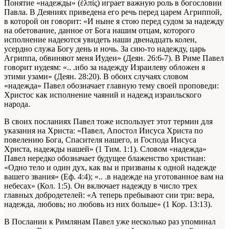
Понятие «надежды» (έλπίς) играет важную роль в богословии
Павла. В Деяниях приведена его речь перед царем Агриппой,
в которой он говорит: «И ныне я стою перед судом за надежду
на обетование, данное от Бога нашим отцам, которого
исполнение надеются увидеть наши двенадцать колен,
усердно служа Богу день и ночь. За сию-то надежду, царь
Агриппа, обвиняют меня Иудеи» (Деян. 26:6-7). В Риме Павел
говорит иудеям: «.. .ибо за надежду Израилеву обложен я
этими узами» (Деян. 28:20). В обоих случаях словом
«надежда» Павел обозначает главную тему своей проповеди:
Христос как исполнение чаяний и надежд израильского
народа.
В своих посланиях Павел тоже использует этот термин для
указания на Христа: «Павел, Апостол Иисуса Христа по
повелению Бога, Спасителя нашего, и Господа Иисуса
Христа, надежды нашей» (1 Тим. 1:1). Словом «надежда»
Павел нередко обозначает будущее блаженство христиан:
«Одно тело и один дух, как вы и призваны к одной надежде
вашего звания» (Еф. 4:4); «.. .в надежде на уготованное вам на
небесах» (Кол. 1:5). Он включает надежду в число трех
главных добродетелей: «А теперь пребывают сии три: вера,
надежда, любовь; но любовь из них больше» (1 Кор. 13:13).
В Послании к Римлянам Павел уже несколько раз упоминал