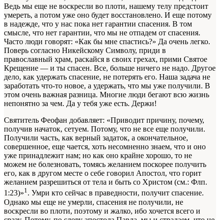
Ведь мы еще не воскресли во плоти, нашему телу предстоит
умереть, а потом уже оно будет восстановлено. И еще потому
в надежде, что у нас пока нет гарантии спасения. В том
смысле, что нет гарантии, что мы не отпадем от спасения.
Часто люди говорят: «Как бы мне спастись?» Да очень легко.
Поверь согласно Никейскому Символу, приди в
православный храм, раскайся в своих грехах, прими Святое
Крещение — и ты спасен. Все, больше ничего не надо. Другое
дело, как удержать спасение, не потерять его. Наша задача не
заработать что-то новое, а удержать, что мы уже получили. В
этом очень важная разница. Многие люди бегают всю жизнь
непонятно за чем. Да у тебя уже есть. Держи!
Святитель Феофан добавляет: «Приводит причину, почему,
получив начаток, сетуем. Потому, что не все еще получили.
Получили часть, как верный задаток, а окончательное,
совершенное, еще чается, хоть несомненно знаем, что и оно
уже принадлежит нам; но как оно крайне хорошо, то не
можем не болезновать, томясь желанием поскорее получить
его, как в другом месте о себе говорил Апостол, что горит
желанием разрешиться от тела и быть со Христом (см.: Флп.
1
1:23)»
. Умри кто сейчас в праведности, получит спасение.
Однако мы еще не умерли, спасения не получили, не
воскресли во плоти, поэтому и жалко, ибо хочется всего и
сразу. Потому, по слову апостола Павла, мы и страдаем, что не