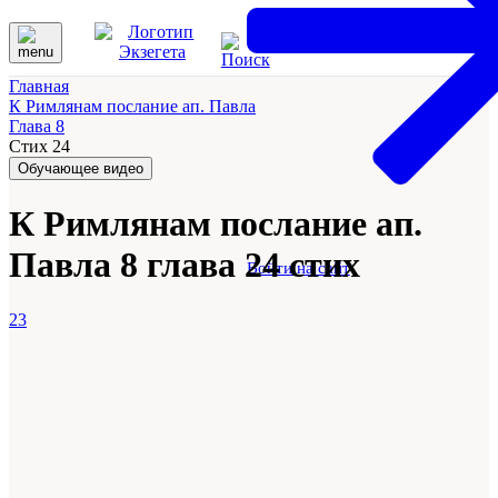
Главная
К Римлянам послание ап. Павла
Глава 8
Стих 24
Обучающее видео
К Римлянам послание ап.
Павла 8 глава 24 стих
Войти на сайт
23