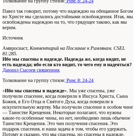
Толкование на группу стихов:
Рим: 8: 24-24
Павел так говорит, потому что надеждою на обещанное Богом
во Христе мы сделались достойными освобождения. Итак, мы
освобождены надеждою на то, что грядущее таково, как мы
верим.
Источник
Амвросиаст,
Комментарий на Послание к Римлянам. CSEL
81:285.
Ибо мы спасены в надежде. Надежда же, когда видит, не
есть надежда; ибо если кто видит, то чего ему и надеяться?
Даниил Сысоев священник
Толкование на группу стихов:
Рим: 8: 24-24
«
Ибо мы спасены в надежде
». Мы уже спасены, уже
получили спасение, когда поверили в Иисуса Христа, Сына
Божия, в Его Отца и Святого Духа, когда поверили в
искупительную жертву. Мы получили спасение в особом чине
— Таинстве Крещения. Некоторые полагают, что нужны
какие-то особенные чины, но нет, необходимо лишь обычное
Таинство Крещения. Это чин получения спасения. Это
подарок спасения, и наша задача в том, чтобы его удержать.
Потому и сказано, что мы спасены, но спасены в надежде.