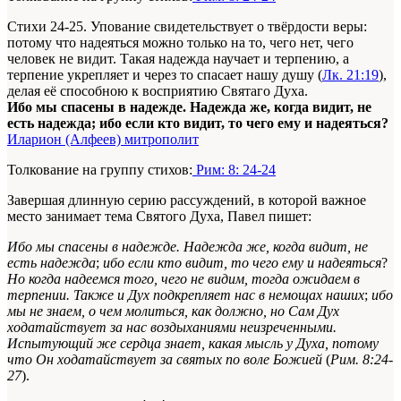
Стихи 24-25. Упование свидетельствует о твёрдости веры:
потому что надеяться можно только на то, чего нет, чего
человек не видит. Такая надежда научает и терпению, а
терпение укрепляет и через то спасает нашу душу (
Лк. 21:19
),
делая её способною к восприятию Святаго Духа.
Ибо мы спасены в надежде. Надежда же, когда видит, не
есть надежда; ибо если кто видит, то чего ему и надеяться?
Иларион (Алфеев) митрополит
Толкование на группу стихов:
Рим: 8: 24-24
Завершая длинную серию рассуждений, в которой важное
место занимает тема Святого Духа, Павел пишет:
Ибо мы спасены в надежде. Надежда же, когда видит, не
есть надежда
;
ибо если кто видит, то чего ему и надеяться
?
Но когда надеемся того, чего не видим, тогда ожидаем в
терпении. Также и Дух подкрепляет нас в немощах наших
;
ибо
мы не знаем, о чем молиться, как должно, но Сам Дух
ходатайствует за нас воздыханиями неизреченными.
Испытующий же сердца знает, какая мысль у Духа, потому
что Он ходатайствует за святых по воле Божией
(
Рим. 8:24-
27
).