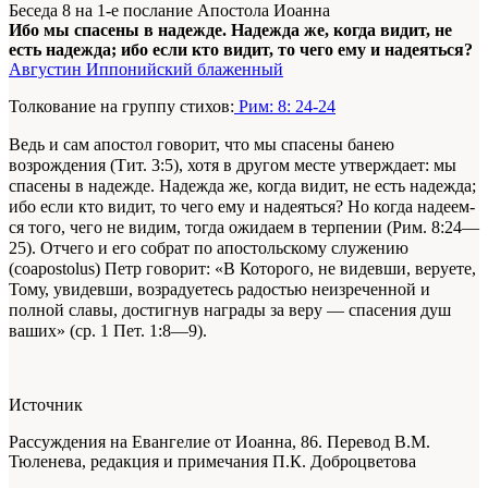
Беседа 8 на 1-е послание Апостола Иоанна
Ибо мы спасены в надежде. Надежда же, когда видит, не
есть надежда; ибо если кто видит, то чего ему и надеяться?
Августин Иппонийский блаженный
Толкование на группу стихов:
Рим: 8: 24-24
Ведь и сам апостол говорит, что мы спасены
ба­нею
возрождения
(Тит. 3:5), хотя в другом месте утверждает:
мы
спасены в надежде. Надежда же, когда видит, не есть надежда;
ибо если кто ви­дит, то чего ему и надеяться? Но когда надеем­
ся того, чего не видим, тогда ожидаем в терпении
(Рим. 8:24—
25). Отчего и его собрат по апостоль­скому служению
(
coapostolus
) Петр говорит: «В Ко­торого, не видевши, веруете,
Тому, увидевши, воз­радуетесь радостью неизреченной и
полной славы, достигнув награды за веру — спасения душ
ваших» (ср. 1 Пет. 1:8—9).
Источник
Рассуждения на Евангелие от Иоанна, 86. Перевод В.М.
Тюленева, редакция и примечания П.К. Доброцветова