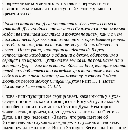
Современные комментаторы пытаются перевести эти
святоотеческие мысли на доступный человеку нашего
времени язык:
Павлово понимание Духа отличается здесь свежестью и
новизной. Дух наиболее проявляет себя именно в тот момент,
когда мы начинаем молиться и толком не знаем, как и о чем
нам молиться. Дух взывает из нас не членораздельной речью
...
а воздыханиями, которые пока не могут быть облечены в
слова
...
Павел учит, что трансцендентный Творец
непрестанно находится в общении с духом, обитающим в
сердцах Его народа. Пусть даже мы сами не понимаем, что
говорит Дух
, —
Бог понимает
...
Здесь задача, которая стоит
перед каждой церковью и каждым христианином
:
взять на
себя именно такую молитву
—
молитву, в которой идет
любящая беседа между Отцом и Духом
Райт Η. Т.
Павел.
Послание к Римлянам. С. 124
.
.
Слова «испытующий же сердца знает, какая мысль у Духа»
следует понимать как относящиеся к Богу Отцу: только Он
способен проникать в мысль Святого Духа. Некоторые
толкователи, впрочем, видят здесь указание не на Святого
Духа, а на дух человека: «Заметь, что речь идет не об
Утешителе, но о духовном сердце», «о духовном человеке,
имеющем дар молитвы»
Иоанн Златоуст. Беседы на Послание