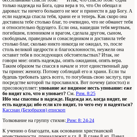
только надежда на Бога, одна вера в то, что Он обещал и
даровал: ты ничего большего не мог и принести в дар Богу. А
если надежда спасла тебя, храни ее и теперь. Как скоро она
доставила тебе столько благ, то очевидно, что не обманет тебя
и относительно будущего. Если она, нашедши тебя мертвым,
погибшим, пленником и врагом, сделала другом, сыном,
свободным, праведным и сонаследником и доставила тебе
столько благ, сколько никто никогда не ожидал, то, после
столь великой щедрости и благосклонности, неужели она
оставит тебя в последующих обстоятельствах? Итак, не
говори мне: опять надежды, опять ожидания, опять вера.
Таким образом ты спасся в начале и этот единственный дар
ты принес жениху. Потому соблюдай его и храни. Если ты
будешь требовать здесь всего, то погубишь свою заслугу, при
посредстве которой ты прославился. Вот почему (апостол) и
присовокупляет:
упование же видимое несть упование: еже
бо видит кто, что и уповает?
См.
Рим. 8:25
Ибо мы спасены в надежде. Надежда же, когда видит, не
есть надежда; ибо если кто видит, то чего ему и надеяться?
Кассиан (Безобразов) епископ
Толкование на группу стихов:
Рим: 8: 24-24
К учению о благодати, как основании христианской
нравственности, принадлежит и гл. 8. В главе 8 ап. Павел