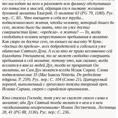
то нисходит на него и разгоняет всю фалангу обступивших
его помыслов и мыслей, обращая его к пылкому желанию
духовной молитвы
Евагрий.
О молитве 63
(
PG 79, 1180
).
Рус.
пер
.:
С. 83
.
.
Что вмещает в себя все труды
...
подвижнического
жития, чтобы человеку, который дошел до
сего, можно было бы знать, что он уже достиг
совершенства
Букв
.: «
предела
».
в житии
? —
То, когда
сподобится человек непрестанного пребывания в молитве.
Как скоро он достиг сего, он взошел на высоту
W Букв
.:
«
достал до предела
».
всех добродетелей и соделался уже
обителью Святого Духа. А если кто не приял несомненно сей
благодати Утешителя, то не может свободно совершать
пребывания в сей молитве, потому что, как сказано, когда
вселится в ком из людей Дух, тогда не прекратит Он
молитвы
,
но
Сам Дух молится всегда
Исаак Сирин.
Слова
подвижнические 35
(
Маг
Isaacus Ninivita.
D
e perfectione
religios
a. P. 259
).
Рус. пер
.:
C. 104
(
Слово 21
).
Цитируемый
перевод, выполненный с греческого текста творений преп.
Исаака Сирина, сверен с сирийским оригиналом
.
.
Кто стяжал Господа, тот уже не скажет своего слова в
молитве
;
ибо Дух Святый тогда молится о нем и в нем
«
воздыханиями неизреченными
»
Иоанн Лествичник.
Лествица
28, 41
(
PG 88, 1136
).
Рус. пер
.:
С. 236
.
.