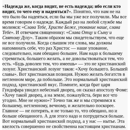
«
Надежда же, когда видит, не есть надежда; ибо если кто
видит, то чего ему и надеяться?
». Понятно, что нам не на
что было бы надеяться, если бы мы уже все получили. Мы все
время говорим о надежде. Каждый раз на любой службе мы
молимся: «
Слава Тебе, Христе Боже, упование наше, слава
Тебе
». И отвечаем священнику: «
Слава Отцу и Сыну и
Святому Духу
». Таким образом мы свидетельствуем, что еще
не все получили. Когда слышим эти слова, мы должны
напоминать себе, что раз Христос — наше упование,
следовательно, нам обещано большее. Нам надо к большему
стремиться, большего желать, а не довольствоваться тем, что
есть. «Будь доволен тем, что имеешь» — это не христианский
лозунг. Христианский лозунг таков: «Хочу большего. Большей
славы». Вот христианская позиция. Нужно желать богатств в
нетленном мире, да побольше. Это нормальный христианский
подход, христианский вкус. Помните, когда брат царя
Гундофара увидел небесный дворец, он сказал апостолу Фоме:
«Хочу такой дворец, а на земле, пожалуйста, бери все что
угодно. Мне не нужно»? Точно так же и мы стремимся к
большему, нетленному, вечному, и желательно поскорее.
Главное — не потерять, и не только то, что обещано, но и
больше обещанного. А для этого надо и потрудиться больше.
Вот нормальный христианский подход, а у нас — нытье. Эта
квелость совершенно не свойственна настоящим христианам.