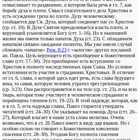
осмысливает то раздвоение, о котором была речь в гл. 7, как
борьбу духа и плоти. Смысл спасительного дела Христова и
есть осуждение греха во плоти. Духу человеческому
сообщается дар Св. Духа, который соединяет нас со Христом
(ср. ст. 10). В Духе Святом преодолевается власть плоти, и
верующий усыновляется Богу (стт. 1–16). Но в нынешней
жизни мы имеем только начаток Духа (ст. 23). С обладанием
начатком связано ожидание полноты. Мы уже имели случай
сближать «начаток»
Рим. 8:23
с «залогом» других посланий
ап. Павла. Цель верующего есть приобщение к божественной
славе (стт. 17–30). Это приобщение есть вступление со
Христом в полноту наследственных прав Сына. Но условие
вступления есть участие в страданиях Христовых. В отличие
от гл. 6, слава, о которой здесь идет речь, есть слава будущего
века, та самая, которую человек утратил чрез грехопадение
(ср. 3:23). Она распространяется и на тело (ср. ст. 23), и на всю
тварь, которая тоже участвует в человеческом страдании и
порабощена тлением (стт. 19–22). В этой надежде, которая, как
и в гл. 5, есть надежда славы, Павел старается утвердить
читателей (стт. 24–30). Он указывает на помощь Духа (стт. 26–
27), Который влагает в наши уста слова молитвы. Очень
возможно, что в ст. 26 Павел имеет в виду дар языков. Но с
особою силою он говорит о Божественном изволении
спасения (стт. 28–30). Угодная Богу полнота спасения
понимается и тут, как слава, при том, как слава, уже данная