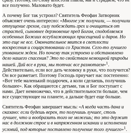
все получено. Маловато будет.
А почему Бог так устроил? Святитель Феофан Затворник
объясняет очень интересно: «
Многое уж получили, — получили
отпущение грехов, силу побеждать грех и очищаться от
страстей, сыновнее дерзновение пред Богом, сподобляемся
особенных Божиих всеублажающих присещений и даров. Но
это еще не все. Окончательное явится в светлости
воскресения и соцарствовании со Христом. Сего-то лучшего
упованием ждем. Но почему так устроено и обстановлено
дело нашего спасения? Это по свойствам немощной природы
1
нашей. Дай все в руки, мы тотчас все размотаем
»
.
Действительно, если все дать человеку в руки, что получится?
Он все разметает. Поэтому Господь приучает нас постепенно:
«Вот тебе маленький подарочек, а коли сделаешь, получишь
большее». Как обращаются с детьми, так и Бог поступает с
нами. Дает немножечко, что в действительности больше, чем
все существующее на планете, а дальше будет еще больше.
Святитель Феофан завершает мысль: «
А когда часть дана и
сказано: если будешь верен, то получишь лучшее, столь
лучшее, что и вообразить того не можешь; то это держит
нас в должном строе и в напряженном искании и исполнении
1
условий, под которые поставлено получение того лучшего
»
.