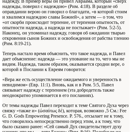
надежду. В пример веры он привел Авраама, который «сверх
надежды, поверил с надеждою» (Рим. 4:18). В разделе об
оправдании верою он говорил о благодати, «в которой стоим
и хвалимся надеждою славы Божией», а затем — о том, что
«от скорби происходит терпение, от терпения опытность, от
опытности надежда, а надежда не постыжает» (Рим. 5:2-5).
Наконец, он упоминал надежду, говоря об ожидании тварью
откровения сынов Божиих и освобождения от рабства тлению
(Рим. 8:19-21).
Теперь настало время объяснить, что такое надежда, и Павел
дает объяснение: надежда — это упование на то, чего мы не
видим. Надежда, таким образом, оказывается сродни вере, о
которой в Послании к Евреям говорится:
«Вера же есть осуществление ожидаемого и уверенность в
невидимом» (Евр. 11:1). Вновь, как и в Рим. 5:5, Павел
связывает надежду с терпением (эта добродетель также
неоднократно упоминается в его посланиях).
От темы надежды Павел переходит к теме Святого Духа через
связку «также и» (ώσαύτως δέ), которая, возможно
,5 См.: Fee
G. D. Gods Empowering Presence. P. 576.
, отсылает не к тому,
что говорилось непосредственно перед этим, а к тому, что
было сказано ранее: «Сей самый Дух свидетельствует духу
нашему, что мы — дети Божии» (Рим. 8:16). Подобным же