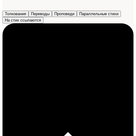
Толкования
Переводы
Проповеди
Параллельные стихи
На стих ссылаются