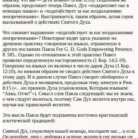
образом, продолжает теперь Павел, Дух «подкрепляет нас в
немощах наших» и «ходатайствует за нас воздыханиями
неизреченными». Выстраивается, таким образом, целая серия
высказываний о действиях Святого Духа.
Что означает выражение «ходатайствует за нас воздыханиями
неизреченными»? Некоторые видят здесь указание на
древнюю практику говорения на языках, отраженную в
других посланиях Павла
Fee G. D. Gods Empowering Presence.
P. 585.
. Однако по отношению к этой практике Павел
проявлял определенную настороженность (1 Кор. 14:2-19).
Говорение на языках он включал в число даров Духа (1 Кор.
12:10), но никоим образом не сводил действие Святого Духа к
этому дару. И в данном случае Павел говорит обобщенно о
действии Духа в молящемся, продолжая тему, начатую в Рим.
8:15 («.. .но приняли Духа усыновления, Которым взываем:
“Авва, Отче!”»). Смысл слов Павла следующий: мы не знаем,
о чем следует молиться, поэтому Сам Дух молится внутри нас,
научая нас правильной молитве.
Эта мысль Павла будет подхвачена восточно-христианской
аскетической традицией:
Святой Дух, сочувствуя нашей немощи, посещает нас
...
и если
Он находит, что с любовью к истине молится ему только ум,