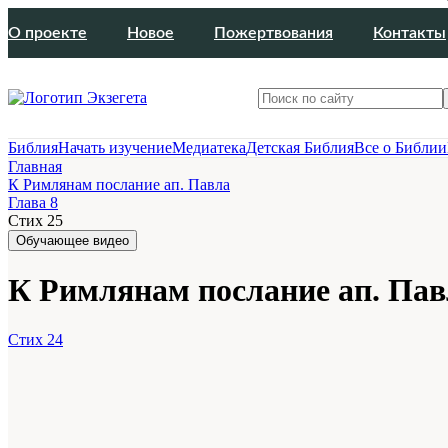
О проекте
Новое
Пожертвования
Контакты
Библия
Начать изучение
Медиатека
Детская Библия
Все о Библии
Главная
К Римлянам послание ап. Павла
Глава 8
Стих 25
Обучающее видео
К Римлянам послание ап. Павл
Стих 24