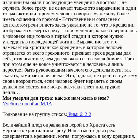
излишни бы были последующие увещания Апостола – не
служить более греху; не означает также это выражение и один
только акт воли, причем человек говорит: «я не хочу более
иметь общения со грехом!» Естественнее и согласнее с
контекстом речи видеть здесь указание на то, что в крещении
изображается смерть греху – то изменение, какое совершилось
в человеке еще только в первой стадии и которое нужно
утвердить в последующей жизни. Выражение это т. о.
намекает на христианское крещение, в котором человек
отрекается от всего греховного, признает грех вредным для
себя, отвергает все, чем доселе жило его самолюбивое я. Грех
при этом еще не вовсе уничтожается в человеке, а лишь
перестает быть руководящим началом его деятельности, так
сказать, замирает в человеке. Это, однако, не препятствует ему
снова возродиться, если человек будет нерадеть о своем
душевном состоянии: искра все-таки тлеет под грудою
пепла…
Мы умерли для греха: как же нам жить в нем?
Учебное пособие МДА
Толкование на группу стихов:
Рим: 6: 2-2
Величайший плод оправдания верой во Христа есть
мертвость христианина греху. Наша смерть для греха
совершается в крещении, когда, погружаясь в воду крещения,