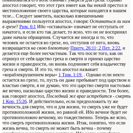
апостол говорит, что этот грех имеет как бы некий престол и
местоположение своего царства, которые находятся в нашем
теле... Следует заметить, насколько взвешенными
выражениями пользуется апостол, говоря:
Оставаться ли нам
в грехе
?
Рим. 6:1
Ибо «оставаться» означает не отступать от
начатого, и если кто так делает, то ясно, что он не воспринял
даже начала обращения. Случается же иногда и то, что
человек не остается во грехе, но, отступив от него, вновь
возвращается
на свою блевотину
Притч. 26:11; 2 Пет. 2:22.
и
делается еще более несчастным. Так что после того, как он
отринул от себя царство греха и смерти и принял царство
жизни и праведности, он вновь подчиняет себя владычеству
греха и смерти. И это то, что апостол называет
«кораблекрушением веры»
1 Тим. 1:19.
. Однако если некто
остается во грехе, то, пусть он даже пребывает под царством и
властью смерти, я не думаю, что это царство смерти настолько
же вечно, насколько царство жизни и праведности. Тем более,
как говорит апостол,
Последний же враг истребится - смерть
1 Кор. 15:26
. И действительно, если предположить ту же
вечность для смерти, что и для жизни, то смерть уже не будет
противоположной жизни, но равной ей. Ибо вечное будет не
противоположно вечному, но тождественно. Теперь же ясно,
что смерть противоположна жизни. Итак, понятно, что если
жизнь вечна, то смерть не может быть вечна - почему