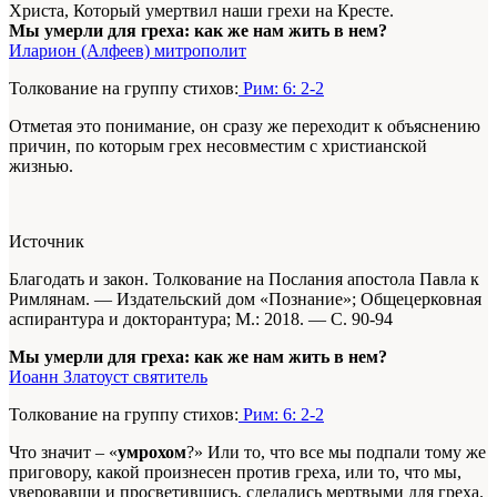
Христа, Который умертвил наши грехи на Кресте.
Мы умерли для греха: как же нам жить в нем?
Иларион (Алфеев) митрополит
Толкование на группу стихов:
Рим: 6: 2-2
Отметая это понимание, он сразу же переходит к объяснению
причин, по которым грех несовместим с христианской
жизнью.
Источник
Благодать и закон. Толкование на Послания апостола Павла к
Римлянам. — Издательский дом «Познание»; Общецерковная
аспирантура и докторантура; М.: 2018. — С. 90-94
Мы умерли для греха: как же нам жить в нем?
Иоанн Златоуст святитель
Толкование на группу стихов:
Рим: 6: 2-2
Что значит – «
умрохом
?» Или то, что все мы подпали тому же
приговору, какой произнесен против греха, или то, что мы,
уверовавши и просветившись, сделались мертвыми для греха.