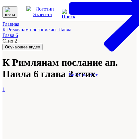
Главная
К Римлянам послание ап. Павла
Глава 6
Стих 2
Обучающее видео
К Римлянам послание ап.
Павла 6 глава 2 стих
Войти на сайт
1