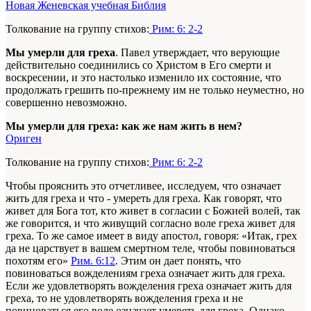
Новая Женевская учебная Библия
Толкование на группу стихов:
Рим: 6: 2-2
Мы умерли для греха
. Павел утверждает, что верующие
действительно соединились со Христом в Его смерти и
воскресении, и это настолько изменило их состояние, что
продолжать грешить по-прежнему им не только неуместно, но
совершенно невозможно.
Мы умерли для греха: как же нам жить в нем?
Ориген
Толкование на группу стихов:
Рим: 6: 2-2
Чтобы прояснить это отчетливее, исследуем, что означает
жить для греха и что - умереть для греха. Как говорят, что
живет для Бога тот, кто живет в согласии с Божией волей, так
же говорится, и что живущий согласно воле греха живет для
греха. То же самое имеет в виду апостол, говоря: «Итак, грех
да не царствует в вашем смертном теле, чтобы повиноваться
похотям его»
Рим. 6:12
. Этим он дает понять, что
повиноваться вожделениям греха означает жить для греха.
Если же удовлетворять вожделения греха означает жить для
греха, то не удовлетворять вожделения греха и не
повиноваться его воле означает умереть для греха. Однако