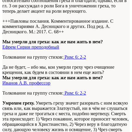
относительно соотношения греха и благодати; однако, если в
гл. 3 он рассуждал о роли Бога в уничтожении греха, то
теперь делает акцент на роли верующего.
+++Павловы послания. Комментированное издание. С
комментариями А. Десницкого и других. Под ред. А.
Десницкого. М.: 2017. С. 68+
+
Мы умерли для греха: как же нам жить в нем?
Ефрем Сирин преподобный
Толкование на группу стихов:
Рим: 6: 2-2
Да не будет, – ибо мы, кои умерли греху чрез очищение
крещения, как будем в состоянии в нем еще жить?
Мы умерли для греха: как же нам жить в нем?
Иванов А.В. профессор
Толкование на группу стихов:
Рим: 6: 2-2
Умрохом греху.
Умереть греху значит разорвать с ним всякую
связь или, как выражается Златоустый, ни в чём не слушаться
греха и даже не трогаться с места, подобно мертвецу. Смерть
эта происходит: 1) Через покаяние, которое приносит человек,
обращающийся в Христианство, 2) Через веру в благодатную
силу, дающую человеку жизнь и освящение, 3) Чрез смерть