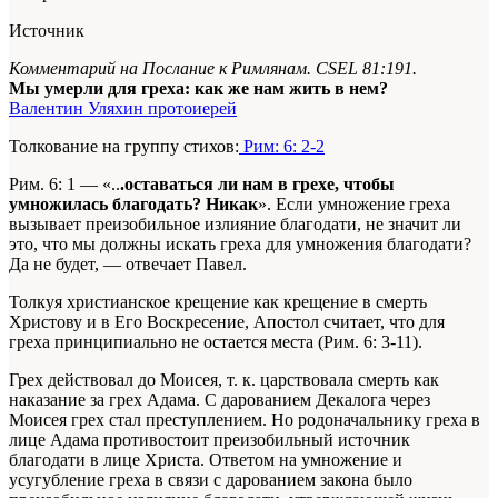
Источник
Комментарий на Послание к Римлянам. CSEL 81:191.
Мы умерли для греха: как же нам жить в нем?
Валентин Уляхин протоиерей
Толкование на группу стихов:
Рим: 6: 2-2
Рим. 6: 1 — «..
.оставаться ли нам в грехе, чтобы
умножилась благодать? Никак
». Если умножение греха
вызывает преизобильное излияние благодати, не значит ли
это, что мы должны искать греха для умножения благодати?
Да не будет, — отвечает Павел.
Толкуя христианское крещение как крещение в смерть
Христову и в Его Воскресение, Апостол считает, что для
греха принципиально не остается места (Рим. 6: 3-11).
Грех действовал до Моисея, т. к. царствовала смерть как
наказание за грех Адама. С дарованием Декалога через
Моисея грех стал преступлением. Но родоначальнику греха в
лице Адама противостоит преизобильный источник
благодати в лице Христа. Ответом на умножение и
усугубление греха в связи с дарованием закона было