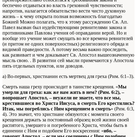
беспечно отдаваться во власть греховной чувственности;
напротив, налагается обязательство вести чисто духовную
жизнь – к чему открыта полная возможность благодатью
Божией
Можно полагать, что к этому рассуждению Св. Ап.
Павел вызван был иудействующими ревнителями закона и
противниками Павлова учения об оправдании верой. Но и
вообще это учение может смущать во все времена ревнителей
(и притом не одних поверхностных) религиозного обряда и
видимой праведности. А потому весьма важно проследить,
как развивает и чем доказывает Св. Апостол вышеозначенную
мысль свою.
. В развитии сей мысли примечаются у Апостола
пять отдельных пунктов, или доводов.
а) Во-первых, христианин есть мертвец для греха (Рим. 6:1–3).
Смерть наша греху происходит в таинстве крещения. «
Мы
умерли для греха: как же нам жить в нем? (Рим. 6:2), –
вопрошает Апостол, – неужели не знаете, что все мы,
крестившиеся во Христа Иисуса, в смерть Его крестились?
Итак, мы погреблись с Ним крещением в смерть
» (Рим. 6:3,
4). Это значит, что христиане обязуются с момента своего
крещения держать за постоянный образец всей жизни своей
распятого, умершего и погребенного Христа, чтобы быть в
единении с Ним и подобием Его воскресения: «
ибо, –
говорит Апостол, – если мы соединены с Ним подобием