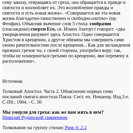
сему закону, отвращаясь от греха, она обращается к правде и
святости и возлюбляет их. Это возлюбление правды и
святости и есть новая жизнь». «Совершается же эта новая
жизнь благодатно-таинственно и свободно-охотно» (пр.
Феофан). Объясняя значение слов 5 стиха:
сообразни
(снасаждени)
смерти Его,
св. Иоанн Златоуст говорит: «два
умерщвления разумеет здесь Апостол. Одно совершается
Христом в крещении, а другое обязаны мы совершить сами
своею рачительностию после крещения... Как для заглаждения
прежних грехов ты, с своей стороны, употребил веру; так,
чтобы не оскверниться грехами по крещении, яви перемену в
расположении».
Источник
Толковый Апостол. Часть 2. Объяснение первых семи
посланий святаго апостола Павла. Сост. еп. Никанор. Изд.3-е.
С-Пб.: 1904. - С. 50
Мы умерли для греха: как же нам жить в нем?
Николай Рудинский священник
Толкование на группу стихов:
Рим: 6: 2-2