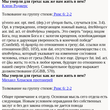
Мы умерли для греха: как же нам жить в нем?
Клеон Роджерс
Толкование на группу стихов:
Рим: 6: 2-2
γένοιτο aor. opt. med. (dep.) от γίνομαι быть, случаться (см. 3:4).
Opt. в утверждении, отвергающем ложный вывод. άπεθάνομεν
aor. ind. act. от άποθνήσκω умирать. Это смерть "перед лицом
Бога, под знаком Бога и с залогом крещения, освобождающая
от греха и дарующая уверенность в конечной победе"
(Cranfield). τή άμαρτίςι по отношению к греху; dat. ссылки или
отношения (BD, 105f), или dat. отсутствия преимущества с гл.
αποθνήσκω, который указывает на изменение состояния
человека, отказ от греха (Моо). έτι все еще. ζήσομεν fut. ind. act.
от ζάω жить; то есть в любое время, будущее по отношению к
нашей смерти (Meyer). Совещательное будущее выражает
долженствование (GGBB, 570).
Мы умерли для греха: как же нам жить в нем?
Михаил Херасков протоиерей
Толкование на группу стихов:
Рим: 6: 2-2
Общее примечание к отделу. Основная мысль сего отдела есть
следующая. Новым условием оправдания без собственных
заслуг и без дел закона отнюдь не дается повода
пренебрежительно относиться к требованиям закона и