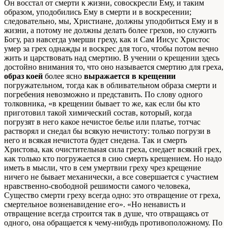
Он восстал от смерти к жизни, совоскресли Ему, и таким
образом, уподобились Ему в смерти и в воскресении;
следовательно, мы, Христиане, должны уподобиться Ему и в
жизни, а потому не должны делать более грехов, но служить
Богу, раз навсегда умерши греху, как и Сам Иисус Христос
умер за грех однажды и воскрес для того, чтобы потом вечно
жить и царствовать над смертию. В учении о крещении здесь
достойно внимания то, что оно называется смертию для греха,
образ коей
более ясно
выражается в крещении
погружательном, тогда как в обливательном образа смерти и
погребения невозможно и представить. По слову одного
толковника, «в крещении бывает то же, как если бы кто
приготовил такой химический состав, который, когда
погрузят в него какое нечистое белье или платье, тотчас
растворял и снедал бы всякую нечистоту: только погрузи в
него и всякая нечистота будет снедена. Так и смерть
Христова, как очистительная сила греха, снедает всякий грех,
как только кто погружается в сию смерть крещением. Но надо
иметь в мысли, что в сем умертвии греху чрез крещение
ничего не бывает механически, а все совершается с участием
нравственно-свободной решимости самого человека,
Существо смерти греху всегда одно: это отвращение от греха,
смертельное возненавидение его». «Но ненависть и
отвращение всегда строится так в душе, что отвращаясь от
одного, она обращается к чему-нибудь противоположному. По