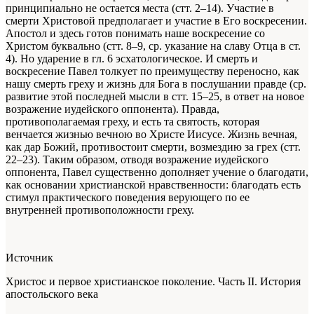
принципиально не остается места (стт. 2–14). Участие в
смерти Христовой предполагает и участие в Его воскресении.
Апостол и здесь готов понимать наше воскресение со
Христом буквально (стт. 8–9, ср. указание на славу Отца в ст.
4). Но ударение в гл. 6 эсхатологическое. И смерть и
воскресение Павел толкует по преимуществу переносно, как
нашу смерть греху и жизнь для Бога в послушании правде (ср.
развитие этой последней мысли в стт. 15–25, в ответ на новое
возражение иудейского оппонента). Правда,
противополагаемая греху, и есть та святость, которая
венчается жизнью вечною во Христе Иисусе. Жизнь вечная,
как дар Божий, противостоит смерти, возмездию за грех (стт.
22–23). Таким образом, отводя возражение иудейского
оппонента, Павел существенно дополняет учение о благодати,
как основании христианской нравственности: благодать есть
стимул практического поведения верующего по ее
внутренней противоположности греху.
Источник
Христос и первое христианское поколение. Часть II. История
апостольского века