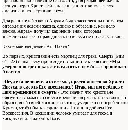
преизобильное излияние благодати, утверждающей жизнь
вечную через Христа. Жизнь вечная противополагается
смерти как последствию греха.
Для ревнителей закона Авраам был классическим примером
оправдания делами закона, однако и обрезание, как дело
закона, Авраам получил как некий знак, которым
знаменовалась его праведность по вере, а не по делам закона.
Какие выводы делает Ап. Павел?
Во-первых, христианин есть мертвец для греха. Смерть (Рим
6’ 1-23) наша греху происходит в таинстве крещения. «
Мы
умерли для греха: как же нам жить в нем?» — спрашивает
Апостол.
«Неужели не знаете, что все мы, крестившиеся во Христа
Иисуса, в смерть Его крестились? Итак, мы погреблись с
Ним крещением в смерть!»
Это значит, что христиане
обязуются с момента своего крещения держать за постоянный
образец всей своей жизни распятого, умершею и погребенною
Христа, чтобы быть в единении с Ним и подобием Его
Воскресения. В крещении человек умирает для греха и
воскресает для жизни в Боге.