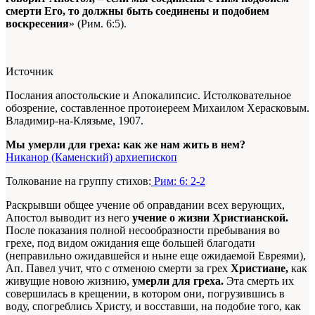
смерти Его, то должны быть соединены и подобием
воскресения
» (Рим. 6:5).
Источник
Послания апостольские и Апокалипсис. Истолковательное
обозрение, составленное протоиереем Михаилом Херасковым.
Владимир-на-Клязьме, 1907.
Мы умерли для греха: как же нам жить в нем?
Никанор (Каменский) архиепископ
Толкование на группу стихов:
Рим: 6: 2-2
Раскрывши общее учение об оправдании всех верующих,
Апостол выводит из него
учение о жизни Христианской.
После показания полной несообразности пребывания во
грехе, под видом ожидания еще большей благодати
(неправильно ожидавшейся и ныне еще ожидаемой Евреями),
Ап. Павел учит, что с отменою смерти за грех
Христиане,
как
живущие новою жизнию,
умерли для греха.
Эта смерть их
совершилась в крещении, в котором они, погрузившись в
воду, спогреблись Христу, и восставши, на подобие того, как