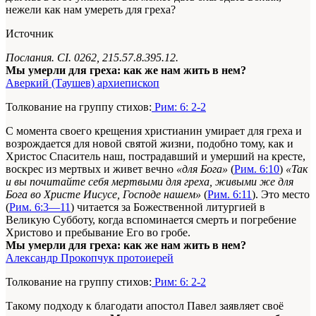
нежели как нам умереть для греха?
Источник
Послания. CI. 0262, 215.57.8.395.12.
Мы умерли для греха: как же нам жить в нем?
Аверкий (Таушев) архиепископ
Толкование на группу стихов:
Рим: 6: 2-2
С момента своего крещения христианин умирает для греха и
возрождается для новой святой жизни, подобно тому, как и
Христос Спаситель наш, пострадавший и умерший на кресте,
воскрес из мертвых и живет вечно
«для Бога»
(
Рим. 6:10
)
«Так
и вы почитайте себя мертвыми для греха, живыми же для
Бога во Христе Иисусе, Господе нашем»
(
Рим. 6:11
). Это место
(
Рим. 6:3—11
) читается за Божественной литургией в
Великую Субботу, когда вспоминается смерть и погребение
Христово и пребывание Его во гробе.
Мы умерли для греха: как же нам жить в нем?
Александр Прокопчук протоиерей
Толкование на группу стихов:
Рим: 6: 2-2
Такому подходу к благодати апостол Павел заявляет своё