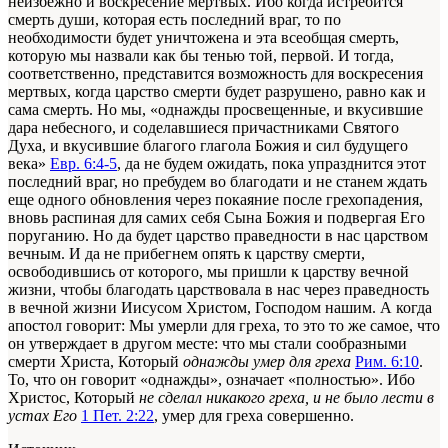
неизбежно и воскресение мертвых. Ибо когда истребится
смерть души, которая есть последний враг, то по
необходимости будет уничтожена и эта всеобщая смерть,
которую мы назвали как бы тенью той, первой. И тогда,
соответственно, представится возможность для воскресения
мертвых, когда царство смерти будет разрушено, равно как и
сама смерть. Но мы, «однажды просвещенные, и вкусившие
дара небесного, и соделавшиеся причастниками Святого
Духа, и вкусившие благого глагола Божия и сил будущего
века»
Евр. 6:4-5
, да не будем ожидать, пока упразднится этот
последний враг, но пребудем во благодати и не станем ждать
еще одного обновления через покаяние после грехопадения,
вновь распиная для самих себя Сына Божия и подвергая Его
поруганию. Но да будет царство праведности в нас царством
вечным. И да не прибегнем опять к царству смерти,
освободившись от которого, мы пришли к царству вечной
жизни, чтобы благодать царствовала в нас через праведность
в вечной жизни Иисусом Христом, Господом нашим. А когда
апостол говорит: Мы умерли для греха, то это то же самое, что
он утверждает в другом месте: что мы стали сообразными
смерти Христа, Который
однажды умер для греха
Рим. 6:10
.
То, что он говорит «однажды», означает «полностью». Ибо
Христос, Который
не сделал никакого греха, и не было лести в
устах Его
1 Пет. 2:22
, умер для греха совершенно.