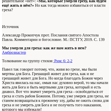
решительное «нет»: «
Мы, которые умерли греху, как будем
ещё жить в нём?»
Но как тогда можно избавиться от власти
греха?
Источник
Александр Прокопчук прот. Послания святого Апостола
Павла. Комментарии и богословие. М.: ПСТГУ, 2019. С. 139
Мы умерли для греха: как же нам жить в нем?
Амброзиастер
Толкование на группу стихов:
Рим: 6: 2-2
Павел так говорит потому, что, живя во грехе, мы были
мертвы для Бога. Грешащий живет для греха, как и не
грешащий живет для Бога. Но когда благодать Божия через
Христа явилась на нас, омыв нас духовно верой, то мы начали
жить для Бога и быть мертвыми для греха, который и есть
диавол. Вот что значит умереть для греха - освободиться от
греха и стать рабом Божиим. Потому, уже умерев для греха, не
станем возвращаться к прежнему злу, дабы не ожить снова для
греха и не умереть для Бога и не получить того наказания,
которого мы избежали!