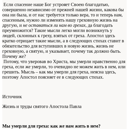
Если спасение наше Бог устрояет Своею благодатью,
совершенно независимо от прежней нашей жизни, какова бы
она ни была, и от нас требуется только вера, то и теперь нам,
спасенным, нужно ли изменять нашу греховную жизнь на
другую, и
не оставаться ли нам во грехах
, да благодать
преумножится? Такие мысли легко могли возникнуть у
людей, склонных к греху, взятых от греха. Апостол здесь
кратко отрицает такие мысли, а в следующих стихах ставит в
обязательство для вступивших в новую жизнь, жизнь не
греховную, а святую, и указывает, почему так должно быть.
Почему же?
Потому, что уверовав во Христа, мы умерли нравственно для
греха, если же умерли, то очевидно не можем жить в нем, или
грешить. Мысль – как мы умерли для греха, неясна здесь,
поэтому Апостол поясняет ее в следующих стихах.
Источник
Жизнь и труды святого Апостола Павла
Мы умерли для греха: как же нам жить в нем?