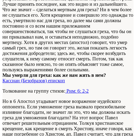
Лучше принять последнее, как это видно и из дальнейшего.
Что же значит – сделаться мертвым для греха? Ни в чем более
не слушаться его. Хотя крещение и совершило это однажды то
есть, умертвило нас для греха, но далее мы сами должны
постоянно и со всем нашим прилежанием
совершенствоваться, так чтобы не слушаться греха, что бы он
ни приказывал нам, и оставаться неподвижно, подобно
мертвецу. Хотя в других местах (апостол) говорит, что умер
самый грех, но там он говорит это, желая показать легкость
достижения добродетели; здесь же, чтобы скорее возбудить
слушателя, к нему самому относит смерть. Потом, так как
сказанное было неясно, то он опять объясняет тоже самое,
пользуясь выражениями более сильными.
Мы умерли для греха: как же нам жить в нем?
Кассиан (Безобразов) епископ
Толкование на группу стихов:
Рим: 6: 2-2
Но в 6 Апостол угадывает новое возражение иудейского
оппонента. Если умножение греха вызвало преизобильное
излияние благодати, не значит ли это, что мы должны искать
греха для умножения благодати? На этот вопрос Павел
отвечает решительным отрицанием. Толкуя христианское
крещение, как крещение в смерть Христову, иначе говоря, как
наше погребение со Христом, ап. Павел считает, что для греха