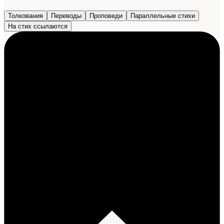
Толкования
Переводы
Проповеди
Параллельные стихи
На стих ссылаются