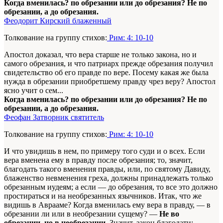
Когда вменилась? по обрезании или до обрезания? Не по
обрезании, а до обрезания.
Феодорит Кирский блаженный
Толкование на группу стихов:
Рим: 4: 10-10
Апостол доказал, что вера старше не только закона, но и
самого обрезания, и что патриарх прежде обрезания получил
свидетельство об его правде по вере. Посему какая же была
нужда в обрезании приобретшему правду чрез веру? Апостол
ясно учит о сем...
Когда вменилась? по обрезании или до обрезания? Не по
обрезании, а до обрезания.
Феофан Затворник святитель
Толкование на группу стихов:
Рим: 4: 10-10
И что увидишь в нем, по примеру того суди и о всех. Если
вера вменена ему в правду после обрезания; то, значит,
благодать такого вменения правды, или, по святому Давиду,
блаженство невменения греха, должны принадлежать только
обрезанным иудеям; а если — до обрезания, то все это должно
простираться и на необрезанных язычников. Итак, что же
видишь в Аврааме? Когда вменилась ему вера в правду, — в
обрезании ли или в необрезании сущему? —
Не во
обрезании, но в необрезании
. Значит, закон благодати: