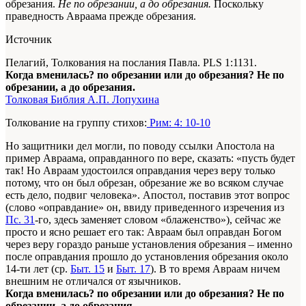
обрезания.
Не по обрезании, а до обрезания.
Поскольку
праведность Авраама прежде обрезания.
Источник
Пелагий, Толкования на послания Павла. PLS 1:1131.
Когда вменилась? по обрезании или до обрезания? Не по
обрезании, а до обрезания.
Толковая Библия А.П. Лопухина
Толкование на группу стихов:
Рим: 4: 10-10
Но защитники дел могли, по поводу ссылки Апостола на
пример Авраама, оправданного по вере, сказать: «пусть будет
так! Но Авраам удостоился оправдания через веру только
потому, что он был обрезан, обрезание же во всяком случае
есть дело, подвиг человека». Апостол, поставив этот вопрос
(слово «оправдание» он, ввиду приведенного изречения из
Пс. 31
-го, здесь заменяет словом «блаженство»), сейчас же
просто и ясно решает его так: Авраам был оправдан Богом
через веру гораздо раньше установления обрезания – именно
после оправдания прошло до установления обрезания около
14-ти лет (ср.
Быт. 15
и
Быт. 17
). В то время Авраам ничем
внешним не отличался от язычников.
Когда вменилась? по обрезании или до обрезания? Не по
обрезании, а до обрезания.