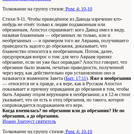
Толкование на группу стихов:
Рим: 4: 10-10
Стихи 9-11. Чтобы приведённое из Давида изречение кто-
нибудь не отнёс только к людям подзаконным или
обрезанным, Апостол спрашивает: кого Давид имел в виду,
называя блаженным — обрезанных ли только, или и
необрезанных — и примером того же Авраама, получившего
праведность задолго до обрезания, доказывает, что
блаженство относится к необрезанным. Потом, далее,
предупреждая вопрос о том: для чего Авраам принял
обрезание, если он уже был оправдан? Апостол говорит, что
обрезание было знаком, печатью праведности, полученной
через веру, как действительно при установлении оно и
называется знамением Завета (
Быт. 17:11
).
Яже в необрезании
— относится не к правде, а к вере, как в Русском Апостол
показывает и причину оправдания до обрезания в том, чтобы
быть Аврааму отцом верующим в необрезании; а в 12-м стихе
указывает, что он есть и отец обрезания, но такого, которое
сопровождается подражанием его вере.
Когда вменилась? по обрезании или до обрезания? Не по
обрезании, а до обрезания.
Иоанн Златоуст святитель
Толкование на группу стихов:
Рим: 4: 10-10