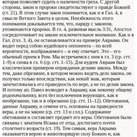
которая позволяет судить о наличности греха. С другой
стороны, закон и пророки свидетельствуют о правде Божией
(ст. 21). В этом случае закон понимается, как и в Гал. 4, в
смысле Ветхого Завета в целом. Неизбежность этого
понимания доказывается тем, что, наряду с законом,
упоминаются пророки. В гл. 4, развивая мысль 3:31, Апостол
сосредоточивает на законе исключительное внимание. Как и в
Гал. (глл. 3, 4), он останавливается на примере Авраама. Он
видит перед собою иудейского оппонента – по всей
вероятности, воображаемого – и ему отвечает. Это – его
обычный прием в Рим. Мы встречаемся с ним в гл. 3 (ср. стт.
1–9) и снова в гл. 6 (ср. стт. 1–15). Для иудеев Авраам был
классическим примером оправдания делами закона. Между
тем, даже обрезание, в котором можно видеть дело закона, он
получил только впоследствии, как некий знак, которым
запечатлевалась его праведность по вере, а не по делам закона.
И потому ап. Павел возводит к Аврааму, как некоему общему
родоначальнику, всех без исключения верующих, как в
необрезании, так и в обрезании (ср. стт. 11–12). Обетования,
данные Аврааму, и семени его, основаны на праведности
веры, а не на законе (ср. стт. 13 и слл.). Содержание
обетования и составляет предмет его веры. Обетования были
связаны с зачатием Исаака от отца, достигшего почти
столетнего возраста (ст. 19). Тем самым, вера Авраама
оказывается верою в животворящую силу Божию и, как