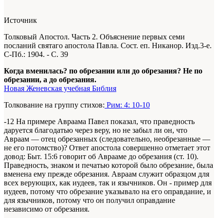
Источник
Толковый Апостол. Часть 2. Объяснение первых семи
посланий святаго апостола Павла. Сост. еп. Никанор. Изд.3-е.
С-Пб.: 1904. - С. 39
Когда вменилась? по обрезании или до обрезания? Не по
обрезании, а до обрезания.
Новая Женевская учебная Библия
Толкование на группу стихов:
Рим: 4: 10-10
-12 На примере Авраама Павел показал, что праведность
даруется благодатью через веру, но не забыл ли он, что
Авраам — отец обрезанных (следовательно, необрезанные —
не его потомство)? Ответ апостола совершенно отметает этот
довод: Быт. 15:6 говорит об Аврааме до обрезания (ст. 10).
Праведность, знаком и печатью которой было обрезание, была
вменена ему прежде обрезания. Авраам служит образцом для
всех верующих, как иудеев, так и язычников. Он - пример для
иудеев, потому что обрезание указывало на его оправдание, и
для язычников, потому что он получил оправдание
независимо от обрезания.