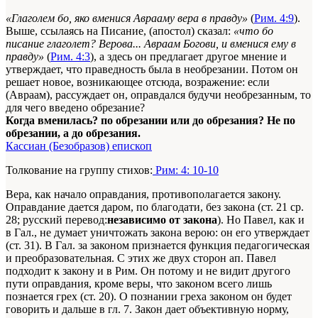
«Глаголем бо, яко вменися Аврааму вера в правду»
(
Рим. 4:9
).
Выше, ссылаясь на Писание, (апостол) сказал:
«что бо
писание глаголет? Верова... Авраам Богови, и вменися ему в
правду»
(
Рим. 4:3
), а здесь он предлагает другое мнение и
утверждает, что праведность была в необрезании. Потом он
решает новое, возникающее отсюда, возражение: если
(Авраам), рассуждает он, оправдался будучи необрезанным, то
для чего введено обрезание?
Когда вменилась? по обрезании или до обрезания? Не по
обрезании, а до обрезания.
Кассиан (Безобразов) епископ
Толкование на группу стихов:
Рим: 4: 10-10
Вера, как начало оправдания, противополагается закону.
Оправдание дается даром, по благодати, без закона (ст. 21 ср.
28; русский перевод:
независимо от закона
). Но Павел, как и
в Гал., не думает уничтожать закона верою: он его утверждает
(ст. 31). В Гал. за законом признается функция педагогическая
и преобразовательная. С этих же двух сторон ап. Павел
подходит к закону и в Рим. Он потому и не видит другого
пути оправдания, кроме веры, что законом всего лишь
познается грех (ст. 20). О познании греха законом он будет
говорить и дальше в гл. 7. Закон дает объективную норму,