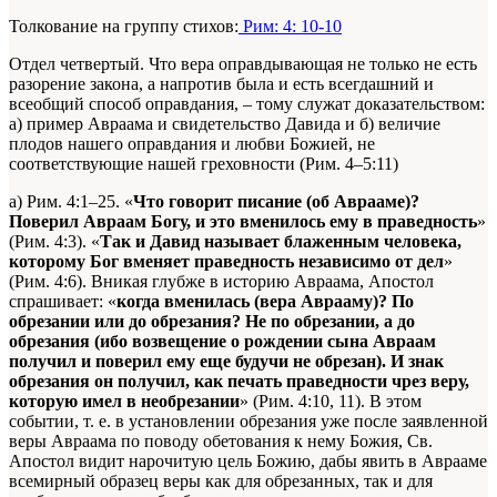
Толкование на группу стихов:
Рим: 4: 10-10
Отдел четвертый. Что вера оправдывающая не только не есть
разорение закона, а напротив была и есть всегдашний и
всеобщий способ оправдания, – тому служат доказательством:
а) пример Авраама и свидетельство Давида и б) величие
плодов нашего оправдания и любви Божией, не
соответствующие нашей греховности (Рим. 4–5:11)
а) Рим. 4:1–25. «
Что говорит писание (об Аврааме)?
Поверил Авраам Богу, и это вменилось ему в праведность
»
(Рим. 4:3). «
Так и Давид называет блаженным человека,
которому Бог вменяет праведность независимо от дел
»
(Рим. 4:6). Вникая глубже в историю Авраама, Апостол
спрашивает: «
когда вменилась (вера Аврааму)? По
обрезании или до обрезания? Не по обрезании, а до
обрезания (ибо возвещение о рождении сына Авраам
получил и поверил ему еще будучи не обрезан). И знак
обрезания он получил, как печать праведности чрез веру,
которую имел в необрезании
» (Рим. 4:10, 11). В этом
событии, т. е. в установлении обрезания уже после заявленной
веры Авраама по поводу обетования к нему Божия, Св.
Апостол видит нарочитую цель Божию, дабы явить в Аврааме
всемирный образец веры как для обрезанных, так и для