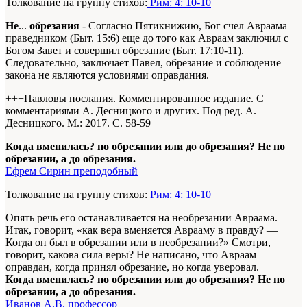
Толкование на группу стихов:
Рим: 4: 10-10
Не
...
обрезания
- Согласно Пятикнижию, Бог счел Авраама
праведником (Быт. 15:6) еще до того как Авраам заключил с
Богом Завет и совершил обрезание (Быт. 17:10-11).
Следовательно, заключает Павел, обрезание и соблюдение
закона не являются условиями оправдания.
+++Павловы послания. Комментированное издание. С
комментариями А. Десницкого и других. Под ред. А.
Десницкого. М.: 2017. С. 58-59+
+
Когда вменилась? по обрезании или до обрезания? Не по
обрезании, а до обрезания.
Ефрем Сирин преподобный
Толкование на группу стихов:
Рим: 4: 10-10
Опять речь его останавливается на необрезании Авраама.
Итак, говорит, «как вера вменяется Аврааму в правду? —
Когда он был в обрезании или в необрезании?» Смотри,
говорит, какова сила веры? Не написано, что Авраам
оправдан, когда принял обрезание, но когда уверовал.
Когда вменилась? по обрезании или до обрезания? Не по
обрезании, а до обрезания.
Иванов А.В. профессор