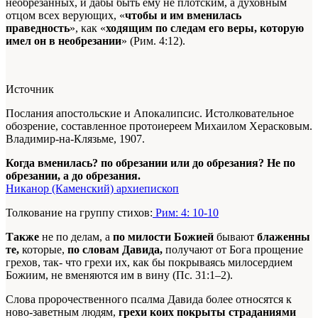
необрезанных, и дабы быть ему не плотским, а духовным
отцом всех верующих, «
чтобы и им вменилась
праведность
», как «
ходящим по следам его веры, которую
имел он в необрезании
» (Рим. 4:12).
Источник
Послания апостольские и Апокалипсис. Истолковательное
обозрение, составленное протоиереем Михаилом Херасковым.
Владимир-на-Клязьме, 1907.
Когда вменилась? по обрезании или до обрезания? Не по
обрезании, а до обрезания.
Никанор (Каменский) архиепископ
Толкование на группу стихов:
Рим: 4: 10-10
Также
не по делам, а
по милости Божией
бывают
блаженны
те,
которые,
по словам Давида,
получают от Бога прощение
грехов, так- что грехи их, как бы покрываясь милосердием
Божиим, не вменяются им в вину (Пс. 31:1–2).
Слова пророчественного псалма Давида более относятся к
ново-заветным людям,
грехи коих покрыты страданиями