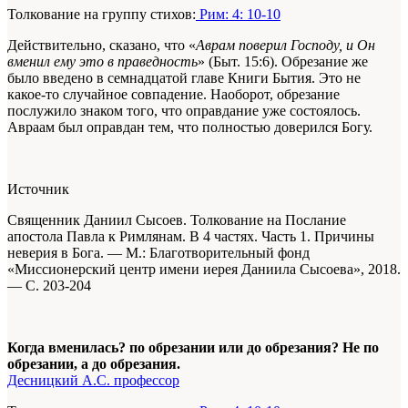
Толкование на группу стихов:
Рим: 4: 10-10
Действительно, сказано, что «
Аврам поверил Господу, и Он
вменил ему это в праведность
» (Быт. 15:6). Обрезание же
было введено в семнадцатой главе Книги Бытия. Это не
какое-то случайное совпадение. Наоборот, обрезание
послужило знаком того, что оправдание уже состоялось.
Авраам был оправдан тем, что полностью доверился Богу.
Источник
Священник Даниил Сысоев. Толкование на Послание
апостола Павла к Римлянам. В 4 частях. Часть 1. Причины
неверия в Бога. —
М.: Благотворительный фонд
«Миссионерский центр имени иерея Даниила Сысоева», 2018.
— С. 203-204
Когда вменилась? по обрезании или до обрезания? Не по
обрезании, а до обрезания.
Десницкий А.С. профессор