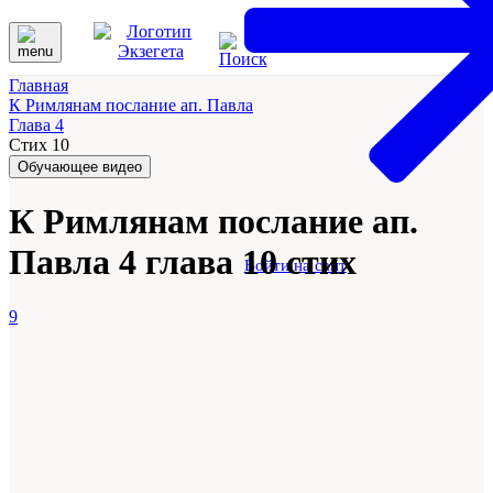
Главная
К Римлянам послание ап. Павла
Глава 4
Стих 10
Обучающее видео
К Римлянам послание ап.
Павла 4 глава 10 стих
Войти на сайт
9