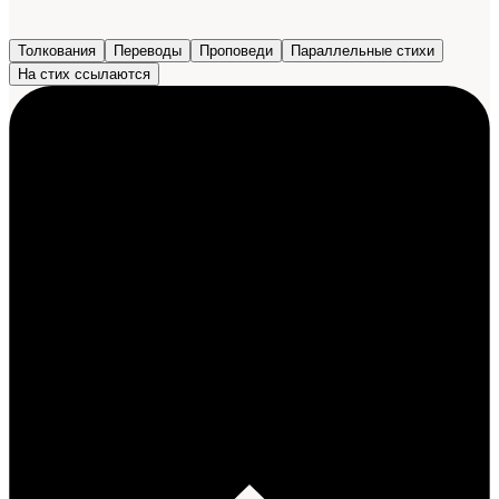
Толкования
Переводы
Проповеди
Параллельные стихи
На стих ссылаются