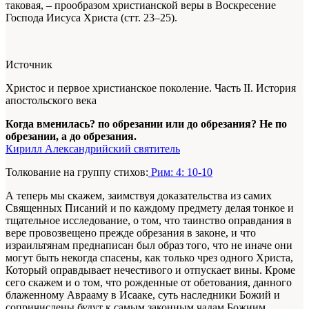
таковая, – прообразом христианской веры в Воскресение
Господа Иисуса Христа (стт. 23–25).
Источник
Христос и первое христианское поколение. Часть II. История
апостольского века
Когда вменилась? по обрезании или до обрезания? Не по
обрезании, а до обрезания.
Кирилл Александрийский святитель
Толкование на группу стихов:
Рим: 4: 10-10
А теперь мы скажем, заимствуя доказательства из самих
Священных Писаний и по каждому предмету делая тонкое и
тщательное исследование, о том, что таинство оправдания в
вере провозвещено прежде обрезания в законе, и что
израильтянам преднаписан был образ того, что не иначе они
могут быть некогда спасены, как только чрез одного Христа,
Который оправдывает нечестивого и отпускает вины. Кроме
сего скажем и о том, что рожденные от обетования, данного
блаженному Аврааму в Исааке, суть наследники Божий и
сопричислены будут к самым законным чадам Божиим.