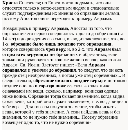
Христа
Спасителя; но Евреи могли подумать, что они
относятся только к ветхо-заветным людям и следовательно
служат подтверждением их мнения об оправдании делами,
поэтому Апостол опять переходит к примеру Авраама.
Возвращаясь к примеру Авраама, Апостол из того, что
оправдание его верою совершилось задолго до обрезания (за
14 лет) и до рождения его сына, выводит заключение, что, во
1-х,
обрезание было лишь печатию
того
оправдания,
которое совершилось
чрез веру,
и, во 2-х, что
Авраам был
отцом всех верующих
необрезанных и обрезанных, если
только они руководятся такою же живою верою, какою жил
Авраам. Св. Иоанн Златоуст пишет: «Если
Авраам
оправдался
и увенчан
до обрезания,
то следует, что он есть
прежде отец необрезанных, а потом уже отец обрезанных... И
следовательно,
обрезание явилось позднее веры;
и не только
позднее оно, но
и гораздо ниже ее,
сколько знак ниже
означаемой им вещи, сколько, например, воинская одежда
ниже воина. Обрезание тогда бывает знамением, когда видна
самая вещь, которой оно служит знамением, т. е. когда видна в
тебе вера... Для того ты получил знамение, чтобы искать
вещи, которой у тебя знамение. А если найдешь вещь и без
знамения, то не нужно тебе знамения... Посему обрезание
возвещает одно то, что не нужно обрезания».