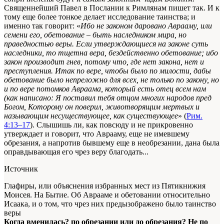
Священнейший Павел в Послании к Римлянам пишет так. И к
тому еще более тонкое делает исследование таинства; и
именно так говорит: «
Ибо не законом даровано Аврааму, или
семени его, обетование – быть наследником мира, но
праведностью веры. Если утверждающиеся на законе суть
наследники, то тщетна вера, бездейственно обетование; ибо
закон производит гнев, потому что, где нет закона, нет и
преступления. Итак по вере, чтобы было по милости, дабы
обетование было непреложно для всех, не только по закону, но
и по вере потомков Авраама, который есть отец всем нам
(как написано: Я поставил тебя отцом многих народов пред
Богом, Которому он поверил, животворящим мертвых и
называющим несуществующее, как существующее
» (
Рим.
4:13–17
). Слышишь ли, как повсюду и не прикровенно
утверждает и говорит, что Аврааму, еще не имевшему
обрезания, а напротив бывшему еще в необрезании, дана была
оправдывающая его чрез веру благодать...
Источник
Глафиры, или объяснения избранных мест из Пятикнижия
Моисея. На Бытие. Об Аврааме и обетовании относительно
Исаака, и о том, что чрез них предызображено было таинство
веры
Когда вменилась? по обрезании или до обрезания? Не по