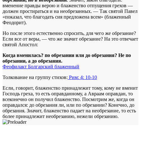
вменение правды верою и блаженство отпущения грехов —
должен простираться и на необрезанных. — Так святой Павел
«показал, что благодать сия предложена всем» (блаженный
Феодорит).
Но после этого естественно спросить, для чего же обрезание?
Если все от веры, — что же значит обрезание? На это отвечает
святой Апостол:
Когда вменилась? по обрезании или до обрезания? Не по
обрезании, а до обрезания.
Феофилакт Болгарский блаженный
Толкование на группу стихов:
Рим: 4: 10-10
Если, говорит, блаженство принадлежит тому, кому не вменит
Господь греха, то есть оправданному, а Авраам оправдан, то
всеконечно он получил блаженство. Посмотрим же, когда он
оправдался: до обрезания ли, или по обрезании? Конечно, до
обрезания. Значит, блаженство падает на необрезание, то есть
более принадлежит необрезанию, нежели обрезанию.