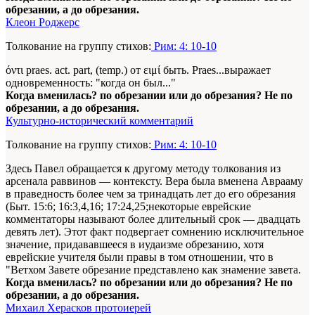
обрезании, а до обрезания.
Клеон Роджерс
Толкование на группу стихов:
Рим: 4: 10-10
όντι praes. act. part, (temp.) от ειμί быть. Praes...выражает
одновременность: "когда он был..."
Когда вменилась? по обрезании или до обрезания? Не по
обрезании, а до обрезания.
Культурно-исторический комментарий
Толкование на группу стихов:
Рим: 4: 10-10
Здесь Павел обращается к другому методу толкования из
арсенала раввинов — контексту. Вера была вменена Аврааму
в праведность более чем за тринадцать лет до его обрезания
(Быт. 15:6; 16:3,4,16; 17:24,25;некоторые еврейские
комментаторы называют более длительный срок — двадцать
девять лет). Этот факт подвергает сомнению исключительное
значение, придававшееся в иудаизме обрезанию, хотя
еврейские учителя были правы в том отношении, что в
"Ветхом Завете обрезание представлено как знамение завета.
Когда вменилась? по обрезании или до обрезания? Не по
обрезании, а до обрезания.
Михаил Херасков протоиерей