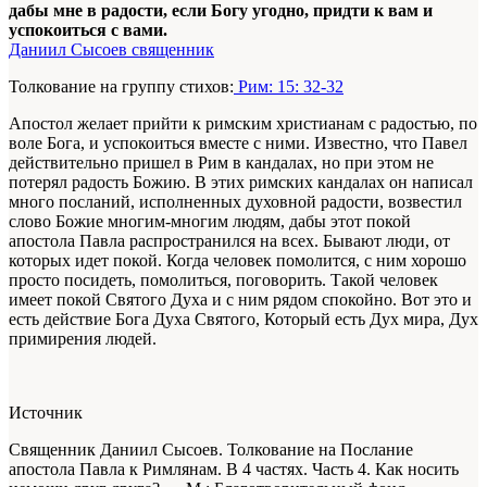
дабы мне в радости, если Богу угодно, придти к вам и
успокоиться с вами.
Даниил Сысоев священник
Толкование на группу стихов:
Рим: 15: 32-32
Апостол желает прийти к римским христианам с радостью, по
воле Бога, и успокоиться вместе с ними. Известно, что Павел
действительно пришел в Рим в кандалах, но при этом не
потерял радость Божию. В этих римских кандалах он написал
много посланий, исполненных духовной радости, возвестил
слово Божие многим-многим людям, дабы этот покой
апостола Павла распространился на всех. Бывают люди, от
которых идет покой. Когда человек помолится, с ним хорошо
просто посидеть, помолиться, поговорить. Такой человек
имеет покой Святого Духа и с ним рядом спокойно. Вот это и
есть действие Бога Духа Святого, Который есть Дух мира, Дух
примирения людей.
Источник
Священник Даниил Сысоев. Толкование на Послание
апостола Павла к Римлянам. В 4 частях. Часть 4. Как носить