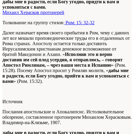
дабы мне в радости, если Богу угодно, придти к вам и
успокоиться с вами.
Михаил Херасков протоиерей
Толкование на группу стихов:
Рим: 15: 32-32
Далее назначает время своего прибытия в Рим, чему с давних
лет все мешали проповеднические труды его в отдаленных от
Рима странах. Апостолу остается только доставить
Иерусалимским христианам денежное вспоможение от
братий Македонии и Ахаии. «
Исполнив это и верно
доставив им сей плод усердия, я отправлюсь, – говорит
Апостол Римлянам, – чрез ваши места в Испанию
» (Рим.
15:28). Посему Апостол просит у Римлян молитв, «
дабы мне
в радости, если Богу угодно, прийти к вам и успокоиться с
вами
» (Рим. 15:32).
Источник
Послания апостольские и Апокалипсис. Истолковательное
обозрение, составленное протоиереем Михаилом Херасковым.
Владимир-на-Клязьме, 1907.
дабы мне в радости, если Богу угодно, придти к вам и