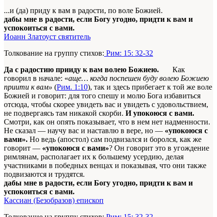
...и (да) приду к вам в радости, по воле Божией.
дабы мне в радости, если Богу угодно, придти к вам и
успокоиться с вами.
Иоанн Златоуст святитель
Толкование на группу стихов:
Рим: 15: 32-32
Да с радостию прииду к вам волею Божиею.
Как
говорил в начале: «
аще… когда поспешен буду волею Божиею
пpиити к вам»
(
Рим. 1:10
), так и здесь прибегает к той же воле
Божией и говорит: для того спешу и молю Бога избавиться
отсюда, чтобы скорее увидеть вас и увидеть с удовольствием,
не подвергаясь там никакой скорби.
И упокоюся с вами.
Смотри, как он опять показывает, что в нем нет надменности.
Не сказал — научу вас и наставлю в вере, но —
«упокоюся с
вами».
Но ведь (апостол) сам подвизался и боролся, как же
говорит —
«упокоюся с вами»
? Он говорит это в угождение
римлянам, располагает их к большему усердию, делая
участниками в победных венцах и показывая, что они также
подвизаются и трудятся.
дабы мне в радости, если Богу угодно, придти к вам и
успокоиться с вами.
Кассиан (Безобразов) епископ
Толкование на группу стихов:
Рим: 15: 32-32