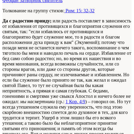
Феофан Затворник святитель
Толкование на группу стихов:
Рим: 15: 32-32
Да с радостию прииду;
или радость поставляет в зависимость
от избавления от противящихся и благоприятия служения его
святым, так: "если избавлюсь от противящихся и
благоприятно будет служение мое, то в радости и благом
расположении духа прииду к вам" (Экумений); потому что
позади меня не останется ничего такого, воспоминание о чем
тяготило бы меня и наводило печаль на сердце. Избавление от
бед само собою радостно; но, во время их нашествия и во
время минования, всегда возможны случайности, или со
стороны врагов, или даже со стороны другов, которые
причиняют раны сердцу, не излечиваемые и избавлением. Но
если бы служение было принято не так, как желал и ожидал
святой Павел, то тут не случайная была бы какая
неприятность, а прямая и самая глубокая. С бедами,
гонениями и смертями уже свыкся Апостол и ничего более не
ожидал:
мы насмертники
(ср.:
1 Кор. 4:9
) – говорил он. Но тут
всегда утешением служила ему уверенность, что под этою
скорбною внешностию спеется дело духовное в тех, для кого
трудится и терпит. Ущерб в этом лишил бы его всякого
утешения; а таково было бы неблагоприятное принятие
святыми его приношения; и память об этом всегда бы
тяготила его. Вот и молится сам и других просит молиться,