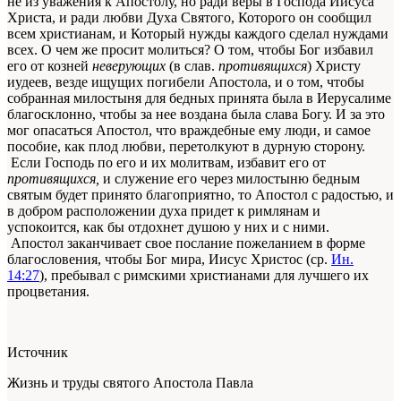
не из уважения к Апостолу, но ради веры в Господа Иисуса
Христа, и ради любви Духа Святого, Которого он сообщил
всем христианам, и Который нужды каждого сделал нуждами
всех. О чем же просит молиться? О том, чтобы Бог избавил
его от козней
неверующих
(в слав.
противящихся
) Христу
иудеев, везде ищущих погибели Апостола, и о том, чтобы
собранная милостыня для бедных принята была в Иерусалиме
благосклонно, чтобы за нее воздана была слава Богу. И за это
мог опасаться Апостол, что враждебные ему люди, и самое
пособие, как плод любви, перетолкуют в дурную сторону.
Если Господь по его и их молитвам, избавит его от
противящихся,
и служение его через милостыню бедным
святым будет принято благоприятно, то Апостол с радостью, и
в добром расположении духа придет к римлянам и
успокоится, как бы отдохнет душою у них и с ними.
Апостол заканчивает свое послание пожеланием в форме
благословения, чтобы Бог мира, Иисус Христос (ср.
Ин.
14:27
), пребывал с римскими христианами для лучшего их
процветания.
Источник
Жизнь и труды святого Апостола Павла