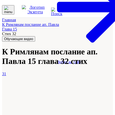
Главная
К Римлянам послание ап. Павла
Глава 15
Стих 32
Обучающее видео
К Римлянам послание ап.
Павла 15 глава 32 стих
Войти на сайт
31