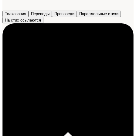
Толкования
Переводы
Проповеди
Параллельные стихи
На стих ссылаются