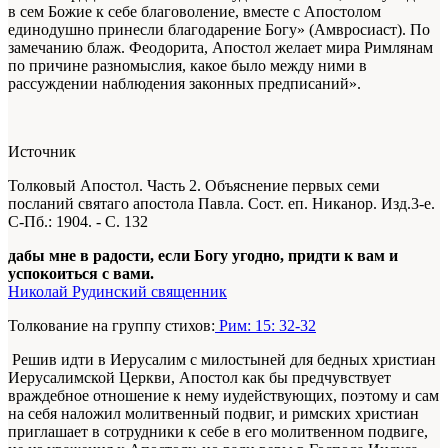
в сем Божие к себе благоволение, вместе с Апостолом
единодушно принесли благодарение Богу» (Амвросиаст). По
замечанию блаж. Феодорита, Апостол желает мира Римлянам
по причине разномыслия, какое было между ними в
рассуждении наблюдения законных предписаний».
Источник
Толковый Апостол. Часть 2. Объяснение первых семи
посланий святаго апостола Павла. Сост. еп. Никанор. Изд.3-е.
С-Пб.: 1904. - С. 132
дабы мне в радости, если Богу угодно, придти к вам и
успокоиться с вами.
Николай Рудинский священник
Толкование на группу стихов:
Рим: 15: 32-32
Решив идти в Иерусалим с милостыней для бедных христиан
Иерусалимской Церкви, Апостол как бы предчувствует
враждебное отношение к нему иудействующих, поэтому и сам
на себя наложил молитвенный подвиг, и римских христиан
приглашает в сотрудники к себе в его молитвенном подвиге,