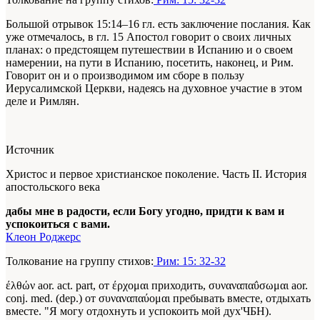
Большой отрывок 15:14–16 гл. есть заключение послания. Как
уже отмечалось, в гл. 15 Апостол говорит о своих личных
планах: о предстоящем путешествии в Испанию и о своем
намерении, на пути в Испанию, посетить, наконец, и Рим.
Говорит он и о производимом им сборе в пользу
Иерусалимской Церкви, надеясь на духовное участие в этом
деле и Римлян.
Источник
Христос и первое христианское поколение. Часть II. История
апостольского века
дабы мне в радости, если Богу угодно, придти к вам и
успокоиться с вами.
Клеон Роджерс
Толкование на группу стихов:
Рим: 15: 32-32
έλθών aor. act. part, от έρχομαι приходить, συναναπαΰσωμαι aor.
conj. med. (dep.) от συναναπαύομαι пребывать вместе, отдыхать
вместе. "Я могу отдохнуть и успокоить мой дух'ЧБН).