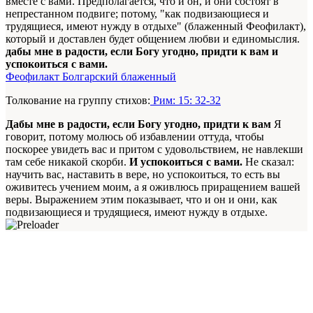
вместе с вами. Предполагается, что и он, и они состоят в
непрестанном подвиге; потому, "как подвизающиеся и
трудящиеся, имеют нужду в отдыхе" (блаженный Феофилакт),
который и доставлен будет общением любви и единомыслия.
дабы мне в радости, если Богу угодно, придти к вам и
успокоиться с вами.
Феофилакт Болгарский блаженный
Толкование на группу стихов:
Рим: 15: 32-32
Дабы мне в радости, если Богу угодно, придти к вам
Я
говорит, потому молюсь об избавлении оттуда, чтобы
поскорее увидеть вас и притом с удовольствием, не навлекши
там себе никакой скорби.
И успокоиться с вами.
Не сказал:
научить вас, наставить в вере, но успокоиться, то есть вы
оживитесь учением моим, а я оживлюсь приращением вашей
веры. Выражением этим показывает, что и он и они, как
подвизающиеся и трудящиеся, имеют нужду в отдыхе.