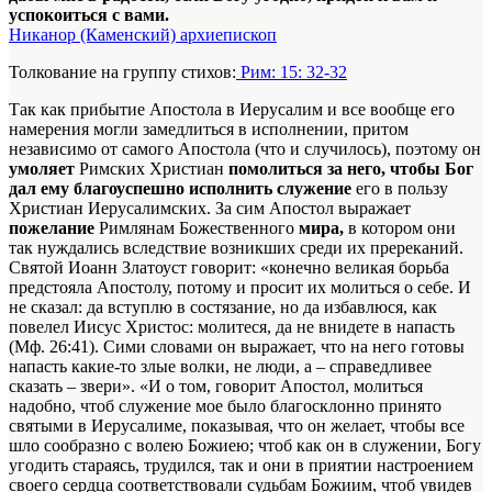
успокоиться с вами.
Никанор (Каменский) архиепископ
Толкование на группу стихов:
Рим: 15: 32-32
Так как прибытие Апостола в Иерусалим и все вообще его
намерения могли замедлиться в исполнении, притом
независимо от самого Апостола (что и случилось), поэтому он
умоляет
Римских Христиан
помолиться за него, чтобы Бог
дал ему благоуспешно исполнить служение
его в пользу
Христиан Иерусалимских. За сим Апостол выражает
пожелание
Римлянам Божественного
мира,
в котором они
так нуждались вследствие возникших среди их пререканий.
Святой Иоанн Златоуст говорит: «конечно великая борьба
предстояла Апостолу, потому и просит их молиться о себе. И
не сказал: да вступлю в состязание, но да избавлюся, как
повелел Иисус Христос: молитеся, да не внидете в напасть
(Мф. 26:41). Сими словами он выражает, что на него готовы
напасть какие-то злые волки, не люди, а – справедливее
сказать – звери». «И о том, говорит Апостол, молиться
надобно, чтоб служение мое было благосклонно принято
святыми в Иерусалиме, показывая, что он желает, чтобы все
шло сообразно с волею Божиею; чтоб как он в служении, Богу
угодить стараясь, трудился, так и они в приятии настроением
своего сердца соответствовали судьбам Божиим, чтоб увидев