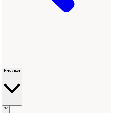
Римлянам
32