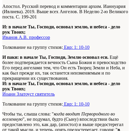
Апостол. Русский перевод и комментарии архим. Ианнуария
(Ивлиева). 2019. Выше всех Ангелов. В Неделю 2-ю Великого
поста. С. 199-201
И: в начале Ты, Господи, основал землю, и небеса - дело
рук Твоих;
Иванов А.В. профессор
Толкование на группу стихов:
Евр: 1: 10-10
И паки: в начале Ты, Господи, Землю основал еси.
Ещё
более подтвер­ждается вечность Сына Божия и превосходство
Его перед ангелами тем, что Он есть Творец Земли и Неба, и
как был прежде их, так останется неизменяемым и по
прекращении их существования.
И: в начале Ты, Господи, основал землю, и небеса - дело
рук Твоих;
Иоанн Златоуст святитель
Толкование на группу стихов:
Евр: 1: 10-10
Чтобы ты, слыша слова: "
когда вводит Первородного во
вселенную
", не подумал, будто (Сыну) впоследствии было
предоставлено это, как дар, (апостол) и выше предостерегал
от такой мысли, и теперь, опять предостерегает, говоря: "
в