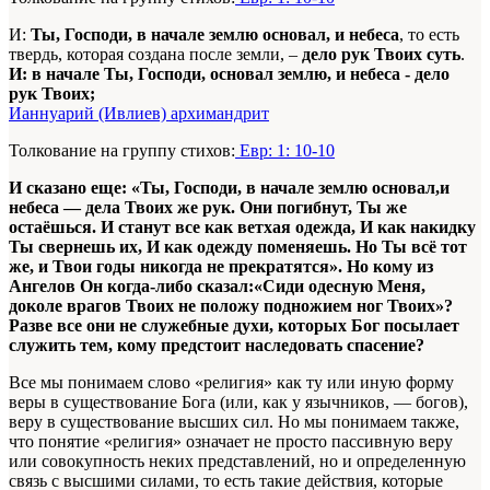
И:
Ты, Господи, в начале землю основал, и небеса
, то есть
твердь, которая создана после земли, –
дело рук Твоих суть
.
И: в начале Ты, Господи, основал землю, и небеса - дело
рук Твоих;
Ианнуарий (Ивлиев) архимандрит
Толкование на группу стихов:
Евр: 1: 10-10
И сказано еще: «Ты, Господи, в начале землю основал,и
небеса — дела Твоих же рук. Они погибнут, Ты же
остаёшься. И станут все как ветхая одежда, И как накидку
Ты свернешь их, И как одежду поменяешь. Но Ты всё тот
же, и Твои годы никогда не прекратятся». Но кому из
Ангелов Он когда-либо сказал:«Сиди одесную Меня,
доколе врагов Твоих не положу подножием ног Твоих»?
Разве все они не служебные духи, которых Бог посылает
служить тем, кому предстоит наследовать спасение?
Все мы понимаем слово «религия» как ту или иную форму
веры в существование Бога (или, как у язычников, — богов),
веру в существование высших сил. Но мы понимаем также,
что понятие «религия» означает не просто пассивную веру
или совокупность неких представлений, но и определенную
связь с высшими силами, то есть такие действия, которые