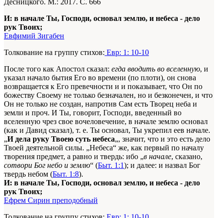
Десницкого. М.: 2017. С. 666
И: в начале Ты, Господи, основал землю, и небеса - дело
рук Твоих;
Евфимий Зигабен
Толкование на группу стихов:
Евр: 1: 10-10
После того как Апостол сказал:
егда вводить во вселенную
, и
указал начало бытия Его во времени (по плоти), он снова
возвращается к Его превечности и и показывает, что Он по
божеству Своему не только безначален, но и безконечен, и что
Он не только не создан, напротив Сам есть Творец неба и
земли и проч. И Ты, говорит, Господи, введенный во
вселенную чрез свое вочеловечение, в начале землю основал
(как и Давид сказал), т. е. Ты основал, Ты укрепил еев начале.
„
И дела руку Твоею суть небеса
„, значит, что и это есть дело
Твоей деятельной силы. „Небеса“ же, как первый по началу
творения предмет, а равно и твердь: ибо „
в начале
, сказано,
сотвори Бог небо и землю
“ (
Быт. 1:1
); и далее: и назвал Бог
твердь небом (
Быт. 1:8
).
И: в начале Ты, Господи, основал землю, и небеса - дело
рук Твоих;
Ефрем Сирин преподобный
Толкование на группу стихов:
Евр: 1: 10-10