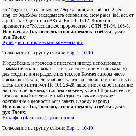
κατ' άρχάς сначала, вначале, έθεμελίωσας aor. ind. act. 2 pers.
sing, от θεμελιόω закладывать основание, εισιν praes. ind. act. от
ειμί быть. О цитате из ВЗ см. Евр. 1:10-12. Косвенно
предикатное "Мессианское пророчество", ΟΤΝ, 81-94, 106-8.
И: в начале Ты, Господи, основал землю, и небеса - дело
рук Твоих;
Культурно-исторический комментарий
Толкование на группу стихов:
Евр: 1: 10-10
И иудейские, и греческие писатели иногда использовали
грамматические связки — «и», «и еще» (или «и он сказал») —
для соединения и разделения текстов Комментаторы часто
связывали тексты черезобщее ключевое слово или понятие, и
здесь автор цитирует Пс 101 26-28, акцентируя свое внимание
на престоле Божьем, стоящем «вовек», в Евр 1 8 (в контексте
этого данный ветхозаветный отрывок также отражает
обетование о верности Бога завета Своему народу)
И: в начале Ты, Господи, основал землю, и небеса - дело
рук Твоих;
Никифор (Феотокис) архиепископ
Толкование на группу стихов:
Евр: 1: 10-10