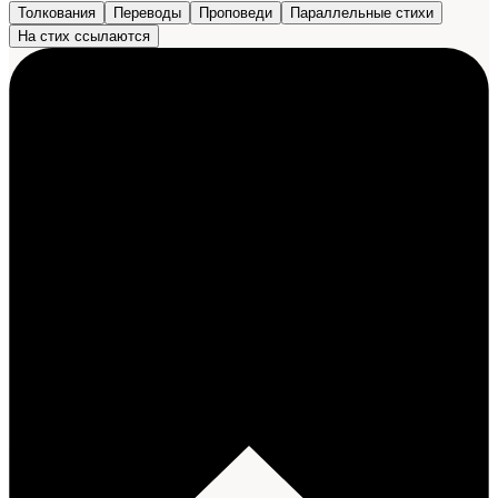
Толкования
Переводы
Проповеди
Параллельные стихи
На стих ссылаются