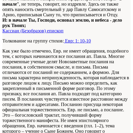
начале
", не теперь, говорит, но издревле. Здесь он также
опять наносить смертельный у дар Павлу Самосатскому и
Apию, приписывая Сыну то, что приписывается и Отцу.
И: в начале Ты, Господи, основал землю, и небеса - дело
рук Твоих;
Кассиан (Безобразов) епископ
Толкование на группу стихов:
Евр: 1: 10-10
Как уже было отмечено, Евр. не имеет обращения, подобного
тем, с которых начинаются все послания ап. Павла. Многие
современные ученые делят Новозаветные послания на
послания, в собственном смысле, и письма. Письма
отличаются от посланий не содержанием, а формою. Для
письма характерна непринужденность, которая наблюдается в
разговоре лицом к лицу. Письмо можно определить, как
закрепленный в письменной форме разговор. По этому
признаку, все послания ап. Павла подходят под категорию
писем. В посланиях чувствуется известное расстояние между
отправителем и адресатами. Посланию присуща некоторая
официальная торжественность. Евр. не письмо, а послание.
Это – богословский трактат, получивший форму
торжественного манифеста. Не имея эпистолярного
обращения, Евр. начинается с введения (глл. 1–2), тема
которого – учение о Сыне Божием. Оно говорит о