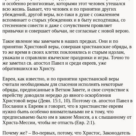
и особенно религиозные, которыми этот человек утешался
всю жизнь. Бывает, что человек и по принятии других
убеждений, другой веры, все-таки в душе с сожалением
вспоминает о старых убеждениях и в быту исподтишка, со
стеснением совести и даже с сочувствием проявляет
привычки и совершает обычаи, не согласные с новой верою.
Такое явление мы замечаем в наших предках. Они и по
принятии Христовой веры, совершая христианские обряды, в
то же время в своих клетях поклонялись и старым идолам,
уважали и справляли языческие праздники и игры. Точно то
же заметил св. апостол Павел и среди евреев, уже
обратившихся ко Христу.
Евреи, как известно, и по принятии христианской веры
считали необходимым для спасения исполнять некоторые
обряды, предписанные в Ветхом Завете, и свое сочувствие к
еврейству доводили нередко до явного оскорбления
Христовой веры (Деян. 15:1, 10). Поэтому св. апостол Павел в
Послании к Евреям и говорит, что в христианстве евреям
нужно
быть особенно
внимательными не к тому, что
предписываемо было им в законе Моисея, а к слышанному от
Христа-Мессии, чтобы не отпасть (Евр. 2:1).
Почему же? – Во-первых, потому, что Христос, Законодатель