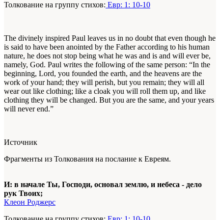
Толкование на группу стихов:
Евр: 1: 10-10
The divinely inspired Paul leaves us in no doubt that even though he
is said to have been anointed by the Father according to his human
nature, he does not stop being what he was and is and will ever be,
namely, God. Paul writes the following of the same person: “In the
beginning, Lord, you founded the earth, and the heavens are the
work of your hand; they will perish, but you remain; they will all
wear out like clothing; like a cloak you will roll them up, and like
clothing they will be changed. But you are the same, and your years
will never end.”
Источник
Фрагменты из Толкования на послание к Евреям.
И: в начале Ты, Господи, основал землю, и небеса - дело
рук Твоих;
Клеон Роджерс
Толкование на группу стихов:
Евр: 1: 10-10