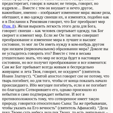
предостерегает, говоря: в начале; не теперь, говорит, но
издревле… Вместе с тем он внушает и нечто другое,
важнейшее, именно – изображает изменение мира: якоже риза,
обетшают, и яко одежду свиеши их, и изменятся, подобно как
и в Послании к Римлянам говорит, что Бог преобразит мир
(
Рим. 8
). Желая выразить легкость этого дела для Бога,
говорит: свиеши – как человек свертывает одежду, так Бог
свернет и изменит мир. Если же Он так легко совершит
преобразование и изменение мира в лучшее и высшее
состояние, то мог ли Он иметь нужду в ком-нибудь другом
при низшем (первоначальном) образовании мира? Доколе вы
не устыдитесь говорить это? Вместе с тем и весьма
утешительно знать, что мир не всегда будет в настоящем
состоянии, но все получит преобразование и все изменится:
Сам же Бог пребывает всегда живым и беспредельно
живущим: и лета Твоя, говорит, не оскудеют” (святитель
Иоанн Златоуст). “Святой апостол говорит сие не потому, что
тварь погибнет, но для того, чтобы от конца показать начало
происшедшего. Ибо могущее погибнуть, если и не погибает
по благодати Сотворившего его, однако произошло из
небытия и само подтверждает небытие. И вот в
противоположность тому, что сотворенное имеет такую
природу, говорится относительно Сына: Ты же пребываеши,
чтобы указать на Его вечность” (святитель Афанасий). “Дела
руку Твоею суть небеса дела рук Твоих, то есть деятельных –