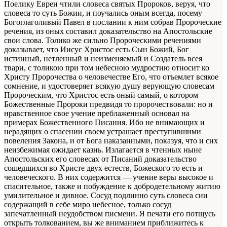
Поелику Евреи чтили словеса святых Пророков, веруя, что
словеса то суть Божии, и поучались оным всегда, посему
Богоглаголивый Павел в послании к ним собрав Пророческие
речения, из оных составил доказательство на Апостольские
свои слова. Толико же сильно Пророческими речениями
доказывает, что Иисус Христос есть Сын Божий, Бог
истинный, нетленный и неизменяемый и Создатель всея
твари, с толикою при том небесною мудростию относит ко
Христу Пророчества о человечестве Его, что отъемлет всякое
сомнение, и удостоверяет всякую душу верующую словесам
Пророческим, что Христос есть оный самый, о котором
Божественные Пророки предвидя то пророчествовали: но и
нравственное свое учение преблаженный основал на
примерах Божественного Писания. Ибо не внимающих и
нерадящих о спасении своем устрашает преступившими
повеления Закона, и от Бога наказанными, показуя, что и сих
неизбежимая ожидает казнь. Излагается в чтенных ныне
Апостольских его словесах от Писаний доказательство
сошедшихся во Христе двух естеств, Божеского то есть и
человеческого. В них содержится — учение веры высокое и
спасительное, также и побуждение к добродетельному житию
умилительное и дивное. Сосуд подлинно суть словеса сии
содержащий в себе миро небесное, только сосуд
запечатленный неудобством писмени. Я печати его потщусь
открыть толкованием, вы же вниманием приближитесь к