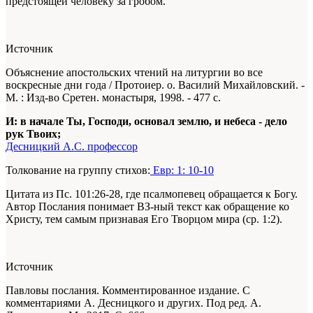
предстоящей человеку за гробом.
Источник
Объяснение апостольских чтений на литургии во все
воскресные дни года / Протоиер. о. Василий Михайловский. -
М. : Изд-во Сретен. монастыря, 1998. - 477 с.
И: в начале Ты, Господи, основал землю, и небеса - дело
рук Твоих;
Десницкий А.С. профессор
Толкование на группу стихов:
Евр: 1: 10-10
Цитата из Пс. 101:26-28, где псалмопевец обращается к Богу.
Автор Послания понимает ВЗ-ный текст как обращение ко
Христу, тем самым признавая Его Творцом мира (ср. 1:2).
Источник
Павловы послания. Комментированное издание. С
комментариями А. Десницкого и других. Под ред. А.