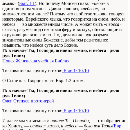
землю
» (
Быт. 1:1
). Но почему Моисей сказал «
небо
» в
единственном числе: а Давид говорит, «
небеса
», во
множественном числе? Потому что свойство таково, говорят
некоторые, Еврейского языка, что говорится на оном, небо, и
небеса — во множественном числе. А может быть «
небеса
»
сказал, разумея под сим атмосферу и воздух, объемлющие и
окружающие всю землю. Под делами же рук разумел
зиждительные силы Божеские, дабы тем разительнее
изъявить, что небеса суть дело Божие.
И: в начале Ты, Господи, основал землю, и небеса - дело
рук Твоих;
Новая Женевская учебная Библия
Толкование на группу стихов:
Евр: 1: 10-10
О Сыне как Творце см. ст. Евр. 1:2 и ком.
И: в начале Ты, Господи, основал землю, и небеса - дело
рук Твоих;
Олег Стеняев протоиерей
Толкование на группу стихов:
Евр: 1: 10-10
И далее мы читаем:
и: в начале Ты, Господи,
— это обращение
ко Христу, —
основал землю, и небеса — дело рук Твоих
(
Евр.