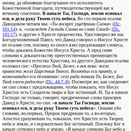
оному, да обонявши благоухание его исполнитесь
Божественной благодати, путеводительствующей вас к
вечному спасению.
В начале Ты, Господи, землю основал
еси, и дела руку Твоею суть небеса.
Во сто первом псалме
Давидовом читаем мы: «
Ты воскрес ущедриши Сиона
» (
Пс.
101:14
): и, «
созиждет Господь Сиона во славе Своей
» (
Пс.
101:17
), и другие о Христе пророчества. Удостоверил же нас
Богодухновенный Павел, что Давид говорил о Иисусе Христе
во псалме сем, поелику из оного взял предлежащие словеса,
чтобы доказать Божество Иисуса Христа. А пред сими
словами к доказательству преестественных преимуществ
человеческого естества Христова, из другого Давидова псалма
положил сие: «
Престол Твой, Боже, в век века: жезл
правости жезл Царствия Твоего. Возлюбил еси правду, и
возненавидел еси беззаконие: сего ради помаза Тя, Боже, Бог
Твой елеем радости
» (
Пс. 44:7–8
). Посмотри же, как соединяет
он сии слова с предлежащими, чтобы показать, что Иисус
Христос есть Создатель твари и Бог истинный. И, Ты в начале
Господи: не только, говорит, предреченные слова произрек
Давид о Христе, но сии: «
в начале Ты Господи, землю
основал еси, и дела руку Твоею суть небеса
». Оными убо
словами, во-первых, Пророк предрекши то, а во-вторых,
Апостол уразумевши то, показали, что Христос есть Творец
неба и земли, и следовательно Бог истинный. Поелику Бог в
начале сотворил небо и землю. «
В начале сотвори Бог небо и