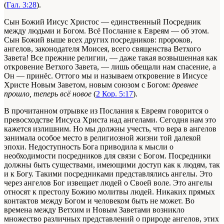
(
Гал. 3:28
).
Сын Божий Иисус Христос — единственный Посредник
между людьми и Богом. Всё Послание к Евреям — об этом.
Сын Божий выше всех других посредников: пророков,
ангелов, законодателя Моисея, всего священства Ветхого
Завета! Все прежние религии, — даже такая возвышенная как
откровение Ветхого Завета, — лишь обещали нам спасение, а
Он — принёс. Оттого мы и называем откровение в Иисусе
Христе Новым Заветом, новым союзом с Богом:
древнее
прошло, теперь всё новое
(
2 Кор. 5:17
).
В прочитанном отрывке из Послания к Евреям говорится о
превосходстве Иисуса Христа над ангелами. Сегодня нам это
кажется излишним. Но мы должны учесть, что вера в ангелов
занимала особое место в религиозной жизни той далекой
эпохи. Недоступность Бога приводила к мысли о
необходимости посредников для связи с Богом. Посредники
должны быть существами, имеющими доступ как к людям, так
и к Богу. Такими посредниками представлялись ангелы. Это
через ангелов Бог извещает людей о Своей воле. Это ангелы
относят к престолу Божию молитвы людей. Никаких прямых
контактов между Богом и человеком быть не может. Во
времена между Ветхим и Новым Заветами возникло
множество различных представлений о природе ангелов, этих