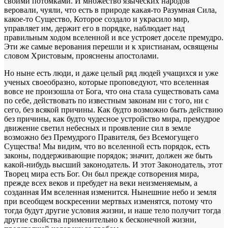
своими потомками. И множество языческих народов
веровали, чуяли, что есть в природе какая-то Разумная Сила,
какое-то Существо, Которое создало и украсило мир,
управляет им, держит его в порядке, наблюдает над
правильным ходом вселенной и все устрояет доселе премудро.
Эти же самые верования перешли и к христианам, освящены
словом Христовым, прояснены апостолами.
Но ныне есть люди, и даже целый ряд людей учащихся и уже
ученых своеобразно, которые проповедуют, что вселенная
вовсе не произошла от Бога, что она стала существовать сама
по себе, действовать по известным законам ни с того, ни с
сего, без всякой причины. Как будто возможно быть действию
без причины, как будто чудесное устройство мира, премудрое
движение светил небесных и проявление сил в земле
возможно без Премудрого Правителя, без Всемогущего
Существа! Мы видим, что во вселенной есть порядок, есть
законы, поддерживающие порядок; значит, должен же быть
какой-нибудь высший законодатель. И этот Законодатель, этот
Творец мира есть Бог. Он был прежде сотворения мира,
прежде всех веков и пребудет на веки неизменяемым, а
созданная Им вселенная изменится. Нынешние небо и земля
при всеобщем воскресении мертвых изменятся, потому что
тогда будут другие условия жизни, и наше тело получит тогда
другие свойства применительно к бесконечной жизни,