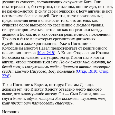
духовных существ, составляющих окружение Бога. Они
нематериальны, бессмертны, неизменны, они не едят, не пьют,
не размножаются. В силу своей близости к Богу ангелы знают
неизмеримо больше людей. Все эти, часто произвольные,
представления вели к опасности того, что ангелы, как
существа более высокого по сравнению с людьми уровня,
станут восприниматься не только как посредники между
людьми и Богом, но и как объекты религиозного поклонения.
Так оно и было в некоторых еретических движениях
иудейства и даже христианства. Уже в Послании к
Колоссянам апостол Павел предостерегает от религиозного
почитания ангелов (
Кол. 2:18
). А Книга Откровения Иоанна
Богослова описывает ситуацию, когда Иоанн пал к ногам
ангела, чтобы поклониться ему:
Но он сказал мне: смотри, не
делай сего; я сослужитель тебе и братьям твоим, имеющим
свидетельство Иисусово; Богу поклонись
(
Откр. 19:10
;
Откр.
22:8
).
Так и Послание к Евреям, цитируя Псалмы Давида,
доказывает, что Иисусу Христу отведено место намного
выше, чем какому–либо ангелу. Он — Сын Божий, они —
слуги Божии,
«духи, которых Бог посылает служить тем,
кому предстоит наследовать спасение»
.
Источник