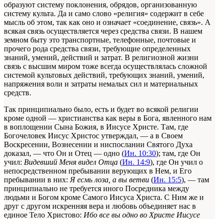
образуют систему поклонения, обрядов, организованную
систему культа. Да и само слово «религия» содержит в себе
мысль об этом, так как оно и означает «соединение, связь». А
всякая связь осуществляется через средства связи. В нашем
земном быту это транспортные, телефонные, почтовые и
прочего рода средства связи, требующие определенных
знаний, умений, действий и затрат. В религиозной жизни
связь с высшим миром тоже всегда осуществлялась сложной
системой культовых действий, требующих знаний, умений,
напряжения воли и затраты немалых сил и материальных
средств.
Так принципиально было, есть и будет во всякой религии
кроме одной — христианства как веры в Бога, явленного нам
в воплощении Сына Божия, в Иисусе Христе. Там, где
Богочеловек Иисус Христос утверждал, — а в Своем
Воскресении, Вознесении и ниспослании Святого Духа
доказал, — что Он и Отец — одно (
Ин. 10:30
); там, где Он
учил:
Видевший Меня видел Отца
(
Ин. 14:9
), где Он учил о
непосредственном пребывании верующих в Нем, и Его
пребывании в них:
Я есмь лоза, а вы ветви
(
Ин. 15:5
), — там
принципиально не требуется иного Посредника между
людьми и Богом кроме Самого Иисуса Христа. С Ним же и
друг с другом искренняя вера и любовь объединяет нас в
единое Тело Христово:
Ибо все вы одно во Христе Иисусе