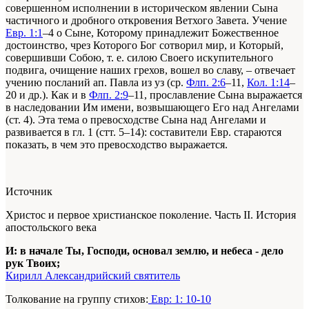
совершенном исполнении в историческом явлении Сына
частичного и дробного откровения Ветхого Завета. Учение
Евр. 1:1
–4 о Сыне, Которому принадлежит Божественное
достоинство, чрез Которого Бог сотворил мир, и Который,
совершивши Собою, т. е. силою Своего искупительного
подвига, очищение наших грехов, вошел во славу, – отвечает
учению посланий ап. Павла из уз (ср.
Флп. 2:6
–11,
Кол. 1:14
–
20 и др.). Как и в
Флп. 2:9
–11, прославление Сына выражается
в наследовании Им имени, возвышающего Его над Ангелами
(ст. 4). Эта тема о превосходстве Сына над Ангелами и
развивается в гл. 1 (стт. 5–14): составители Евр. стараются
показать, в чем это превосходство выражается.
Источник
Христос и первое христианское поколение. Часть II. История
апостольского века
И: в начале Ты, Господи, основал землю, и небеса - дело
рук Твоих;
Кирилл Александрийский святитель
Толкование на группу стихов:
Евр: 1: 10-10