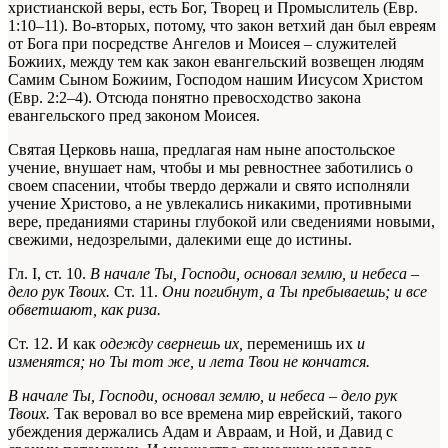
христианской веры, есть Бог, Творец и Промыслитель (Евр.
1:10–11). Во-вторых, потому, что закон ветхий дан был евреям
от Бога при посредстве Ангелов и Моисея – служителей
Божиих, между тем как закон евангельский возвещен людям
Самим Сыном Божиим, Господом нашим Иисусом Христом
(Евр. 2:2–4). Отсюда понятно превосходство закона
евангельского пред законом Моисея.
Святая Церковь наша, предлагая нам ныне апостольское
учение, внушает нам, чтобы и мы ревностнее заботились о
своем спасении, чтобы твердо держали и свято исполняли
учение Христово, а не увлекались никакими, противными
вере, преданиями старины глубокой или сведениями новыми,
свежими, недозрелыми, далекими еще до истины.
Гл. I, ст. 10.
В начале Ты, Господи, основал землю, и небеса –
дело рук Твоих.
Ст. 11.
Они погибнут, а Ты пребываешь; и все
обветшают, как риза.
Ст. 12. И как
одежду свернешь их,
переменишь их
и
изменятся; но Ты тот же, и лета Твои не кончатся.
В начале Ты, Господи, основал землю, и небеса – дело рук
Твоих.
Так веровал во все времена мир еврейский, такого
убеждения держались Адам и Авраам, и Ной, и Давид с