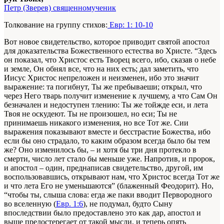
Петр (Зверев) священномученик
Толкование на группу стихов:
Евр: 1: 10-10
Вот новое свидетельство, которое приводит святой апостол
для доказательства Божественного естества во Христе. “Здесь
он показал, что Христос есть Творец всего, ибо, сказав о небе
и земле, Он обнял все, что на них есть; дал заметить, что
Иисус Христос непреложен и неизменен, ибо это значит
выражение: та погибнут, Ты же пребываеши; открыл, что
через Него тварь получит изменение к лучшему, а что Сам Он
безначален и недоступен тлению: Ты же тойжде еси, и лета
Твоя не оскудеют. Ты не произошел, но еси; Ты не
принимаешь никакого изменения, но все Тот же. Сии
выражения показывают вместе и бесстрастие Божества, ибо
если бы оно страдало, то каким образом всегда было бы тем
же? Оно изменилось бы, – и хотя бы три дня протекло в
смерти, число лет стало бы меньше уже. Напротив, и пророк,
и апостол – один, преднаписав свидетельство, другой, им
воспользовавшись, открывают нам, что Христос всегда Тот же
и что лета Его не уменьшаются” (блаженный Феодорит). Но,
“чтобы ты, слыша слова: егда же паки вводит Первородного
во вселенную (
Евр. 1:6
), не подумал, будто Сыну
впоследствии было предоставлено это как дар, апостол и
выше предостерегает от такой мысли, и теперь опять