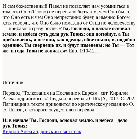
И сам божественный Павел не позволяет нам усомниться в
том, что Оно (Слово) не перестало быть тем, чем Оно было,
что Оно есть и чем Оно непрестанно будет, а именно Богом —
хотя говорят, что Оно было помазано от Отца по человечеству
— прибавляя сразу после:
«Ты, Господи, в начале основал
землю, и небеса суть дела рук Твоих; они погибнут, а Ты
пребываешь, и все они, как одежда, обветшают, и, подобно
одеянию, Ты свернешь их, и будут изменены; но Ты — Тот
же, и года Твои не кончатся»
Евр. 1:10-12.
.
Источник
Перевод "Толкования на Послание к Евреям" свт. Кирилла
Александрийского. // Труды и переводы СПбДА, 2017. С. 202.
Пагинация в тексте приводится по критическому изданию Ф.
Э. Пьюзи, с которого осуществлен перевод
И: в начале Ты, Господи, основал землю, и небеса - дело
рук Твоих;
Кирилл Александрийский святитель