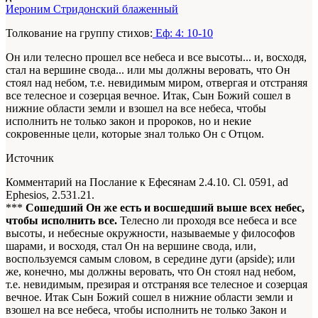
Иероним Стридонский блаженный
Толкование на группу стихов:
Еф: 4: 10-10
Он или телесно прошел все небеса и все высоты... и, восходя,
стал на вершине свода... или мы должны веровать, что Он
стоял над небом, т.е. невидимым миром, отвергая и отстраняя
все телесное и созерцая вечное. Итак, Сын Божий сошел в
нижние области земли и взошел на все небеса, чтобы
исполнить не только закон и пророков, но и некие
сокровенные цели, которые знал только Он с Отцом.
Источник
Комментарий на Послание к Ефесянам 2.4.10. Cl. 0591, ad
Ephesios, 2.531.21.
***
Сошедший Он же есть и восшедший выше всех небес,
чтобы исполнить все.
Телесно ли проходя все небеса и все
высоты, и небесные окружности, называемые у философов
шарами, и восходя, стал Он на вершине свода, или,
воспользуемся самым словом, в середине дуги (apside); или
же, конечно, мы должны веровать, что Он стоял над небом,
т.е. невидимым, презирая и отстраняя все телесное и созерцая
вечное. Итак Сын Божий сошел в нижние области земли и
взошел на все небеса, чтобы исполнить не только Закон и