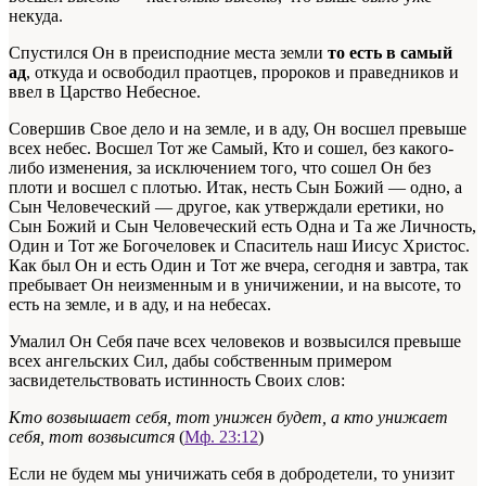
некуда.
Спустился Он в преисподние места земли
то есть в самый
ад
, откуда и освободил праотцев, пророков и праведников и
ввел в Царство Небесное.
Совершив Свое дело и на земле, и в аду, Он восшел превыше
всех небес. Восшел Тот же Самый, Кто и сошел, без какого-
либо изменения, за исключением того, что сошел Он без
плоти и восшел с плотью. Итак, несть Сын Божий — одно, а
Сын Человеческий — другое, как утверждали еретики, но
Сын Божий и Сын Человеческий есть Одна и Та же Личность,
Один и Тот же Богочеловек и Спаситель наш Иисус Христос.
Как
был
Он и
есть
Один и Тот же вчера, сегодня и завтра, так
пребывает Он
неизменным и в уничижении, и на высоте,
то
есть
на земле,
и
в аду, и на небесах.
Умалил Он Себя паче всех человеков и возвысился превыше
всех ангельских Сил, дабы собственным примером
засвидетельствовать истинность Своих слов:
Кто возвышает себя, тот унижен будет, а кто унижает
себя, тот возвысится
(
Мф. 23:12
)
Если не будем мы уничижать себя в добродетели, то унизит