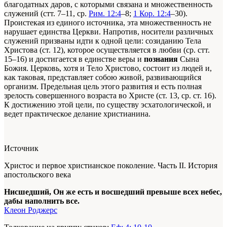
благодатных даров, с которыми связана и множественность
служений (стт. 7–11, ср.
Рим. 12:4
–8;
1 Кор. 12:4
–30).
Проистекая из единого источника, эта множественность не
нарушает единства Церкви. Напротив, носители различных
служений призваны идти к одной цели: созиданию Тела
Христова (ст. 12), которое осуществляется в любви (ср. стт.
15–16) и достигается в единстве веры и
познания
Сына
Божия. Церковь, хотя и Тело Христово, состоит из людей и,
как таковая, представляет собою живой, развивающийся
организм. Предельная цель этого развития и есть полная
зрелость совершенного возраста во Христе (ст. 13, ср. ст. 16).
К достижению этой цели, по существу эсхатологической, и
ведет практическое делание христианина.
Источник
Христос и первое христианское поколение. Часть II. История
апостольского века
Нисшедший, Он же есть и восшедший превыше всех небес,
дабы наполнить все.
Клеон Роджерс