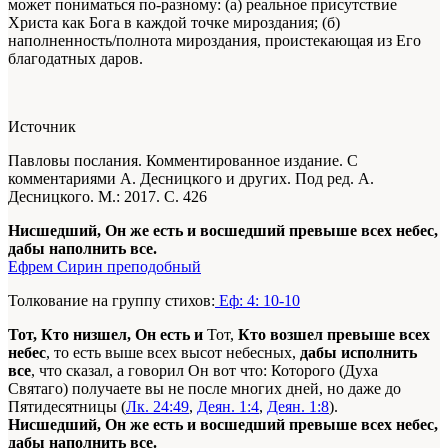
может пониматься по-разному: (а) реальное присутствие
Христа как Бога в каждой точке мироздания; (б)
наполненность/полнота мироздания, проистекающая из Его
благодатных даров.
Источник
Павловы послания. Комментированное издание. С
комментариями А. Десницкого и других. Под ред. А.
Десницкого. М.: 2017. С. 426
Нисшедший, Он же есть и восшедший превыше всех небес,
дабы наполнить все.
Ефрем Сирин преподобный
Толкование на группу стихов:
Еф: 4: 10-10
Тот, Кто низшел, Он есть и
Тот,
Кто возшел превыше всех
небес
, то есть выше всех высот небесных,
дабы исполнить
все
, что сказал, а говорил Он вот что: Которого (Духа
Святаго) получаете вы не после многих дней, но даже до
Пятидесятницы (
Лк. 24:49
,
Деян. 1:4
,
Деян. 1:8
).
Нисшедший, Он же есть и восшедший превыше всех небес,
дабы наполнить все.