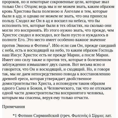
пророков, но и некоторые сокровенные цели, которые звал
только Он с Отцом; ведь мы и не можем знать, каким образом
кровь Христова была полезною и Ангелам и тем, которые
были в аду, и однако не можем не знать, что она принесла
пользу. Сходил же Он в ад и восшел на небеса, что бы
исполнить тех, которые были в тех областях, на сколько они
могли это воспринять. Из этого нужно знать, что прежде, чем
Христос сходил и восходил, все было пусто и нуждалось в
полноте Его. Это место имеет особенно важное значение
1
против Эвиона и Фотина
. Ибо если сам Он, прежде сшедший
с неба, есть и восходящий на небо, то каким образом Господь
наш Иисус Христос есть не прежде Марии, а после Марии.
Имеет оно силу также и против тех, которые в болезненном
заблуждении измышляют двух сынов. Вот весьма ясно и
говорится, что Он и восходящий, и сходящий. Но, и говоря
так, мы не даем непосредственно повода к восстановлению
древней ереси, которая утверждает двойственное
домостроительство Христа, а исповедуем таким образом
одного Сына и Божия, и Человеческого, так что не отсекаем
одной части домостроительства воспринятого человека,
которым мы спасены, веруя ему только отчасти.
Примечания
*1 Фотиин Сирмиийский (греч. Φωτεινὸς ὁ Σίρμιο; лат.