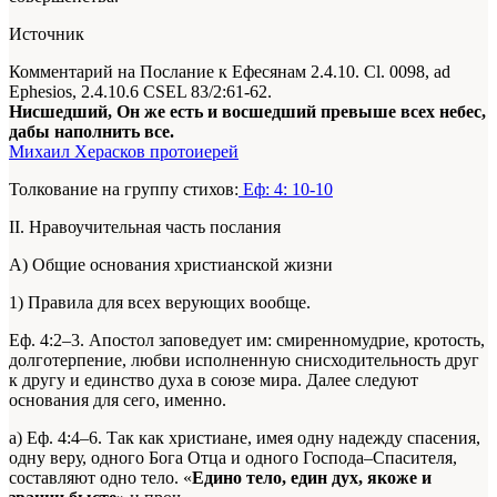
Источник
Комментарий на Послание к Ефесянам 2.4.10. Сl. 0098, ad
Ephesios, 2.4.10.6
CSEL 83/2:61-62
.
Нисшедший, Он же есть и восшедший превыше всех небес,
дабы наполнить все.
Михаил Херасков протоиерей
Толкование на группу стихов:
Еф: 4: 10-10
II. Нравоучительная часть послания
А) Общие основания христианской жизни
1) Правила для всех верующих вообще.
Еф. 4:2–3. Апостол заповедует им: смиренномудрие, кротость,
долготерпение, любви исполненную снисходительность друг
к другу и единство духа в союзе мира. Далее следуют
основания для сего, именно.
а) Еф. 4:4–6. Так как христиане, имея одну надежду спасения,
одну веру, одного Бога Отца и одного Господа–Спасителя,
составляют одно тело. «
Едино тело, един дух, якоже и