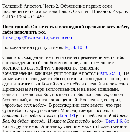
Толковый Апостол. Часть 2. Объяснение первых семи
посланий святаго апостола Павла. Сост. еп. Никанор. Изд.3-е.
С-Пб.: 1904. - С. 429
Нисшедший, Он же есть и восшедший превыше всех небес,
дабы наполнить все.
Никифор (Феотокис) архиепископ
Толкование на группу стихов:
Еф: 4: 10-10
Слыша о схождении, не почти сие за пременение места, ибо
снисхождение то было Божественное, а не пременение
местное: но разумей тут уничижение, смирение,
вочеловечение, как инде учит тот же Апостол (
Флп. 2:7–8
). Не
иный же есть сшедый с небеси, и иный возшедый на оное, но
един и тот же Сын Божий есть, с небеси сшедый и в ложеснах
Приснодевы Матери воплотивыйся, и на небо возшедый,
сошел на землю яко Бог, восшел на небо яко человек, сошел
бесплотный, а восшел воплощенный. Восшел же, говорит,
«
превыше всех небес
». В рассуждении сего заметь, что три
суть неба: о двух упоминает Моисей, говоря: «
в начале
сотвори Бог небо и землю
» (
Быт. 1:1
): вот небо едино! «
И рече
Бог, да будет твердь, И нарече Бог твердь, небо
» (
Быт. 1:6, 8
):
вот и другое небо! А поелику слышим мы, что Божественное
Писание назвало птицы, в атмосфере летающие, «
птицы