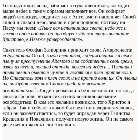
Господь сходит во ад, забирает оттуда пленников, восходит
выше небес и таким образом наполняет все. Он собирает
людей отовсюду, соединяет их с Ангелами и наполняет Своей
силой и славой небо, землю и преисподнюю, поэтому на
Пасху мы поем:
«Ныне вся исполнишася света, небо же и
земля и преисподняя: да празднует убо вся тварь востание
Христово, в Немже утверждается».
Святитель Феофан Затворник приводит слова Амвросиаста:
«Опустошил Он ад, когда пленников, содержавшихся в нем в
плену за преступление Адамово и за собственные свои грехи,
извел из него и, восшед оттуда, возвел на небеса... Пленники
обыкновенно бывают чужие и уводятся в плен против воли.
Но Спаситель взял в плен своих и не против воли их. Он пленил
их, возбудив явлением Своим среди них желание
1
освободиться»
. Люди пребывали в безнадежности, но когда
явился Господь, во многих из них возникло желание
освободиться. В ком это желание возникло, того Христос и
забрал. Так и сейчас: в каком бы грехе ни находился человек,
если он захочет спастись, то будет оправдан через Таинства
Крещения и Покаяния и получит новую жизнь. Он на самом
деле начнет жизнь с чистого листа.