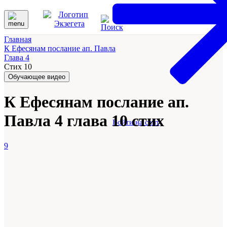
Главная
К Ефесянам послание ап. Павла
Глава 4
Стих 10
Обучающее видео
К Ефесянам послание ап.
Павла 4 глава 10 стих
Войти на сайт
9