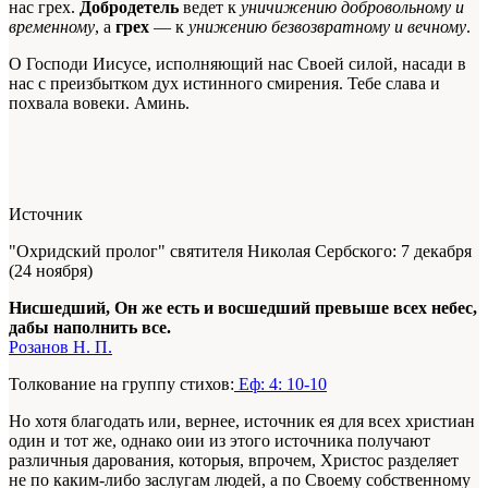
нас грех.
Добродетель
ведет к
уничижению добровольному и
временному
, а
грех
— к
унижению безвозвратному и вечному
.
О Господи Иисусе, исполняющий нас Своей силой, насади в
нас с преизбытком дух истинного смирения. Тебе слава и
по
хвала вовеки. Аминь.
Источник
"Охридский пролог" святителя Николая Сербского: 7 декабря
(24 ноября)
Нисшедший, Он же есть и восшедший превыше всех небес,
дабы наполнить все.
Розанов Н. П.
Толкование на группу стихов:
Еф: 4: 10-10
Но хотя благодать или, вернее, источник ея для всех христиан
один и тот же, однако оии из этого источника получают
различныя дарования, которыя, впрочем, Христос разделяет
не по каким-либо заслугам людей, а по Своему собственному