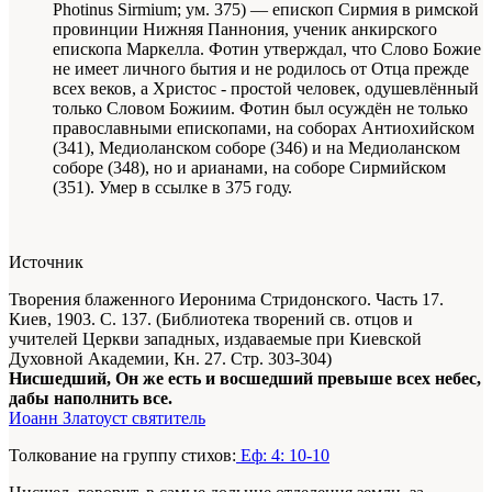
Photinus Sirmium; ум. 375) — епископ Сирмия в римской
провинции Нижняя Паннония, ученик анкирского
епископа Маркелла. Фотин утверждал, что Слово Божие
не имеет личного бытия и не родилось от Отца прежде
всех веков, а Христос - простой человек, одушевлённый
только Словом Божиим. Фотин был осуждён не только
православными епископами, на соборах Антиохийском
(341), Медиоланском соборе (346) и на Медиоланском
соборе (348), но и арианами, на соборе Сирмийском
(351). Умер в ссылке в 375 году.
Источник
Творения блаженного Иеронима Стридонского. Часть 17.
Киев, 1903. С. 137. (Библиотека творений св. отцов и
учителей Церкви западных, издаваемые при Киевской
Духовной Академии, Кн. 27. Стр. 303-304)
Нисшедший, Он же есть и восшедший превыше всех небес,
дабы наполнить все.
Иоанн Златоуст святитель
Толкование на группу стихов:
Еф: 4: 10-10