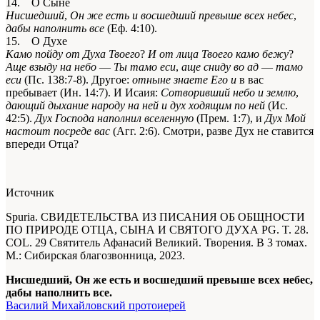
14. О Сыне
Нисшедший
,
Он же есть и восшедший превыше всех небес
,
дабы наполнить все
(Еф. 4:10).
15. О Духе
Камо пойду от Духа Твоего
?
И от лица Твоего камо бежу
?
Аще взыду на небо
—
Ты тамо еси
,
аще сниду во ад
—
тамо
еси
(Пс. 138:7-8). Другое:
отныне знаете Его и
в вас
пребывает (Ин. 14:7). И Исаия:
Сотворивший небо и землю
,
дающий дыхание народу на ней и дух ходящим по ней
(Ис.
42:5).
Дух Господа наполнил вселенную
(Прем. 1:7), и
Дух Мой
настоит посреде вас
(Агг. 2:6). Смотри, разве Дух не ставится
впереди Отца?
Источник
Spuria. СВИДЕТЕЛЬСТВА ИЗ ПИСАНИЯ ОБ ОБЩНОСТИ
ПО ПРИРОДЕ ОТЦА, СЫНА И СВЯТОГО ДУХА
PG. T. 28.
COL. 29
Святитель Афанасий Великий. Творения. В 3 томах.
М.: Сибирская благозвонница, 2023.
Нисшедший, Он же есть и восшедший превыше всех небес,
дабы наполнить все.
Василий Михайловский протоиерей