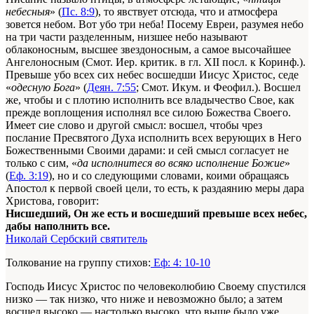
небесныя
» (
Пс. 8:9
), то явствует отсюда, что и атмосфера
зовется небом. Вот убо три неба! Посему Евреи, разумея небо
на три части разделенным, низшее небо называют
облаконосным, высшее звездоносным, а самое высочайшее
Ангелоносным (Смот. Иер. критик. в гл. XII посл. к Коринф.).
Превыше убо всех сих небес восшедши Иисус Христос, седе
«
одесную Бога
» (
Деян. 7:55
; Смот. Икум. и Феофил.). Восшел
же, чтобы и с плотию исполнить все владычество Свое, как
прежде воплощения исполнял все силою Божества Своего.
Имеет сие слово и другой смысл: восшел, чтобы чрез
послание Пресвятого Духа исполнить всех верующих в Него
Божественными Своими дарами: и сей смысл согласует не
только с сим, «
да исполнитеся во всяко исполнение Божие
»
(
Еф. 3:19
), но и со следующими словами, коими обращаясь
Апостол к первой своей цели, то есть, к раздаянию меры дара
Христова, говорит:
Нисшедший, Он же есть и восшедший превыше всех небес,
дабы наполнить все.
Николай Сербский святитель
Толкование на группу стихов:
Еф: 4: 10-10
Господь Иисус
Христос
по человеколюбию Своему спустился
низко — так низко, что ниже и невозможно было; а затем
восшел высоко — настолько высоко, что выше было уже