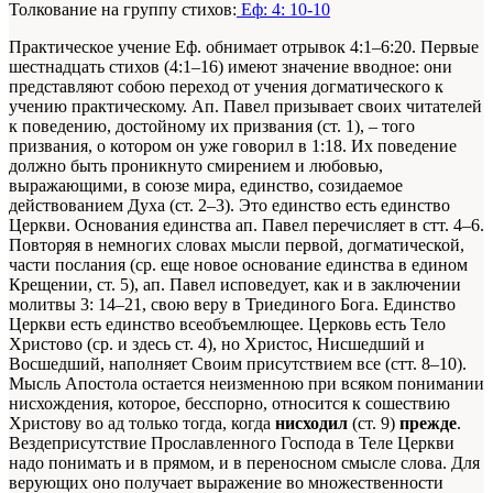
Толкование на группу стихов:
Еф: 4: 10-10
Практическое учение Еф. обнимает отрывок 4:1–6:20. Первые
шестнадцать стихов (4:1–16) имеют значение вводное: они
представляют собою переход от учения догматического к
учению практическому. Ап. Павел призывает своих читателей
к поведению, достойному их призвания (ст. 1), – того
призвания, о котором он уже говорил в 1:18. Их поведение
должно быть проникнуто смирением и любовью,
выражающими, в союзе мира, единство, созидаемое
действованием Духа (ст. 2–3). Это единство есть единство
Церкви. Основания единства ап. Павел перечисляет в стт. 4–6.
Повторяя в немногих словах мысли первой, догматической,
части послания (ср. еще новое основание единства в едином
Крещении, ст. 5), ап. Павел исповедует, как и в заключении
молитвы 3: 14–21, свою веру в Триединого Бога. Единство
Церкви есть единство всеобъемлющее. Церковь есть Тело
Христово (ср. и здесь ст. 4), но Христос, Нисшедший и
Восшедший, наполняет Своим присутствием все (стт. 8–10).
Мысль Апостола остается неизменною при всяком понимании
нисхождения, которое, бесспорно, относится к сошествию
Христову во ад только тогда, когда
нисходил
(ст. 9)
прежде
.
Вездеприсутствие Прославленного Господа в Теле Церкви
надо понимать и в прямом, и в переносном смысле слова. Для
верующих оно получает выражение во множественности