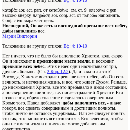
Толкование на группу стихов:
Еф: 4: 10-10
καταβάς aor. act. part, от καταβαίνω, см. ст. 9. υπεράνω с gen.
высоко вверху, πληρώση aor. conj. act. от πληρόω наполнять.
Conj. с ϊνα выражает цель.
Нисшедший, Он же есть и восшедший превыше всех небес,
дабы наполнить все.
Марий Викторин
Толкование на группу стихов:
Еф: 4: 10-10
Нет ничего, что не было бы наполнено Христом, коль скоро
Он и нисходит
в преисподние места земли
, и восходит
превыше всех небес.
Этих небес одни насчитывают три,
другие - больше...(Ср.
2 Кор. 12:2
). Да и важно ли это?
Восходя, Христос восходит превыше всех небес, ибо Он есть
вечность, и нетленная жизнь, и все, что живет Духом. Раньше,
до нисхождения Христа, все это пребывало в ином состоянии,
а по свершении таинства, т.е. после страданий Христа и Его
вознесения, обрело спасение и сделалось совершенным.
Кроме того, Павел добавляет:
дабы наполнить все,
- иначе
говоря, все сделать совершенным и достигшим полноты,
чтобы ничто не осталось ущербным... Или же следует понять
это так, что наполнить все относится к Его велениям, чтобы
они не имели изъяна и ничто не могло добавить им
совершенства.