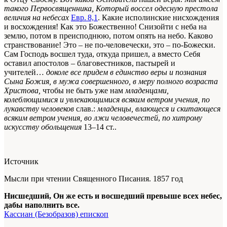
такого Первосвященника, Который воссел
одесную
престола
величия на небесах
Евр. 8,1
. Какие исполинские нисхождения
и восхождения! Как это Божественно! Снизойти с неба на
землю, потом в преисподнюю, потом опять на небо. Каково
странствование! Это – не по-человечески, это –
по-
Божески.
Сам Господь восшел туда, откуда пришел, а вместо Себя
оставил апостолов – благовестников, пастырей и
учителей…
доколе все придем в единство веры и познания
Сына Божия, в мужа совершенного, в меру полного возраста
Христова,
чтобы не быть уже нам
младенцами,
колеблющимися и увлекающимися всяким ветром учения, по
лукавству человеков
слав.:
младенцы, влающеся и скитающеся
всяким ветром учения, во лжи человечестей
,
по хитрому
искусству обольщения
13–14 ст.
.
Источник
Мысли при чтении Священного Писания. 1857 год
Нисшедший, Он же есть и восшедший превыше всех небес,
дабы наполнить все.
Кассиан (Безобразов) епископ