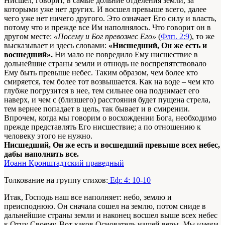
Нисшел, говорит, в самые дольние отделения земли, за
которыми уже нет других. И восшел превыше всего, далее
чего уже нет ничего другого. Это означает Его силу и власть,
потому что и прежде все Им наполнялось. Что говорит он в
другом месте:
«Посему и Бог превознес Его»
(
Флп. 2:9
), то же
высказывает и здесь словами:
«Нисшедший, Он же есть и
восшедший».
Ни мало не повредило Ему нисшествие в
дольнейшие страны земли и отнюдь не воспрепятствовало
Ему быть превыше небес. Таким образом, чем более кто
смиряется, тем более тот возвышается. Как на воде – чем кто
глубже погрузится в нее, тем сильнее она поднимает его
наверх, и чем с (близшего) расстояния будет пущена стрела,
тем вернее попадает в цель, так бывает и в смирении.
Впрочем, когда мы говорим о восхождении Бога, необходимо
прежде представлять Его нисшествие; а по отношению к
человеку этого не нужно.
Нисшедший, Он же есть и восшедший превыше всех небес,
дабы наполнить все.
Иоанн Кронштадтский праведный
Толкование на группу стихов:
Еф: 4: 10-10
Итак, Господь наш все наполняет: небо, землю и
преисподнюю. Он сначала сошел на землю, потом сниде в
дальнейшие страны земли и наконец восшел выше всех небес
к Отцу Своему. Вот каков Основатель нашей веры.
Мы имеем