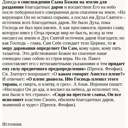
Давида
о снисхождении Сына Божия на землю для
раздаяния
благодатных
даров
и восшествии Его на небо
после победоносного совершения дела спасения на земле. «Но
верующих Он не оставил сирыми, а послал им Духа Святого –
источник всех благодатных даров. Не было Духа, пока
Господь не был прославлен. А как прославился, принял славу,
которую имел у Отца прежде мир не бысть, вслед за тем
нисшел на землю и Дух Святой источник даров благодати; но
как Господь – глава, Сам Себе созидает тело Церкви, то
и
меру дарования определяет Он Сам,
кому один, кому пять
талантов. Это действование Божие во спасение наше
очевидно само собою из строя веры. Но св. Павел
сопоставляет его с ветхозаветными указаниями и тем
придает
ему силу предвечного предопределения»
(Преосв. Феофан).
Св. Златоуст вопрошает: «О
каком говорит Апостол плене?»
И отвечает:
«О плене диавола. Ибо Господь пленил этого
тирана,
и смерть, и клятву, и грех». А блаж. Иероним пишет:
«Нисходил Он до ада, и восшел на небеса, да исполнит тех,
кои были в тех странах».
«Сидя на престоле славы, Он все
исполняет
властию Своею, обилием благодатных даров,
знамений и чудес» (Преосв. Феофан).
Источник