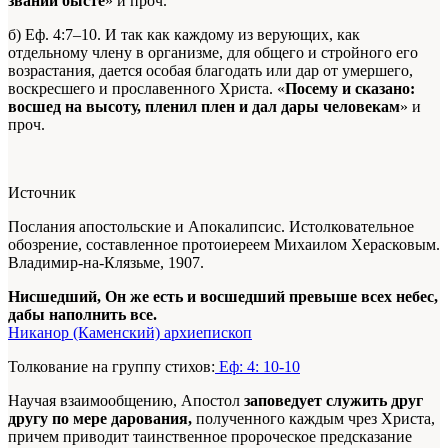
звании бысте
» и проч.
б) Еф. 4:7–10. И так как каждому из верующих, как
отдельному члену в организме, для общего и стройного его
возрастания, дается особая благодать или дар от умершего,
воскресшего и прославенного Христа. «
Посему и сказано:
восшед на высоту, пленил плен и дал дары человекам
» и
проч.
Источник
Послания апостольские и Апокалипсис. Истолковательное
обозрение, составленное протоиереем Михаилом Херасковым.
Владимир-на-Клязьме, 1907.
Нисшедший, Он же есть и восшедший превыше всех небес,
дабы наполнить все.
Никанор (Каменский) архиепископ
Толкование на группу стихов:
Еф: 4: 10-10
Научая взаимообщению, Апостол
заповедует служить друг
другу по мере дарования,
полученного каждым чрез Христа,
причем приводит таинственное пророческое предсказание