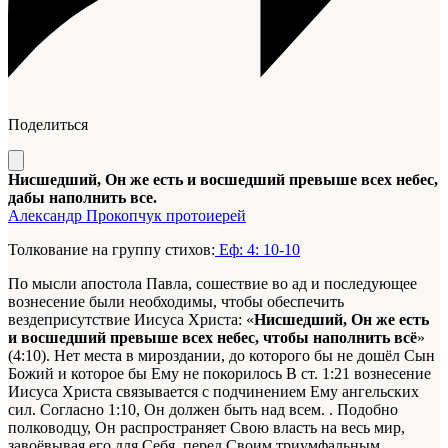
Поделиться
Нисшедший, Он же есть и восшедший превыше всех небес,
дабы наполнить все.
Александр Прокопчук протоиерей
Толкование на группу стихов:
Еф: 4: 10-10
По мысли апостола Павла, сошествие во ад и последующее
вознесение были необходимы, чтобы обеспечить
вездеприсутствие Иисуса Христа: «
Нисшедший, Он же есть
и восшедший превыше всех небес, чтобы наполнить всё
»
(4:10). Нет места в мироздании, до которого бы не дошёл Сын
Божий и которое бы Ему не покорилось
В ст. 1:21 вознесение
Иисуса Христа связывается с подчинением Ему ангельских
сил. Согласно 1:10, Он должен быть над всем.
. Подобно
полководцу, Он распространяет Свою власть на весь мир,
завоёвывая его для Себя, перед Своим триумфальным