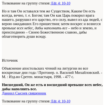
Толкование на группу стихов:
Еф: 4: 10-10
Но и там Он оставался тем же Существом, Каким Он есть
всегда, вечно, т. е. Богом; там Он как Царь покорил врага
нашего, разрушил его царство, его силу, вывел из ада людей, с
верою ожидавших Его пришествия; затем воскрес и вознесся
превыше всех небес, дабы наполнить все
– небо и землю, и
преисподнюю – Своею Божественною славою, дабы
облаготворить души всюду.
Источник
Объяснение апостольских чтений на литургии во все
воскресные дни года / Протоиер. о. Василий Михайловский. -
М. : Изд-во Сретен. монастыря, 1998. - 477 с.
Нисшедший, Он же есть и восшедший превыше всех небес,
дабы наполнить все.
Даниил Сысоев священник
Толкование на группу стихов:
Еф: 4: 10-10