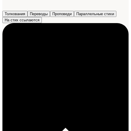
Толкования
Переводы
Проповеди
Параллельные стихи
На стих ссылаются