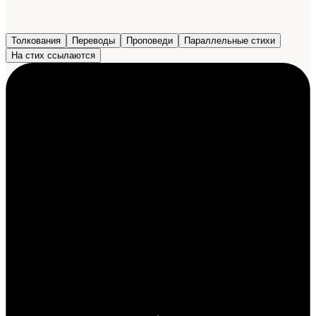
Толкования
Переводы
Проповеди
Параллельные стихи
На стих ссылаются