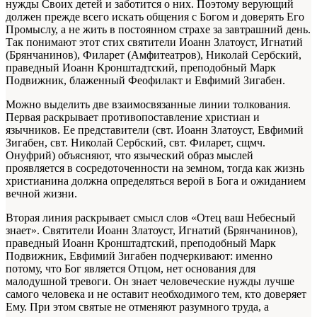
нужды Своих детей и заботится о них. Поэтому верующий
должен прежде всего искать общения с Богом и доверять Его
Промыслу, а не жить в постоянном страхе за завтрашний день.
Так понимают этот стих святители Иоанн Златоуст, Игнатий
(Брянчанинов), Филарет (Амфитеатров), Николай Сербский,
праведный Иоанн Кронштадтский, преподобный Марк
Подвижник, блаженный Феофилакт и Евфимий Зигабен.
Можно выделить две взаимосвязанные линии толкования.
Первая раскрывает противопоставление христиан и
язычников. Ее представители (свт. Иоанн Златоуст, Евфимий
Зигабен, свт. Николай Сербский, свт. Филарет, сщмч.
Онуфрий) объясняют, что языческий образ мыслей
проявляется в сосредоточенности на земном, тогда как жизнь
христианина должна определяться верой в Бога и ожиданием
вечной жизни.
Вторая линия раскрывает смысл слов «Отец ваш Небесный
знает». Святители Иоанн Златоуст, Игнатий (Брянчанинов),
праведный Иоанн Кронштадтский, преподобный Марк
Подвижник, Евфимий Зигабен подчеркивают: именно
потому, что Бог является Отцом, нет основания для
малодушной тревоги. Он знает человеческие нужды лучше
самого человека и не оставит необходимого тем, кто доверяет
Ему. При этом святые не отменяют разумного труда, а