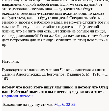
направлена к одной доброй цели. Если же свет, идущий от
этого духовнаго светильника, — суждения ума будут
окрашены темными чувственными пожеланиями, то какова
же будет тьма, каковы будут твои дела? Соединить заботы о
земном и заботы о небесном нельзя, не можете служить Богу и
мамоне. Посему оставьте заботы о душе вашей (телесной
жизни), что ей пить или есть. Эта жизнь не больше ли пищи,
ее поддерживающей? Если же Бог дал вам жизнь, то тем более
даст потребную для нея пищу. Взгляните на птиц небесных» и
пр
Источник
Руководство к толковому чтению Четвероевангелия и книги
Деяний Апостольских. Д. Боголепов. Издание 5. М.: 1910. - С.
163
потому что всего этого ищут язычники, и потому что Отец
ваш Небесный знает, что вы имеете нужду во всем этом.
Евфимий Зигабен
Толкование на группу стихов:
Мф: 6: 32-32