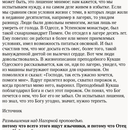
может быть, это лишение мнимое: нам кажется, что мы
испытываем нужду, а на самом деле живем в избытке. Если
мы сравним свои условия жизни с теми, в которых люди жили
в недавние десятилетия, например в лагерях, то увидим
разницу. Люди были довольны немногим, желая лишь не
умереть от голода. В Одессе, в Успенском монастыре, был
такой схиархимандрит Пимен. Он отсидел в лагере десять лет.
Ему повезло: он работал в более или менее приемлемых
условиях, имел возможность питаться овсянкой. И был
счастлив тем, что мог досыта есть овес, более того, такой
вынужденной диетой он вылечил сердце. Вот чем люди
довольствовались. В жизнеописании преподобного Кукши
Одесского рассказывается, как он, идя по лагерю, увидел, что
из машины выгружают пирожки для охранников. Он
помолился и сказал: «Господи, так есть ужасно хочется,
помоги мне». Вдруг прилетел ворон, схватил пирожок и,
когда пролетал мимо него, выронил. Преподобный Кукша
поблагодарил Бога и съел этот пирожок. Он понял, что Бог
печется о нем, что Бог его не забыл. Он испытывал лишения,
но знал, что это Богу угодно, значит, нужно терпеть.
Источник
Размышления над Нагорной проповедью.
потому что всего этого ищут язычники, и потому что Отец