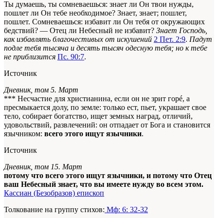
Ты думаешь, ты сомневаешься: знает ли Он твои нужды,
пошлет ли Он тебе необходимое? Знает, знает; пошлет,
пошлет. Сомневаешься: избавит ли Он тебя от окружающих
бедствий? — Отец ли Небесный не избавит?
Знает Господь,
как избавлять благочестивых от искушений
2 Пет. 2:9
.
Падут
подле тебя тысяча и десять тысяч одесную тебя; но к тебе
не приблизится
Пс. 90:7
.
Источник
Дневник, том 5. Март
*** Несчастие для христианина, если он не зрит горé, а
пресмыкается долу, по земле: только ест, пьет, украшает свое
тело, собирает богатство, ищет земных наград, отличий,
удовольствий, развлечений: он отпадает от Бога и становится
язычником:
всего этого ищут язычники
.
Источник
Дневник, том 15. Март
потому что всего этого ищут язычники, и потому что Отец
ваш Небесный знает, что вы имеете нужду во всем этом.
Кассиан (Безобразов) епископ
Толкование на группу стихов:
Мф: 6: 32-32