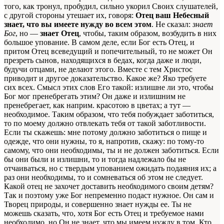
того, как тронул, пробудил, сильно укорил Своих слушателей,
с другой стороны утешает их, говоря:
Отец ваш Небесный
знает, что вы имеете нужду во всем этом
. Не сказал:
знает
Бог
, но —
знает Отец
, чтобы, таким образом, возбудить в них
большое упование. В самом деле, если Бог есть Отец, и
притом Отец всеведущий и попечительный, то не может Он
презреть сынов, находящихся в бедах, когда даже и люди,
будучи отцами, не делают этого. Вместе с тем Христос
приводит и другое доказательство. Какое же? Яко требуете
сих всех. Смысл этих слов Его такой: излишне ли это, чтобы
Бог мог пренебрегать этим? Он даже и излишним не
пренебрегает, как наприм. красотою в цветах; а тут —
необходимое. Таким образом, что тебя побуждает заботиться,
то по моему должно отвлекать тебя от такой заботливости.
Если ты скажешь: мне потому должно заботиться о пище и
одежде, что они нужны, то я, напротив, скажу: по тому-то
самому, что они необходимы, ты и не должен заботиться. Если
бы они были и излишни, то и тогда надлежало бы не
отчаиваться, но с твердым упованием ожидать подаяния их; а
раз они необходимы, то и сомневаться об этом не следует.
Какой отец не захочет доставить необходимого своим детям?
Так и поэтому уже Бог непременно подаст нужное. Он сам и
Творец природы, и совершенно знает нужды ее. Ты не
можешь сказать, что, хотя Бог есть Отец и требуемое нами
необходимо, но Он не знает, что мы имеем нужду в том. Кто