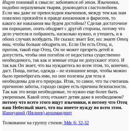
Ищут
понимай в смысле:
заботятся об этом
. Язычники,
подобно неразумным тварям, руководятся сластолюбием.
Если мы даже не превосходим язычников, между тем как нам
повелено превзойти в правде книжников и фарисеев, то
какого же наказания мы будем достойны? Сделав достаточное
им порицание, опять ободряет с другой стороны, потому что
дело учителя и побранить, насколько нужно, и утешить, и в
обоих случаях возбудить. Не сказал: знает Бог, но:
знает Отец
ваш
, чтобы больше ободрить их. Если Он есть Отец, и,
притом, такой еще Отец, Он не может презреть детей и
допустить, чтобы они погибли от недостатка существенно
необходимого, так как и земные отцы не допускают этого. И
так как Он знает, что вы нуждаетесь во всем этом, то, конечно,
даст. Пища, питье, одежда – не излишние вещи, чтобы можно
было пренебрегать ими, но они полезны для тела и
необходимы для его природы. Итак, то самое, что ты считаешь
причиною заботы, гораздо скорее есть причина безопасности.
Так как это вещи необходимые, то нужно еще более быть
уверенным. Какой отец откажет детям даже в необходимом?
потому что всего этого ищут язычники, и потому что Отец
ваш Небесный знает, что вы имеете нужду во всем этом.
Ианнуарий (Ивлиев) архимандрит
Толкование на группу стихов:
Мф: 6: 32-32