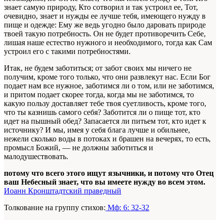
знает самую природу, Кто сотворил и так устроил ее, Тот,
очевидно, знает и нужды ее лучше тебя, имеющего нужду в
пище и одежде: Ему же ведь угодно было даровать природе
твоей такую потребность. Он не будет противоречить Себе,
лишая наше естество нужного и необходимого, тогда как Сам
устроил его с такими потребностями.
Итак, не будем заботиться; от забот своих мы ничего не
получим, кроме того только, что они развлекут нас. Если Бог
подает нам все нужное, заботимся ли о том, или не заботимся,
и притом подает скорее тогда, когда мы не заботимся, то
какую пользу доставляет тебе твоя суетливость, кроме того,
что ты казнишь самого себя? Заботится ли о пище тот, кто
идет на пышный обед? Запасается ли питьем тот, кто идет к
источнику? И мы, имея у себя блага лучше и обильнее,
нежели сколько воды в потоках и брашен на вечерях, то есть,
промысл Божий, — не должны заботиться и
малодушествовать.
потому что всего этого ищут язычники, и потому что Отец
ваш Небесный знает, что вы имеете нужду во всем этом.
Иоанн Кронштадтский праведный
Толкование на группу стихов:
Мф: 6: 32-32