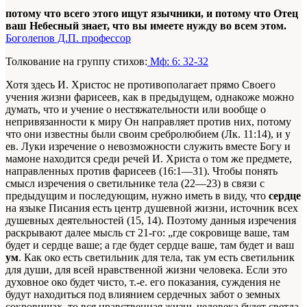
потому что всего этого ищут язычники, и потому что Отец
ваш Небесный знает, что вы имеете нужду во всем этом.
Боголепов Д.П. профессор
Толкование на группу стихов:
Мф: 6: 32-32
Хотя здесь И. Христос не противополагает прямо Своего
учения жизни фарисеев, как в предыдущем, однакоже можно
думать, что и учение о нестяжательности или вообще о
непривязанности к миру Он направляет против них, потому
что они известны были своим сребролюбием (Лк. 11:14), и у
ев. Луки изречение о невозможности служить вместе Богу и
мамоне находится среди речей И. Христа о том же предмете,
направленных против фарисеев (16:1—31). Чтобы понять
смысл изречения о светильнике тела (22—23) в связи с
предыдущим и последующим, нужно иметь в виду, что
сердце
на языке Писания есть центр душевной жизни, источник всех
душевных деятельностей (15, 14). Поэтому данныя изречения
раскрывают далее мысль ст 21-го: „где сокровище ваше, там
будет и сердце ваше; а где будет сердце ваше, там будет и ваш
ум
.
Как око есть светильник для тела, так ум есть светильник
для души, для всей нравственной жизни человека. Если это
духовное око будет чисто, т.-е. его показания, суждения не
будут находиться под влиянием сердечных забот о земных
сокровищах, то вся нравственная жизнь человека будет светла,