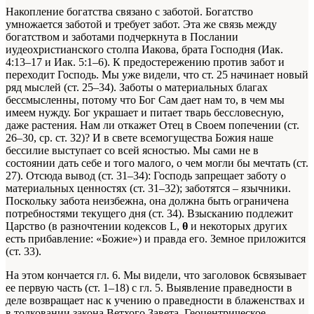
Накопление богатства связано с заботой. Богатство
умножается заботой и требует забот. Эта же связь между
богатством и заботами подчеркнута в Послании
иудеохристианского столпа Иакова, брата Господня (Иак.
4:13–17 и Иак. 5:1–6). К предостережению против забот и
переходит Господь. Мы уже видели, что ст. 25 начинает новый
ряд мыслей (ст. 25–34). Заботы о материальных благах
бессмысленны, потому что Бог Сам дает нам то, в чем мы
имеем нужду. Бог украшает и питает тварь бессловесную,
даже растения. Нам ли откажет Отец в Своем попечении (ст.
26–30, ср. ст. 32)? И в свете всемогущества Божия наше
бессилие выступает со всей ясностью. Мы сами не в
состоянии дать себе и того малого, о чем могли бы мечтать (ст.
27). Отсюда вывод (ст. 31–34): Господь запрещает заботу о
материальных ценностях (ст. 31–32); заботятся – язычники.
Поскольку забота неизбежна, она должна быть ограничена
потребностями текущего дня (ст. 34). Взысканию подлежит
Царство (в разночтении кодексов L,
θ
и некоторых других
есть прибавление: «Божие») и правда его. Земное приложится
(ст. 33).
На этом кончается гл. 6. Мы видели, что заголовок 6связывает
ее первую часть (ст. 1–18) с гл. 5. Выявление праведности в
деле возвращает нас к учению о праведности в блаженствах и
в толковании закона Ветхого Завета. Геоцентрическое