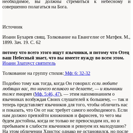
необходимое, вы должны стремиться к небесному и
совершенно полагаться на Бога.
Источник
Иоанн Бухарев свящ. Толкование на Евангелие от Матфея. М.,
1899. Зач. 19. С. 62
потому что всего этого ищут язычники, и потому что Отец
ваш Небесный знает, что вы имеете нужду во всем этом.
Иоанн Златоуст святитель
Толкование на группу стихов:
Мф: 6: 32-32
Подобно тому как тогда, когда Он говорил:
если любите
любящих вас, то ничего великого не делаете, — и язычники
тоже творят
(
Мф. 5:46, 47
), — этим напоминанием о
язычниках возбуждая Своих слушателей к большему, — так и
теперь представляет язычников для того, чтобы обличить нас
и показать, что Он от нас требует самого необходимого. Если
нам должно превзойти книжников и фарисеев, то чего мы
будем достойны, когда не только не превосходим их, но и
пребываем в слабости язычников и ревнуем их малодушию?
На этом обличении Христос однако не остановился, но после