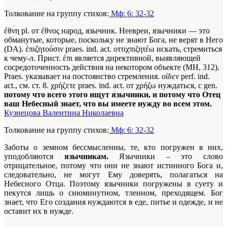
Толкование на группу стихов:
Мф: 6: 32-32
έθνη pl. от έθνος народ, язычник. Неевреи, язычники — это
обманутые, которые, поскольку не знают Бога, не верят в Него
(DA). έπιζητούσιν praes. ind. act. οττιχπιζητέω искать, стремиться
к чему-л. Прист. έπι является директивной, выявляющей
сосредоточенность действия на некотором объекте (МН, 312).
Praes. указывает на постоянство стремления. οίδεν perf. ind.
act., см. ст. 8. χρήζετε praes. ind. act. от χρήζω нуждаться, с gen.
потому что всего этого ищут язычники, и потому что Отец
ваш Небесный знает, что вы имеете нужду во всем этом.
Кузнецова Валентина Николаевна
Толкование на группу стихов:
Мф: 6: 32-32
Заботы о земном бессмысленны, те, кто погружен в них,
уподобляются
язычникам.
Язычники – это слово
отрицательное, потому что они не знают истинного Бога и,
следовательно, не могут Ему доверять, полагаться на
Небесного Отца. Поэтому язычники погружены в суету и
пекутся лишь о сиюминутном, тленном, преходящем. Бог
знает, что Его создания нуждаются в еде, питье и одежде, и не
оставит их в нужде.