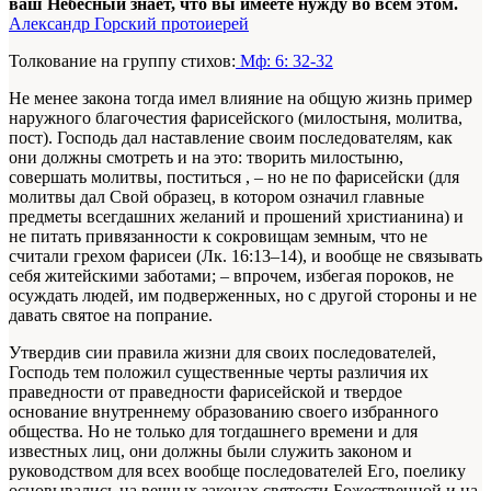
ваш Небесный знает, что вы имеете нужду во всем этом.
Александр Горский протоиерей
Толкование на группу стихов:
Мф: 6: 32-32
Не менее закона тогда имел влияние на общую жизнь пример
наружного благочестия фарисейского (милостыня, молитва,
пост). Господь дал наставление своим последователям, как
они должны смотреть и на это: творить милостыню,
совершать молитвы, поститься , – но не по фарисейски (для
молитвы дал Свой образец, в котором означил главные
предметы всегдашних желаний и прошений христианина) и
не питать привязанности к сокровищам земным, что не
считали грехом фарисеи (Лк. 16:13–14), и вообще не связывать
себя житейскими заботами; – впрочем, избегая пороков, не
осуждать людей, им подверженных, но с другой стороны и не
давать святое на попрание.
Утвердив сии правила жизни для своих последователей,
Господь тем положил существенные черты различия их
праведности от праведности фарисейской и твердое
основание внутреннему образованию своего избранного
общества. Но не только для тогдашнего времени и для
известных лиц, они должны были служить законом и
руководством для всех вообще последователей Его, поелику
основывались на вечных законах святости Божественной и на