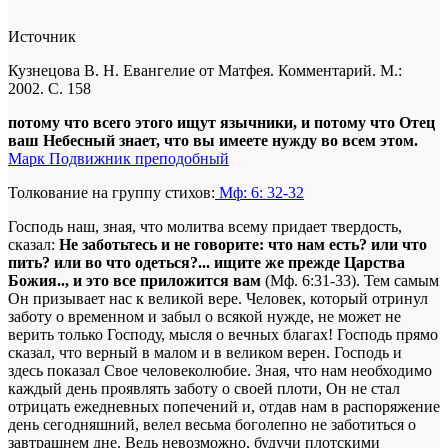
Источник
Кузнецова В. Н. Евангелие от Матфея. Комментарий. М.:
2002. С. 158
потому что всего этого ищут язычники, и потому что Отец
ваш Небесный знает, что вы имеете нужду во всем этом.
Марк Подвижник преподобный
Толкование на группу стихов:
Мф: 6: 32-32
Господь наш, зная, что молитва всему придает твердость,
сказал:
Не заботьтесь и не говорите: что нам есть? или что
пить? или во что одеться?... ищите же прежде Царства
Божия.., и это все приложится вам
(Мф. 6:31-33). Тем самым
Он призывает нас к великой вере. Человек, который отринул
заботу о временном и забыл о всякой нужде, не может не
верить только Господу, мысля о вечных благах! Господь прямо
сказал, что верный в малом и в великом верен. Господь и
здесь показал Свое человеколюбие. Зная, что нам необходимо
каждый день проявлять заботу о своей плоти, Он не стал
отрицать ежедневных попечений и, отдав нам в распоряжение
день сегодняшний, велел весьма боголепно не заботиться о
завтрашнем дне. Ведь невозможно, будучи плотскими