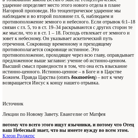
ударение определяет место этого нового отдела в плане
Нагорной проповеди. Но теоцентрическое ударение мы
наблюдаем и во второй половине гл. 6, наблюдаем и
противоположение земного и небесного. Если отрывок 6:1–18
связан с гл. 5, то в ст. 19–34 раскрываются с других сторон те
же мысли, что и в ст. 1 – 18. Господь отвлекает от земного и
зовет к небесному. Он указывает аскетический путь
отречения. Сокровищу временному и преходящему
противополагается сокровище истинное. Это
противоположение, проходящее через всю главу, оправдывает
предложенное выше заглавие: учение об истинно-ценном.
Высший смысл праведности в том, что она есть взыскание
истинно-ценного. Истинно-ценное – в Боге и в Царстве
Божием. Правда Царства (опять
δικαιοσύνη
) – вот к чему
возвращается Иисус к концу нашего отрывка.
Источник
Лекции по Новому Завету. Евангелие от Матфея
потому что всего этого ищут язычники, и потому что Отец
ваш Небесный знает, что вы имеете нужду во всем этом.
Клеон Роджерс