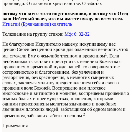
проповеди. О главном в христианстве. О заботах
потому что всего этого ищут язычники, и потому что Отец
ваш Небесный знает, что вы имеете нужду во всем этом.
Игнатий (Брянчанинов) святитель
Толкование на группу стихов:
Мф: 6: 32-32
Не благоугодно Искупителю нашему, искупившему нас
ценою Своей бесценной крови для блаженной вечности, чтоб
1
мы стужали Ему о чем-либо тленном и временном
. Если
необходимость заставит приступить к величию Божества с
прошением о временной нужде нашей, то совершим это с
осторожностью и благоговением, без увлечения и
разгорячения, без красноречия, в немногих смиренных
словах, заключая молитву предоставлением себя и своего
прошения воле Божией. Воспрещено нам плотское
многословие и витийство в молитве; воспрещены прошения о
земных благах и преимуществах, прошения, которыми
одними преисполнены молитвы язычников и подобных
язычникам плотских людей, заботящихся об одном земном и
2
временном, забывших заботы о вечном.
Примечания