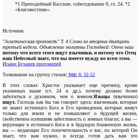
*1 Преподобный Кассиан. собеседование 9, гл. 24. *2
«Благовестник».
Источник
"Аскетическая проповедь" Т. 4 Слово во вторник двадцать
третьей недели. Объяснение молитвы Господней: Отче наш
потому что всего этого ищут язычники, и потому что Отец
ваш Небесный знает, что вы имеете нужду во всем этом.
Иоанн Бухарев протоиерей
Толкование на группу стихов:
Мф: 6: 32-32
В этих словах Христос указывает еще причину, кроме
указанных выше (ст. 24 и др.), почему должно более
заботиться о духовном, чем о земном.
Языцы
(язычники)
ищут.
Господь как бы так говорит здесь: язычникам, которые
не знают истиннаго Бога и Его провидения, которые живут
только для земли и не помышляют о будущей жизни,
свойственна излишняя заботливость о земных благах; а вы —
верующие в истиннаго Бога и в будущую блаженную жизнь,
вы — ведающие Его попечительность о вас, по которой Он
знает, что вам нужно, и всегда готов дать вам это