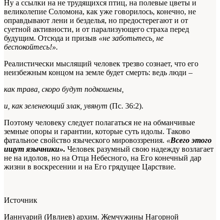
Ну а ссылки на не трудящихся птиц, на полевые цветы и
великолепие Соломона, как уже говорилось, конечно, не
оправдывают лени и безделья, но предостерегают и от
суетной активности, и от парализующего страха перед
будущим. Отсюда и призыв
«не заботьтесь, не
беспокойтесь!».
Реалистически мыслящий человек трезво сознает, что его
неизбежным концом на земле будет смерть: ведь люди –
как трава, скоро будут подкошены,
и, как зеленеющий злак, увянут
(Пс. 36:2).
Поэтому человеку следует полагаться не на обманчивые
земные опоры и гарантии, которые суть идолы. Таково
фатальное свойство языческого мировоззрения.
«
Всего этого
ищут язычники».
Человек разумный свою надежду возлагает
не на идолов, но на Отца Небесного, на Его конечный дар
жизни в воскресении и на Его грядущее Царствие.
Источник
Ианнуарий (Ивлиев) архим. Жемчужины Нагорной