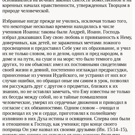
коренных началах нравственности, утвержденных Творцом в
природе человеческой.
Избранные нигде прежде не учились, исключая только того,
что некоторые несколько времени находились в числе
учеников Иоанна: таковы были Андрей, Иоанн. Господь
избрал доказавших Ему свою любовь и привязанность к Нему,
доверчивых, как детей, не зараженных мечтами ложного
просвещения и предоставил Себе уже их образование, и учил
их не только словом, но и делом, одних и пред народом, в
доме и на пути, на суше и на море: что было темного для
других, то им объяснял: имел их постоянными свидетелями
своей жизни и деяний, постепенно изглаждал предрассудки,
принесенные из учения Иудейского, не устранял от них все
случаи ошибки, но обращал оные им самим в урок, позволял
им рассуждать друг с другом о предметах, близких к их
знанию, но не оставлял замечать, что Ему известны не только
их беседы между собой, но и тайные помышления
человеческие, умерял их сердечные движения и приводил в
согласие с их обязанностями. Одним словом – очищал и
просвещал их ум и сердце, приготовлял к полнейшему
излиянию в них Духа истины и освящения. Сперва они были
в отношении к Господу, как ученики; при конце своего
поприща Он уже назвал их своими друзьями (Ин. 15:14–15),
потому что ничего не скрывал от них; наконец братьями.