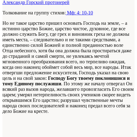
Александр Горский протоиерей
Толкование на группу стихов:
Мф: 4: 10-10
Но не такое царство пришел основать Господь на земле, – а
истинно царство Божие, царство чистое, духовное, где все
должно служить Богу, где грех и виновник греха не должны
иметь места, – следовательно и не такими средствами, а
единственно силой Божией и полной преданностью воле
Отца небесного, хотя бы она должна была простираться даже
до страданий и самой смерти, не увлекаясь мечтой
мгновенного преобразования всего, но терпеливо ожидая,
когда оно наконец обоймет собой весь мир, все народы. Итак
отвергши предложение искусителя, Господь указал на свою
цель и на свой закон:
Господу Богу твоему поклонишися и
тому Единому послужиши
. По этому же началу отвергал Он
всякий раз вызов народа, желавшего провозгласить Его своим
царем; умерял нетерпеливость своих учеников скорее видеть
открывшимся Его царство; разрушал чувственные мечты
народа своих последователей и наконец предал всего себя за
дело Божие на кресте.