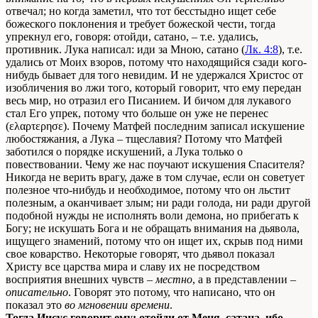
отвечал; но когда заметил, что тот бесстыдно ищет себе
божеского поклонения и требует божеской чести, тогда
упрекнул его, говоря: отойди, сатано, – т.е. удались,
противник. Лука написал: иди за Мною, сатано (
Лк. 4:8
), т.е.
удались от Моих взоров, потому что находящийся сзади кого-
нибудь бывает для того невидим. И не удержался Христос от
изобличения во лжи того, который говорит, что ему передан
весь мир, но отразил его Писанием. И бичом для лукавого
стал Его упрек, потому что больше он уже не перенес
(ελαρτερησε). Почему Матфей последним записал искушение
любостяжания, а Лука – тщеславия? Потому что Матфей
заботился о порядке искушений, а Лука только о
повествовании. Чему же нас поучают искушения Спасителя?
Никогда не верить врагу, даже в том случае, если он советует
полезное что-нибудь и необходимое, потому что он льстит
полезным, а оканчивает злым; ни ради голода, ни ради другой
подобной нужды не исполнять воли демона, но прибегать к
Богу; не искушать Бога и не обращать внимания на дьявола,
ищущего знамений, потому что он ищет их, скрыв под ними
свое коварство. Некоторые говорят, что дьявол показал
Христу все царства мира и славу их не посредством
восприятия внешних чувств –
местно
, а в представлении –
описательно
. Говорят это потому, что написано, что он
показал это
во мгновении времени
.
Тогда Иисус говорит ему: отойди от Меня, сатана, ибо