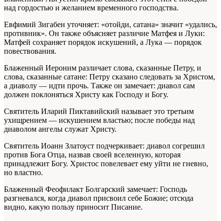
над гордостью и желанием временного господства.
Евфимий Зигабен уточняет: «отойди, сатана» значит «удались,
противник». Он также объясняет различие Матфея и Луки:
Матфей сохраняет порядок искушений, а Лука — порядок
повествования.
Блаженный Иероним различает слова, сказанные Петру, и
слова, сказанные сатане: Петру сказано следовать за Христом,
а диаволу — идти прочь. Также он замечает: диавол сам
должен поклоняться Христу как Господу и Богу.
Святитель Иларий Пиктавийский называет это третьим
ухищрением — искушением властью; после победы над
диаволом ангелы служат Христу.
Святитель Иоанн Златоуст подчеркивает: диавол согрешил
против Бога Отца, назвав своей вселенную, которая
принадлежит Богу. Христос повелевает ему уйти не гневно,
но властно.
Блаженный Феофилакт Болгарский замечает: Господь
разгневался, когда диавол присвоил себе Божие; отсюда
видно, какую пользу приносит Писание.