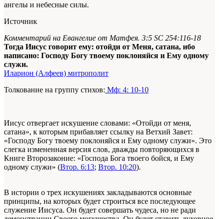
ангелы и небесные силы.
Источник
Комментарий на Евангелие от Матфея. 3:5 SC 254:116-18
Тогда Иисус говорит ему: отойди от Меня, сатана, ибо
написано: Господу Богу твоему поклоняйся и Ему одному
служи.
Иларион (Алфеев) митрополит
Толкование на группу стихов:
Мф: 4: 10-10
Иисус отвергает искушение словами: «Отойди от меня,
сатана», к которым прибавляет ссылку на Ветхий Завет:
«Господу Богу твоему поклоняйся и Ему одному служи». Это
слегка измененная версия слов, дважды повторяющихся в
Книге Второзаконие: «Господа Бога твоего бойся, и Ему
одному служи» (
Втор. 6:13
;
Втор. 10:20
).
В истории о трех искушениях закладываются основные
принципы, на которых будет строиться все последующее
служение Иисуса. Он будет совершать чудеса, но не ради
демонстрации Своего могущества. Он будет ставить духовное