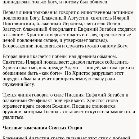
принадлежит только Богу, и потому был обличен.
Первая линия толкования говорит о единственном истинном
поклонении Богу. Блаженный Августин, святитель Иларий
Пиктавийский, блаженный Иероним, святитель Иоанн
Златоуст, блаженный Феофилакт и Евфимий Зигабен сходятся
в главном: Христос отвергает власть и славу, предложенные
ценой поклонения сатане, и утверждает заповедь
Второзакония: поклоняться и служить нужно одному Богу.
Вторая линия касается победы над древним обманом.
Святитель Иларий показывает: диавол пытался соблазнить
Христа властью, как прежде Адама — пищей, местом греха и
обещанием быть «как боги». Но Христос разрушает этот
порядок обмана и учит презирать земную славу ради
служения Богу.
Третья линия говорит о силе Писания. Евфимий Зигабен и
блаженный Феофилакт подчеркивают: Христос снова
отражает врага словом Божиим. Писание становится
оружием, которым Господь заставляет искусителя замолчать и
удалиться.
Частные замечания Святых Отцов
Блаженный Августин кратко связывает этот стих с победой