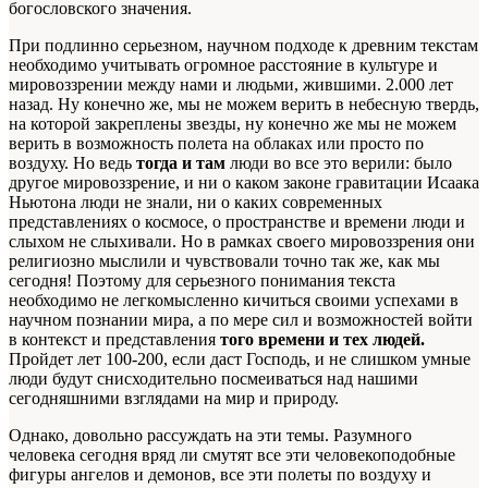
богословского значения.
При подлинно серьезном, научном подходе к древним текстам
необходимо учитывать огромное расстояние в культуре и
мировоззрении между нами и людьми, жившими. 2.000 лет
назад. Ну конечно же, мы не можем верить в небесную твердь,
на которой закреплены звезды, ну конечно же мы не можем
верить в возможность полета на облаках или просто по
воздуху. Но ведь
тогда и там
люди во все это верили: было
другое мировоззрение, и ни о каком законе гравитации Исаака
Ньютона люди не знали, ни о каких современных
представлениях о космосе, о пространстве и времени люди и
слыхом не слыхивали. Но в рамках своего мировоззрения они
религиозно мыслили и чувствовали точно так же, как мы
сегодня! Поэтому для серьезного понимания текста
необходимо не легкомысленно кичиться своими успехами в
научном познании мира, а по мере сил и возможностей войти
в контекст и представления
того времени и тех людей.
Пройдет лет 100-200, если даст Господь, и не слишком умные
люди будут снисходительно посмеиваться над нашими
сегодняшними взглядами на мир и природу.
Однако, довольно рассуждать на эти темы. Разумного
человека сегодня вряд ли смутят все эти человекоподобные
фигуры ангелов и демонов, все эти полеты по воздуху и