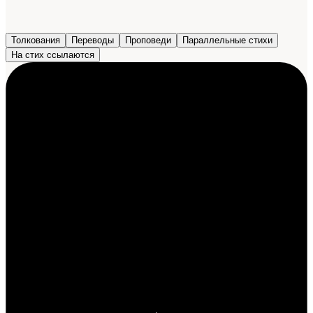
Толкования
Переводы
Проповеди
Параллельные стихи
На стих ссылаются