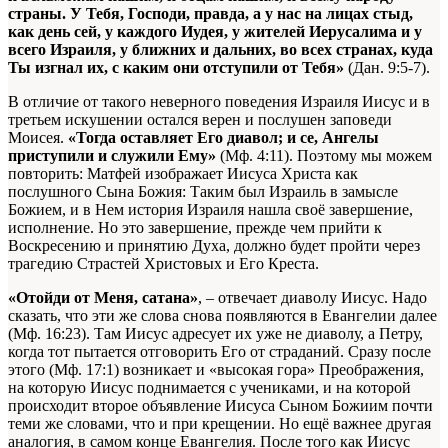
страны. У Тебя, Господи, правда, а у нас на лицах стыд,
как день сей, у каждого Иудея, у жителей Иерусалима и у
всего Израиля, у ближних и дальних, во всех странах, куда
Ты изгнал их, с каким они отступили от Тебя»
(Дан. 9:5-7).
В отличие от такого неверного поведения Израиля Иисус и в
третьем искушении остался верен и послушен заповеди
Моисея.
«Тогда оставляет Его диавол; и се, Ангелы
приступили и служили Ему»
(Мф. 4:11). Поэтому мы можем
повторить: Матфей изображает Иисуса Христа как
послушного Сына Божия: Таким был Израиль в замысле
Божием, и в Нем история Израиля нашла своё завершение,
исполнение. Но это завершение, прежде чем прийти к
Воскресению и принятию Духа, должно будет пройти через
трагедию Страстей Христовых и Его Креста.
«Отойди от Меня, сатана»
, – отвечает диаволу Иисус. Надо
сказать, что эти же слова снова появляются в Евангелии далее
(Мф. 16:23). Там Иисус адресует их уже не диаволу, а Петру,
когда тот пытается отговорить Его от страданий. Сразу после
этого (Мф. 17:1) возникает и «высокая гора» Преображения,
на которую Иисус поднимается с учениками, и на которой
происходит второе объявление Иисуса Сыном Божиим почти
теми же словами, что и при крещении. Но ещё важнее другая
аналогия, в самом конце Евангелия. После того как Иисус