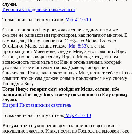
служи.
Иероним Стридонский блаженный
Толкование на группу стихов:
Мф: 4: 10-10
Сатана и апостол Петр осуждаются не в одном и том же
смысле
не одинаковым приговором
, как полагают многие. В
самом деле, Петру говорится:
Следуй за Мною, Сатана
Отойди от Меня, сатана (также:
Мк. 8:33
)
, т. е. ты,
противящийся Моей воле, следуй Мне; а этот слышит: Иди,
Сатана, но не говорится ему Иди за Мною, что дает нам
возможность понимать так: Иди в огонь вечный, который
уготован тебе и ангелам твоим. Дьявол, говорящий
Спасителю: Если, пав, поклонишься Мне, в ответ себе от Него
слышит, что он сам должен больше поклоняться Ему, своему
Господу и Богу.
Тогда Иисус говорит ему: отойди от Меня, сатана, ибо
написано: Господу Богу твоему поклоняйся и Ему одному
служи.
Иларий Пиктавийский святитель
Толкование на группу стихов:
Мф: 4: 10-10
Вот уже третье ухищрение дьявола пришло в действие –
искушение властью. Итак, поставив Господа на высокой горе,