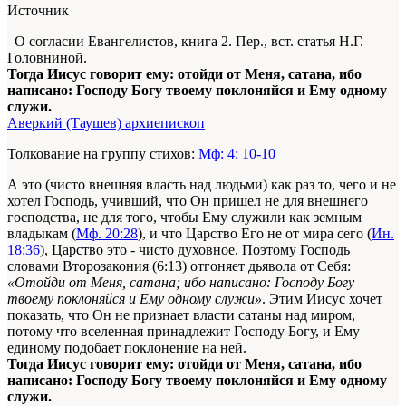
Источник
О согласии Евангелистов, книга 2. Пер., вст. статья Н.Г.
Головниной.
Тогда Иисус говорит ему: отойди от Меня, сатана, ибо
написано: Господу Богу твоему поклоняйся и Ему одному
служи.
Аверкий (Таушев) архиепископ
Толкование на группу стихов:
Мф: 4: 10-10
А это (чисто внешняя власть над людьми) как раз то, чего и не
хотел Господь, учивший, что Он пришел не для внешнего
господства, не для того, чтобы Ему служили как земным
владыкам (
Мф. 20:28
), и что Царство Его не от мира сего (
Ин.
18:36
), Царство это - чисто духовное. Поэтому Господь
словами Второзакония (6:13) отгоняет дьявола от Себя:
«Отойди от Меня, сатана; ибо написано: Господу Богу
твоему поклоняйся и Ему одному служи»
. Этим Иисус хочет
показать, что Он не признает власти сатаны над миром,
потому что вселенная принадлежит Господу Богу, и Ему
единому подобает поклонение на ней.
Тогда Иисус говорит ему: отойди от Меня, сатана, ибо
написано: Господу Богу твоему поклоняйся и Ему одному
служи.