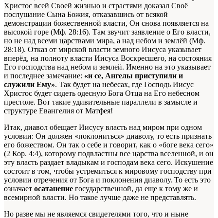
Христос всей Своей жизнью и страстями доказал Своё
послушание Сына Божия, отказавшись от всякой
демонстрации божественной власти, Он снова появляется на
высокой горе (Мф. 28:16). Там звучит заявление о Его власти,
но не над всеми царствами мира, а над небом и землёй (Мф.
28:18). Отказ от мирской власти земного Иисуса указывает
вперёд, на полноту власти Иисуса Воскресшего, на состояния
Его господства над небом и землей. Именно на это указывает
и последнее замечание:
«и се, Ангелы приступили и
служили Ему»
. Так будет на небесах, где Господь Иисус
Христос будет сидеть одесную Бога Отца на Его небесном
престоле. Вот такие удивительные параллели в замысле и
структуре Евангелия от Матфея!
Итак, диавол обещает Иисусу власть над миром при одном
условии: Он должен «поклониться» диаволу, то есть признать
его божеством. Он так о себе и говорит, как о «боге века сего»
(2 Кор. 4:4), которому подвластны все царства вселенной, и он
эту власть раздает владыкам и господам века сего. Искушение
состоит в том, чтобы устремиться к мировому господству при
условии отречения от Бога и поклонения диаволу. То есть это
означает
осатанение
государственной, да еще к тому же и
всемирной власти. Но такое лучше даже не представлять.
Но разве мы не являемся свидетелями того, что и ныне