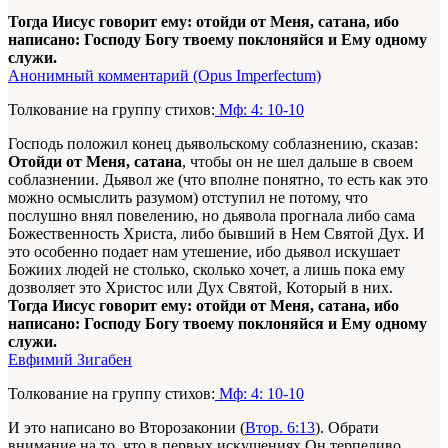
Тогда Иисус говорит ему: отойди от Меня, сатана, ибо
написано: Господу Богу твоему поклоняйся и Ему одному
служи.
Анонимный комментарий (Opus Imperfectum)
Толкование на группу стихов:
Мф: 4: 10-10
Господь положил конец дьявольскому соблазнению, сказав:
Отойди от Меня, сатана
, чтобы он не шел дальше в своем
соблазнении. Дьявол же (что вполне понятно, то есть как это
можно осмыслить разумом) отступил не потому, что
послушно внял повелению, но дьявола прогнала либо сама
Божественность Христа, либо бывший в Нем Святой Дух. И
это особенно подает нам утешение, ибо дьявол искушает
Божиих людей не столько, сколько хочет, а лишь пока ему
дозволяет это Христос или Дух Святой, Который в них.
Тогда Иисус говорит ему: отойди от Меня, сатана, ибо
написано: Господу Богу твоему поклоняйся и Ему одному
служи.
Евфимий Зигабен
Толкование на группу стихов:
Мф: 4: 10-10
И это написано во Второзаконии (
Втор. 6:13
). Обрати
внимание на то, что в первых искушениях Он терпеливо