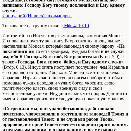
написано: Господу Богу твоему поклоняйся и Ему одному
служи.
Ианнуарий (Ивлиев) архимандрит
Толкование на группу стихов:
Мф: 4: 10-10
И в третий раз Иисус отвергает диавола, вспоминая Моисея.
И снова цитирует ту же книгу Второзакония, прощальные
наставления Моисея, который заповедал своему народу:
«Не
поклоняйся им
то есть кумирам, чуждым богам
и не служи
им; ибо Я Господь, Бог твой, Бог ревнитель»
(Втор. 5:9), а
также
«Господа, Бога твоего, бойся, и Ему одному служи»
(Втор. 6:13). Иисус опять поступает послушнее, чем Израиль в
его прошлой истории. Ибо, хотя Моисей всё это заповедал
Израилю, Израиль часто поступал совсем наоборот, чтобы с
помощью чужих народов и чужих богов укрепить свою
политическую власть, свою военную силу и свои
хозяйственные успехи. Неудивительно, что пророк Даниил от
имени Израиля произносит следующую покаянную молитву:
«Согрешили мы, поступали беззаконно, действовали
нечестиво, упорствовали и отступили от заповедей Твоих и
от постановлений Твоих; и не слушали рабов Твоих,
пророков, которые Твоим именем говорили царям нашим,
и вельможам нашим, и отцам нашим, и всему народу