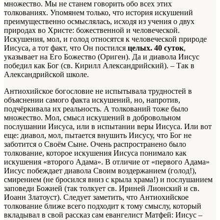
множество. Мы не станем говорить обо всех этих
толкованиях. Упомянем только, что история искушений
преимущественно осмыслялась, исходя из учения о двух
природах во Христе: божественной и человеческой.
Искушения, мол, и голод относятся к человеческой природе
Иисуса, а тот факт, что Он постился
целых. 40 суток
,
указывает на Его Божество (Ориген). Да и диавола Иисус
победил как Бог (св. Кирилл Александрийский). – Так в
Александрийской школе.
Антиохийское богословие не испытывала трудностей в
объяснении самого факта искушений, но, напротив,
подчёркивала их реальность. А толкований тоже было
множество. Мол, смысл искушений в добровольном
послушании Иисуса, или в испытании веры Иисуса. Или вот
еще: диавол, мол, пытается внушить Иисусу, что Бог не
заботится о Своём Сыне. Очень распространено было
толкование, которое искушения Иисуса понимало как
искушения «второго Адама». В отличие от «первого Адама»
Иисус побеждает диавола Своим воздержанием (голод!),
смирением (не бросился вниз с крыла храма!) и послушанием
заповеди Божией (так толкует св. Ириней Лионский и св.
Иоанн Златоуст). Следует заметить, что Антиохийское
толкование ближе всего подходит к тому смыслу, который
вкладывал в свой рассказ сам евангелист Матфей: Иисус –