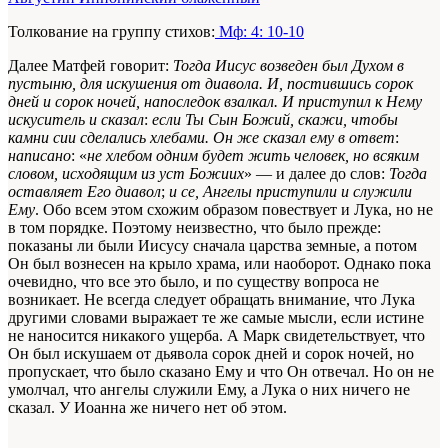
Толкование на группу стихов:
Мф: 4: 10-10
Далее Матфей говорит:
Тогда Иисус возведен был Духом в
пустыню, для искушения от диавола. И, постившись сорок
дней и сорок ночей, напоследок взалкал. И приступил к Нему
искуситель и сказал
:
если Ты Сын Божий, скажи, чтобы
камни сии сделались хлебами. Он же сказал ему в ответ
:
написано
: «
не хлебом одним будет жить человек, но всяким
словом, исходящим из уст Божиих
» — и далее до слов:
Тогда
оставляет Его диавол
;
и се, Ангелы приступили и служили
Ему
. Обо всем этом схожим образом повествует и Лука, но не
в том порядке. Поэтому неизвестно, что было прежде:
показаны ли были Иисусу сначала царства земные, а потом
Он был вознесен на крыло храма, или наоборот. Однако пока
очевидно, что все это было, и по существу вопроса не
возникает. Не всегда следует обращать внимание, что Лука
другими словами выражает те же самые мысли, если истине
не наносится никакого ущерба. А Марк свидетельствует, что
Он был искушаем от дьявола сорок дней и сорок ночей, но
пропускает, что было сказано Ему и что Он отвечал. Но он не
умолчал, что ангелы служили Ему, а Лука о них ничего не
сказал. У Иоанна же ничего нет об этом.