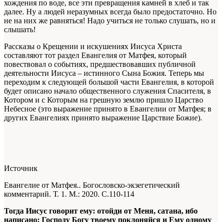
хождения по воде, все эти превращения камней в хлеб и так
далее. Ну а людей неразумных всегда было предостаточно. Но
не на них же равняться! Надо учиться не только слушать, но и
слышать!
Рассказы о Крещении и искушениях Иисуса Христа
составляют тот раздел Евангелия от Матфея, который
повествовал о событиях, предшествовавших публичной
деятельности Иисуса – истинного Сына Божия. Теперь мы
переходим к следующей большой части Евангелия, в которой
будет описано начало общественного служения Спасителя, в
Котором и с Которым на грешную землю пришло Царство
Небесное (это выражение принято в Евангелии от Матфея; в
других Евангелиях принято выражение Царствие Божие).
Источник
Евангелие от Матфея.. Богословско-экзегетический
комментарий. Т. 1. М.: 2020. С.110-114
Тогда Иисус говорит ему: отойди от Меня, сатана, ибо
написано: Господу Богу твоему поклоняйся и Ему одному