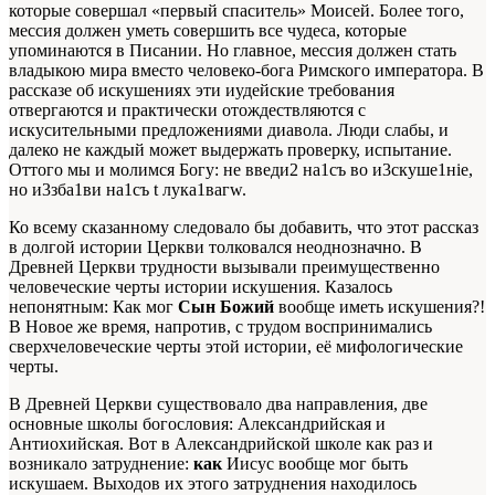
которые совершал «первый спаситель» Моисей. Более того,
мессия должен уметь совершить все чудеса, которые
упоминаются в Писании. Но главное, мессия должен стать
владыкою мира вместо человеко-бога Римского императора. В
рассказе об искушениях эти иудейские требования
отвергаются и практически отождествляются с
искусительными предложениями диавола. Люди слабы, и
далеко не каждый может выдержать проверку, испытание.
Оттого мы и молимся Богу: не введи2 на1съ во и3скуше1нiе,
но и3зба1ви на1съ t лука1вагw.
Ко всему сказанному следовало бы добавить, что этот рассказ
в долгой истории Церкви толковался неоднозначно. В
Древней Церкви трудности вызывали преимущественно
человеческие черты истории искушения. Казалось
непонятным: Как мог
Сын Божий
вообще иметь искушения?!
В Новое же время, напротив, с трудом воспринимались
сверхчеловеческие черты этой истории, её мифологические
черты.
В Древней Церкви существовало два направления, две
основные школы богословия: Александрийская и
Антиохийская. Вот в Александрийской школе как раз и
возникало затруднение:
как
Иисус вообще мог быть
искушаем. Выходов их этого затруднения находилось