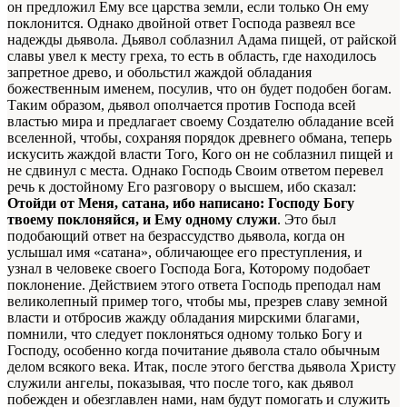
он предложил Ему все царства земли, если только Он ему
поклонится. Однако двойной ответ Господа развеял все
надежды дьявола. Дьявол соблазнил Адама пищей, от райской
славы увел к месту греха, то есть в область, где находилось
запретное древо, и обольстил жаждой обладания
божественным именем, посулив, что он будет подобен богам.
Таким образом, дьявол ополчается против Господа всей
властью мира и предлагает своему Создателю обладание всей
вселенной, чтобы, сохраняя порядок древнего обмана, теперь
искусить жаждой власти Того, Кого он не соблазнил пищей и
не сдвинул с места. Однако Господь Своим ответом перевел
речь к достойному Его
разговору
о высшем, ибо сказал:
Отойди от Меня, сатана, ибо написано: Господу Богу
твоему поклоняйся, и Ему одному служи
. Это был
подобающий ответ на безрассудство дьявола, когда он
услышал имя «сатана», обличающее его преступления, и
узнал в человеке своего Господа Бога, Которому подобает
поклонение. Действием этого ответа Господь преподал нам
великолепный пример того, чтобы мы, презрев славу земной
власти и отбросив жажду обладания мирскими
благами
,
помнили, что следует поклоняться одному только Богу и
Господу, особенно когда почитание дьявола стало обычным
делом всякого века. Итак, после этого бегства дьявола Христу
служили ангелы, показывая, что после того, как дьявол
побежден и обезглавлен нами, нам будут помогать и служить