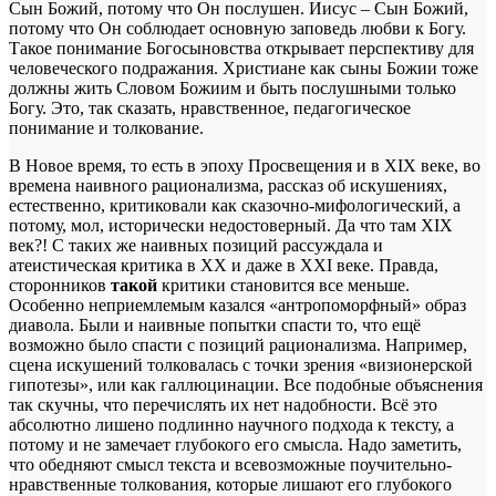
Сын Божий, потому что Он послушен. Иисус – Сын Божий,
потому что Он соблюдает основную заповедь любви к Богу.
Такое понимание Богосыновства открывает перспективу для
человеческого подражания. Христиане как сыны Божии тоже
должны жить Словом Божиим и быть послушными только
Богу. Это, так сказать, нравственное, педагогическое
понимание и толкование.
В Новое время, то есть в эпоху Просвещения и в XIX веке, во
времена наивного рационализма, рассказ об искушениях,
естественно, критиковали как сказочно-мифологический, а
потому, мол, исторически недостоверный. Да что там XIX
век?! С таких же наивных позиций рассуждала и
атеистическая критика в XX и даже в XXI веке. Правда,
сторонников
такой
критики становится все меньше.
Особенно неприемлемым казался «антропоморфный» образ
диавола. Были и наивные попытки спасти то, что ещё
возможно было спасти с позиций рационализма. Например,
сцена искушений толковалась с точки зрения «визионерской
гипотезы», или как галлюцинации. Все подобные объяснения
так скучны, что перечислять их нет надобности. Всё это
абсолютно лишено подлинно научного подхода к тексту, а
потому и не замечает глубокого его смысла. Надо заметить,
что обедняют смысл текста и всевозможные поучительно-
нравственные толкования, которые лишают его глубокого