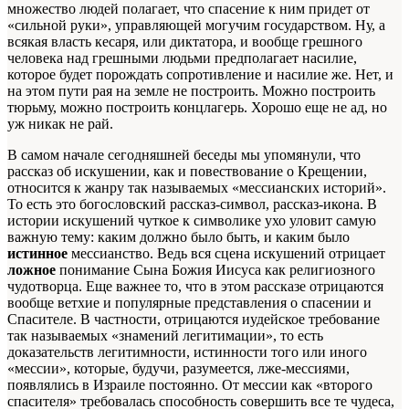
множество людей полагает, что спасение к ним придет от
«сильной руки», управляющей могучим государством. Ну, а
всякая власть кесаря, или диктатора, и вообще грешного
человека над грешными людьми предполагает насилие,
которое будет порождать сопротивление и насилие же. Нет, и
на этом пути рая на земле не построить. Можно построить
тюрьму, можно построить концлагерь. Хорошо еще не ад, но
уж никак не рай.
В самом начале сегодняшней беседы мы упомянули, что
рассказ об искушении, как и повествование о Крещении,
относится к жанру так называемых «мессианских историй».
То есть это богословский рассказ-символ, рассказ-икона. В
истории искушений чуткое к символике ухо уловит самую
важную тему: каким должно было быть, и каким было
истинное
мессианство. Ведь вся сцена искушений отрицает
ложное
понимание Сына Божия Иисуса как религиозного
чудотворца. Еще важнее то, что в этом рассказе отрицаются
вообще ветхие и популярные представления о спасении и
Спасителе. В частности, отрицаются иудейское требование
так называемых «знамений легитимации», то есть
доказательств легитимности, истинности того или иного
«мессии», которые, будучи, разумеется, лже-мессиями,
появлялись в Израиле постоянно. От мессии как «второго
спасителя» требовалась способность совершить все те чудеса,